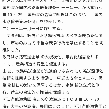
経営方式はオーダーメイ ドと全体特定レンタルとなる。
国務院が国内水路輸送管理条例 一三年一月から施行へ
■ 10 ・ 29 国務院の温家宝総理はこのほど、 「国内
水路輸送管理条例」を発表し た。
二〇一三年一月一日に施行する。
同条例は、政府が水路輸送市場 の公平な競争を保護
し、市場の独占 や不当な競争行為を禁止することを 明
確にした。
政府は水路輸送企業 の大規模化、集約化経営をサポー
ト し、産業構造の調整を促進する。
ま た、水路輸送企業が先進的でふさわ しい輸送設備と
技術を採用するよう 奨励し、輸送の安全と省エネ、汚
染 物排出の減少を保障するほか、水路 輸送企業と旅
客、荷主の合法的な権 益を保護する。
浙江省能源集団 海運の寧波海運にＴＯＢ ■ 10 ・ 30
海運大手の寧波海運集団はこのほ ど、浙江省能源集団と