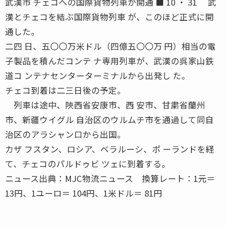
武漢市 チェコへの国際貨物列車が開通 ■ 10 ・ 31 武
漢とチェコを結ぶ国際貨物列車 が、このほど正式に開
通した。
二四 日、五〇〇万米ドル（四億五〇〇万 円）相当の電
子製品を積んだコンテ ナ専用列車が、武漢の呉家山鉄
道コ ンテナセンターターミナルから出発し た。
チェコ到着は二三日後の予定。
列車は途中、陝西省安康市、西 安市、甘粛省蘭州
市、新疆ウイグル 自治区のウルムチ市を通過して同自
治区のアラシャン口から出国。
カザ フスタン、ロシア、ベラルーシ、ポ ーランドを経
て、チェコのパルドゥビ ツェに到着する。
ニュース出典：MJC物流ニュース 換算レート：1元＝
13円、1ユーロ＝ 104円、1米ドル＝ 81円