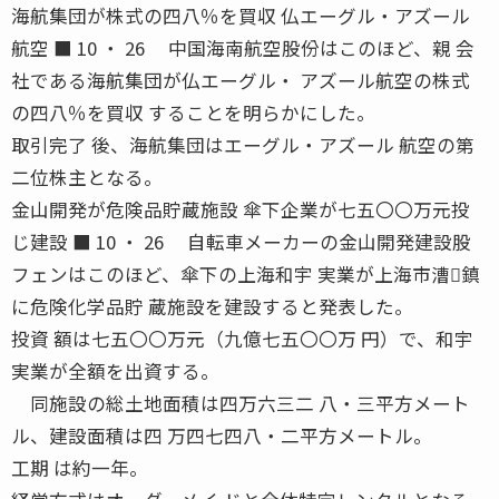
海航集団が株式の四八％を買収 仏エーグル・アズール
航空 ■ 10 ・ 26 中国海南航空股份はこのほど、親 会
社である海航集団が仏エーグル・ アズール航空の株式
の四八％を買収 することを明らかにした。
取引完了 後、海航集団はエーグル・アズール 航空の第
二位株主となる。
金山開発が危険品貯蔵施設 傘下企業が七五〇〇万元投
じ建設 ■ 10 ・ 26 自転車メーカーの金山開発建設股
フェンはこのほど、傘下の上海和宇 実業が上海市漕鎮
に危険化学品貯 蔵施設を建設すると発表した。
投資 額は七五〇〇万元（九億七五〇〇万 円）で、和宇
実業が全額を出資する。
同施設の総土地面積は四万六三二 八・三平方メート
ル、建設面積は四 万四七四八・二平方メートル。
工期 は約一年。