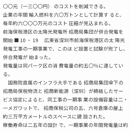
〇〇元（一三〇〇円） のコストを削減できる。
企業の年間 輸入燃料を六〇万トンとして計算す ると、
毎年約六〇〇〇万元のコスト 圧縮が見込まれる。
前海保税港区の太陽光発電所 招商局集団が併合発電を
開始 ■ 10 ・ 19 広東省深圳市前海保税港区の太 陽光
発電工事の一期事業で、このほ ど設置と試験が完了し、
併合発電が 始まった。
発電量は同パーク区の消 費電量の約五〇％に達してい
る。
国務院直属のインフラ大手である 招商局集団傘下の
招商局保税物流と 招商新能源（深圳）が締結したサー
ビス協定によると、同工事の一期事 業の設備容量は二・
一メガワットで、 招商保税公司の五、六号倉庫の屋上
約三万平方メートルのスペースに建 設された。
稼働寿命は二五年の設計 で、一期事業の年間発電量は約