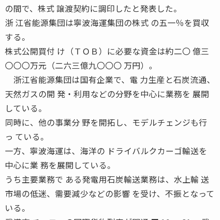
の間で、株式 譲渡契約に調印したと発表した。
浙 江省能源集団は寧波海運集団の株式 の五一％を買収
する。
株式公開買付 け（ＴＯＢ）に必要な資金は約二〇 億三
〇〇〇万元（二六三億九〇〇〇 万円）。
浙江省能源集団は国有企業で、電 力生産と石炭流通、
天然ガスの開 発・利用などの分野を中心に業務を 展開
している。
同時に、他の事業分 野を開拓し、モデルチェンジも行
っ ている。
一方、寧波海運は、海洋の ドライバルクカーゴ輸送を
中心に業 務を展開している。
うち主要業務で ある発電用石炭輸送業務は、水上輸 送
市場の低迷、需要減少などの影響 を受け、不振となって
いる。