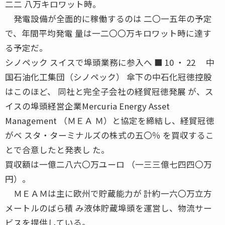
二二 八万キロワット時。
発電設備が全面的に稼働するのは 二〇一五年の予定
で、年間平均発電 量は一二〇〇万キロワット時に達す
る予定だ。
シノペック スイスで埠頭業務に参入へ ■ 10 ・ 22 中
国石油化工集団（シノペック） 傘下の中石化冠徳控股
はこのほど、 同社と完全子会社の経貿冠徳発展 が、ス
イスの埠頭経営企業Mercuria Energy Asset
Management （ＭＥＡ Ｍ）と協定を締結し、経貿冠徳
がベ スタ・ターミナルズの株式の五〇％ を買収するこ
とで合意したと発表し た。
買収額は一億二八六〇万ユーロ （一三三億七四四〇万
円）。
ＭＥＡＭは主に欧州で貯蔵能力が 計約一六〇万立方
メートルのばら積 み液体貯蔵埠頭を運営し、物流サー
ビスを提供している。