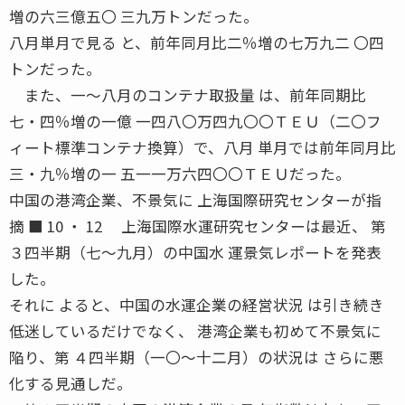
増の六三億五〇 三九万トンだった。
八月単月で見る と、前年同月比二％増の七万九二 〇四
トンだった。
また、一〜八月のコンテナ取扱量 は、前年同期比
七・四％増の一億 一四八〇万四九〇〇ＴＥＵ（二〇フ
ィート標準コンテナ換算）で、八月 単月では前年同月比
三・九％増の一 五一一万六四〇〇ＴＥＵだった。
中国の港湾企業、不景気に 上海国際研究センターが指
摘 ■ 10 ・ 12 上海国際水運研究センターは最近、 第
３四半期（七〜九月）の中国水 運景気レポートを発表
した。
それに よると、中国の水運企業の経営状況 は引き続き
低迷しているだけでなく、 港湾企業も初めて不景気に
陥り、第 ４四半期（一〇〜十二月）の状況は さらに悪
化する見通しだ。