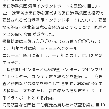
営口港務集団 瀋陽インランドポートを建設へ ■ 10 ・
22 遼寧省の営口港を運営する営口港 務集団の投資で
建設される営口港瀋 陽インランドポートについて、建設
地を瀋陽市沈北新区虎石台経済区と することで、同経済
区との間で合意 が成立した。
投資総額は三億五〇〇 〇万元（四五億五〇〇〇万元）
で、 敷地面積は約十三・三三ヘクタール。
二〇一三年四月に着工し、一五年に 竣工、供用を開始
する予定。
保税倉庫センターと連絡検査セン ター、アセンブリ
加工センター、コ ンテナ置き場などを整備し、工商検
査と税関などの機関を統合して瀋陽 市北部の輸出企業
の輸送ニーズを満 たし、営口港から瀋陽市をカバーす
るドライポートとする計画。
海南航空など四社 二〇億元出資し福州航空を設立 ■ 10