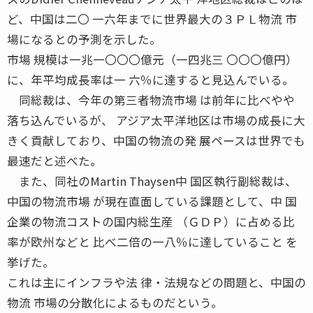
ど、中国は二〇 一六年までに世界最大の３ＰＬ物流 市
場になるとの予測を示した。
市場 規模は一兆一〇〇〇億元（一四兆三 〇〇〇億円）
に、年平均成長率は一 六％に達すると見込んでいる。
同総裁は、今年の第三者物流市場 は前年に比べやや
落ち込んでいるが、 アジア太平洋地区は市場の成長に大
きく貢献しており、中国の物流の発 展ペースは世界でも
最速だと述べた。
また、同社のMartin Thaysen中 国区執行副総裁は、
中国の物流市場 が現在直面している課題として、中 国
企業の物流コストの国内総生産 （ＧＤＰ）に占める比
率が欧州などと 比べ二倍の一八％に達していること を
挙げた。
これは主にインフラや法 律・法規などの問題と、中国の
物流 市場の分散化によるものだという。