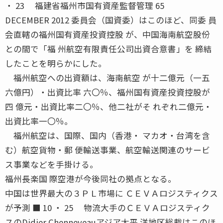
・ 23 福建省福州市国有資産監督管理 65
DECEMBER 2012 委員会（国資委）はこのほど、同委 員
会直轄の福州国有資産投資控股 が、中国海南航空股份
との間で「福 州航空有限責任公司出資合意書」を 締結
したことを明らかにした。
福州航空への出資額は、海南航空 が十二億元（一五
六億円）・出資比率 六〇％、福州国有資産投資控股が
四 億元・出資比率二〇％、他二社がそ れぞれ二億元・
出資比率一〇％。
福州航空は、国際、国内（香港・ マカオ・台湾を含
む）航空貨物・郵 便輸送事業、航空輸送関連のサービ
ス事業などを手掛ける。
福州長楽国 際空港が今後同社の拠点となる。
中国は世界最大の３ＰＬ市場に ＣＥＶＡロジスティクス
が予測 ■ 10 ・ 25 物流大手のＣＥＶＡロジスティク
スのDidier Chenneveauアジア太平 洋地区総裁はこのほ