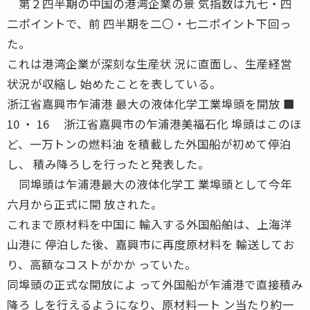
第２四半期の中国の港湾企業の景 気指数は九七・四
二ポイントで、前 四半期を二〇・七二ポイント下回っ
た。
これは港湾企業が深刻な生産状 況に直面し、生産経営
状況が収縮し 始めたことを表している。
浙江省嘉興市乍浦港 最大の液体化学工業埠頭を開放 ■
10 ・ 16 浙江省嘉興市の乍浦港美福石化 埠頭はこのほ
ど、一万トンの燃料油 を積載した外国船が初めて停泊
し、 積み降ろしを行ったと発表した。
同埠頭は乍浦港最大の液体化学工 業埠頭として今年
六月から正式に開 放された。
これまで原材料を中国に 輸入する外国船舶は、上海洋
山港に 停泊した後、嘉興市に再度原材料を 輸送してお
り、高額なコストがかか っていた。
同埠頭の正式な開放によ って外国船が乍浦港で直接積み
降ろ しを行えるようになり、原材料一ト ン当たり約一