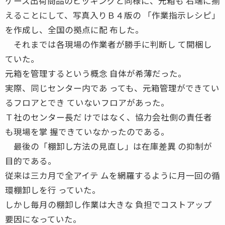
ケース出荷商品のピッキングと同様に、元箱も 右端に揃
えることにして、写真入りＢ４版の 「作業指示レシピ」
を作成し、全国の拠点に配 布した。
それまでは各現場の作業者が勝手に判断し て開梱し
ていた。
元箱を管理するという概念 自体が希薄だった。
実際、同じセンター内であ っても、元箱管理ができてい
るフロアとでき ていないフロアがあった。
Ｔ社のセンター長だ けではなく、協力会社側の責任者
も現場を掌 握できていなかったのである。
最後の「棚卸し方法の見直し」は在庫差異 の抑制が
目的である。
従来は三カ月で全アイテ ムを網羅するように月一回の循
環棚卸しを行 っていた。
しかし毎月の棚卸し作業は大きな 負担でコストアップ
要因になっていた。