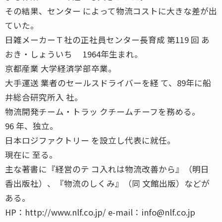
その結果、センター によって物流コストに大きな差が出
ていた。
日雑メーカーＴ社の正社員センター長育成 第119 回 あ
おき・しょういち 1964年生まれ。
京都産業 大学経済学部卒業。
大手運送 業者のセールスドライバーを経 て、89年に船
井総合研究所入 社。
物流開発チーム・トラッ クチームチーフを務める。
96 年、独立。
日本ロジファクトリー を設立し代表に就任。
現在に 至る。
主な著書に『経営のテ コ入れは物流改善から』（明日
香出版社）、『物流のしくみ』（同 文館出版）などが
ある。
HP：http://www.nlf.co.jp/ e-mail：info@nlf.co.jp