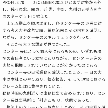
PROFILE 79 DECEMBER 2012 ひとまず対象から外
し、残る東北、関東、近 畿、中部、九州の五拠点を当
面のターゲットに 据えた。
上記五拠点を順次訪問し、各センター長の 運営に対
する考え方や改善実績、業務範囲と その内容を確認し
ながら、センター長のスキル チェックを行った。
そこから大きな課題が見つかった。
センター 長によって個人差はあるものの、いずれも現
場の責任者という立場にありながら、センタ ー運営の
実態を把握しきれていないことが分 かったのである。
センター長の日常業務を確認したところ、一 日の大
半は本社とのやり取り、収支報告、そ して現場における
クレーム処理に費やされてい た。
勤務時間の九割近くは事務仕事で占めら れており、セン
ター長は事務所に「引きこも り」状態であった。
物流上のクレームを一覧表にまとめて、そ の内容を確