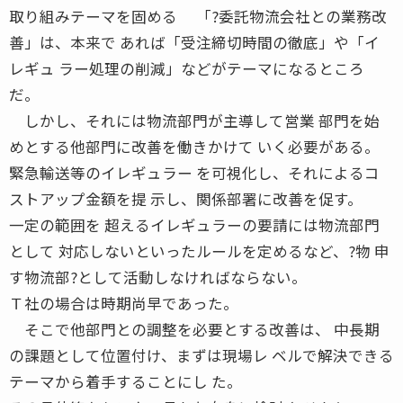
取り組みテーマを固める 「?委託物流会社との業務改
善」は、本来で あれば「受注締切時間の徹底」や「イ
レギュ ラー処理の削減」などがテーマになるところ
だ。
しかし、それには物流部門が主導して営業 部門を始
めとする他部門に改善を働きかけて いく必要がある。
緊急輸送等のイレギュラー を可視化し、それによるコ
ストアップ金額を提 示し、関係部署に改善を促す。
一定の範囲を 超えるイレギュラーの要請には物流部門
として 対応しないといったルールを定めるなど、?物 申
す物流部?として活動しなければならない。
Ｔ社の場合は時期尚早であった。
そこで他部門との調整を必要とする改善は、 中長期
の課題として位置付け、まずは現場レ ベルで解決できる
テーマから着手することにし た。