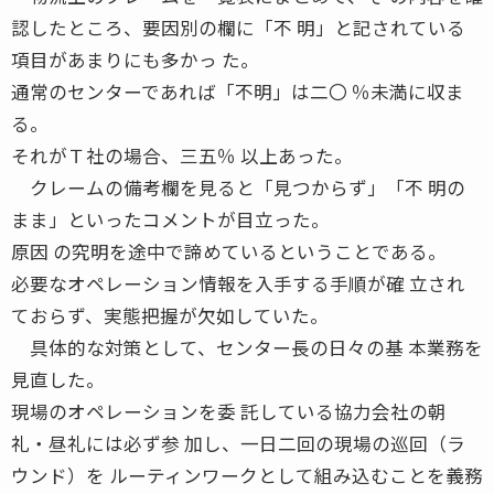
認したところ、要因別の欄に「不 明」と記されている
項目があまりにも多かっ た。
通常のセンターであれば「不明」は二〇 ％未満に収ま
る。
それがＴ社の場合、三五％ 以上あった。
クレームの備考欄を見ると「見つからず」「不 明の
まま」といったコメントが目立った。
原因 の究明を途中で諦めているということである。
必要なオペレーション情報を入手する手順が確 立され
ておらず、実態把握が欠如していた。
具体的な対策として、センター長の日々の基 本業務を
見直した。
現場のオペレーションを委 託している協力会社の朝
礼・昼礼には必ず参 加し、一日二回の現場の巡回（ラ
ウンド）を ルーティンワークとして組み込むことを義務