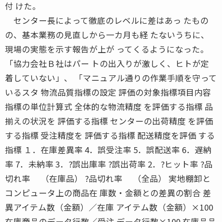
付 けた。
センター長によって徹底のレベルに差はあっ たもの
の、基本業務の見直しから一カ月も経 たないうちに、
現場の実態を示す報告が上が ってくるようになった。
「協力会社Ｂ社はパー トの出入りが激しく、ヒトが定
着していない」、 「マニュアル通りの作業手順を守って
いるスタ 物流品質指標の設定 評価の対象指標項目内容
指標の単位計算式 全体的な物流精度 を評価する指標 品
揃えの状況を 評価する指標 センターの出荷精度 を評価
する指標 受注精度を 評価する指標 配送精度を評価 する
指標 １．在庫差異率 4．誤受注率 5．誤配送率 6．遅納
率 7．未納率 3．?誤出庫率 ?誤出荷率 2．?ヒット率 ?品
切れ率 （在庫品） ?品切れ率 （全品） 実地棚卸と
コンピュータ上の商品在 庫数・金額との差異の割合 差
異アイテム数（金額）／在庫 アイテム数（金額）×100
在庫商品のデータ行数／受注 データ行数×100 在庫品品