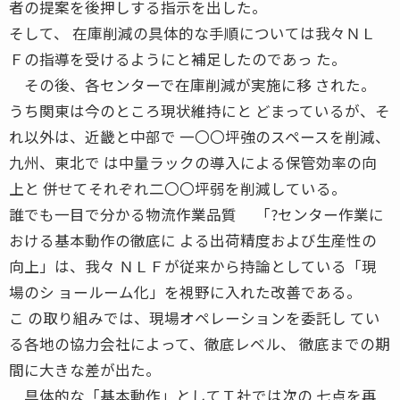
者の提案を後押しする指示を出した。
そして、 在庫削減の具体的な手順については我々ＮＬ
Ｆの指導を受けるようにと補足したのであっ た。
その後、各センターで在庫削減が実施に移 された。
うち関東は今のところ現状維持にと どまっているが、そ
れ以外は、近畿と中部で 一〇〇坪強のスペースを削減、
九州、東北で は中量ラックの導入による保管効率の向
上と 併せてそれぞれ二〇〇坪弱を削減している。
誰でも一目で分かる物流作業品質 「?センター作業に
おける基本動作の徹底に よる出荷精度および生産性の
向上」は、我々 ＮＬＦが従来から持論としている「現
場のシ ョールーム化」を視野に入れた改善である。
こ の取り組みでは、現場オペレーションを委託し てい
る各地の協力会社によって、徹底レベル、 徹底までの期
間に大きな差が出た。
具体的な「基本動作」としてＴ社では次の 七点を再