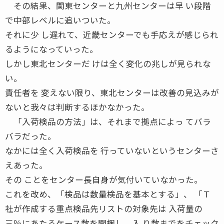
その結果、関東センターと九州センターは早 い段階
で中部レベルに追いついた。
それに少 し遅れて、近畿センターでも手応えが感じられ
るようになっていった。
しかし東北センターだ けは全く変化の兆しが見られな
い。
責任者を 変えない限り、東北センターは改善の見込みが
ないと我々は判断するほかなかった。
「入荷検品の方法」は、それまで拠点によっ てバラ
バラだった。
なかには全く入荷検品を 行っていないというセンターさ
えあった。
その ことをセンター長自身が気付いていなかった。
これを改め、「検品は数量検品を基本とする」、 「Ｔ
社が作成する重点検品先リストの対象先は 入荷量の
三％にあたるケース数を開梱し、入 り数までをチェック