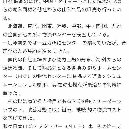
自社 製品のほか、中国・タイを中心とした現地法 人か
らの輸入商材と他社からの仕入れ品の卸 売も行ってい
る。
北海道、東北、関東、近畿、中部、中・四 国、九州
の全国計七カ所に物流センターを設置 している。
一〇年前までは一五カ所にセンター を構えていたが、合
理化のため集約を進めて きた。
国内の自社工場および協力工場の分布、海 外からの
調達物流、そして納品先となる各地の 卸やホームセン
ター（ＨＣ）の物流センターに 納品する運賃をシミュ
レーションした結果、現 在の七拠点が最適との判断に
至った。
その後は物流担当役員であるＳ氏の強いリ ーダーシ
ップの下、改善活動に取り組み、継続 的に物流コスト
を下げてきた。
我々日本ロジフ ァクトリー（ＮＬＦ）は、その第一ス