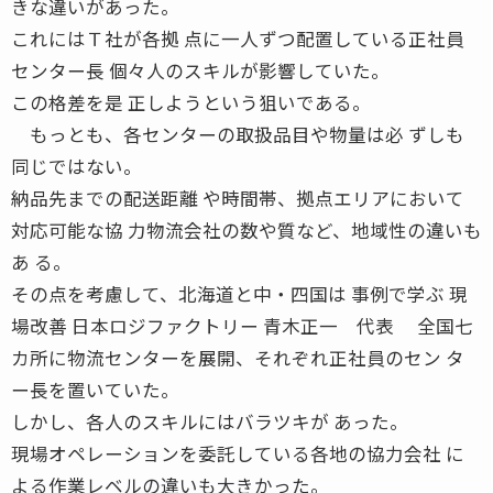
きな違いがあった。
これにはＴ社が各拠 点に一人ずつ配置している正社員
センター長 個々人のスキルが影響していた。
この格差を是 正しようという狙いである。
もっとも、各センターの取扱品目や物量は必 ずしも
同じではない。
納品先までの配送距離 や時間帯、拠点エリアにおいて
対応可能な協 力物流会社の数や質など、地域性の違いも
あ る。
その点を考慮して、北海道と中・四国は 事例で学ぶ 現
場改善 日本ロジファクトリー 青木正一 代表 全国七
カ所に物流センターを展開、それぞれ正社員のセン タ
ー長を置いていた。
しかし、各人のスキルにはバラツキが あった。
現場オペレーションを委託している各地の協力会社 に
よる作業レベルの違いも大きかった。