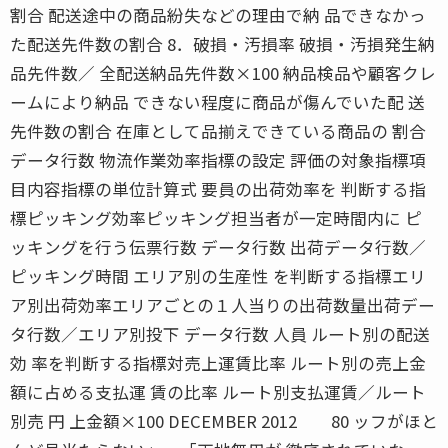
割合 配送途中の商品紛失などの理由で納 品できなかっ
た配送先件数の割合 8．破損・汚損率 破損・汚損発生納
品先件数／ 全配送納品先件数×100 納品検品や顧客クレ
ームにより納品 できない程度に商品が傷んでいた配 送
先件数の割合 在庫として品揃えできている商品の 割合
データ行数 物流作業効率指標の設定 評価の対象指標項
目内容指標の単位計算式 要員の出荷効率を 判断する指
標ピッキング効率ピッキング担当者が一定時間内に ピ
ッキングを行う伝票行数 データ行数 出荷データ行数／
ピッキング時間 エリア別の生産性 を判断する指標エリ
ア別出荷効率エリアごとの１人当りの出荷数量出荷デー
タ行数／エリア別投下 データ行数 人員 ルート別の配送
効 率を判断する指標対売上運賃比率 ルート別の売上金
額に占める支払運 賃の比率 ルート別支払運賃／ルート
別売 円 上金額×100 DECEMBER 2012 80 ッフがほと