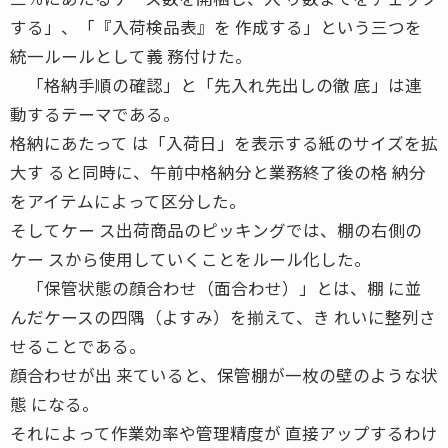
する」、「『入荷検品表』を 作成する」という三つを
統一ルールとして義 務付けた。
「格納手順の確認」と「先入れ先出しの徹 底」は連
動するテーマである。
格納にあたって は「入荷日」を表示する紙のサイズを拡
大す ると同時に、午前中格納分と業務終了後の格 納分
をアイテムによって区分した。
そしてケー ス出荷商品のピッキングでは、棚の右側の
ケー スから使用していくことをルール化した。
「保管状態の顔合わせ（面合わせ）」とは、棚 に並
んだケースの四隅（よすみ）を揃えて、き れいに整列さ
せることである。
顔合わせが出 来ていると、保管棚が一枚の壁のような状
態 になる。
それによって作業効率や管理精度が 直接アップするわけ