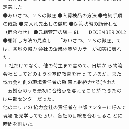
定義した。
●あいさつ、２Ｓの徹底 ●入荷検品の方法 ●格納手順
の確認 ●先入れ先出しの徹底 ●保管状態の顔合わせ
（面合わせ） ●元箱管理の統一 81 DECEMBER 2012
●棚卸し方法の見直し 「あいさつ、２Ｓの徹底」で
は、各地の協力 会社の企業体質やカラーが如実に表れ
た。
Ｔ 社だけでなく、他の荷主まで含めて、日頃か ら物流
会社としてどのような基礎教育を行っ ているか、また
協力会社側の現場責任者の熱 意と継続力が試された。
五拠点のうち最初に合格点を与えることが できたの
は中部センターだった。
他のエリアの 協力会社の責任者を中部センターに呼んで
現場 を見学してもらい、各社の目線を合わせるこ とに
時間を割いた。