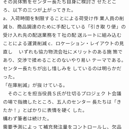
その具体策をセンター長たち自身に検討さ せたとこ
ろ、以下の三つが上がってきた。
a．入荷時間を制限することによる荷受け作 業人員の削
減 b．商品調達のために手配している「引き取 り便」の
受け入れ先の配送業務をＴ社の配 送ルートに組み込む
ことによる運賃削減 c．ロケーション・レイアウトの見
直し いずれも協力物流会社にメリットのある施 策で
あり、交渉で揉めることのないやり易い テーマである。
センター長たちが出し惜しみを しているのは明らかだ
った。
「在庫削減」が抜 けている。
そのことを担当役員Ｓ氏が仕切るプロジェク ト会議
の場で指摘したところ、五人のセンター 長たちは「き
たか！」とばかりに表情を硬く した。
構わず筆者は続けた。
需要予測によっ て補充発注量をコントロールし、欠品