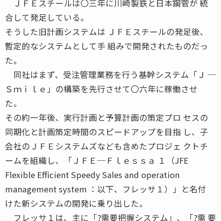
ＪＦＥスチールは〇三年に川崎製鉄と日本鋼管が 統
合して発足している。
そうした旧計画システムは ＪＦＥスチールの発足後、
暫定的なシステムとして手 組みで開発されたものだっ
た。
同社はまず、受注管理業務を行う基幹システム「Ｊ ─
Ｓｍｉｌｅ」の構築を先行させて〇六年に稼働させ
た。
その約一年後、実行計画と予算計画の策定プロ セスの
同期化と計画策定時間のスピードアップを目指 し、子
会社のＪＦＥシステムズなども含めたプロジェ クトチ
ームを組織し、「ＪＦＥ─Ｆｌｅｓｓａ １（JFE
Flexible Efficient Speedy Sales and operation
management system ：以下、フレッサ１）」と名付
けた新システムの開発に乗り出した。
フレッサ１は、主に「?需要把握システム」、「?需 要