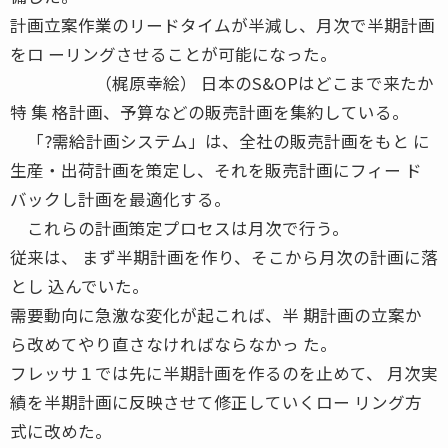
計画立案作業のリードタイムが半減し、月次で半期計画
をロ ーリングさせることが可能になった。
（梶原幸絵） 日本のS&OPはどこまで来たか
特 集 格計画、予算などの販売計画を集約している。
「?需給計画システム」は、全社の販売計画をもと に
生産・出荷計画を策定し、それを販売計画にフィー ド
バックし計画を最適化する。
これらの計画策定プロセスは月次で行う。
従来は、 まず半期計画を作り、そこから月次の計画に落
とし 込んでいた。
需要動向に急激な変化が起これば、半 期計画の立案か
ら改めてやり直さなければならなかっ た。
フレッサ１では先に半期計画を作るのを止めて、 月次実
績を半期計画に反映させて修正していくロー リング方
式に改めた。