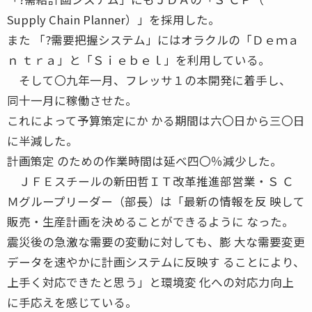
Supply Chain Planner）」を採用した。
また 「?需要把握システム」にはオラクルの「Ｄｅｍａ
ｎ ｔｒａ」と「Ｓｉｅｂｅｌ」を利用している。
そして〇九年一月、フレッサ１の本開発に着手し、
同十一月に稼働させた。
これによって予算策定にか かる期間は六〇日から三〇日
に半減した。
計画策定 のための作業時間は延べ四〇％減少した。
ＪＦＥスチールの新田哲ＩＴ改革推進部営業・Ｓ Ｃ
Ｍグループリーダー（部長）は「最新の情報を反 映して
販売・生産計画を決めることができるように なった。
震災後の急激な需要の変動に対しても、膨 大な需要変更
データを速やかに計画システムに反映す ることにより、
上手く対応できたと思う」と環境変 化への対応力向上
に手応えを感じている。