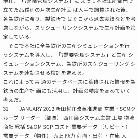
現在、「?需給管理システム」に よって本社生産部門で
立てた品種別の月次生産計画 は人手で調整された後、
各製鉄所に渡り、製鉄所で はそこから過去実績などを考
慮しながら、スケジュー リングシステムで生産計画を策
定している。
そこで本社に全製鉄所の生産シミュレーションを行
うシステムを導入し、「?需要管理システム」と生産 シ
ミュレーションシステム、製鉄所のスケジューリング シ
ステムを連動させる検討を進める。
これによって共 通のデータベースに蓄積された情報を製
鉄所の生産計 画にも活用し、計画の精度を高めていく
考えだ。
31 JANUARY 2012 新田哲IT改革推進部 営業・SCMグ
ループ リーダー（部長） 西川廣システム主監 工場 物流
商社 総括 S&OM SCP コスト 需要データ （リピート）
需要データ （物件） 売上 能力 荷揃・出荷 ・在庫 入