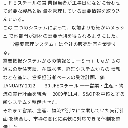
ＪＦＥスチールの営 業担当者が工事日程などに合わせ
て必要な製品と数 量を管理している需要情報を取り込
んでいる。
この 二つのシステムによって、以前よりも細かいメッシ
ュ で他部門が鋼材の需要予測を得られるようにした。
「?需要管理システム」は全社の販売計画を策定す
る。
需要把握システムからの情報とＪ─Ｓｍｉｌｅか らの
過去の受注実績、在庫水準、経理システムからの 情報
などを基に、営業担当者ベースの受注計画、価
JANUARY 2012 30 JFEスチール ──営業・生産・物
流の実行計画を統合 2009年11月、S&OPを中核とする
新システムを稼働させた。
それまで営業、生産、物流が別々に立案していた実行計
画 を統合し、市場の変化に柔軟に対応できる体制を整
備した。