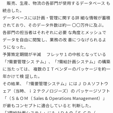
販売、生産、物流の各部門が使用するデータベース も
統合した。
データベースには計画・管理に関する詳 細な情報が蓄積
されており、そのデータ件数は約一 〇〇万件に及ぶ。
各部門の担当者はそれぞれに必要 な角度とメッシュで
データを自由に閲覧し、業務の改 善につなげられるよ
うになった。
予算策定期間が半減 フレッサ１の中核となっている
「?需要管理シス テム」、「?需給計画システム」の構築
に当たっては、 複数のＩＴベンダーのパッケージを約一
年かけて検 証した。
その結果、「?需要管理システム」にはＪ ＤＡソフトウ
ェア（当時、ｉ２テクノロジーズ）の パッケージソフト
「（Ｓ＆ＯＭ（ Sales & Operations Management）」
が最もコンセプトに適合していると 判断した。
「?需給計画システム」にもＪＤＡの「Ｓ ＣＰ（