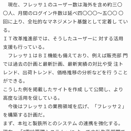
現在、フレッサ１のユーザー数は海外を含め約三〇
〇人、月間のログイン件数は延べ四〇〇〇〜五〇〇 〇
回に上り、全社的なマネジメント基盤として定着し てい
る。
ＩＴ改革推進部では、そうしたユーザーに 対する活用
支援も行っている。
フレッサ１はＢＩ機能も備えており、例えば販売部 門
では過去の計画と最新計画、最新実績の対比や受 注ト
レンド、出荷トレンド、価格推移の分析などを行 うこと
ができる。
こうした例を掲載したサイトを作成 して公開し、より
高度な活用を促している。
今後はフレッサ１の業務領域を広げ、「フレッサ２」
を構築する計画だ。
まず、本社と製鉄所とのシステム の連携を強化する。