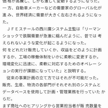
価 格が高騰し、しかも激しく変動するようになった。
一 方、自動車メーカーなどの需要家のグローバル化が
進 み、世界経済に需要が大きく左右されるようになっ
た。
ＪＦＥスチールの西川廣システム主監は「リーマン
ショックで鉄鋼需要が急激に縮んだように、昔では 考
えられないような変化が起こるようになった。
何 をどれだけ販売していくか、収益をどのように計画
するか、工場の稼働体制をいかに柔軟に変更するか。
環境変化に迅速に、柔軟に対応するためのオペレー シ
ョンの実行が課題になっていた」と説明する。
従来の事業計画の立て方ではそれが不可能だった。
販売、生産、物流の各部門がそれぞれ別のシステムと
データベースを使用して計画・管理業務を行っていた か
らだ。
まず商社へのヒアリングから営業担当者が販 売数量を