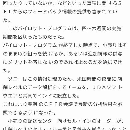
回ったりしていないか、などといった事項に関 するＳ
ＥＬからのフィードバック情報の提供も含まれ てい
た。
このパイロット・プログラムは、四〜六週間の実施
期間を区切ったものだった。
パイロット・プログラム が終了した時点で、小売りはそ
のまま取り組みを続 けるか、あるいは追加情報の供与
にメリットを感じな いのであれば止めるかを選択でき
た。
ソニーはこの情報処理のため、米国時間の夜間に 店
舗レベルのデータ解析をするチームを、ＪＤＡソフ ト
ウエアと共同でインドに設立した。
これにより翌朝 のＣＰＦＲ会議で最新の分析結果を参
照できるよう になった。
小売りの配送センター向けセル・インのオーダーが、
店舗レベルのセル・スルー量と足並みを揃えていない と