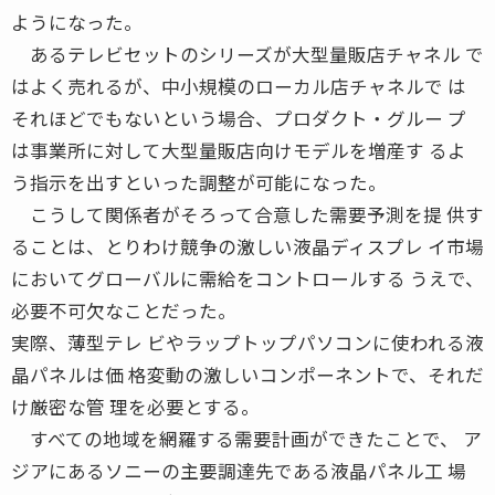
ようになった。
あるテレビセットのシリーズが大型量販店チャネル で
はよく売れるが、中小規模のローカル店チャネルで は
それほどでもないという場合、プロダクト・グルー プ
は事業所に対して大型量販店向けモデルを増産す るよ
う指示を出すといった調整が可能になった。
こうして関係者がそろって合意した需要予測を提 供す
ることは、とりわけ競争の激しい液晶ディスプレ イ市場
においてグローバルに需給をコントロールする うえで、
必要不可欠なことだった。
実際、薄型テレ ビやラップトップパソコンに使われる液
晶パネルは価 格変動の激しいコンポーネントで、それだ
け厳密な管 理を必要とする。
すべての地域を網羅する需要計画ができたことで、 ア
ジアにあるソニーの主要調達先である液晶パネル工 場