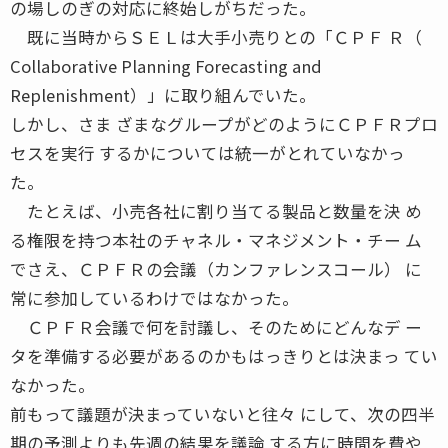
の場しのぎの対応に終始しがちだった。
既に当時からＳＥＬは大手小売りとの「ＣＰＦ Ｒ（
Collaborative Planning Forecasting and
Replenishment）」に取り組んでいた。
しかし、さま ざまなグループがどのようにＣＰＦＲプロ
セスを実行 するかについては統一がとれていなかっ
た。
たとえば、小売各社に割り当てる製品と数量を決 め
る権限を持つ本社のチャネル・マネジメント・チー ム
でさえ、ＣＰＦＲの会議（カンファレンスコール） に
常に参加しているわけではなかった。
ＣＰＦＲ会議で何を討議し、そのためにどんなデ ー
タを準備する必要があるのかもはっきりとは決まっ てい
なかった。
前もって議題が決まっていないと往々 にして、次の四半
期の予測よりも先週の結果を議論 する方に時間を費や