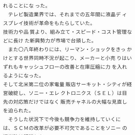
れることにな った。
テレビ製造業界では、それまでの五年間に液晶デ ィ
スプレイ技術が革命をもたらしていた。
技術力や品 質より、組み立て・スピード・コスト管理な
どに長け た新興勢力が市場で台頭した。
また〇八年終わりには、リーマン・ショックをきっ か
けとする世界同時不況が起こり、メーカーと小売 りはい
ずれもキャッシュフローの改善と在庫圧縮に力 を入れ
るようになった。
そして北米第二位の家電量 販店サーキット・シティが経
営破綻し、ソニー・エレ クトロニクス（ＳＥＬ）は目
先の対応策だけではなく 販売チャネルの大幅な見直し
を迫られた。
そうした状況下で今後も競争力を維持していくに
は、ＳＣＭの改革が必要不可欠であることをソニー の