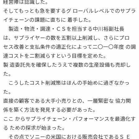
経営陣は認識した。
そしてもっとも急を要するグ ローバルレベルでのサプラ
イチェーンの課題に直ちに 着手した。
製造・物流・調達・ＣＳを担当する中川裕副社長
は、サプライヤーの数を五割以上削減し、さらにプロ
セス改善と支払条件の適正化によって二〇一〇年度 の調
達コストを二割減らすという目標を定めた。
製 造委託先を確保したうえで複数の生産設備も売却し
た。
こうしたコスト削減策はほんの手始めに過ぎなかっ
た。
直接の顧客である大手小売りとの、一層緊密な 協力関
係を築く方法を発見する必要があった。
ここ からサプライチェーン・パフォーマンスを最適化す
る ための探求が始まった。
その点でソニーの米国における販売会社であるＳ Ｅ