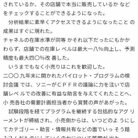
されているか、その店舗で本当に販売しているか など
をチェックすることができるようになった。
分析結果に素早くアクセスできるようになったこと の
成果はすぐに現れた。
チャネルの在庫水準が同等 かそれ以下だったにもかか
わらず、店舗での在庫レ ベルは最大一八％向上し、予測
精度も最大四〇％改 善した。
いうまでもなく小売りはこれを歓迎した。
二〇〇 九年末に開かれたパイロット・プログラムの検
討会議 では、ソニーがＣＰＦＲの議論に力を注いで店
舗レベ ルでの改善に有益な助言を与えてくれたことへ、
小 売各社の需要計画担当者から賞賛の声があがった。
試験段階を経てプラグラムを継続する包括的なアグ リ
ーメントが締結され、小売側からは、いつどのよ うにし
てカテゴリー・助言・情報共有などの面でいっ そう踏
み込んだものにしていくのかについて質問が 出た。