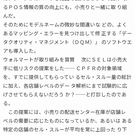
るＰＯＳ情報の質の向上にも、小売りと一緒に取 り組
んだ。
そのためにモデルネームの微妙な間違いな どの、よく
あるマッピング・エラーを見つけ出して修 正する「デー
タクオリティ・マネジメント（ＤＱＭ）」 のソフトウエ
アも導入した。
ウォルマートが取り組みを賞賛 次にＳＥＬは小売大
手に低リスクの提案をした── ＣＰＦＲの対象領域
を、すでに提供してもらってい るセル・スルー量の総計
に加え、各店舗レベルのデー タ解析にまで試験的に広
げさせてもらえないだろう か？──と打診したのであ
る。
この提案には、小売りの配送センター在庫が店舗レ
ベルの需要に応じたものになっているか、あるいは ある
特定の店舗のセル・スルーが平均を常に上回った り下