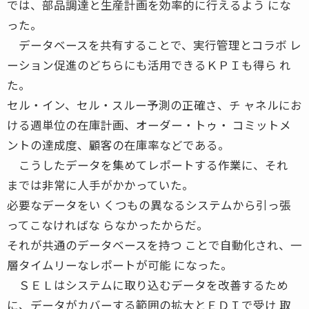
では、部品調達と生産計画を効率的に行えるよう にな
った。
データベースを共有することで、実行管理とコラボ レ
ーション促進のどちらにも活用できるＫＰＩも得ら れ
た。
セル・イン、セル・スルー予測の正確さ、チ ャネルにお
ける週単位の在庫計画、オーダー・トゥ・ コミットメ
ントの達成度、顧客の在庫率などである。
こうしたデータを集めてレポートする作業に、それ
までは非常に人手がかかっていた。
必要なデータをい くつもの異なるシステムから引っ張
ってこなければな らなかったからだ。
それが共通のデータベースを持つ ことで自動化され、一
層タイムリーなレポートが可能 になった。
ＳＥＬはシステムに取り込むデータを改善するため
に、データがカバーする範囲の拡大とＥＤＩで受け 取