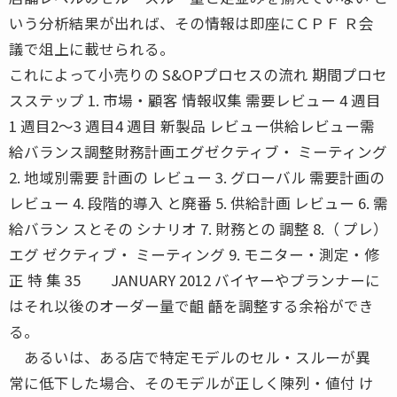
いう分析結果が出れば、その情報は即座にＣＰＦ Ｒ会
議で俎上に載せられる。
これによって小売りの S&OPプロセスの流れ 期間プロセ
スステップ 1. 市場・顧客 情報収集 需要レビュー 4 週目
1 週目2〜3 週目4 週目 新製品 レビュー供給レビュー需
給バランス調整財務計画エグゼクティブ・ ミーティング
2. 地域別需要 計画の レビュー 3. グローバル 需要計画の
レビュー 4. 段階的導入 と廃番 5. 供給計画 レビュー 6. 需
給バラン スとその シナリオ 7. 財務との 調整 8.（ プレ）
エグ ゼクティブ・ ミーティング 9. モニター・測定・修
正 特 集 35 JANUARY 2012 バイヤーやプランナーに
はそれ以後のオーダー量で齟 齬を調整する余裕ができ
る。
あるいは、ある店で特定モデルのセル・スルーが異
常に低下した場合、そのモデルが正しく陳列・値付 け