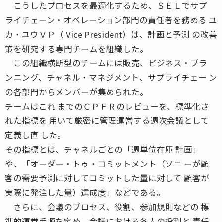
こうしたプロセスを最適化するため、ＳＥＬでサプ
ライチェーン・オペレーション部門の責任者を務める ユ
カ・ユウＶＰ（ Vice President）は、計画と予測 の改善
策を研究する専門チームを組織した。
この組織横断型のチームには販売、ビジネス・プラ
ンニング、チャネル・マネジメント、サプライチェー ン
の各部門からメンバーが集められた。
チームはこれ までのＣＰＦＲのレビューを、標準化さ
れた指標を 用いて厳密に管理運営する週次会議として
定義し直 した。
その指標とは、チャネルごとの「週単位在庫 計画」
や、「オーダー・トゥ・コミットメント（ソニ ーが顧
客の需要予測に対してコミットした量に対して 顧客が
実際に発注した量）達成度」などである。
さらに、会議のプロセス、役割、参加規則などの 標
準的運営手順を定め、会議における各人の役割と 責任