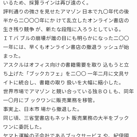
いるため、採算ラインは再び遠のく。
評判通りの強さを見せたアマゾン 日本で九〇年代の後
半から二〇〇〇年にか けて乱立したオンライン書店の
生き残り競争 が、新たな段階に入ろうとしている。
ＩＴバ ブルの崩壊が誰の目にも明らかになった二〇〇
一年には、早くもオンライン書店の撤退ラ ッシュが始
まった。
アスクルはオフィス向けの書籍需要を取り 込もうと立
ち上げた「ブックカフェ」を二〇〇 一年二月に文具サ
イトに統合し、書籍の取り 扱いを大幅に縮小した。
世界市場でアマゾン と競い合っている独ＢＯＬも、同年
一〇月にブ ックワンに販売業務を移管。
事実上、日本市 場から撤退した。
同じ頃、三省堂書店もネット 販売業務の大半をブック
ワンに委託した。
ヤマト運輸の子会社であるブックサービス や、紀伊國