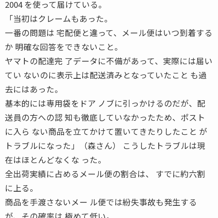
2004 を使って届けている。
「当初はクレームもあった。
一番の問題は 宅配便と違って、メール便はいつ到着する
か 明確な回答をできないこと。
ヤマトの配達完 了データに不備があって、実際には届い
てい ないのに表示上は配送済みとなっていたこと も過
去にはあった。
基本的には専用袋をドア ノブに引っかけるのだが、配
送員の方への認 知も徹底していなかったため、ポスト
に入ら ない商品を立てかけて置いてきたりしたこと が
トラブルになった」（森さん） こうしたトラブルは現
在はほとんどなくな った。
全出荷実績に占めるメール便の割合は、 すでに約六割
に上る。
商品を手渡さないメー ル便では紛失事故も発生する
が、その確率は 極めて低い。