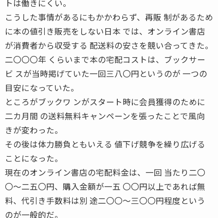
トは働きにくい。
こうした事情があるにもかかわらず、再販 制があるため
に本の値引き販売をしない日本 では、オンライン書店
が消費者から収受する 配送料の安さを競い合ってきた。
二〇〇〇年 くらいまで本の宅配コストは、ブックサー
ビ スが当時掲げていた一回三八〇円というのが 一つの
目安になっていた。
ところがブックワ ンがスタート時に会員獲得のために
二カ月間 の送料無料キャンペーンを張ったことで風向
きが変わった。
その後は体力勝負ともいえる 値下げ競争を繰り広げる
ことになった。
現在のオンライン書店の宅配料金は、一回 当たり二〇
〇〜二五〇円、購入金額が一五 〇〇円以上であれば無
料、代引き手数料は別 途二〇〇〜三〇〇円程度という
のが一般的だ。