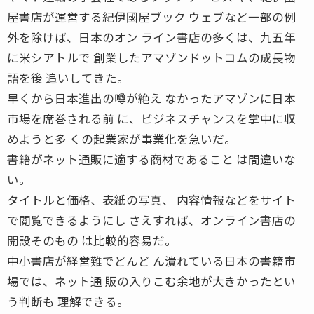
屋書店が運営する紀伊國屋ブック ウェブなど一部の例
外を除けば、日本のオン ライン書店の多くは、九五年
に米シアトルで 創業したアマゾンドットコムの成長物
語を後 追いしてきた。
早くから日本進出の噂が絶え なかったアマゾンに日本
市場を席巻される前 に、ビジネスチャンスを掌中に収
めようと多 くの起業家が事業化を急いだ。
書籍がネット通販に適する商材であること は間違いな
い。
タイトルと価格、表紙の写真、 内容情報などをサイト
で閲覧できるようにし さえすれば、オンライン書店の
開設そのもの は比較的容易だ。
中小書店が経営難でどんど ん潰れている日本の書籍市
場では、ネット通 販の入りこむ余地が大きかったとい
う判断も 理解できる。