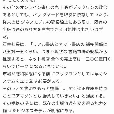
その他のオンライン書店の売 上高がブックワンの数倍
あるとしても、バッ クヤードを取次に依存していたり、
従来のビ ジネスモデルの延長線上にある限り、既存の
出版流通のあり方を左右できる可能性は小さ いはず
だ。
石井社長は、「リアル書店とネット書店の 補完関係は
八五対一五くらい、つまり現状の 書籍市場の規模から
推定すると、ネット書店 全体の売上高は一三〇〇億円く
らいでピーク になると見ている。
市場が飽和状態になる前 にブックワンとしては早くシ
ステムを立て直 す必要がある。
そのうえで物流をもっと整備 し、広く適正在庫を持つ
ことでアマゾンとも 勝負していきたい」と強調する。
その視線の 先には、既存の出版流通を変え得る能力を
備 えたビジネスモデルが明確にある。