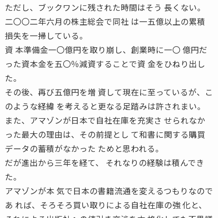
ただし、ブックワンに残された時間はそう 長くない。
二〇〇二年六月の株主総会で同社 は一五億以上の累積
損失を一掃している。
資 本準備金一〇億円を取り崩し、創業時に一〇 億円だ
った資本金を五〇％減資することで資 金をひねり出し
た。
その後、再び五億円を増 資して現在に至っているが、こ
のような経緯 を考えると更なる足踏みは許されまい。
また、アマゾンが日本で自社在庫を充実さ せられなか
った最大の理由は、その前提とし て和書に関する購買
データの蓄積がなかった ためと思われる。
だが進出から三年を経て、 それなりの経験は積んでき
た。
アマゾンが本 気で日本の書籍流通を変えるつもりなので
あ れば、そろそろ買い取りによる自社在庫の強 化と、