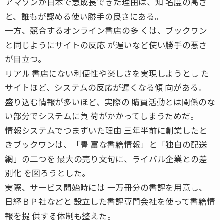
アマゾンが日本で急成長できた理由は、知 名度の高さ
と、誰もが認める使い勝手の良さにある。
一方、競合するオンライン書店の多 くは、ブックワン
と同じようにサイトの反応 が遅いなど使い勝手の悪さ
が目立つ。
リアル 書店にない利便性や楽しさを実現しようとし た
サイトほど、システムの反応が遅くなる傾 向がある。
盛り込む情報が多いほど、実際の 購買活動とは関係のな
い部分でシステムに負 荷がかかってしまうためだ。
情報システムでつまずいた理由 三年半前に創業したと
きブックワンは、「豊 富な書籍情報」と「独自の配送
網」の二つを 最大の売り文句に、ライバル企業との差
別化 を図ろうとした。
実際、サービス開始時には 一万冊分の書評を用意し、
日経ＢＰ社などと 設立した書評専門会社を使って書籍情
報を提 供する体制も整えた。