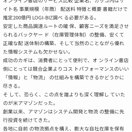
オンライン書店のサービス比較 企業名、カッコ内はサ
イト名 事業規模（年商） 配送料 特徴と概要 書籍だけで
推定200億円 LOGI-BIZ調べ る必要がある。
安定した商品調達ルートの確 保、顧客ニーズを満足させ
られるバックヤー ド（在庫管理体制）の整備、安くて
正確な配 送体制の構築、そして当然のことながら優れ
た情報システムも欠かせない。
成功のカギは、消費者にとって便利で、オ ンライン書店
側にとっては競合企業よりコス トパフォーマンスのいい
「情報」と「物流」 の仕組みを構築できるかどうかに
尽きる。
そ して、恐らく、この点を誰よりも深く理解し ていた
のが米アマゾンだった。
創業以来、アマゾンはシステム開発と物流 の整備に先
行投資を続けてきた。
各地に自前 の物流拠点を構え、膨大な自社在庫を保有