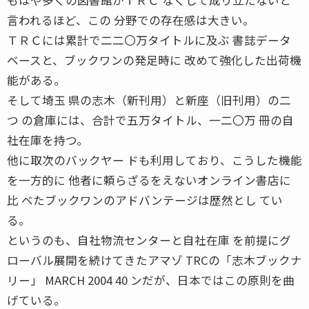
言われるほど、この 分野での存在感は大きい。
ＴＲＣには累計で二二〇万タイトルに及ぶ 書誌データ
ベースと、ブックワンの発足時に 改めて強化した出荷機
能がある。
そして埼玉 県の志木（新刊用）と新座（旧刊用）の二
つ の倉庫には、合計で五万タイトル、一二〇万 冊の自
社在庫を持つ。
他に取次のバックヤー ドも利用しており、こうした機能
を一方的に 他者に頼らざるをえないオンライン書店に
比 べたブックワンのアドバンテージは歴然とし てい
る。
というのも、自社物流センターと自社在庫 を前提にグ
ローバル展開を続けてきたアマゾ TRCの「志木ブックナ
リー」 MARCH 2004 40 ンだが、日本ではこの原則を曲
げている。