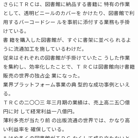
さらにＴＲＣは、図書館に納品する書籍に 特有の作業
として、透明ビニールのカバーを かけたり、図書館で利
用するバーコードシー ルを事前に添付する業務も手掛
けている。
書 籍を購入した図書館が、すぐに書架に並べら れるよ
うに流通加工を施しているわけだ。
従来はそれぞれの図書館が手掛けていたこ うした作業
を集約し、効率化したことで、Ｔ ＲＣは図書館向け書籍
販売の世界の独占企 業になった。
業界プラットフォーム事業の典 型的な成功事例といえ
る。
ＴＲＣの二〇〇三 年三月期の業績は、売上高二五〇億
円に対 して経常利益一八億円。
薄利多売が当たり前 の出版流通の世界では、かなり高
い利益率を 確保している。
もはや多くの図書館がＴＲＣ なくして成り立たないと