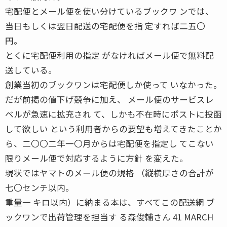
宅配便とメール便を使い分けているブックワ ンでは、
当日もしくは翌日配送の宅配便を指 定すれば二五〇
円。
とくに宅配便利用の指定 がなければメール便で無料配
送している。
創業当初のブックワンは宅配便しか使って いなかった。
だが前掲の値下げ競争に加え、 メール便のサービスレ
ベルが急速に拡充され て、しかも不在時にポストに投函
して欲しい という利用者からの要望も増えてきたことか
ら、二〇〇二年一〇月からは宅配便を指定し てこない
限りメール便で対応するように方針 を変えた。
現状ではヤマトのメール便の規格 （縦横厚さの合計が
七〇センチ以内。
重量一 キロ以内）に納まる本は、すべてこの配送網 ブ
ックワンで出荷管理を担当す る森俊輔さん 41 MARCH