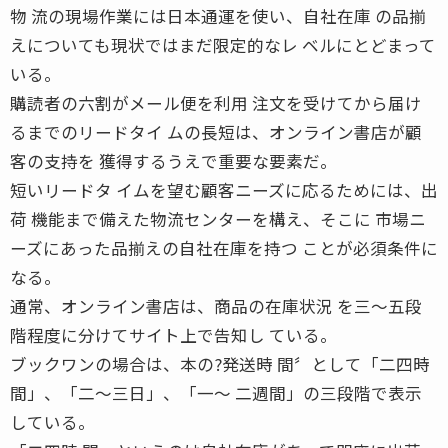
物 流の現場作業には日本通運を使い、自社在庫 の品揃
えについても現状ではまだ限定的なレ ベルにとどまって
いる。
購読者の六割がメール便を利用 注文を受けてから届け
るまでのリードタイ ムの長短は、オンライン書店が顧
客の支持を 獲得するうえで重要な要素だ。
短いリードタ イムを望む顧客ニーズに応るためには、出
荷 機能まで備えた物流センターを構え、そこに 市場ニ
ーズにあった品揃えの自社在庫を持つ ことが必須条件に
なる。
通常、オンライン書店は、商品の在庫状況 を三〜五段
階程度に分けてサイト上で告知し ている。
ブックワンの場合は、本の?発送時 間〞として「二四時
間」、「二〜三日」、「一〜 二週間」の三段階で表示
している。