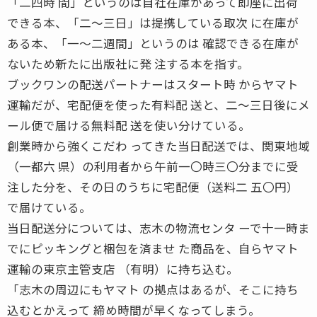
「二四時 間」というのは自社在庫があって即座に出荷
できる本、「二〜三日」は提携している取次 に在庫が
ある本、「一〜二週間」というのは 確認できる在庫が
ないため新たに出版社に発 注する本を指す。
ブックワンの配送パートナーはスタート時 からヤマト
運輸だが、宅配便を使った有料配 送と、二〜三日後にメ
ール便で届ける無料配 送を使い分けている。
創業時から強くこだわ ってきた当日配送では、関東地域
（一都六 県）の利用者から午前一〇時三〇分までに受
注した分を、その日のうちに宅配便（送料二 五〇円）
で届けている。
当日配送分については、志木の物流センタ ーで十一時ま
でにピッキングと梱包を済ませ た商品を、自らヤマト
運輸の東京主管支店 （有明）に持ち込む。
「志木の周辺にもヤマト の拠点はあるが、そこに持ち
込むとかえって 締め時間が早くなってしまう。