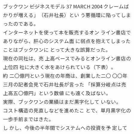
ブックワン ――ビジネスモデル 37 MARCH 2004 クレームば
かりが増える」（石井社長）とい う悪循環に陥ってしま
ったのである。
インターネットを使って本を販売するオン ライン書店で
ありながら、肝心のシステム面 に弱点を抱えてしまった
ことはブックワンに とって大きな誤算だった。
現在の同社は、売 上高ベースでみるとオンライン書店の
上位四 社に大きく水をあけられている（下表）。
約 二〇億円という現在の年商は、創業した二〇 〇〇年
三月の記者会見で石井社長が言った 「採算分岐点は売
上高五〇億円」という数値 にも遠く及ばない。
実際、ブックワンの業績はまだ黒字化して いない。
コスト構造の見直しなどを進めたこ とで、単月黒字化の
一歩手前まではきた。
し かし、今後の半年間でシステムへの投資を予 定して