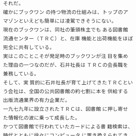
それだ。
確かにブックワン の持つ物流の仕組みは、トップのア
マゾンといえども簡単には凌駕できそうにない。
現在のブックワンは、同社の筆頭株主でも ある図書館
流通センター（ＴＲＣ）と、在庫 機能と出荷機能をほぼ
完全に共有している。
実はこのことこそが発足時のブックワンが注 目を集め
た理由の一つなのだが、石井社長は ＴＲＣの会長職を
兼務している。
そして、実 質的に石井社長が育て上げてきたＴＲＣとい
う会社は、全国の公共図書館の約七割に本を 供給する
出版流通業界の有力企業だ。
一九七九年に設立されたＴＲＣは、図書館 に押し寄せ
た情報化の波に乗って成長した。
かつて図書館で行われていたカードによる書 籍検索は、
時代とともに徐々にコンピュータ に置き換えられてき