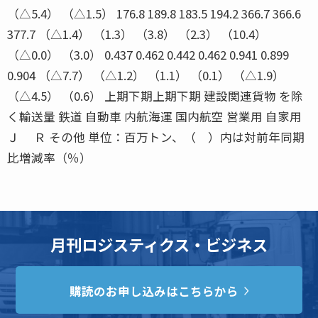
（△5.4） （△1.5） 176.8 189.8 183.5 194.2 366.7 366.6
377.7 （△1.4） （1.3） （3.8） （2.3） （10.4）
（△0.0） （3.0） 0.437 0.462 0.442 0.462 0.941 0.899
0.904 （△7.7） （△1.2） （1.1） （0.1） （△1.9）
（△4.5） （0.6） 上期下期上期下期 建設関連貨物 を除
く輸送量 鉄道 自動車 内航海運 国内航空 営業用 自家用
Ｊ Ｒ その他 単位：百万トン、（ ）内は対前年同期
比増減率（％）
月刊ロジスティクス・ビジネス
購読のお申し込みはこちらから