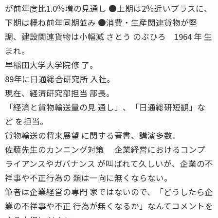
が前年度比1.0％増の見通し ●上期は2％近いプラスに、
下期は概ね前年同期並み ●消費・生産関連貨物が堅
調、建設関連貨物は小幅減 さとう のぶひろ 1964 年 生
まれ。
早稲田大学大学院修 了。
89年に日通総合研究所 入社。
現在、経済研究部担当 部長。
「経済と貨物輸送量の見 通し」、「日通総研短観」な
ど を担当。
貨物輸送の将来展望 に関する著書、講演多数。
佐藤先生のカンニング対策 企業経営におけるコンプ
ライアンスやガバナンス が叫ばれて久しいが、企業の不
祥事や不正行為の 類は一向に無くならない。
筆者は企業経営の専門 家ではないので、「どうしたら企
業の不祥事や不正 行為が無くなるか」なんてコメントを