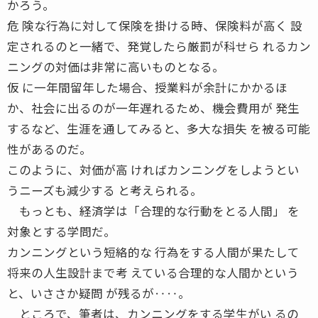
かろう。
危 険な行為に対して保険を掛ける時、保険料が高く 設
定されるのと一緒で、発覚したら厳罰が科せら れるカン
ニングの対価は非常に高いものとなる。
仮 に一年間留年した場合、授業料が余計にかかるほ
か、社会に出るのが一年遅れるため、機会費用が 発生
するなど、生涯を通してみると、多大な損失 を被る可能
性があるのだ。
このように、対価が高 ければカンニングをしようとい
うニーズも減少する と考えられる。
もっとも、経済学は「合理的な行動をとる人間」 を
対象とする学問だ。
カンニングという短絡的な 行為をする人間が果たして
将来の人生設計まで考 えている合理的な人間かという
と、いささか疑問 が残るが‥‥。
ところで、筆者は、カンニングをする学生がい るの