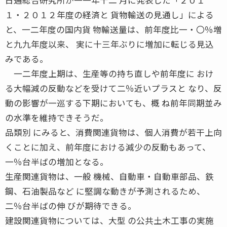
１・２０１２年度の経済と 貨物輸送の見通し」による
と、一二年度の国内貨 物輸送量は、前年度比一・〇％増
と九九年度以来、 実に十三年ぶりに増加に転じる見込
みである。
一二年度上期は、生産等の持ち直しや前年度に おけ
る大幅減の反動などを受けて二％近いプラスと なり、反
動の影響が一巡する下期においても、概 ね前年同期並み
の水準を維持できそうだ。
品類別 にみると、消費関連貨物は、個人消費が若干上向
くことに加え、前年度における減少の反動もあって、
一％台半ばの増加となる。
生産関連貨物は、一般 機械、自動車・自動車部品、鉄
鋼、石油製品など に堅調な動きが予測されるため、
二％台半ばの伸 びが期待できる。
建設関連貨物については、大型 の公共土木工事の実施