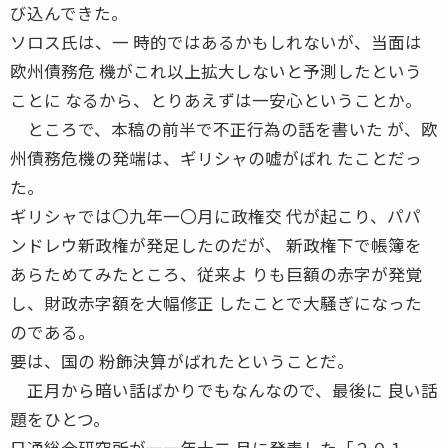
び込んできた。
ソロス氏は、一 時的ではあるかもしれないが、当面は
欧州債務危 機がこれ以上拡大しないと予測したという
ことに なるから、とりあえずは一安心ということか。
ところで、本稿の前半で不正行為の話を書いた が、欧
州債務危機の発端は、ギリシャの嘘がばれ たことだっ
た。
ギリシャでは〇九年一〇月に政権交 代が起こり、パパ
ンドレウ新政権が発足したのだが、 新政権下で帳簿を
あらためてみたところ、従来よ りも巨額の赤字が発覚
し、財政赤字額を大幅修正 したことで大騒ぎになった
のである。
要は、国の 粉飾決算がばれたということだ。
正月から暗い話ばかりでもなんなので、最後に 良い話
題をひとつ。
日通総合研究所が一一年十二 月に発表した「２０１