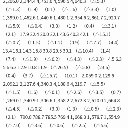
2,296.0 2,344.4 4,751.6 4,596.5 4,640.3 （△5.3）
（△1.3） （1.9） （0.1） （△1.6） （△3.3） （1.0）
1,399.0 1,462.6 1,440.6 1,480.1 2,954.6 2,861.7 2,920.7
（△5.9） （△0.4） （3.0） （1.2） （0.4） （△3.1）
（2.1） 17.9 22.4 20.0 22.1 43.6 40.3 42.1 （△15.1）
（△0.7） （11.5） （△1.2） （0.9） （△7.7） （4.4）
13.4 16.1 14.3 15.8 30.8 29.5 30.1 （△10.4） （1.4）
（7.4） （△1.9） （△0.2） （△4.3） （△2.3） 4.5 6.3
5.6 6.3 12.9 10.8 11.9 （△26.5） （△5.8） （23.6）
（0.4） （3.7） （△15.7） （10.1） 2,059.0 2,129.6
2,092.1 2,127.6 4,340.3 4,188.6 4,219.7 （△5.5）
（△1.5） （1.6） （△0.1） （△2.6） （△3.5） （0.7）
1,269.0 1,340.9 1,306.6 1,358.2 2,672.3 2,610.0 2,664.8
（△4.5） （△0.2） （3.0） （1.3） （△0.5） （△2.3）
（2.1） 790.0 788.7 785.5 769.4 1,668.0 1,578.7 1,554.9
（△7.0） （△3.6） （△0.6） （△2.5） （△5.6）