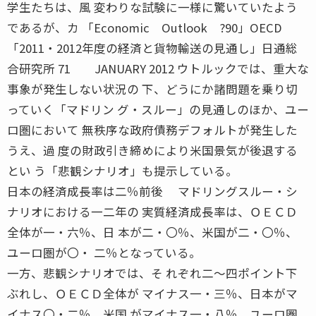
学生たちは、風 変わりな試験に一様に驚いていたよう
であるが、カ 「Economic Outlook ?90」OECD
「2011・2012年度の経済と貨物輸送の見通し」日通総
合研究所 71 JANUARY 2012 ウトルックでは、重大な
事象が発生しない状況の 下、どうにか諸問題を乗り切
っていく「マドリン グ・スルー」の見通しのほか、ユー
ロ圏において 無秩序な政府債務デフォルトが発生した
うえ、過 度の財政引き締めにより米国景気が後退する
とい う「悲観シナリオ」も提示している。
日本の経済成長率は二％前後 マドリングスルー・シ
ナリオにおける一二年の 実質経済成長率は、ＯＥＣＤ
全体が一・六％、日 本が二・〇％、米国が二・〇％、
ユーロ圏が〇・ 二％となっている。
一方、悲観シナリオでは、そ れぞれ二〜四ポイント下
ぶれし、ＯＥＣＤ全体が マイナス一・三％、日本がマ
イナス〇・二％、米国 がマイナス一・八％、ユーロ圏