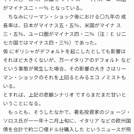
がマイナス二・一％ となっている。
ちなみにリーマン・ショック後における〇九年の 成
長率は、日本がマイナス五・五％、米国がマイナ ス
三・五％、ユーロ圏がマイナス四・二％（注：Ｅ Ｕ二
七カ国ではマイナス四・三％）であった。
仮 にギリシャがデフォルトを起こしたとしても影響は
それほど大きくないが、万一イタリアのデフォルト など
という事態が発生した場合、その影響の大き さはリー
マン・ショックのそれを上回るとみるエコ ノミストも
いる。
とすれば、上記の悲観シナリオ ですらまだまだ甘いと
いうことになる。
もっとも、そうしたなかで、著名投資家のジョ ージ・
ソロス氏が一一年十二月上旬に、イタリア などの欧州国
債を合計で約二〇億ドル分購入した というニュースが飛