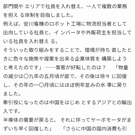
部門間や エリアで社員を入れ替え、一人で複数の業務
を担え る体制を目指しました。
例えば、安川電機のロボッ ト工場に物流担当者として
出向している社員と、イ ンバータや外販荷主を担当して
いる社員を入れ替え る。
そういった取り組みをすることで、環境が持ち 直したと
きに色々な施策や提案を出来る企業体質を 構築しよう
と考えたのです」 ──事態が好転したのは？ 「物量
の減少は〇九年の五月頃が底で、その後は徐々 に回復
し、その年の一〇月頃にはほぼ例年並みの水 準に戻り
ました。
牽引役になったのは中国をはじめ とするアジアとの輸出
入です。
半導体の需要が戻ると、 それに伴ってサーボモータがま
ずいち早く回復した」 「さらに中国の国内消費も引