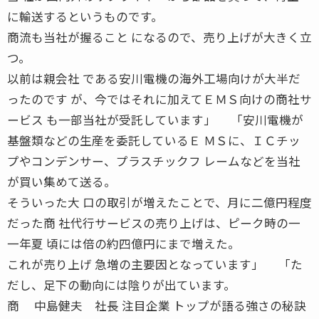
に輸送するというものです。
商流も当社が握ること になるので、売り上げが大きく立
つ。
以前は親会社 である安川電機の海外工場向けが大半だ
ったのです が、今ではそれに加えてＥＭＳ向けの商社サ
ービス も一部当社が受託しています」 「安川電機が
基盤類などの生産を委託しているＥ ＭＳに、ＩＣチッ
プやコンデンサー、プラスチックフ レームなどを当社
が買い集めて送る。
そういった大 口の取引が増えたことで、月に二億円程度
だった商 社代行サービスの売り上げは、ピーク時の一
一年夏 頃には倍の約四億円にまで増えた。
これが売り上げ 急増の主要因となっています」 「た
だし、足下の動向には陰りが出ています。
商 中島健夫 社長 注目企業 トップが語る強さの秘訣