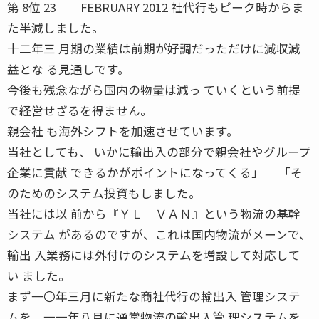
第 8位 23 FEBRUARY 2012 社代行もピーク時からま
た半減しました。
十二年三 月期の業績は前期が好調だっただけに減収減
益とな る見通しです。
今後も残念ながら国内の物量は減っ ていくという前提
で経営せざるを得ません。
親会社 も海外シフトを加速させています。
当社としても、 いかに輸出入の部分で親会社やグループ
企業に貢献 できるかがポイントになってくる」 「そ
のためのシステム投資もしました。
当社には以 前から『ＹＬ─ＶＡＮ』という物流の基幹
システム があるのですが、これは国内物流がメーンで、
輸出 入業務には外付けのシステムを増設して対応して
い ました。
まず一〇年三月に新たな商社代行の輸出入 管理システ
ムを、一一年八月に通常物流の輸出入管 理システムを