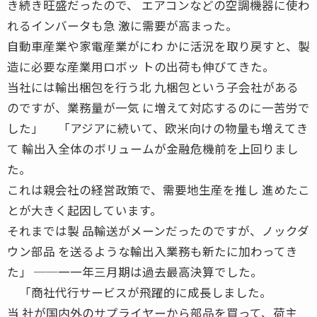
き続き旺盛だったので、 エアコンなどの空調機器に使わ
れるインバータも急 激に需要が高まった。
自動車産業や家電産業がにわ かに活況を取り戻すと、製
造に必要な産業用ロボッ トの出荷も伸びてきた。
当社には輸出梱包を行う北 九梱包という子会社がある
のですが、業務量が一気 に増えて対応するのに一苦労で
した」 「アジアに続いて、欧米向けの物量も増えてき
て 輸出入全体のボリュームが金融危機前を上回りまし
た。
これは親会社の経営政策で、需要地生産を推し 進めたこ
とが大きく起因しています。
それまでは製 品輸送がメーンだったのですが、ノックダ
ウン部品 を送るような輸出入業務も新たに加わってき
た」 ──一一年三月期は過去最高決算でした。
「商社代行サービスが飛躍的に成長しました。
当 社が国内外のサプライヤーから部品を買って、荷主