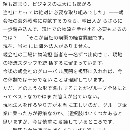
頼も高まり、ビジネスの拡大にも繋がる。
当社にとっ ては絶対に必要な取り組みでした」 ──親
会社の海外戦略に貢献するのなら、輸出入か らさらに
一歩踏み込んで、現地での物流を手がける 必要もあるの
では？ 「そこが当社の喫緊の経営課題です。
現在、当社 には海外法人がありません。
親会社の工場に物流担 当者を一名ずつ出向させ、現地
の物流スタッフを統 括するに留まっています。
今後の親会社のグローバ ル展開を視野に入れれば、今
の体制では十分でない ことは理解しています。
ただ、どのような形で進出 することがグループ全体にと
ってベストなのかはま だ答えが出ていない。
現地法人を作るやり方が本当 に正しいのか、グループ企
業に乗った方が得策なのか、 選択肢はいくつかあると
思いますが、今は慎重に協 議しているところです」
──時間をかけ過ぎればタイミングを逸します。