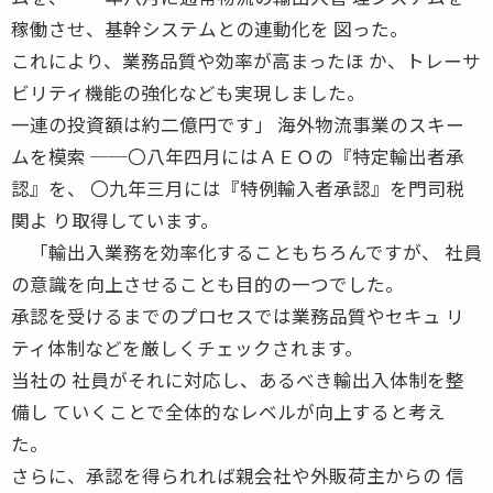
稼働させ、基幹システムとの連動化を 図った。
これにより、業務品質や効率が高まったほ か、トレーサ
ビリティ機能の強化なども実現しました。
一連の投資額は約二億円です」 海外物流事業のスキー
ムを模索 ──〇八年四月にはＡＥＯの『特定輸出者承
認』を、 〇九年三月には『特例輸入者承認』を門司税
関よ り取得しています。
「輸出入業務を効率化することもちろんですが、 社員
の意識を向上させることも目的の一つでした。
承認を受けるまでのプロセスでは業務品質やセキュ リ
ティ体制などを厳しくチェックされます。
当社の 社員がそれに対応し、あるべき輸出入体制を整
備し ていくことで全体的なレベルが向上すると考え
た。
さらに、承認を得られれば親会社や外販荷主からの 信