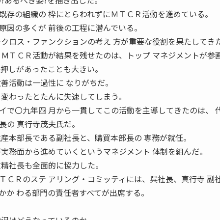
?あるべき姿?を描き出した。
存の組織の 枠にとらわれずにＭＴＣＲ活動を進めている。
原因の多くが 前後の工程に潜んでいる。
でクロス・ファンクションの考え 方が重要な役割を果たしてき
ＭＴＣＲ活動が結果を残せたのは、トップ マネジメントが参
後押しがあったことも大きい。
改善活動は一過性に なりがちだ。
 変わったとたんに失速してしまう。
で〇九年四 月から一貫してこの活動を主導してきたのは、 
長の 真行寺茂夫氏だ。
生産本部長である副社長と、購買本部長の 専務が就任。
が実務面から進めていくというマネジメント 体制を組んだ。
文精社長も全面的に協力した。
ＣＲのステ アリング・コミッティには、呉社長、真行寺 副
かか わる部門の責任者すべてが出席する。