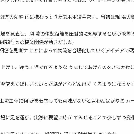
面を少し直して現場で作業しやすくなるよ ライチェーンを実現
連の効率 化に携わってきた鈴木重道主管も、当初は現 場の
工場を見直し、物 流の移動距離を圧倒的に短縮するという改善 
Ｍ部門 との協業関係が動きだした。
包を見直す ことによって物流を合理化していくアイデア が
り上げて、違う工場で作るような うにしてあげたのをきっかけ
点を変えてほしいといった話がどんどん出て くるようになった
流工程に何 かを要求しても意味がないと言わんばかりの ム
工場に足を運び、実際に要望に応え てみせることで少しずつ変