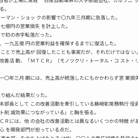
 開発担当者が工場に常駐 日産自動車系の大手部品会社、カルソニ 
る。
リーマン・ショッ クの影響で〇九年三月期に急落した。
六七億円の営業損失 を計上した。
 で初の赤字転落だった。
一九五億 円の営業利益を確保するまでに復活した。
たことで売上高が 回復したことも事実だが、それだけではな い
改善活 動、「ＭＴＣＲ」（モノツクリ・トータル・コ スト・
〇年三月 期には、売上高が続落したにもかかわらず営 業損
取り組んだ結果だった。
本部長として この改善活動を牽引している藤崎彰常務執行 役
ト削 減効果につながっている」と胸を張る。
Ｒには、他 の会社の改善活動とは異なるいくつかの特徴 が
心 を開発部門が担っている点だ。