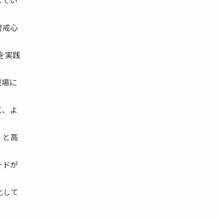
してい
警戒心
を実践
現場に
に、よ
」と高
ードが
化して