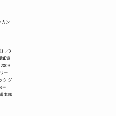
クカン
01 ／3
4 棚卸資
009
 リー
ック グ
R＝
別推進本部