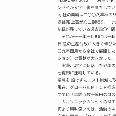
FEBRUARY 2012 54
ンセイがＶ字回復を果たしてい
同 社の業績は二〇〇八年秋の
連結売 上高が約二割減り、一
記録が残っている過去四〇年間
それが一一年三月期には一転、
日 産の生産台数が大きく伸び
〇九年四月から全社で展開した
ション）の貢献が大きかった。
実際、赤字に転落した翌年の一
七億円に圧縮している。
聖域を 設けずにコスト削減に
現在、グローバルＭＴＣＲ推進
すでに「年間百数十億円のコス
カルソニックカンセイのＭＴＣ
何より興味深いのは、活動の中