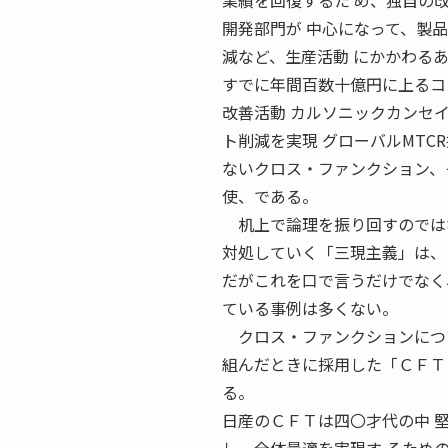
業績を回復するた め、独自の
開発部門が 中心になって、製
減など、生産活動 にかかわる
すでに年間百数十億円に上るコ
改善活動 カルソニックカンセ
ト削減を実現 グローバルMTCR推
ないクロス・ファンクション、
使、である。
机上で論理を振り回すのではなく
対処していく「三現主義」は、
だがこれを口で言うだけでなく
ている事例は多くない。
クロス・ファンクションについ
組んだときに採用した「ＣＦＴ
る。
日産のＣＦＴは四〇才代の中 