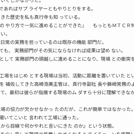
ていくしかなかった。
であればサプ ライヤーともやりとりをする。
てきた歴史を私も真行寺も知 っている。
の やり方で一気に進めることができた」 もっともＭＴＣＲ
ない。
、日常の実務を担っているのは既存の機能 部門だ。
ても、 実務部門がその気にならなければ成果は望め ない。
として 実務部門の頭越しに進めることになり、現場 との衝突
場をはじめ とする現場は当初、活動に距離を置いていた と
を 補佐してきた高崎浩美主管は、真行寺副社 長や藤崎常務の
って、最初は彼らが指摘する現場のム ダすら十分に理解できな
現場の協力が欠かせなかっ たのだが、これが簡単ではなかった
いてこいと 言われて工場に通った。
上から目線で何かやれと言いにきた のか』という状態。