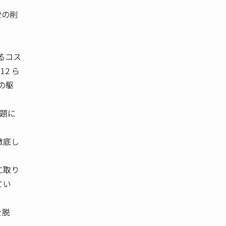
費の削
るコス
12 ら
の駆
課題に
徹底し
に取り
てい
を脱