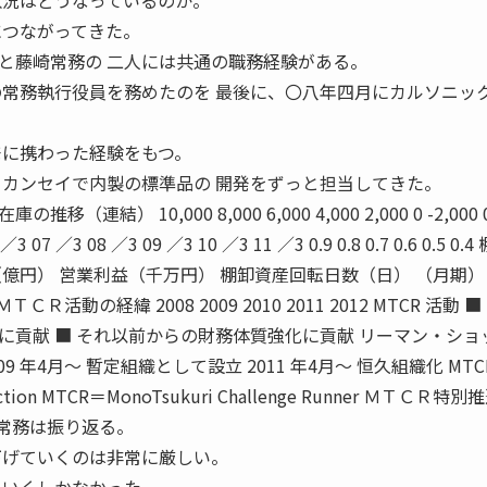
状況はどうなっているのか。
につながってきた。
藤崎常務の 二人には共通の職務経験がある。
の常務執行役員を務めたのを 最後に、〇八年四月にカルソニッ
発に携わった経験をもつ。
クカンセイで内製の標準品の 開発をずっと担当してきた。
結） 10,000 8,000 6,000 4,000 2,000 0 -2,000 
／3 07 ／3 08 ／3 09 ／3 10 ／3 11 ／3 0.9 0.8 0.7 0.6 0.5 0.
億円） 営業利益（千万円） 棚卸資産回転日数（日） （月期） 2
活動の経緯 2008 2009 2010 2011 2012 MTCR 活動 ■
貢献 ■ それ以前からの財務体質強化に貢献 リーマン・ショ
9 年4月〜 暫定組織として設立 2011 年4月〜 恒久組織化 MTC
eduction MTCR＝MonoTsukuri Challenge Runner ＭＴＣＲ特
藤崎常務は振り返る。
下げていくのは非常に厳しい。