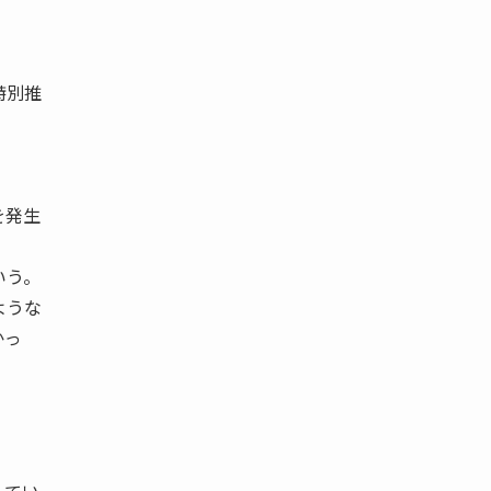
特別推
を発生
いう。
ような
かっ
。