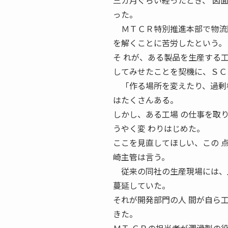
三カ月ぐらい経ったとき、 図
った。
ＭＴＣＲ特別推進本部で物流関
を解くことに苦労したという。
そ れが、ある製品を生産する
してみせたことを契機に、ＳＣ
「作る場所を変えたり、過剰梱
はたくさんある。
しかし、ある工場 の仕事を取
うやく変 わりはじめた。
ここを見直してほしい、この 
崎主管は言う。
従来の同社の生産現場には、上
蔓延していた。
それが開発部門の人 間が自ら
きた。