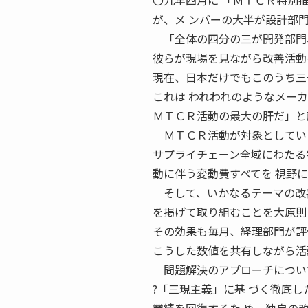
〇九年四月に 「ＭＴＣＲ特別
が、メ ンバーの大半が設計部
「全体の四分の三が開発部門、
彼らが現場を見ながら改善活動
現在、日本だけでもこのうち三
これは われわれのようなメー
ＭＴＣＲ活動の最大の肝だ」と
ＭＴＣＲ活動が対象としてい
サプライチェーン全域にわたる
動に伴う変動費すべてを 視野
そして、いかなるテーマの改善
を掲げて取り組むことを大原則
その効果も毎月、経理部門が評
こうした数値を共有しながら活
問題解決のアプローチについて
?「三現主義」に基 づく徹底