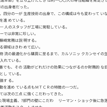
推進本部」を立ち上げたとき は約一〇〇人の専任組織を発足さ
門の出身者だった。
四分の一が 生産技術の出身で、この構成は今も変わって い
を進 めている。
一 人のスタッフが工場に常駐している。
カーでは非常に珍しい。
藤崎常務は説 明する。
る領域はきわ めて広い。
物 流の最適化から購買に至るまで、カルソニッ クカンセイの
に入れている。
でも、その 活動がどれだけの効果につながるのか財務的 な
とし ている。
価す る。
動を進め ている点もＭＴＣＲの特徴の一つだ。
は次の三点 に強くこだわってきた。
した現場主義、?部門の壁にこだわ リーマン・ショック後に急