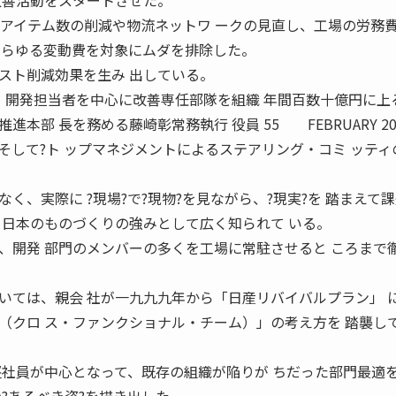
改善活動をスタートさせた。
品アイテム数の削減や物流ネットワ ークの見直し、工場の労務
あらゆる変動費を対象にムダを排除した。
スト削減効果を生み 出している。
イ 開発担当者を中心に改善専任部隊を組織 年間百数十億円に上
進本部 長を務める藤崎彰常務執行 役員 55 FEBRUARY 20
そして?ト ップマネジメントによるステアリング・コミ ッティ
、実際に ?現場?で?現物?を見ながら、?現実?を 踏まえて
 日本のものづくりの強みとして広く知られて いる。
、開発 部門のメンバーの多くを工場に常駐させると ころまで
ては、親会 社が一九九九年から「日産リバイバルプラン」 
（クロ ス・ファンクショナル・チーム）」の考え方を 踏襲し
堅社員が中心となって、既存の組織が陥りが ちだった部門最適