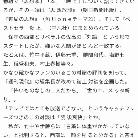
番組で「思想家」「本」「映 画」について語ってきてい
るが、その一端は『思 想放談』（朝日新聞出版）、
『難局の思想』（角 川ｏｎｅテーマ21）、そして『ベ
ストセラー炎 上』（平凡社）にまとめられている。
保守の西部とリベラルの佐高の「対論」と いう形で
スタートしたが、嫌いな人間がほと んど一致する。
たとえば、竹中平蔵、伊藤元重、 勝間和代、塩野七
生、稲盛和夫、村上春樹等々。
かなり確かなファンのいるこの対論の評判を 知って、
『週刊現代』の編集長が改めて誌上 対談を企画した。
「怖いものなしの二人だから」「世の中、メ ッタ斬
り」。
「テレビではとても放送できない」 というキャッチフレ
ーズつきのこの対談は「読 後爽快」とか。
私が、竹中や伊藤らは「言葉に体重がかか っていな
い」と批判すると、西部は「顔を見 ると分かる」と答え