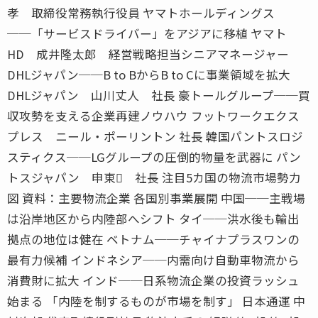
孝 取締役常務執行役員 ヤマトホールディングス
──「サービスドライバー」をアジアに移植 ヤマト
HD 成井隆太郎 経営戦略担当シニアマネージャー
DHLジャパン──B to BからB to Cに事業領域を拡大
DHLジャパン 山川丈人 社長 豪トールグループ──買
収攻勢を支える企業再建ノウハウ フットワークエクス
プレス ニール・ポーリントン 社長 韓国パントスロジ
スティクス──LGグループの圧倒的物量を武器に パン
トスジャパン 申東 社長 注目5カ国の物流市場勢力
図 資料：主要物流企業 各国別事業展開 中国──主戦場
は沿岸地区から内陸部へシフト タイ──洪水後も輸出
拠点の地位は健在 ベトナム──チャイナプラスワンの
最有力候補 インドネシア──内需向け自動車物流から
消費財に拡大 インド──日系物流企業の投資ラッシュ
始まる 「内陸を制するものが市場を制す」 日本通運 中