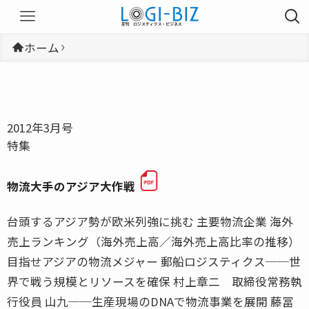
ホーム
2012年3月号
特集
物流大手のアジア大作戦
台頭するアジア勢が欧米列強に挑む 主要物流企業 海外
売上ランキング（海外売上高／海外売上高比率の推移）
目指せアジアの物流メジャー 郵船ロジスティクス──世
界で戦う規模とリソースを確保 村上章二 取締役常務執
行役員 山九──生産現場のDNAで物流事業を展開 藤冨