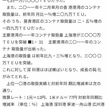
一七四一万六〇〇〇ＴＥＵだった。
また、二〇一一年十二月単月の香 港港湾のコンテナ
取扱量は、前年同 月比一％増二〇九万ＴＥＵ。
その うち、葵青港区のコンテナ取扱量は 二・五％増の
一四九万ＴＥＵだった。
主要港湾の一一年コンテナ取扱量 上海港が三〇〇〇万
ＴＥＵを突破 ■1・ 31 主要港湾の二〇一一年のコン
テナ 取扱量が出揃った。
上海港の取扱量 は前年比九・三％増となり、三〇〇 〇
万ＴＥＵを突破。
これに対して深 圳港はほぼ横ばいとなり、成長の鈍 化
がみてとれる。
上位一〇港の取扱実績と対前年同 期比増減率は次の
通り。
換算レート：1元＝12円、1米ドル＝ 77円 対前年同期比
増減率 （単位：％） 上海港 深圳港 寧波─舟山港 広州港