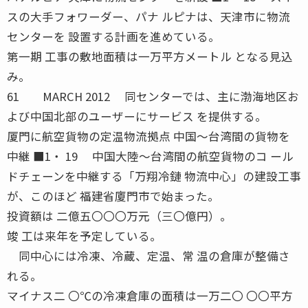
スの大手フォワーダー、パナ ルピナは、天津市に物流
センターを 設置する計画を進めている。
第一期 工事の敷地面積は一万平方メートル となる見込
み。
61 MARCH 2012 同センターでは、主に渤海地区お
よび中国北部のユーザーにサービス を提供する。
厦門に航空貨物の定温物流拠点 中国〜台湾間の貨物を
中継 ■1・ 19 中国大陸〜台湾間の航空貨物のコ ール
ドチェーンを中継する「万翔冷鏈 物流中心」の建設工事
が、このほど 福建省廈門市で始まった。
投資額は 二億五〇〇〇万元（三〇億円）。
竣 工は来年を予定している。
同中心には冷凍、冷蔵、定温、常 温の倉庫が整備さ
れる。
マイナス二 〇℃の冷凍倉庫の面積は一万二〇 〇〇平方