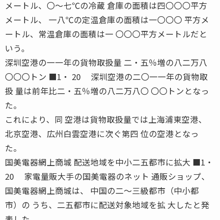
メートル、〇〜七℃の冷蔵 倉庫の面積は四〇〇〇平方
メートル、 一八℃の定温倉庫の面積は一〇〇〇 平方メ
ートル、常温倉庫の面積は一 〇〇〇平方メートルだと
いう。
深圳空港の一一年の貨物取扱量 二・五％増の八二万八
〇〇〇トン ■1・ 20 深圳空港の二〇一一年の貨物取
扱 量は前年比二・五％増の八二万八〇 〇〇トンとなっ
た。
これにより、同 空港は貨物取扱量では上海浦東空港、
北京空港、広州白雲空港に次ぐ第四 位の空港となっ
た。
国美電器網上商城 配送地域を中小二五都市に拡大 ■1・
20 家電量販大手の国美電器のネット 通販ショップ、
国美電器網上商城は、 中国の二〜三級都市（中小都
市）の うち、二五都市に配送対象地域を拡 大したと発
表した。