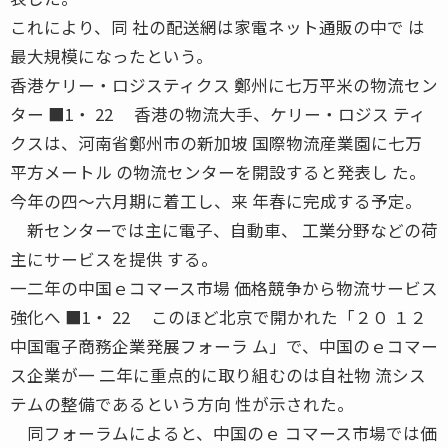
これにより、同 社の配送網は家電ネット通販の中で は
最大規模になったという。
香港ケリー・ロジスティクス 鄭州に七万平米の物流セン
ター ■1・ 22 香港の物流大手、ケリー・ロジス ティ
クスは、河南省鄭州市の新加坡 国際物流産業園に七万
平方メートル の物流センターを開設すると発表し た。
今年の四〜六月期に着工し、来 年春に完成する予定。
新センターでは主に電子、自動車、 工業分野などの荷
主にサービスを提供 する。
一二年の中国ｅコマース市場 価格競争から物流サービス
強化へ ■1・ 22 このほど北京で開かれた「２０ １２
中国電子商務企業発展フォーラ ム」で、中国のｅコマー
ス企業が一 二年に重点的に取り組むのは自社物 流シス
テムの整備であるという方向 性が示された。
同フォーラムによると、中国のｅ コマース市場では価