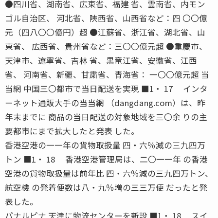
●四川省、湖南省、広東省、福建 省、雲南省、内モン
ゴル自治区、 河北省、陝西省、山西省など：四 〇〇億
元（四八〇〇億円）超 ●江蘇省、浙江省、湖北省、山
東省、 広西省、貴州省など：三〇〇億元超 ●重慶市、
天津市、遼寧省、吉林 省、黒竜江省、安徽省、江西
省、 河南省、新疆、甘粛省、青海省： 一〇〇億元超 当
当網 中国三〇都市で当日配送を実現 ■1・ 17 インタ
ーネット通販大手の当当網 （dangdang.com）は、昨
年末までに 商品の当日配送の対象地域を三〇余 りの主
要都市にまで拡大したと発表 した。
香港空港の一一年の貨物取扱量 四・六％減の三九四万
トン ■1・ 18 香港空港管理局は、二〇一一年 の香港
空港の貨物取扱量は前年比 四・六％減の三九四万トン、
航空機 の発着便数は八・九％増の三三万便 だったと発
表した。
パナルピナ 天津に物流センターを新設 ■1・ 18 スイ