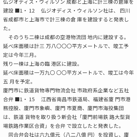
仏ジオディス・ウィルソン 成都と上海に計三棟の倉庫を
建設 ■1・ 12 仏ジオディス・ウィルソン社は、 四川
省成都市と上海市で計三棟の倉 庫を建設すると発表し
た。
そのうち二棟は成都の空港物流団 地内に建設する。
延べ床面積は計三 万八〇〇〇平方メートルで、竣工予
定は今年三月。
残り一棟は上海の臨 港区に建設。
延べ床面積は一万九〇 〇〇平方メートルで、竣工は今年
五 月を予定。
廈門市に鉄道貨物専門物流会社 市政府系企業など五社
合弁 ■1・ 15 江西省南昌市鉄道局、福建省廈 門市港
務控股、廈門市象嶼、廈門 市夏商、廈門市海投集団
は、鉄道 貨物を取り扱う新会社「廈門前場鉄 路大型貨
場鉄路作業区合資」を合弁 で設立したと発表した。
同合弁会社は六九億元（八二八億 円）を投資し、廈