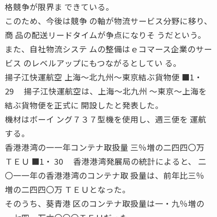
格競争が限界ま できている。
このため、今後は競争 の軸が物流サービス分野に移り、
商 品の配送リードタイムが争点になりそ うだという。
また、自社物流システ ムの整備はｅコマース企業のサー
ビス のレベルアップにもつながるとしてい る。
揚子江快運航空 上海〜北九州〜東京結ぶ貨物便 ■1・
29 揚子江快運航空は、上海〜北九州 〜東京〜上海を
結ぶ貨物便を正式に 開設したと発表した。
機材はボーイ ング７３７型機を使用し、週三便を 運航
する。
香港港湾の一一年コンテナ取扱量 三％増の二四四〇万
ＴＥＵ ■1・ 30 香港港湾発展局の統計によると、 二
〇一一年の香港港湾のコンテナ取 扱量は、前年比三％
増の二四四〇万 ＴＥＵとなった。
そのうち、葵青港 区のコンテナ取扱量は一・九％増の