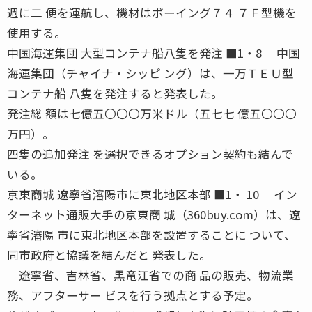
週に二 便を運航し、機材はボーイング７４ ７Ｆ型機を
使用する。
中国海運集団 大型コンテナ船八隻を発注 ■1・8 中国
海運集団（チャイナ・シッピ ング）は、一万ＴＥＵ型
コンテナ船 八隻を発注すると発表した。
発注総 額は七億五〇〇〇万米ドル（五七七 億五〇〇〇
万円）。
四隻の追加発注 を選択できるオプション契約も結んで
いる。
京東商城 遼寧省瀋陽市に東北地区本部 ■1・ 10 イン
ターネット通販大手の京東商 城（360buy.com）は、遼
寧省瀋陽 市に東北地区本部を設置することに ついて、
同市政府と協議を結んだと 発表した。
遼寧省、吉林省、黒竜江省での商 品の販売、物流業
務、アフターサー ビスを行う拠点とする予定。