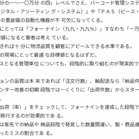
の一〜一〇万分 の四」レベルでさえ、バーコード管理シス
デジタル・アソーティン グ・システム）』や『ＰＡＳ（ピース
どの重装備の自動化機器が不 可欠になってくる。
とっては「フォー ナイン（九九・九九％）」すなわち「一
標値になると筆者は考え ている。
きれば十 分に物流品質を顧客にアピールできる水準である。
の現場にとって最適 な目標値となるはずだ。
となる管理単位 についても、段階的に取り組むのが現実的で
ョンの品質は本 来であれば「注文行数」、輸配送なら「納品
ンター改善の初期 段階では一くくりに「出荷件数」からスタ
。
荷（率）」をチェ ックして、フォーナインを達成した段階
と移行するのが効果的であ る。
客先での納品や 検品段階で発覚した数量間違い、製・商品
ったミスの割合であ る。