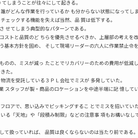
 20 てしまうことが往々にして起きる。
、誰がどんな作業を行っているか も分からない状態になってし
をチェックする機能を失えば当然、品 質は低下する。
さ せてしまう典型的なパターンである。
ストと品質のど ちらを優先させるべきか、上層部の考えを
う基本方針を固め、 そして現場リーダーの六人に作業禁止令
ものの、ミスが減っ たことでリカバリーのための費用が低減
できた。
物流を受託している３ＰＬ会社でミスが 多発していた。
業 スタッフが製・商品のロケーションを中途半端に記 憶して
いフロアで、思い込みでピッキングするこ とでミスを招いてい
ている「天地」や「段積み制限」などの注意事 項もお構いなし
て扱っていれば、 品質は良くならないのは当たり前である