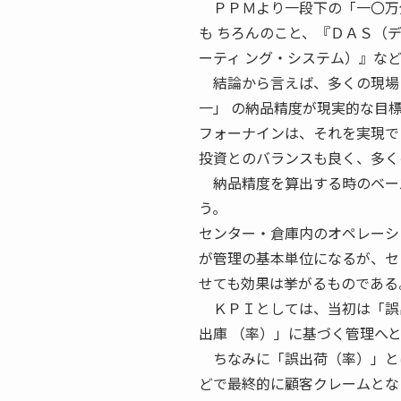
ＰＰＭより一段下の「一〇万分
も ちろんのこと、『ＤＡＳ（
ーティ ング・システム）』な
結論から言えば、多くの現場に
一」 の納品精度が現実的な目
フォーナインは、それを実現で
投資とのバランスも良く、多く
納品精度を算出する時のベース
う。
センター・倉庫内のオペレーシ
が管理の基本単位になるが、セ
せても効果は挙がるものである
ＫＰＩとしては、当初は「誤出
出庫 （率）」に基づく管理へ
ちなみに「誤出荷（率）」とは
どで最終的に顧客クレームとな