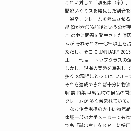
これに対して「誤出庫（率）」
間違いやミスを発見した割合を
通常、クレームを発生させる原
品 質が六〇％前後というのが
こ の中に問題を発生させた原
ムが それぞれの一〇％以上を
ただし、そこに JANUARY 
正一 代表 トップクラスの企業
しかし、現場の実態を無視し 
多く の現場にとっては“フォーナ
それを達成できれば十分に物流
解 説 特集 は納品時の検品の
クレームが 多く含まれている
なお企業規模の大小は物流品
東証一部の大手メーカーでも物
でも「誤出庫」をＫＰＩに採用