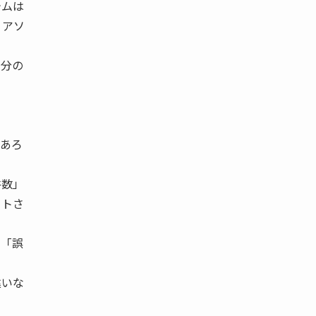
テムは
・アソ
万分の
あろ
件数」
ートさ
で「誤
違いな