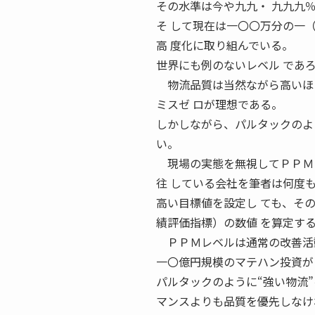
その水準は今や九九・ 九九九
そ して現在は一〇〇万分の一（ＰＰ
高 度化に取り組んでいる。
世界にも例のないレベル であ
物流品質は当然ながら高いほ
ミスゼ ロが理想である。
しかしながら、パルタックのよ
い。
現場の実態を無視してＰＰＭレ
往 している会社を筆者は何度
高い目標値を設定し ても、そ
績評価指標）の数値 を算定す
ＰＰＭレベルは通常の改善活
一〇億円規模のマテハン投資が
パルタックのように“強い物流
マンスよりも品質を優先しなけ