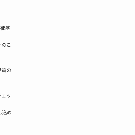
評価基
そのこ
品質の
。
チェッ
し込め