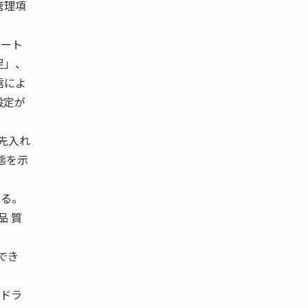
管理項
カート
足」、
信によ
設定が
先入れ
態を示
なる。
品 質
でき
たドラ