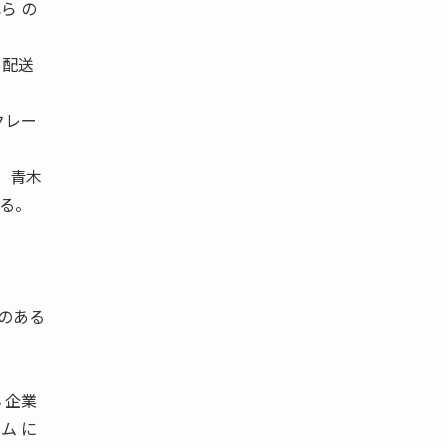
ら の
・配送
クレー
ー 青木
いる。
任のある
 企業
ム に