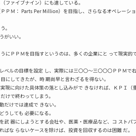
％（ファイブナイン）にも達している。
Ｍ： Parts Per Million）を目指し、さらなるオペレーシ
ろう。
うがいい。
 うにＰＰＭを目指すというのは、多くの企業にと って現実的
ベルの目標を設定 し、実際には三〇〇〜三〇〇〇ＰＰＭで
も目にしてきたが、時 期尚早と言わざるを得ない。
の実現に向けた具体策の落とし込みがで きなければ、ＫＰＩ（
るだけで終わってしまう。
動だけでは達成で きない。
どうしても 必要になる。
”を武 器にしようとする会社や、医薬・医療品など、コ ストパ
ればな らないケースを除けば、投資を回収するのは困難 だ。