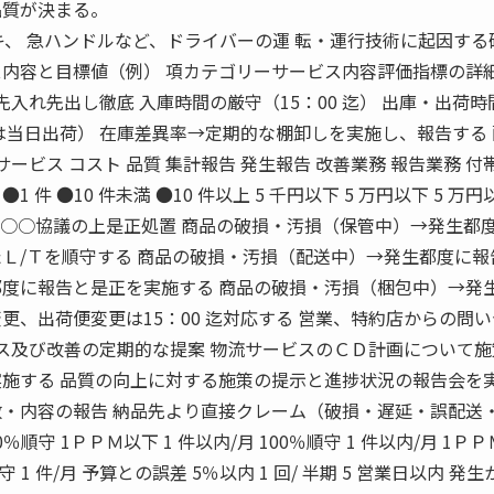
品質が決まる。
、 急ハンドルなど、ドライバーの運 転・運行技術に起因する
サービス内容と目標値（例） 項カテゴリーサービス内容評価指標の詳
現品の先入れ先出し徹底 入庫時間の厳守（15：00 迄） 出庫・出荷
ては当日出荷） 在庫差異率→定期的な棚卸しを実施し、報告する
サービス コスト 品質 集計報告 発生報告 改善業務 報告業務 付
件 ●10 件未満 ●10 件以上 5 千円以下 5 万円以下 5 万円
済+○○協議の上是正処置 商品の破損・汚損（保管中）→発生都
たＬ/Ｔを順守する 商品の破損・汚損（配送中）→発生都度に報
都度に報告と是正を実施する 商品の破損・汚損（梱包中）→発
更、出荷便変更は15：00 迄対応する 営業、特約店からの問
ービス及び改善の定期的な提案 物流サービスのＣＤ計画について
実施する 品質の向上に対する施策の提示と進捗状況の報告会を
数・内容の報告 納品先より直接クレーム（破損・遅延・誤配送
100％順守 1ＰＰＭ以下 1 件以内/月 100％順守 1 件以内/月 1Ｐ
順守 1 件/月 予算との誤差 5％以内 1 回/ 半期 5 営業日以内 発生