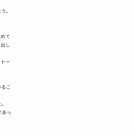
まう。
改めて
を出し
しトー
いるこ
た。
であっ
。