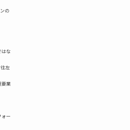
ョンの
ではな
右往左
重要業
フォー