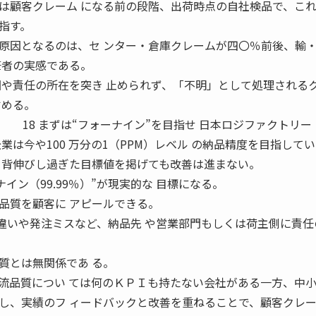
は顧客クレーム になる前の段階、出荷時点の自社検品で、これ
指す。
因となるのは、セ ンター・倉庫クレームが四〇％前後、輸
筆者の実感である。
因や責任の所在を突き 止められず、「不明」として処理される
占める。
2013 18 まずは“フォーナイン”を目指せ 日本ロジファクトリ
は今や100 万分の1（PPM）レベル の納品精度を目指して
て背伸びし過ぎた目標値を掲げても改善は進まない。
イン（99.99％）”が現実的な 目標になる。
品質を顧客に アピールできる。
間違いや発注ミスなど、納品先 や営業部門もしくは荷主側に責
。
質とは無関係であ る。
流品質につい ては何のＫＰＩも持たない会社がある一方、中小
し、実績のフ ィードバックと改善を重ねることで、顧客クレー