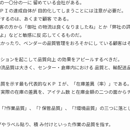
の一〇分の一に 留めている会社がある。
Ｉの達成自体が 目的化してしまうことには注意が必要だ。
断するのは、あくまで顧客 である。
の方から「御社 の物流は良くなりましたね」とか「弊社の
よ」などと敏感に反 応してくるものだ。
低かったり、ベンダーの品質管理をおろそかにし ている顧客は
クションを起こして品質向上 の効果をアピールするべきだ。
流品質は大きく、センター・倉庫内における 品質と、輸配送
品質を示す最も代表的なＫＰ Ｉが、「在庫差異（率）」である
と実際の在庫の差異を、アイテム数 と在庫金額の二つの面から
?作業品質」、「? 保管品質」、「?環境品質」の三つに落と
グやラベル貼り、積 み付けといった作業の品質を指す。