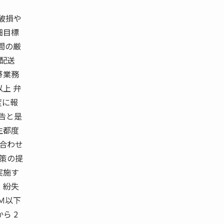
破損や
細目標
時間の厳
 配送
帯業務
以上 弁
度に報
告と是
生都度
い合わせ
施策の提
実施す
・紛失
ＰＭ以下
から 2