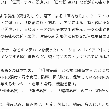
違い」「伝票・ラベル間違い」「日付間 違い」などがその主な
る製品の突き刺し や、落下による「庫内破損」、ケース・
ット間違い」、「格納遅れ・ 忘れ」、欠品による「製・商品不
付け間違い」、ＥＯＳデータの未 受信や出荷指示データの未送
その会社の業種・業態、現場の運 営形態に合わせた管理項目の
テナーなどのマテハ ンを使ったロケーション、レイア ウト、
ッキングする箱）管理な ど、製・商品のストックされてい る状
影響を及ぼすため、 「?作業品質」と密接に関係する ことに
 内の温度・湿度管理、防塵、照 明など、保管している在庫の
を与えるセンター・倉庫の設備、 機能を指す。
 作業品質」、「?運行品質」、「? 環境品質」の三つに細分化
は、積み込み、積み付け、固 定、荷卸し、納品、搬入といっ 