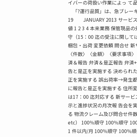
イバーの荷扱い作業によっ て
「?運行品質」は、急ブレーキ
19 JANUARY 2013 
値 1 2 3 4 本来業務 保管
守（15：00 迄の受注に関し
梱包・出荷 変更依頼 問合せ 新
〈件数〉〈金額〉〈要求事項〉 ●1 
済＆報告 弁済＆是正報告 弁
告と是正を実施する 決められ
正を実施する 誤出荷率→発生
に報告と是正を実施する 住所変
は17：00 迄対応する 新サ
示と進捗状況の月次報 告会を
る 物流クレーム及び問合せ件
etc） 100％順守 100％順守 
1 件以内/月 100％順守 100％