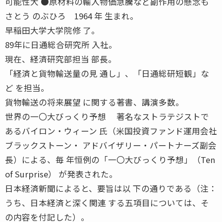
可能性大 ●原材料の輸入物価急騰など副作用の懸念も
さとう のぶひろ 1964 年 生まれ。
早稲田大学大学院修 了。
89年に日通総合研究所 入社。
現在、経済研究部担当 部長。
「経済と貨物輸送量の見 通し」、「日通総研短観」な
ど を担当。
貨物輸送の将来展望 に関する著書、講演多数。
世界の一〇大びっくり予想 著名なストラテジストで
あるバイロン・ウィーン 氏（米国投資ファンド運用会社
ブラックストーン・ アドバイザリー・パートナーズ副会
長）による、毎 年恒例の「一〇大びっくり予想」（Ten
of Surprise） が発表された。
日本経済新聞によると、要旨は以 下の通りである（注：
うち、日本経済と深く関連 する五項目については、そ
の内容を付記した）。