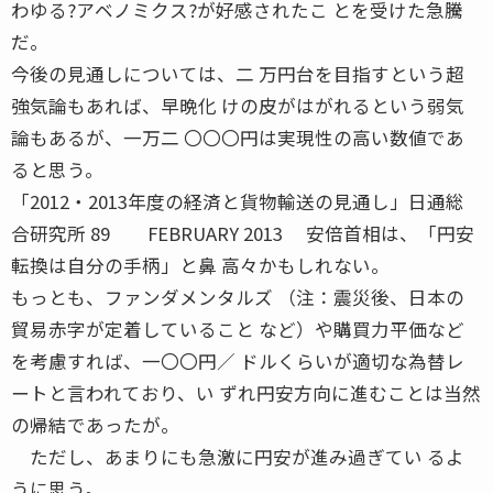
わゆる?アベノミクス?が好感されたこ とを受けた急騰
だ。
今後の見通しについては、二 万円台を目指すという超
強気論もあれば、早晩化 けの皮がはがれるという弱気
論もあるが、一万二 〇〇〇円は実現性の高い数値であ
ると思う。
「2012・2013年度の経済と貨物輸送の見通し」日通総
合研究所 89 FEBRUARY 2013 安倍首相は、「円安
転換は自分の手柄」と鼻 高々かもしれない。
もっとも、ファンダメンタルズ （注：震災後、日本の
貿易赤字が定着していること など）や購買力平価など
を考慮すれば、一〇〇円／ ドルくらいが適切な為替レ
ートと言われており、い ずれ円安方向に進むことは当然
の帰結であったが。
ただし、あまりにも急激に円安が進み過ぎてい るよ
うに思う。