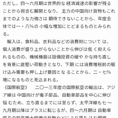
ただし、四〜六月期は世界的な 経済減速の影響が残る
ことから弱含む展開となり、 主力の中国向け貨物もこれ
までのような力強さは 期待できないことから、年度全
体では一・八％の 小幅な増加にとどまるものとみられ
る。
輸入は、食料品、衣料品などの消費財について は、
個人消費が盛り上がらないことから伸びは低 く抑えら
れるものの、機械機器は設備投資の緩や かな持ち直し
を背景に底堅い荷動きとなり、下期 には消費増税前の駆
け込み需要も押し上げ要因とな ることから、二・七％
増になるものと見込まれる。
《国際航空》 二〇一三年度の国際航空の輸出は、アジ
ア線は 中国向けが電子部品、自動車部品を中心に伸び
悩 むため、立ち直るまでには至らず、太平洋線も七 〜
九月期以降はプラスに転じるが、四〜六月期は 自動車
部品の前年度大幅増の反動などにより落ち 込む模様