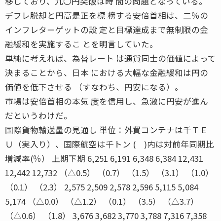
移しており、九〇円突破は時 間の問題となっている。
デフレ脱却と円高是正を標 榜する安倍首相は、二％の
インフレターゲットの設 定と目標達成まで無制限の金
融緩和を実施するこ とを明言していた。
単純に考えれば、為替レート は通貨同士の価値によって
決まることから、日本 における大幅な金融緩和は円の
価値を低下させる （すなわち、円安になる）。
市場は安倍首相の本気 度を信用し、急激に円安が進ん
だというわけだ。
国際貨物輸送量の見通し 単位：外貿コンテナは千ＴＥ
Ｕ（実入り）、国際航空は千トン ( )内は対前年同期比
増減率(％） 上期下期 6,251 6,191 6,348 6,384 12,431
12,442 12,732 （△0.5） （0.7） （1.5） （3.1） （1.0）
（0.1） （2.3） 2,575 2,509 2,578 2,596 5,115 5,084
5,174 （△0.0） （△1.2） （0.1） （3.5） （△3.7）
（△0.6） （1.8） 3,676 3,682 3,770 3,788 7,316 7,358