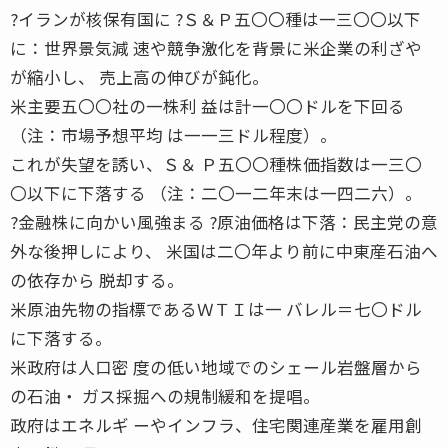
?イランが核保有国に ?Ｓ＆Ｐ五〇〇種は一三〇〇以下
に：世界景気減 速や競争激化を背景に米企業の利ざや
が縮小し、 売上高の伸びが鈍化。
米主要五〇〇社の一株利 益は計一〇〇ドルを下回る
（注：市場予想平均 は一一三ドル程度）。
これが失望を誘い、Ｓ＆ Ｐ五〇〇種株価指数は一三〇
〇以下に下落する （注：二〇一二年末は一四二六）。
?金融株に向かい風強まる ?原油価格は下落：民主党の意
外な後押しにより、 米国は二〇年より前に中東産石油へ
の依存から 脱却する。
米原油先物の指標であるＷＴＩは一 バレル＝七〇ドル
に下落する。
米政府は人口密 度の低い地域でのシェール岩盤層から
の石油・ ガス採掘への規制緩和を提唱。
政府はエネルギ ーやインフラ、住宅関連産業を雇用創