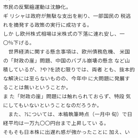
市民の反緊縮運動は沈静化。
ギ リシャは政府が無駄な支出を削り、一部国民の 税逃
れを摘発する政策の実行に成功する。
しか し欧州株式相場は米株式の下落に連れ安し、一
〇％下げる。
世界経済に関する懸念事項は、欧州債務危機、 米国
の「財政の崖」問題、中国のバブル崩壊の懸念 など山
積しているが、?や?を読む限りでは、両者 とも、抜本的
な解決には至らないものの、今年中 に大問題に発展す
ることは無いということか。
ま た「財政の崖」問題には触れられておらず、特段 気
にしてもいないということなのだろうか。
また、?については、本稿執筆時点（一月中 旬）で日
経平均は一万九〇〇円台まで上昇してい る。
そもそも日本株に出遅れ感が強かったことに 加え、い