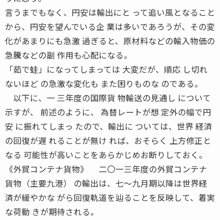
言うまでもなく、円安は輸出にと って追い風となること
から、円安を望んでいる企 業は多いであろうが、その変
化があまりにも急激 過ぎると、原材料などの輸入物価の
急騰などの副 作用も心配になる。
「茹で蛙」になってしまっては 大変だが、順応 し切れ
ないほど の急激な変化も また困りものな のである。
以下に、一 三年度の国際貨 物輸送の見通し について
示すが、 前述のように、 為替レートが想 定外の幅で円
安 に振れてしまっ たので、輸出に ついては、世界 経済
の回復が遅 れることが無け れば、おそらく 上方修正と
なる 可能性が高いことをあらかじめお断りしておく。
《外貿コンテナ貨物》 二〇一三年度の外貿コンテナ
貨物（主要九港） の輸出は、七〜九月期以降は世界経
済が緩やかな がら回復軌道を辿ることを反映して、着実
な荷動 きが期待される。