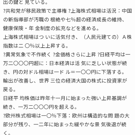
出の鍵と 見ている。
?共和党が移民政策で主導権 ?上海株式相場は活況：中国
の新指導部が汚職の 根絶や七％超の経済成長の維持、
健康保険・年 金制度の拡充などを進める。
上海株式相場はつ いに活気付き、（人民元建ての）Ａ株
指数は二 〇％以上上昇する。
?異常気象で不作続く ?金価格さらに上昇 ?日経平均は一
万二〇〇〇円超に：日本経済は活 気に乏しい状態が続
き、円の対ドル相場は一ド ル＝一〇〇円に下落する。
輸出が改善し、世界 三位の経済大国の株式に投資家が
戻る。
日経平 均株価は昨年十一月に始まった強い上昇基調が
続き、一万二〇〇〇円を超える。
?欧州株式相場は一〇％下落：欧州は構造的な問 題の大
部分が残り、一二年に始まった緩やかな景 気後退が続
く。