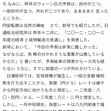
ち なみに、昨年のウィーン氏の予想は、的中が三つ、
一部的中が五つ、外れが二つであり、まあまあと 言った
ところか。
円安転換は当然の帰結 さて、前号でも紹介したが、日
通総合研究所は 昨年十二月に、「二〇一二・二〇一三
年度の経済 と貨物輸送の見通し」を発表した。
前号において、 「今回の予測は非常に難しかった。
なぜならば、見 解の分かれそうな事案が山積している
からだ」と 書いたが、予測結果の発表から一カ月も経
たない うちに、すでに前提の一つが外れかけている。
日通総研では、安倍政権が誕生し、一段の金融 緩和
策を打ち出すことから、為替（円ドル）レー トは緩や
かな円安方向に向かうものと想定し、一 二年度：八
〇・四円／ドル、一三年度：八三・二 円と想定した。
しかし、一月中旬現在、為替レー トは八九円前後で推