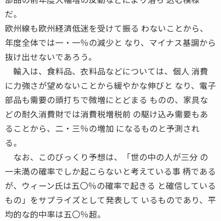
だ。
欧州線も欧州経済低迷を受けて振る わないことから、
年度全体では一・一％の減少と なり、マイナス基調から
抜け出せないであろう。
輸入は、食料品、衣料品などについては、個人 消費
に力強さが望めないことから緩やかな伸びと なり、電子
部品も需要の頭打ちで微増にとどまる ものの、家具な
どの耐久消費財では消費税増税前 の駆け込み需要もあ
ることから、二・三％の増加 になるものと予測され
る。
なお、このびっくり予想は、「世の中の人が三分 の
一未満の確率でしか起こらないと考えている事 柄である
が、ウィーン氏は五〇％の確率で起きる と確信している
もの」をサプライズとして発表して いるものであり、平
均的な的中率は五〇％超。