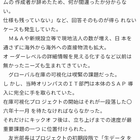
ムの 作成者が辞めたため、何が間違ったか分からな
い。
仕様も残っていない」など、回答そのものが得ら れない
ケースも発生していた。
Ｍ＆Ａや新規設立等で現地法人の数が増え、日 本を
通さずに海外から海外への直接物流も拡大。
オ ーダーレベルの詳細情報を見える化するなど以前は
無かったニーズも生まれてきていた。
グローバル在庫の可視化は喫緊の課題だった。
し かし、当時オリンパスのＩＴ部門は本体のＳＡＰ 導
入に完全に手を取られていた。
在庫可視化プロ ジェクトの開始はそれが一段落した〇
六年十一月 を待たなければならなかった。
それだけにキックオ フ後は、立ち上げまでの速度が最
重要課題の一つ に位置付けられた。
友光部長はプロジェクトの初期段階で「生データ を