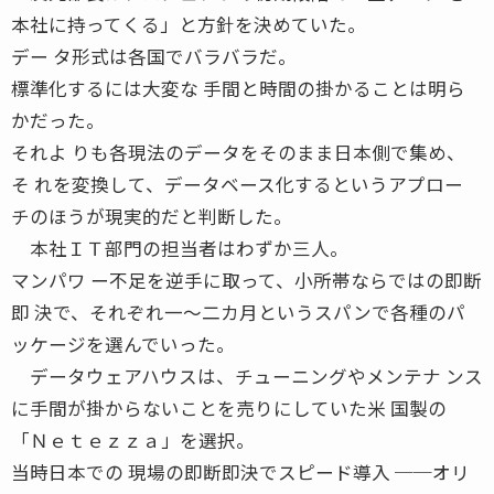
本社に持ってくる」と方針を決めていた。
デー タ形式は各国でバラバラだ。
標準化するには大変な 手間と時間の掛かることは明ら
かだった。
それよ りも各現法のデータをそのまま日本側で集め、
そ れを変換して、データベース化するというアプロー
チのほうが現実的だと判断した。
本社ＩＴ部門の担当者はわずか三人。
マンパワ ー不足を逆手に取って、小所帯ならではの即断
即 決で、それぞれ一〜二カ月というスパンで各種のパ
ッケージを選んでいった。
データウェアハウスは、チューニングやメンテナ ンス
に手間が掛からないことを売りにしていた米 国製の
「Ｎｅｔｅｚｚａ」を選択。
当時日本での 現場の即断即決でスピード導入 ──オリ