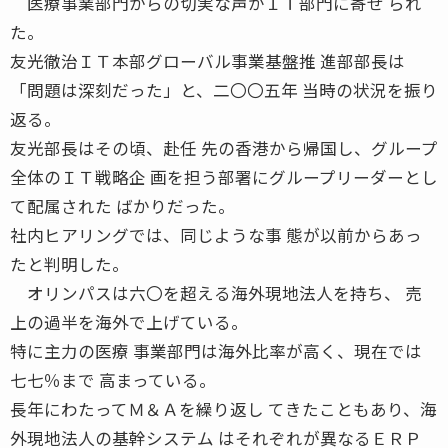
医療事業部門からの切実な声がＩＴ部門に寄せ られ
た。
友光徹治ＩＴ本部グローバル事業基盤推 進部部長は
「問題は深刻だった」と、二〇〇五年 当時の状況を振り
返る。
友光部長はその頃、赴任 先の香港から帰国し、グループ
全体のＩＴ戦略企 画を担う部署にグループリーダーとし
て配属された ばかりだった。
社内ヒアリングでは、同じような事 態が以前からあっ
たと判明した。
オリンパスは六〇を超える海外現地法人を持ち、 売
上の過半を海外で上げている。
特に主力の医療 事業部門は海外比率が高く、現在では
七七％まで 高まっている。
長年にわたってＭ＆Ａを繰り返し てきたこともあり、海
外現地法人の基幹システム はそれぞれが異なるＥＲＰ