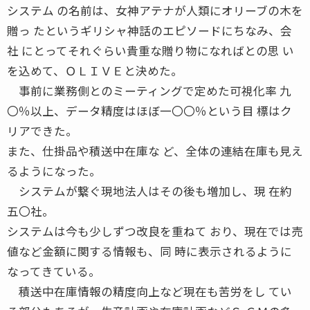
システム の名前は、女神アテナが人類にオリーブの木を
贈っ たというギリシャ神話のエピソードにちなみ、会
社 にとってそれぐらい貴重な贈り物になればとの思 い
を込めて、ＯＬＩＶＥと決めた。
事前に業務側とのミーティングで定めた可視化率 九
〇％以上、データ精度はほぼ一〇〇％という目 標はク
リアできた。
また、仕掛品や積送中在庫な ど、全体の連結在庫も見え
るようになった。
システムが繋ぐ現地法人はその後も増加し、現 在約
五〇社。
システムは今も少しずつ改良を重ねて おり、現在では売
値など金額に関する情報も、同 時に表示されるように
なってきている。
積送中在庫情報の精度向上など現在も苦労をし てい