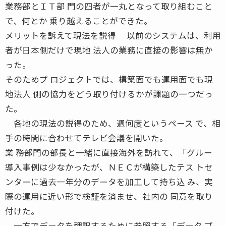
業務部とＩＴ部 門の四者が一丸となって取り組むこと
で、何とか 乗り越えることができた。
メリットを訴えて現法を説得 以前のシステムは、利用
者が日本側だけで現地 法人の業務に直接の影響は無か
った。
そのためプ ロジェクトでは、構築面でも運用面でも現
地法人 側の協力をどう取り付けるかが課題の一つだっ
た。
各地の現法の説得のため、週何度というペース で、相
手の時間に合わせてテレビ会議を開いた。
業 務部門の部長と一緒に直接海外を訪れて、「グルー
導入事例は少なかったが、ＮＥＣが構築したテス トセ
ンターに過去一年分のデータを加工して持ち込 み、実
際の運用に近い形で検証を済ませ、社内の 同意を取り
付けた。
一方でデータを翻訳するために参照する「データ プ