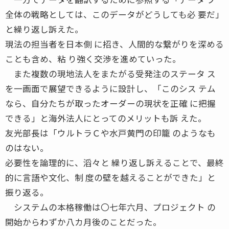
全体の戦略としては、このデータがどうしても必 要だ」
と繰り返し訴えた。
現法の担当者を日本側 に招き、人間的な繋がりを深める
ことも含め、粘 り強く交渉を進めていった。
また複数の現地法人をまたがる受発注のステータ ス
を一画面で展望できるように設計し、「このシス テム
なら、自分たちが取ったオーダーの現状を正確 に把握
できる」と海外法人にとってのメリットも訴 えた。
友光部長は「ウルトラＣや水戸黄門の印籠 のようなも
のはない。
必要性を論理的に、滔々と 繰り返し訴えることで、最終
的に言語や文化、制 度の壁を越えることができた」と
振り返る。
システムの本格稼働は〇七年六月、プロジェクト の
開始からわずか八カ月後のことだった。