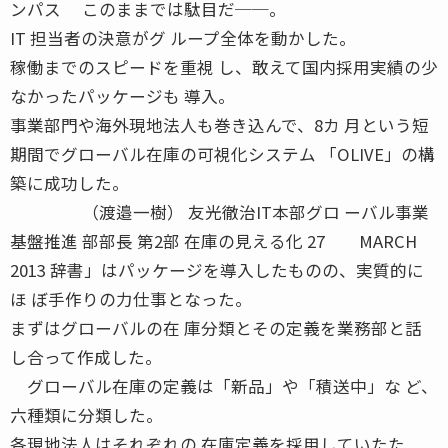
ンパス このままでは駄目だ──。
IT 担当者の決意がグ ループ全体を動かした。
稼働までのスピードを重視 し、敢えて国内採用実績の少
なかったパッケージも 導入。
事業部門や海外現地法人も巻き込んで、8カ 月という短
期間でグローバル在庫の可視化システム 「OLIVE」の構
築に成功した。
（渡邉一樹） 友光徹治IT本部グロ ーバル事業
基盤推進 部部長 第2部 在庫の見える化 27 MARCH
2013 辞書」はパッケージを導入したものの、実質的に
ほ ぼ手作りの力仕事となった。
まずはグローバルの在 庫分類とその定義を業務部と話
し合って作成した。
グローバル在庫の定義は「新品」や「積送中」な ど、
六種類に分類した。
各現地法人はそれぞれの 在庫定義を採用していたた