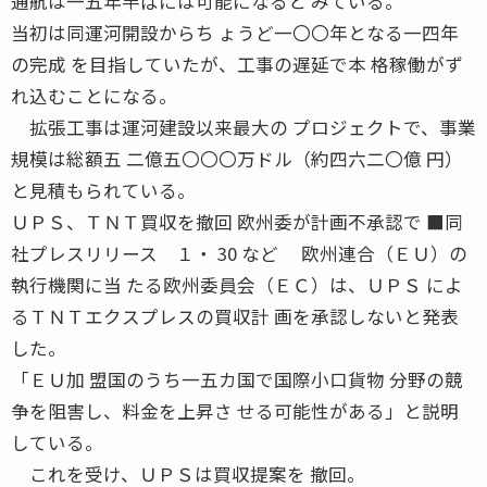
通航は一五年半ばには可能になると みている。
当初は同運河開設からち ょうど一〇〇年となる一四年
の完成 を目指していたが、工事の遅延で本 格稼働がず
れ込むことになる。
拡張工事は運河建設以来最大の プロジェクトで、事業
規模は総額五 二億五〇〇〇万ドル（約四六二〇億 円）
と見積もられている。
ＵＰＳ、ＴＮＴ買収を撤回 欧州委が計画不承認で ■同
社プレスリリース １・ 30 など 欧州連合（ＥＵ）の
執行機関に当 たる欧州委員会（ＥＣ）は、ＵＰＳ によ
るＴＮＴエクスプレスの買収計 画を承認しないと発表
した。
「ＥＵ加 盟国のうち一五カ国で国際小口貨物 分野の競
争を阻害し、料金を上昇さ せる可能性がある」と説明
している。
これを受け、ＵＰＳは買収提案を 撤回。