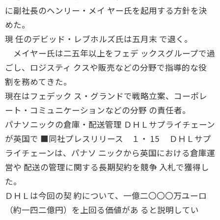
に副社長のヘンリー・メイ ヤー氏を起用する方針を決
めた。
現 任のデビッド・レブホルズ氏は五月末 で退く。
メイヤー氏は二五年以上をフェデ ックスグループで過
ごし、ロジスティ クスや販売などの分野で指導的な役
割を務めてきた。
現在はフェデック ス・グランドで戦略立案、コーポレ
ート・コミュニケーションなどの分野 の責任者。
パナソニックの倉庫・配送管理 ＤＨＬサプライチェーン
が英国で ■同社プレスリリース １・ 15 ＤＨＬサプ
ライチェーンは、パナソ ニックから英国における倉庫運
営や 配送の管理に関する長期契約を競争 入札で獲得し
た。
ＤＨＬは今回の契 約について、一億二〇〇〇万ユーロ
（約一四二億円）を上回る価値があ ると説明してい