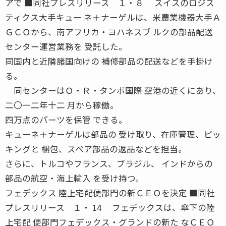
アで ■同社プレスリリース １・８ スイスのロジス
ティクス大手キュー ネ＋ナーゲルは、米農業機器大手Ａ
ＧＣＯから、南アフリカ・ヨハネスブ ルクの部品配送
センター運営業務を 受託した。
同国内と近隣諸国向けの 補修部品の配送などを手掛け
る。
同センターはＯ・Ｒ・タンボ国際 空港の近くにあり、
二〇一二年十二 月から稼働。
四万点のパーツを保管 できる。
キューネ＋ナーゲルは部品の 受け取り、在庫管理、ピッ
キングと 梱包、スペア部品の返品などを担当。
さらに、トルコやフランス、ブラジル、 インドからの
部品の航空・海上輸入 を受け持つ。
フェデックス 陸上宅配便部門の新ＣＥＯを決定 ■同社
プレスリリース １・ 14 フェデックスは、傘下の陸
上宅配 便部門フェデックス・グランドの新た なＣＥＯ