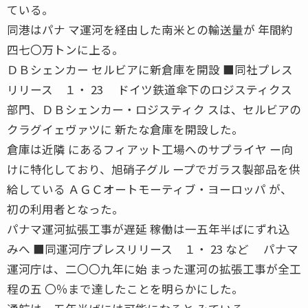
ている。
同港はパナ マ運河を経由した南米との輸送量が 年間約
四七〇万トンに上る。
ＤＢシェンカー セルビアに新倉庫を開設 ■同社プレス
リリース １・ 23 ドイツ鉄道傘下のロジスティクス
部門、ＤＢシェンカー・ロジスティク スは、セルビアの
クラグイェヴァツに 新たな倉庫を開設した。
倉庫は近隣 にあるフィアット工場へのサプライヤ ー向
けに特化しており、旭硝子グル ープでガラス製部品を供
給している ＡＧＣオートモーティブ・ヨーロッパ が、
初の利用者となった。
パナマ運河拡張工事が遅延 稼働は一五年半ばにずれ込
みへ ■同運河庁プレスリリース １・ 23 など パナマ
運河庁は、二〇〇九年に始 まった運河の拡張工事が全工
程の五 〇％まで達したことを明らかにした。