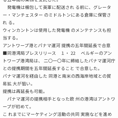
発電機は梱包して英軍に配送され る前に、グレータ
ー・マンチェスター のミドルトンにある倉庫に保管さ
れ る。
ウィンカントンは使用した発電機 のメンテナンスも担
当する。
アントワープ港とパナマ運河 提携の五年間延長で合意
■同港湾局プレスリリース １・ 22 ベルギーのアン
トワープ港湾局は、 二〇一〇年に締結したパナマ運河庁
との提携期間を五年間延長すること で合意した。
パナマ運河を経由した 同港と南米の西海岸地域との貿
易拡 大が狙い。
提携は再延長も可能。
パナマ運河の提携相手となった欧 州の港湾はアントワ
ープが初めて。
こ れまでにマーケティング活動の共同 実施などを進め