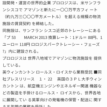
設開発・運営の世界的企業 プロロジスは、米サンフラ
ンシスコで アマゾンと新たに一〇〇万平方フィ ート
（約九万三〇〇〇平方メートル） を超える規模の物流
施設の賃貸契約 を締結した。
同施設は、サンフラン シスコ近郊のトレーシーにある
「プ 53 MARCH 2013 換算レート：1ドル＝ 88円、1
ユーロ＝ 118円 ロロジスパークトレーシー・フェーズ
?」内に建設される。
プロロジスは 世界八地域でアマゾンに物流施設を 提供
している。
英ウィンカントン ロールス・ロイスから業務受託 ■同
社プレスリリース １・ 22 英国の３ＰＬ大手ウィン
カントン は、航空機エンジンやエネルギー関連 機器な
どの製造を手掛けるロールス・ ロイスから、世界各地
に展開してい る英軍向けの発電機の保管・配送に 関す
る五年間の業務を受託した。