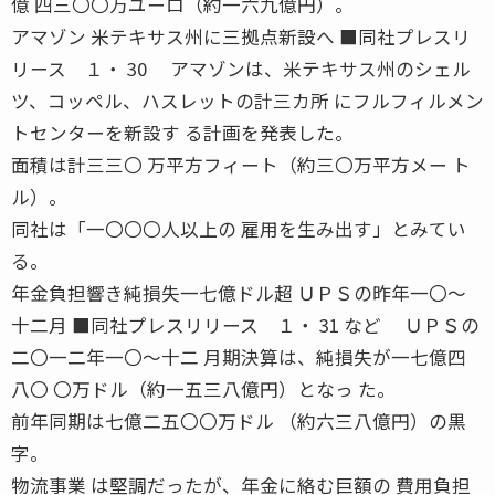
億 四三〇〇万ユーロ（約一六九億円）。
アマゾン 米テキサス州に三拠点新設へ ■同社プレスリ
リース １・ 30 アマゾンは、米テキサス州のシェル
ツ、コッペル、ハスレットの計三カ所 にフルフィルメン
トセンターを新設す る計画を発表した。
面積は計三三〇 万平方フィート（約三〇万平方メー ト
ル）。
同社は「一〇〇〇人以上の 雇用を生み出す」とみてい
る。
年金負担響き純損失一七億ドル超 ＵＰＳの昨年一〇〜
十二月 ■同社プレスリリース １・ 31 など ＵＰＳの
二〇一二年一〇〜十二 月期決算は、純損失が一七億四
八〇 〇万ドル（約一五三八億円）となっ た。
前年同期は七億二五〇〇万ドル （約六三八億円）の黒
字。
物流事業 は堅調だったが、年金に絡む巨額の 費用負担