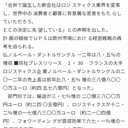
「合併で誕生した新会社はロジ スティクス業界を変革
し、世界中の 消費者と顧客に有意義な恩恵をもた らし
ていただろう。
ＥＣの決定に失 望している」との声明を出した。
計 画の頓挫でＵＰＳは欧州市場におけ る経営戦略の再
考を迫られる。
仏ノルベール・ダントルサングル 一二年は八・五％の
増収 ■同社プレスリリース １・ 30 フランスの大手
ロジスティクス企 業ノルベール・ダントルサングルの二
〇一二年の売上高は前年比八・五％ 増の三八億八〇〇
〇万ユーロ（約四 五七八億円）となった。
部門別では、輸送が三・七％増の 二〇億三八〇〇万
円ユーロ（約二四 〇五億円）、ロジスティクスが十二・
二％増の一七億八三〇〇万ユーロ （約二一〇四億
円）、フォワーディン グが買収効果で六七・一％増の一