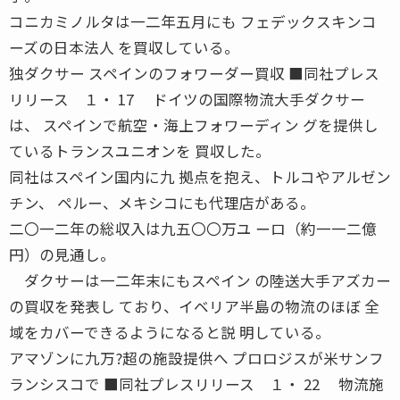
コニカミノルタは一二年五月にも フェデックスキンコ
ーズの日本法人 を買収している。
独ダクサー スペインのフォワーダー買収 ■同社プレス
リリース １・ 17 ドイツの国際物流大手ダクサー
は、 スペインで航空・海上フォワーディン グを提供し
ているトランスユニオンを 買収した。
同社はスペイン国内に九 拠点を抱え、トルコやアルゼン
チン、 ペルー、メキシコにも代理店がある。
二〇一二年の総収入は九五〇〇万ユ ーロ（約一一二億
円）の見通し。
ダクサーは一二年末にもスペイン の陸送大手アズカー
の買収を発表し ており、イベリア半島の物流のほぼ 全
域をカバーできるようになると説 明している。
アマゾンに九万?超の施設提供へ プロロジスが米サンフ
ランシスコで ■同社プレスリリース １・ 22 物流施