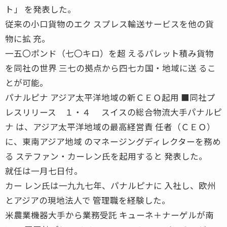
ト」 を発表した。
従来の小口貨物のエク スプレス輸送サービスを他の貨
物に拡 充。
一五〇ポンド（七〇キロ）を超 えるパレット積み貨物
を同社の世界 三七の拠点から四七カ国・地域に送 るこ
とが可能。
パナルピナ アジア太平洋地域の新ＣＥＯ起用 ■同社プ
レスリリース １・４ スイスの総合物流大手パナルピ
ナ は、アジア太平洋地域の最高経営責 任者（ＣＥＯ）
に、東南アジア地域 のマネージングディレクターを務め
る ステファン・カーレン氏を起用すると 発表した。
就任は一月七日付。
カー レン氏は一九九七年、パナルピナに 入社し、欧州
とアジアの現地法人で 管理職を経験した。
米農業機器大手から業務受託 キューネ＋ナーゲルが南