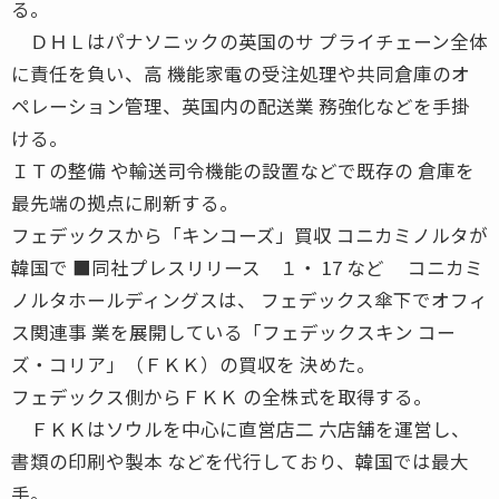
る。
ＤＨＬはパナソニックの英国のサ プライチェーン全体
に責任を負い、高 機能家電の受注処理や共同倉庫のオ
ペレーション管理、英国内の配送業 務強化などを手掛
ける。
ＩＴの整備 や輸送司令機能の設置などで既存の 倉庫を
最先端の拠点に刷新する。
フェデックスから「キンコーズ」買収 コニカミノルタが
韓国で ■同社プレスリリース １・ 17 など コニカミ
ノルタホールディングスは、 フェデックス傘下でオフィ
ス関連事 業を展開している「フェデックスキン コー
ズ・コリア」（ＦＫＫ）の買収を 決めた。
フェデックス側からＦＫＫ の全株式を取得する。
ＦＫＫはソウルを中心に直営店二 六店舗を運営し、
書類の印刷や製本 などを代行しており、韓国では最大
手。