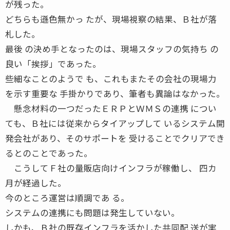
が残った。
どちらも遜色無かっ たが、現場視察の結果、Ｂ社が落
札した。
最後 の決め手となったのは、現場スタッフの気持ち の
良い「挨拶」であった。
些細なことのようで も、これもまたその会社の現場力
を示す重要な 手掛かりであり、筆者も異論はなかった。
懸念材料の一つだったＥＲＰとＷＭＳの連携 につい
ても、Ｂ社には従来からタイアップして いるシステム開
発会社があり、そのサポートを 受けることでクリアでき
るとのことであった。
こうしてＦ社の量販店向けインフラが稼働し、 四カ
月が経過した。
今のところ運営は順調であ る。
システムの連携にも問題は発生していない。
しかも、Ｂ社の既存インフラを活かした共同配 送が実