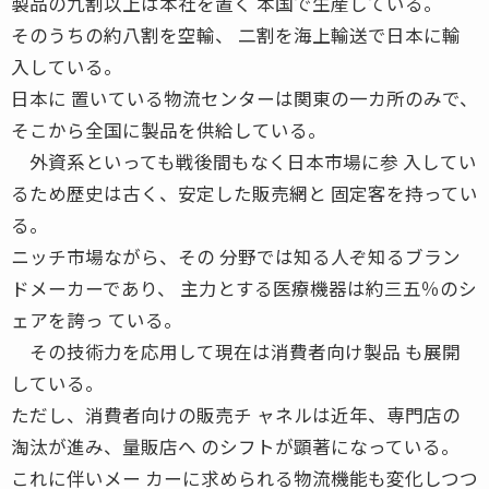
製品の九割以上は本社を置く 本国で生産している。
そのうちの約八割を空輸、 二割を海上輸送で日本に輸
入している。
日本に 置いている物流センターは関東の一カ所のみで、
そこから全国に製品を供給している。
外資系といっても戦後間もなく日本市場に参 入してい
るため歴史は古く、安定した販売網と 固定客を持ってい
る。
ニッチ市場ながら、その 分野では知る人ぞ知るブラン
ドメーカーであり、 主力とする医療機器は約三五％のシ
ェアを誇っ ている。
その技術力を応用して現在は消費者向け製品 も展開
している。
ただし、消費者向けの販売チ ャネルは近年、専門店の
淘汰が進み、量販店へ のシフトが顕著になっている。
これに伴いメー カーに求められる物流機能も変化しつつ