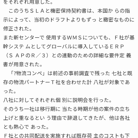
をそれぞれ用意した。
このうちＳＬＡと機密保持契約書は、本国か らの指
示によって、当初のドラフトよりもずっ と緻密なものに
修正された。
また新センターで 使用するＷＭＳについても、Ｆ社が基
幹システ ムとしてグローバルに導入しているＥＲＰ
（Ｓ ＡＰのＲ／３）との連動のための詳細な要件定 義
書が用意された。
「?物流コンペ」は前述の事前調査で残った 七社と既
存の物流パートナーＴ社を合わせた計 八社が対象であ
った。
八社に対してそれぞれ個 別に説明会を行った。
そのうち一社は移行期に 当たる時期が他の案件の立ち
上げと重なるとい う理由で辞退してきたが、他は各社
とも熱心で あった。
Ｆ社との共同配送を実施すれば既存荷 主のコストも下