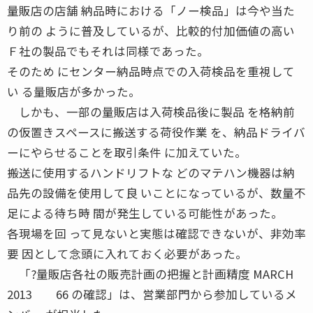
量販店の店舗 納品時における「ノー検品」は今や当た
り前の ように普及しているが、比較的付加価値の高い
Ｆ社の製品でもそれは同様であった。
そのため にセンター納品時点での入荷検品を重視して
い る量販店が多かった。
しかも、一部の量販店は入荷検品後に製品 を格納前
の仮置きスペースに搬送する荷役作業 を、納品ドライバ
ーにやらせることを取引条件 に加えていた。
搬送に使用するハンドリフトな どのマテハン機器は納
品先の設備を使用して良 いことになっているが、数量不
足による待ち時 間が発生している可能性があった。
各現場を回 って見ないと実態は確認できないが、非効率
要 因として念頭に入れておく必要があった。
「?量販店各社の販売計画の把握と計画精度 MARCH
2013 66 の確認」は、営業部門から参加しているメ