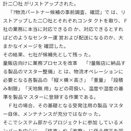
計二〇社 がリストアップされた。
「?物流パートナー候補の事前調査、確認」で は、リ
ストアップした二〇社とそれぞれコンタ クトを取り、Ｆ
社の業務に本当に対応できるの か、対応できるとすれ
ばどのようなセンター運 営および配送になるのか、大
まかなイメージを 確認した。
その結果、七社が候補先として残っ た。
量販店向けに業務プロセスを改革 「?量販店に納品す
る製品のマスター整備」と は、物流オペレーションに
必要となる各製品の 「縦×横×高さ」「重量」「段積
み制限」「天地無 用」などの荷扱い、温度や湿度の基
準を製品マ スターに登録する作業である。
Ｆ社の場合、その基礎となる受発注用の製品 マスタ
ー自体、メンテナンスが充分ではなかっ た。
そこでシステム部からプロジェクトに参加 しているメ
ンバーを中心に、「終売」や「改廃」 に伴う修正を同