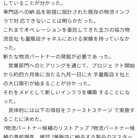
していることが分かった。
専門店への納 品を前提に設計された既存の物流インフ
ラで対 応できないことは明らかだった。
これまでオペ レーションを委託してきた主力の協力物
流会社 も量販店チャネルにおける実績を持っていなか
った。
新たな物流パートナーの発掘が必要であ った。
営業部門へのヒアリングを通じて、プロジェ クト開始
から約四カ月後に当たる九月一日に大 手量販店Ｘ社と
の大口取引が始まることが分か った。
それをメドとして新しいインフラを構築 することにな
った。
具体的には以下の項目をファーストステージ で実施す
ることに決めた。
?物流パートナー候補のリストアップ ?物流パートナー候
補の事前調査、確認 ?量販店に納品する製品のマスター