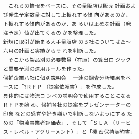
これらの情報をベースに、その量販店は販売 計画およ
び発生予定数量に対して上振れする傾 向があるのか、
下振れする傾向があるのか、あ るいは正確な計画（発
注予定）値が出てくるの かを整理した。
新規に取引が始まる大手量販店 のＢ社については四〜
六月の計画と実績からそ れを判断した。
そこから製品別の必要数量（在庫）の算出ロ ジック
と需要予測の運用ルールを作った。
候補企業八社に個別説明会 一連の調査分析結果をベ
ースに「?ＲＦＰ （提案依頼書）」を作成した。
具体的には物流コ ンペの説明会で使用することになる
ＲＦＰを始 め、候補各社の提案をプレゼンテーターの
印象 などの感覚や好き嫌いで判断しないようにする た
めの「物流事業者評価表」、そして「ＳＬＡ （サービ
ス・レベル・アグリーメント）」と「機 密保持契約書」