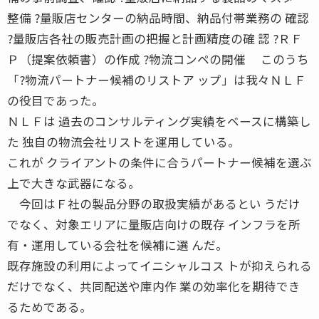
整備 ?量販店センターの納品時間、納品付帯業務の 確認
?量販店各社の販売計画の把握と計画精度の確 認 ?ＲＦ
Ｐ（提案依頼書）の作成 ?物流コンペの開催 このうち
「?物流パートナー候補のリストア ップ」は我々ＮＬＦ
の役目であった。
ＮＬＦは 過去のコンサルティング実績をベースに構築し
た 独自の物流会社リストを運用している。
これが クライアントの条件に合うパートナー候補を選ぶ
上で大きな武器になる。
今回はＦ社の製品分野の取扱実績があるとい うだけ
でなく、対象エリアに量販店向けの既存 インフラを所
有・運用している会社を候補に選 んだ。
既存施設の利用によってイニシャルコス トが抑えられる
だけでなく、共同配送や庫内作 業の効率化を期待でき
るためである。