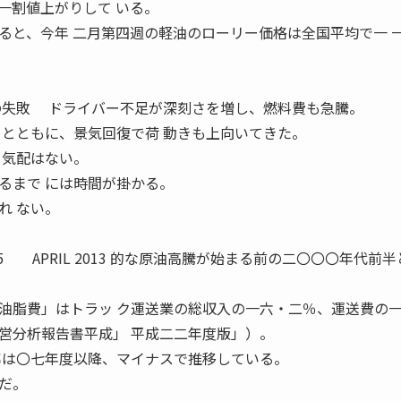
割値上がりして いる。
ると、今年 二月第四週の軽油のローリー価格は全国平均で一 
の失敗 ドライバー不足が深刻さを増し、燃料費も急騰。
るとともに、景気回復で荷 動きも上向いてきた。
 気配はない。
るまで には時間が掛かる。
れ ない。
IL 2013 的な原油高騰が始まる前の二〇〇〇年代前半
脂費」はトラッ ク運送業の総収入の一六・二％、運送費の
営分析報告書平成」 平成二二年度版」）。
率は〇七年度以降、マイナスで推移している。
だ。