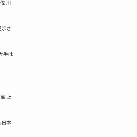
佐 川
提示さ
大手は
値 上
る日本