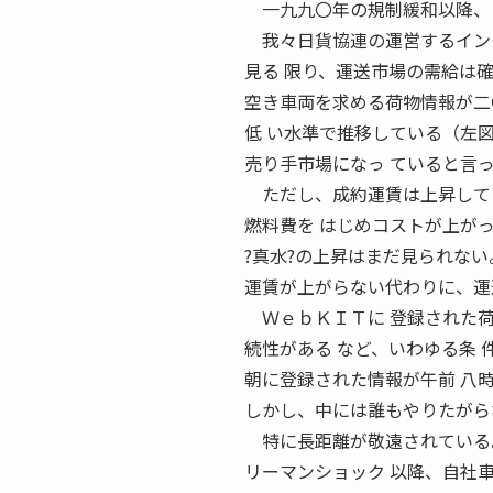
一九九〇年の規制緩和以降、ト
我々日貨協連の運営するインタ
見る 限り、運送市場の需給は
空き車両を求める荷物情報が二
低 い水準で推移している（左
売り手市場になっ ていると言
ただし、成約運賃は上昇して
燃料費を はじめコストが上が
?真水?の上昇はまだ見られない
運賃が上がらない代わりに、運
ＷｅｂＫＩＴに 登録された荷物
続性がある など、いわゆる条 
朝に登録された情報が午前 八
しかし、中には誰もやりたがら
特に長距離が敬遠されている
リーマンショック 以降、自社