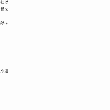
万社以
情報を
登録は
数や連