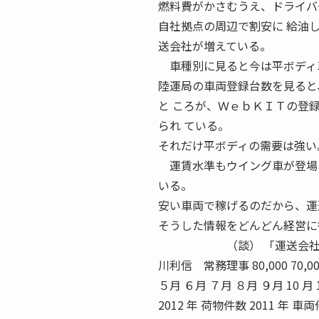
燃料費がかさむうえ、ドライバ
自社拠点の周辺で割安に 給油
送会社が増えている。
車種別に見ると今は平ボディ車
陸運局の車両登録台数を見ると
と ころが、ＷｅｂＫＩＴの登
られ ている。
それだけ平ボディの需要は強い
運賃水準もウイング車が登場し
いる。
安い車両で稼げるのだから、運
そうした情報をどんどん経営に
（談） 「運送会社が荷物
川利信 常務理事 80,000 70,000 6
５月 ６月 ７月 ８月 ９月 10 月 
2012 年 荷物件数 2011 年 車両