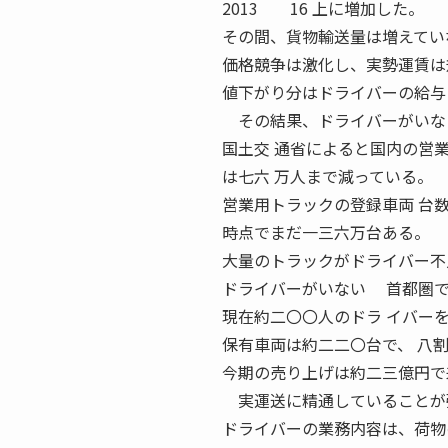
2013 16 上に増加した。
その間、貨物輸送量は増えてい
価格競争は激化し、実勢運賃は
値下がり分はドライバーの給与
その結果、ドライバーがいな
国土交 通省によると国内の営
は七六 万人まで減っている。
営業用トラックの登録車両 台
時点でまだ一三六万台ある。
大量のトラックがドライバー不
ドライバーがいない 首都圏で
現在約二〇〇人のドラ イバー
保有車両は約二二〇台で、 八
今期の売り上げは約二三億円で
実運送に精通していることが
ドライバーの業務内容は、荷物