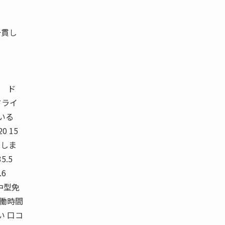
。
一貫し
2 ド
ドライ
いる
0 15
てしま
.5
.6
ジ 中型免
労働時間
い 口コ