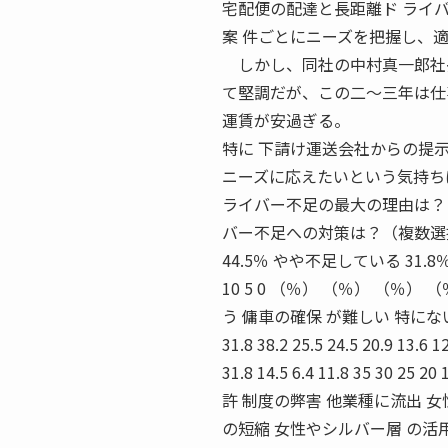
宅配便の配達と長距離ド ライ
案 件ごとにニーズを把握し、
しかし、同社の中村真一郎社長
て堅調だが、この二〜三年は仕
運賃が安過ぎる。
特に 下請け運送会社からの提
ニーズに応えたいという気持ちは
ライバー不足の最大の理由は？ 
バー不足への対策は？（複数選
44.5％ やや不足している 31.8％ 適正 
10 5 0 （％） （％） （％
う 傭車の確保 が難しい 特にない
31.8 38.2 25.5 24.5 20.9 13.6 12
31.8 14.5 6.4 11.8 35 30 25
許 制度の弊害 他業種に流出 女
の短縮 女性やシルバー層 の活用