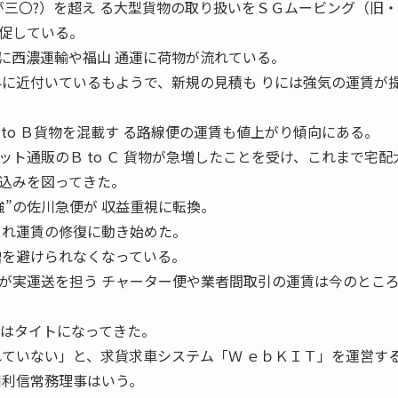
が三〇?）を超え る大型貨物の取り扱いをＳＧムービング（旧・
促している。
西濃運輸や福山 通運に荷物が流れている。
界に近付いているもようで、新規の見積も りには強気の運賃が
to Ｂ貨物を混載す る路線便の運賃も値上がり傾向にある。
ト通販のＢ to Ｃ 貨物が急増したことを受け、これまで宅配
込みを図ってきた。
強”の佐川急便が 収益重視に転換。
 れ運賃の修復に動き始めた。
増を避けられなくなっている。
実運送を担う チャーター便や業者間取引の運賃は今のところ
給はタイトになってきた。
れていない」と、求貨求車システム「Ｗ ｅｂＫＩＴ」を運営す
川利信常務理事はいう。