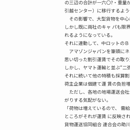
の三辺の合計が一六〇?・重量
引越センター）に移行するよう
その影響で、大型貨物を中心に
しかし既に両社のキャ パも限
れるようになっている。
それに連動して、中ロットのＢ 
アマゾンジャパンを筆頭にネッ
思い切った割引運賃でその取り
しかし、ヤマト運輸と並ぶ“二
それに続いて他の特積も採算割
荷主企業は個建て運 賃の負担
ただし、各地の地場運送会社が
がりする気配がない。
「荷物は増えているので、 需
ところがそれが運賃 に反映さ
貨物運送協同組合 連合会の助