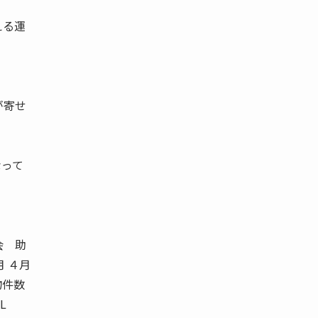
える運
が寄せ
なって
会 助
３月 ４月
荷物件数
L