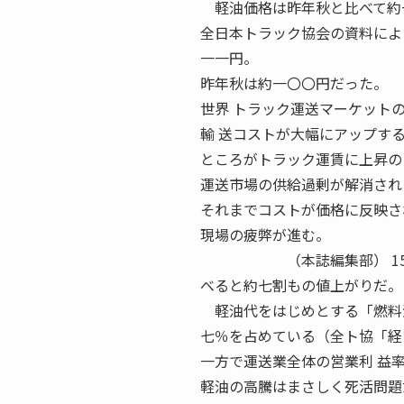
軽油価格は昨年秋と比べて約一
全日本トラック協会の資料によ
一一円。
昨年秋は約一〇〇円だった。
世界 トラック運送マーケット
輸 送コストが大幅にアップす
ところがトラック運賃に上昇の
運送市場の供給過剰が解消され
それまでコストが価格に反映さ
現場の疲弊が進む。
（本誌編集部） 15 APR
べると約七割もの値上がりだ。
軽油代をはじめとする「燃料油
七％を占めている（全ト協「経
一方で運送業全体の営業利 益
軽油の高騰はまさしく死活問題