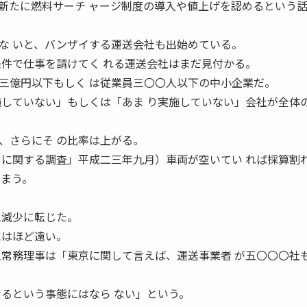
たに燃料サーチ ャージ制度の導入や値上げを認めるという
な いと、バンザイする運送会社も出始めている。
条件で仕事を請けてく れる運送会社はまだ見付かる。
億円以下もしく は従業員三〇〇人以下の中小企業だ。
施していない」もしくは「あま り実施していない」会社が全体
、さらにそ の比率は上がる。
 に関する調査」平成二三年九月）車両が空いてい れば採算割
 まう。
に減少に転じた。
にはほど遠い。
久常務理事は「東京に関して言えば、運送事業者 が五〇〇〇社
なるという事態にはなら ない」という。