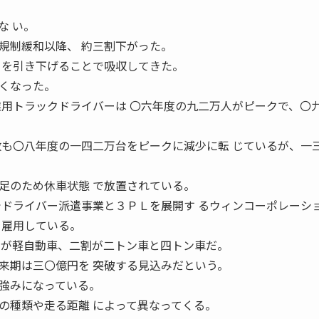
な い。
規制緩和以降、 約三割下がった。
 を引き下げることで吸収してきた。
くなった。
業用トラックドライバーは 〇六年度の九二万人がピークで、〇
数も〇八年度の一四二万台をピークに減少に転 じているが、一
足のため休車状態 で放置されている。
ドライバー派遣事業と３ＰＬを展開す るウィンコーポレーシ
を雇用している。
割が軽自動車、二割が二トン車と四トン車だ。
来期は三〇億円を 突破する見込みだという。
強みになっている。
の種類や走る距離 によって異なってくる。