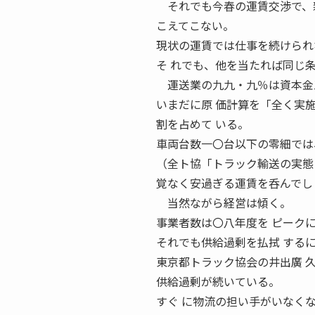
それでも今春の運賃交渉で、新
こえてこない。
現状の運賃では仕事を続けられ
そ れでも、他を当たれば同じ
運送業の九九・九％は資本金三
いまだに原 価計算を「全く実
割を占めて いる。
車両台数一〇台以下の零細では
（全ト協「トラック輸送の実態
覚なく安過ぎる運賃を呑んでし
当然ながら経営は傾く。
事業者数は〇八年度を ピーク
それでも供給過剰を払拭 する
東京都トラック協会の井出廣 
供給過剰が続いている。
すぐ に物流の担い手がいなく