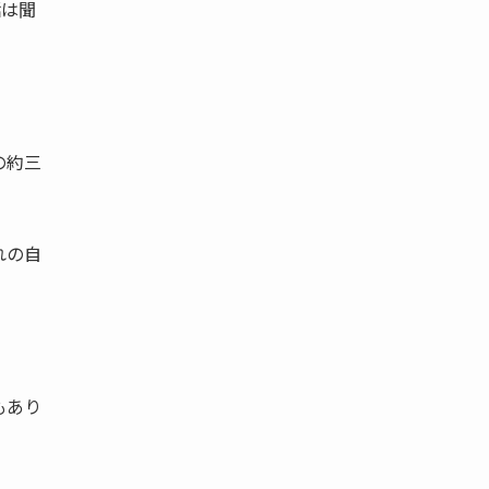
話は聞
の約三
れの自
もあり