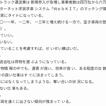
ラック運送業は 新規参入が急増し事業者数は四万社から六
ーネット求貨求車 システム「ＷｅｂＫＩＴ」のマッチング
確実にタイトになっている。
〇一一年、一二年、 一三年と増え続ける一方で、空き車両の
図）。
っていい。
いない。
っていることを考慮すれば、せ いぜい横ばいだ。
。
送会社は荷物を選 ぶようになっている。
情 報の中でも、運賃 が良い、効率が良 い、ある程度の台 
件の良い仕事はす ぐに決まってしまう。
時にはなくなってしまうような、奪い合いの状 況になる。
ない仕 事もある。
。
車両を遠くに出さない傾向が強まって いる。