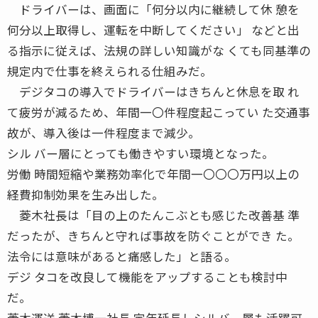
ドライバーは、画面に「何分以内に継続して休 憩を
何分以上取得し、運転を中断してください」 などと出
る指示に従えば、法規の詳しい知識がな くても同基準の
規定内で仕事を終えられる仕組みだ。
デジタコの導入でドライバーはきちんと休息を取 れ
て疲労が減るため、年間一〇件程度起こってい た交通事
故が、導入後は一件程度まで減少。
シル バー層にとっても働きやすい環境となった。
労働 時間短縮や業務効率化で年間一〇〇〇万円以上の
経費抑制効果を生み出した。
菱木社長は「目の上のたんこぶとも感じた改善基 準
だったが、きちんと守れば事故を防ぐことができ た。
法令には意味があると痛感した」と語る。
デジ タコを改良して機能をアップすることも検討中
だ。
菱木運送 菱木博一社長 定年延長しシルバー層も活躍可