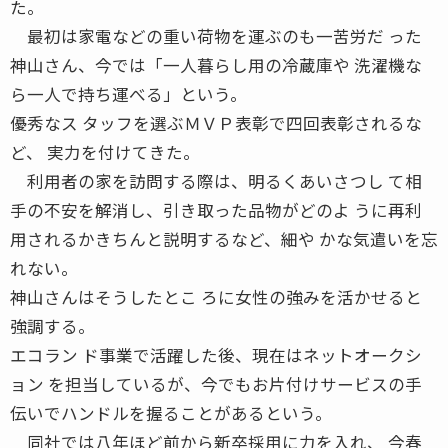
た。
最初は家電などの重い荷物を運ぶのも一苦労だ った
神山さん、今では「一人暮らし用の冷蔵庫や 洗濯機な
ら一人で持ち運べる」という。
優秀なス タッフを選ぶＭＶＰ表彰で四回表彰されるな
ど、 実力を付けてきた。
利用者の家を訪問する際は、明るくあいさつし て相
手の不安を解消し、引き取った品物がどのよ うに再利
用されるかきちんと説明するなど、細や かな気遣いを忘
れない。
神山さんはそうしたとこ ろに女性の強みを活かせると
強調する。
エコラン ド事業で活躍した後、現在はネットオークシ
ョン を担当しているが、今でもお片付けサービスの手
伝いでハンドルを握ることがあるという。
同社では八年ほど前から新卒採用に力を入れ、 今春