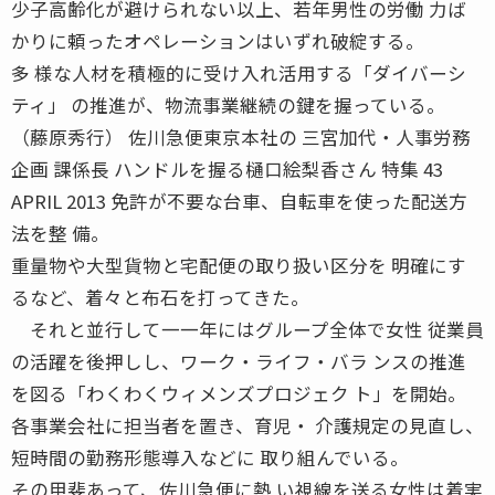
少子高齢化が避けられない以上、若年男性の労働 力ば
かりに頼ったオペレーションはいずれ破綻する。
多 様な人材を積極的に受け入れ活用する「ダイバーシ
ティ」 の推進が、物流事業継続の鍵を握っている。
（藤原秀行） 佐川急便東京本社の 三宮加代・人事労務
企画 課係長 ハンドルを握る樋口絵梨香さん 特集 43
APRIL 2013 免許が不要な台車、自転車を使った配送方
法を整 備。
重量物や大型貨物と宅配便の取り扱い区分を 明確にす
るなど、着々と布石を打ってきた。
それと並行して一一年にはグループ全体で女性 従業員
の活躍を後押しし、ワーク・ライフ・バラ ンスの推進
を図る「わくわくウィメンズプロジェク ト」を開始。
各事業会社に担当者を置き、育児・ 介護規定の見直し、
短時間の勤務形態導入などに 取り組んでいる。
その甲斐あって、佐川急便に熱 い視線を送る女性は着実