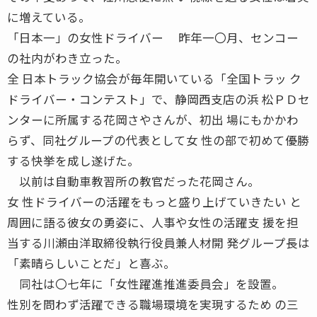
に増えている。
「日本一」の女性ドライバー 昨年一〇月、センコー
の社内がわき立った。
全 日本トラック協会が毎年開いている「全国トラッ ク
ドライバー・コンテスト」で、静岡西支店の浜 松ＰＤセ
ンターに所属する花岡さやさんが、初出 場にもかかわ
らず、同社グループの代表として女 性の部で初めて優勝
する快挙を成し遂げた。
以前は自動車教習所の教官だった花岡さん。
女 性ドライバーの活躍をもっと盛り上げていきたい と
周囲に語る彼女の勇姿に、人事や女性の活躍支 援を担
当する川瀬由洋取締役執行役員兼人材開 発グループ長は
「素晴らしいことだ」と喜ぶ。
同社は〇七年に「女性躍進推進委員会」を設置。
性別を問わず活躍できる職場環境を実現するため の三