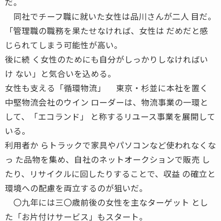
だ。
同社でチーフ職に就いた女性は品川さんが二人 目だ。
「管理職の職務を果たせなければ、女性は だめだと感
じられてしまう可能性が高い。
後に続 く女性のためにも自分がしっかりしなければい
け ない」と気合いを込める。
女性も支える「循環物流」 東京・杉並に本社を置く
中堅物流会社のウイン ローダーは、物流事業の一環と
して、「エコランド」 と称するリユース事業を展開して
いる。
利用者か らトラックで家具やパソコンなど使われなくな
っ た品物を集め、自社のネットオークションで販売 し
たり、リサイクルに回したりすることで、収益 の確立と
環境への配慮を両立するのが狙いだ。
〇九年には三〇歳前後の女性を主なターゲット とし
た「お片付けサービス」もスタート。