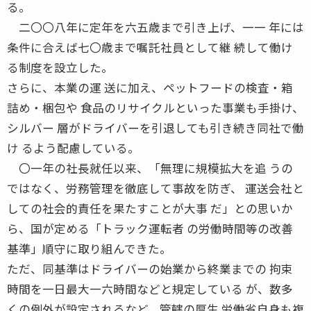
る。
二〇〇八年に定年を六五歳まで引き上げ、一一 年には
条件に合えば七〇歳まで嘱託社員として継 続して働け
る制度を設立した。
さらに、本業の運 送に加え、ペットフードの検査・箱
詰め・梱包や 食品のリサイクルといった事業も手掛け、
シルバー 層がドライバーを引退しても引き続き同社で働
け るよう配慮している。
〇一年の社長就任以来、「無理に規模拡大を追 うの
ではなく、労務管理を徹底して事故を防ぎ、 運送会社と
しての社会的責任を果たすことが大事 だ」との思いか
ら、国が定める「トラック運転者 の労働時間等の改善
基準」順守に取り組んできた。
ただ、同基準はドライバーの始業から終業までの 拘束
時間を一日最大一六時間などと規定している が、数多
くの例外が設定されるなど、管轄の厚生 労働省自身も複