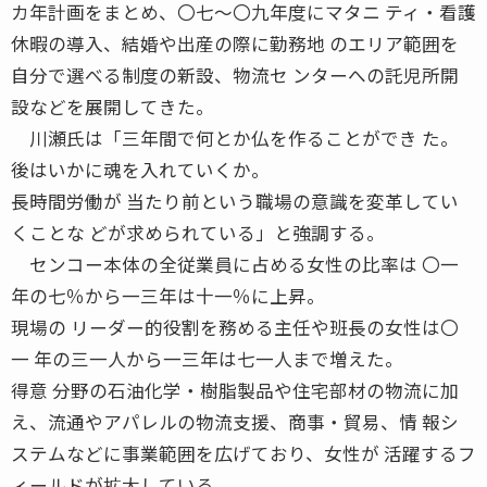
カ年計画をまとめ、〇七〜〇九年度にマタニ ティ・看護
休暇の導入、結婚や出産の際に勤務地 のエリア範囲を
自分で選べる制度の新設、物流セ ンターへの託児所開
設などを展開してきた。
川瀬氏は「三年間で何とか仏を作ることができ た。
後はいかに魂を入れていくか。
長時間労働が 当たり前という職場の意識を変革してい
くことな どが求められている」と強調する。
センコー本体の全従業員に占める女性の比率は 〇一
年の七％から一三年は十一％に上昇。
現場の リーダー的役割を務める主任や班長の女性は〇
一 年の三一人から一三年は七一人まで増えた。
得意 分野の石油化学・樹脂製品や住宅部材の物流に加
え、流通やアパレルの物流支援、商事・貿易、情 報シ
ステムなどに事業範囲を広げており、女性が 活躍するフ
ィールドが拡大している。