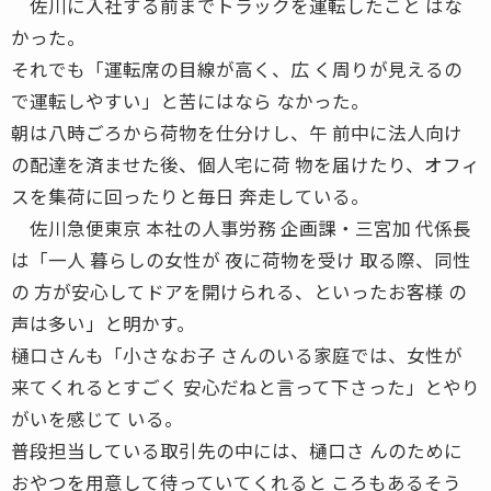
佐川に入社する前までトラックを運転したこと はな
かった。
それでも「運転席の目線が高く、広 く周りが見えるの
で運転しやすい」と苦にはなら なかった。
朝は八時ごろから荷物を仕分けし、午 前中に法人向け
の配達を済ませた後、個人宅に荷 物を届けたり、オフィ
スを集荷に回ったりと毎日 奔走している。
佐川急便東京 本社の人事労務 企画課・三宮加 代係長
は「一人 暮らしの女性が 夜に荷物を受け 取る際、同性
の 方が安心してドアを開けられる、といったお客様 の
声は多い」と明かす。
樋口さんも「小さなお子 さんのいる家庭では、女性が
来てくれるとすごく 安心だねと言って下さった」とやり
がいを感じて いる。
普段担当している取引先の中には、樋口さ んのために
おやつを用意して待っていてくれると ころもあるそう