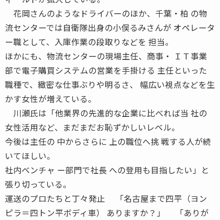
花岡さんのようなドライバーのほか、千葉・柏 の物
流センターでは自衛隊出身の小俣るみさんが オペレータ
ー職として、入庫作業の段取りなどを 担当。
ほかにも、物流センターの現場主任、商事・ ＩＴ事業
部で電子購買システムの営業を手掛ける 主任といった
職種で、緻密な仕事ぶりや明るさ、 幅広い視点などを生
かす女性が増えている。
川瀬氏は「他業界の先進的な企業に比べれば当 社の
女性活用など、まだまだお恥ずかしいレベル。
今後は主任の 中からさらに 上の職位へ挑 戦する人が続
いてほしい。
社内ベンチャ ー部門で社長 への登用も目指したい」と
張り切っている。
運送のプロたちと丁々発止 「名古屋まで四平（ヨン
ピラ＝四トン平ボディ車） ありますか？」 「ありが