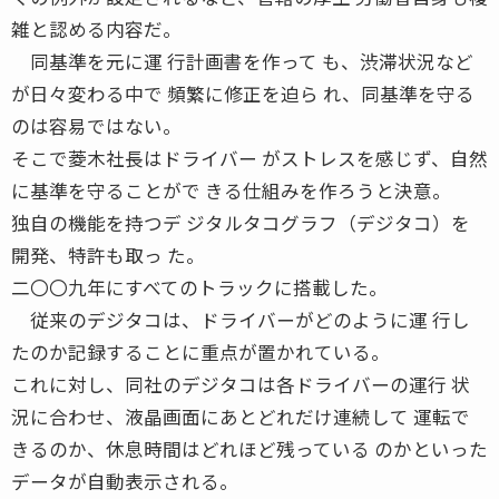
雑と認める内容だ。
同基準を元に運 行計画書を作って も、渋滞状況など
が日々変わる中で 頻繁に修正を迫ら れ、同基準を守る
のは容易ではない。
そこで菱木社長はドライバー がストレスを感じず、自然
に基準を守ることがで きる仕組みを作ろうと決意。
独自の機能を持つデ ジタルタコグラフ（デジタコ）を
開発、特許も取っ た。
二〇〇九年にすべてのトラックに搭載した。
従来のデジタコは、ドライバーがどのように運 行し
たのか記録することに重点が置かれている。
これに対し、同社のデジタコは各ドライバーの運行 状
況に合わせ、液晶画面にあとどれだけ連続して 運転で
きるのか、休息時間はどれほど残っている のかといった
データが自動表示される。