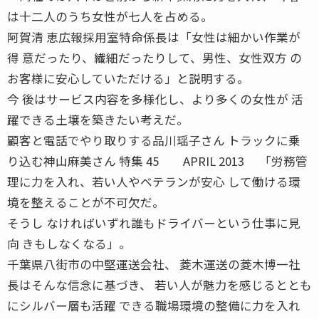
は十二人のうち女性が七人を占める。
阿賀清 恵広報採用室特命係長は「女性は細かい作業が
得 意だったり、繊細だったりして、男性、女性双方 の
お客様に安心していただける」と説明する。
今 後はサービス内容を多様化し、より多くの女性が 活
躍できる土壌を築きたい考えだ。
顧客と電話でやり取りする品川瑶子さん トラックに乗
り込む神山麻美さん 特集 45 APRIL 2013 「労務管
理に力を入れ、若い人やベテランが安心 して働ける環
境を整えることが不可欠だ。
そうし なければいずれ誰もドライバーという仕事に見
向 きもしなくなる」。
千葉県八街市の中堅運送会社、 菱木運送の菱木博一社
長はそんな信念に基づき、 若い人が魅力を感じるととも
にシルバー層も活躍 できる職場環境の整備に力を入れ