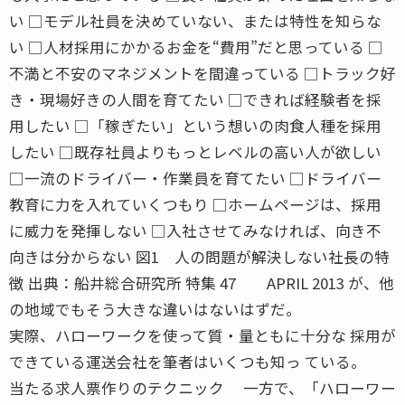
い □モデル社員を決めていない、または特性を知らな
い □人材採用にかかるお金を“費用”だと思っている □
不満と不安のマネジメントを間違っている □トラック好
き・現場好きの人間を育てたい □できれば経験者を採
用したい □「稼ぎたい」という想いの肉食人種を採用
したい □既存社員よりもっとレベルの高い人が欲しい
□一流のドライバー・作業員を育てたい □ドライバー
教育に力を入れていくつもり □ホームページは、採用
に威力を発揮しない □入社させてみなければ、向き不
向きは分からない 図1 人の問題が解決しない社長の特
徴 出典：船井総合研究所 特集 47 APRIL 2013 が、他
の地域でもそう大きな違いはないはずだ。
実際、ハローワークを使って質・量ともに十分な 採用が
できている運送会社を筆者はいくつも知っ ている。
当たる求人票作りのテクニック 一方で、「ハローワー