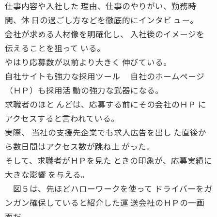
仕事内容や入社した 理由、仕事のやりがい、勤務時
間、休 日の過ごし方などを徹底的にインタビ ュー。
会社が求める人材像を明確化し、 入社後のイメージを
伝えることを狙って いる。
やはり応募数が以前より大きく 伸びている。
自社サイトも強力な採用ツール 自社のホームページ
（ＨＰ）も採用活 動の強力な武器になる。
求職者のほと んどは、応募する前にその会社のＨＰ に
アクセスすると言われている。
実際、 当社の支援先企業でも求人広告を出し た直後か
ら数日間はアクセス数が跳ね上 がった。
そして、求職者がＨＰを見た ときの印象が、応募実績に
大きな影響 を与える。
図５は、先ほどハローワークを使って ドライバーをガ
ンガン確保していると紹介した運 送会社のＨＰの一画
面だ。