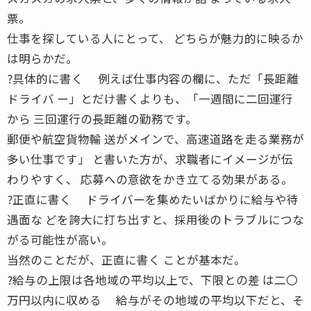
票。
仕事を探している人にとって、 どちらが魅力的に映るか
は明らかだ。
?具体的に書く 例えば仕事内容の欄に、ただ「長距離
ドライバ ー」とだけ書くよりも、「一週間に二回運行
から 三回運行の長距離の勤務です。
郵便や航空貨物輸 送がメインで、高速道路を走る業務が
多い仕事です」 と書いた方が、求職者にイメージが伝
わりやすく、 応募への意欲をかき立てる効果がある。
?正直に書く ドライバーを集めたいばかりに給与や待
遇面な どを誇大に打ち出すと、採用後のトラブルにつな
がる可能性が高い。
当然のことだが、正直に書く ことが基本だ。
?給与の上限は各地域の平均以上で、下限との差 は二〇
万円以内に収める 給与がその地域の平均以下だと、そ