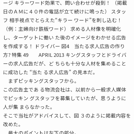
ージ キラーワード効果で、問い合わせが殺到！ （掲載
日のＡＭに４０件の電話が立て続けに鳴った） スタッ
フ 相手視点でとらえた“キラー ワード”を刺し込む！
（例：主婦向け鉄板ワード） 求める人材像を明確化
し、ターゲットに働い た後のイメージをわかせる広告
を作成する！ ドライバー 図4 当たる求人広告の作り
方? 特集 49 APRIL 2013 キングスタッフとドライバ
ーの求人広告だが、ど ちらも十分な人材を集めること
に成功した “当た る求人広告” の見本だ。
まずピッキングスタッフから。
この広告主であ る物流会社は、以前から一般求人媒体
でピッキン グスタッフを募集していたが、思うように
人が集 まらなかった。
そこで当社がアドバイスして、図 ３のように掲載内容を
改めた。
最大のポイントは左下の部分。