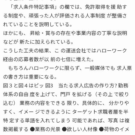
「求人条件特記事項」の欄では、免許取得を援 助す
る制度や、頑張った人が評価される人事制度 が整備さ
れていることを説明している。
ほかにも、 昇給・賞与の存在や事業内容の丁寧な説明
などが 新たに加えられている。
こうした工夫の結果、こ の運送会社ではハローワーク
経由の応募者数が以 前の七倍に増えた。
もちろんハローワークに限らず、一般媒体でも 求人票
の書き方は重要になる。
図３と図４はピッ 図3 当たる求人広告の作り方? 勤務
体系の自由 度を上げて、門戸 を拡げる（その上 で絞り
込む） 業務の内容をできる 限り、具体的に、 分かりや
すく、イメー ジできるように ターゲット求職者層を半
特 定する単語を入れてしまう 可能であれば、写真 は複
数掲載する ●業務の光景 ●欲しい人材像 ●荷物のイメ