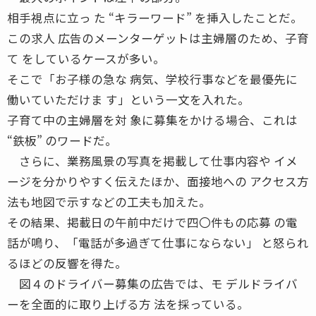
相手視点に立っ た “キラーワード” を挿入したことだ。
この求人 広告のメーンターゲットは主婦層のため、子育
て をしているケースが多い。
そこで「お子様の急な 病気、学校行事などを最優先に
働いていただけま す」という一文を入れた。
子育て中の主婦層を対 象に募集をかける場合、これは
“鉄板” のワードだ。
さらに、業務風景の写真を掲載して仕事内容や イメ
ージを分かりやすく伝えたほか、面接地への アクセス方
法も地図で示すなどの工夫も加えた。
その結果、掲載日の午前中だけで四〇件もの応募 の電
話が鳴り、「電話が多過ぎて仕事にならない」 と怒られ
るほどの反響を得た。
図４のドライバー募集の広告では、モ デルドライバ
ーを全面的に取り上げる方 法を採っている。