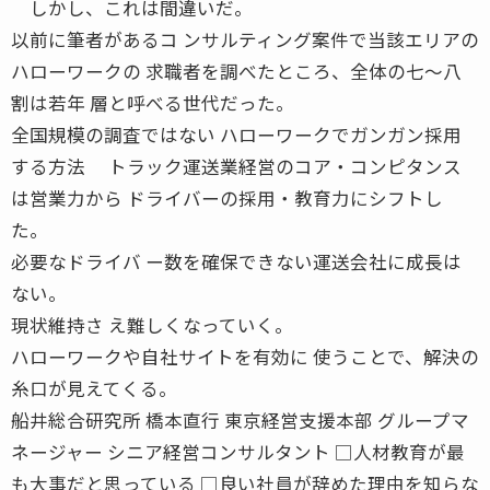
しかし、これは間違いだ。
以前に筆者があるコ ンサルティング案件で当該エリアの
ハローワークの 求職者を調べたところ、全体の七〜八
割は若年 層と呼べる世代だった。
全国規模の調査ではない ハローワークでガンガン採用
する方法 トラック運送業経営のコア・コンピタンス
は営業力から ドライバーの採用・教育力にシフトし
た。
必要なドライバ ー数を確保できない運送会社に成長は
ない。
現状維持さ え難しくなっていく。
ハローワークや自社サイトを有効に 使うことで、解決の
糸口が見えてくる。
船井総合研究所 橋本直行 東京経営支援本部 グループマ
ネージャー シニア経営コンサルタント □人材教育が最
も大事だと思っている □良い社員が辞めた理由を知らな