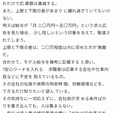
れだけで応 募数は激減する。
また、上限と下限の差があまり に離れ過ぎていてもいけ
ない。
例えば給与が「月 二〇万円〜五〇万円」という求人広
告を見た場合、 少し怪しいという印象を与えて、敬遠さ
れてしまう。
上限と下限の差は、二〇万程度以内に収めた方が 無難
だ。
合わせて、モデル給与を備考に記載する と良い。
?安心ワードを入れる 求職者は応募する会社や仕事内
容などに不安を 抱えているもの。
その会社の社風や実際の拘束時 間、労働環境などを、
できるだけ知りたいと望ん でいる。
その気持ちに一切応えずに、会社側が求 める条件ばか
りを書き込んでも、人は集まらない。
例えば求人票の特記事項の欄に「当社は安全運 行を