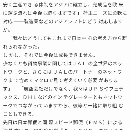
安く生産でき る体制をアジアに確立し、完成品を欧 米
に運ぶ流れは今後も続くはずです」 荷主ニーズに柔軟に
対応 ──製造業などのアジアシフトにどう 対応します
か。
「我々はどうしてもこれまで日本中 心の考え方から離
れられなかった。
し かし、それでは今後は成長できません。
少なくとも貨物事業に関してはＪＡＬ の全世界のネッ
トワークと、さらには ＪＡＬのパートナーのネットワー
クま で含めてマクロで見て考えていく必要 がありま
す」 「航空会社だけでなく、我々はＵＰ Ｓやフェデ
ックス、ＤＨＬなどのイン テグレーターともネットワ
ークでつなが っていますから、彼等と一緒に取り組 む
こともできる。
先日は日本郵便と国 際スピード郵便（ＥＭＳ）による