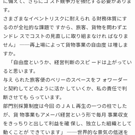
に備えて、さらにコ スト競争力を強化する必要がありま
す。
さまざまなイベントリスクに耐えられ る財務体質にす
るのが全社的な課題で すから、旅客、貨物を問わずエ
ンドレ スでコストの見直しに取り組まなけれ ばなりま
せん」 ──再上場によって貨物事業の自由度 は増しま
すか。
「自由度というか、経営判断のスピ ードは上がってい
ると思います。
与え られた旅客便のベリーのスペースをフ ォワーダー
と契約してどのように活か していくか、私の責任で判
断させても らっています。
部門別採算制度は今回 のＪＡＬ再生の一つの柱でした
が、貨 物事業もアメーバ経営という形で毎月 事業収支
をきっちりと出して利益を確 保し、独立した組織として
動くことが できています」 ──世界的な景気の低迷を