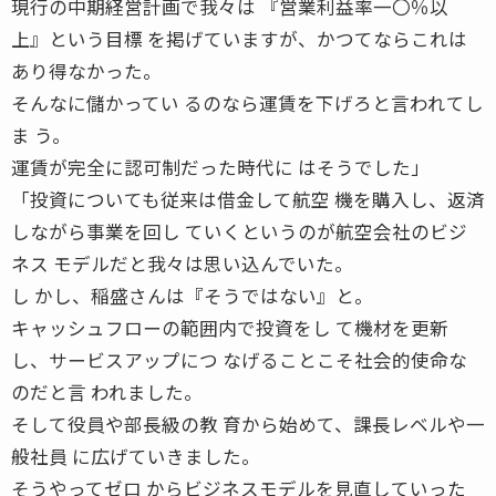
現行の中期経営計画で我々は 『営業利益率一〇％以
上』という目標 を掲げていますが、かつてならこれは
あり得なかった。
そんなに儲かってい るのなら運賃を下げろと言われてし
ま う。
運賃が完全に認可制だった時代に はそうでした」
「投資についても従来は借金して航空 機を購入し、返済
しながら事業を回し ていくというのが航空会社のビジ
ネス モデルだと我々は思い込んでいた。
し かし、稲盛さんは『そうではない』と。
キャッシュフローの範囲内で投資をし て機材を更新
し、サービスアップにつ なげることこそ社会的使命な
のだと言 われました。
そして役員や部長級の教 育から始めて、課長レベルや一
般社員 に広げていきました。
そうやってゼロ からビジネスモデルを見直していった