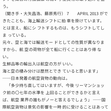
う。
（聞き手・大矢昌浩、藤原秀行） 7 APRIL 2013 がで
きたことも、海上輸送シフトに拍 車を掛けています。
とは言え、船にシ フトするものは、もうシフトしてし
ま っている。
元々、空と海では輸送モー ドとしての性質が異なりま
すから、航 空の荷物が全て船に行くことはあり得 な
い。
生鮮品等の輸出入は航空の方が いい。
海と空の棲み分けは歴然とでき ていると思います」
──日本発着の航空貨物の動向は。
「多少持ち直してはいますが、今後 リーマンショッ
ク前の〇七年の水準を 上回ることができるかと言え
ば、航空 業界の誰もがノーと答えるでしょう」 ──国
際航空貨物は景気の影響を一時 的に受けることはあって