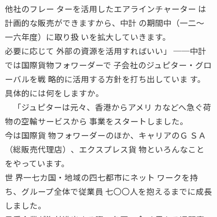
他社のフレー ターを活用したエアラインチャーター は
計画的な販売ができますから、中計 の期間中（一二〜
一六年度）に取り扱 いを拡大していきます。
必要に応じて 外部の資源を活用すればいい」 ──中計
では国際貨物フォワーダーで 子会社のジュピター・グロ
ーバルを戦 略的に活用する方針を打ち出していま す。
具体的には何をしますか。
「ジュピターは元々、香港からアメリ カなどへ急ぐ荷
物の空輸サービスから 事業をスタートしました。
今は国際貨 物フォワーダーのほか、キャリアのＧ ＳＡ
（総販売代理店）、エクスプレス貨 物といろんなこと
をやっています。
世 界一七カ国・地域の四七都市にネット ワークを持
ち、グループ全体で従業員 七〇〇人を抱えるまでに成長
しました。