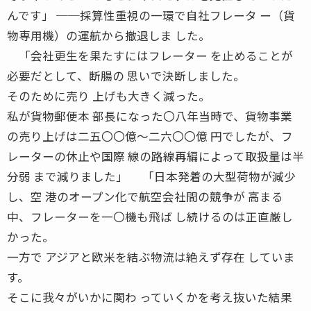
んです」 ──採算性重視の一環で自社フレータ ー（貨
物専用機）の運航から撤退しま した。
「会社更生を果たすにはフレーター を止めることが
必要だとして、断腸の 思いで決断しました。
そのために売り 上げも大きく減った。
私が貨物郵便本 部長になった〇八年当時で、貨物事業
の売り上げは二五〇〇億〜二六〇〇億 円でしたが、フ
レーターの休止や国際 線の路線再編によって取扱量は半
分弱 まで減りました」 「日本発着の大型荷物が減少
し、空 港のオープン化で航空会社間の競争が 高まる
中、フレーターを一〇機も飛ば し続けるのは正直厳し
かった。
一方で アジアと欧米を結ぶ物流は絶えず存在 していま
す。
そこに我々がいかに関わ っていくかを考え抜いた結果