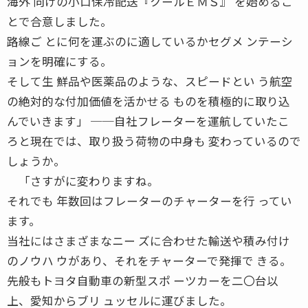
海外 向けの小口保冷配送『クールＥＭＳ』 を始めるこ
とで合意しました。
路線ご とに何を運ぶのに適しているかセグメ ンテーシ
ョンを明確にする。
そして生 鮮品や医薬品のような、スピードとい う航空
の絶対的な付加価値を活かせる ものを積極的に取り込
んでいきます」 ──自社フレーターを運航していたこ
ろと現在では、取り扱う荷物の中身も 変わっているので
しょうか。
「さすがに変わりますね。
それでも 年数回はフレーターのチャーターを行 ってい
ます。
当社にはさまざまなニー ズに合わせた輸送や積み付け
のノウハ ウがあり、それをチャーターで発揮で きる。
先般もトヨタ自動車の新型スポ ーツカーを二〇台以
上、愛知からブリ ュッセルに運びました。