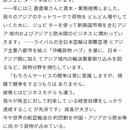
一一年には三 菱倉庫さんと資本・業務提携しました。
我々のアジアのネットワークで荷物を どんどん増やして
いくために、ジュピ ターを使って新興国市場を含むアジ
ア 域内およびアジアと欧米間のビジネス に関わってい
きます」 ──ライバルの全日本空輸は那覇空港 とアジ
ア主要八都市を結ぶ「沖縄貨物 ハブ」を基に、日本・
アジア間に加え てアジア域内の輸送需要取り込みを図
るなど、貨物分野を強化しています。
「もちろんサービスの競争は常に意識 しますが、規
模で競争をするつもりは ありません。
彼等とはビジネスモデル も違う。
我々が株主に対して約束して いる経営目標をしっかり
達成すること が先決です」 成長が大きい。
今や世界の航空輸送の 約四割を中国・アジアから欧米等
に向 かう貨物が占めている。