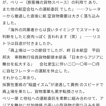
が、ベリ ー（旅客機の貨物スペース）の利用で あり、
また他の航空会社への運航委託 でした」 ──フレータ
ーから撤退した直後に航 空貨物需要は大きく落ち込み
ました。
「海外の同業者からは良いタイミング でスマートな
判断をしたと皮肉っぽく 言われます（笑）」 ──リス
トラは目途が付きましたか。
「再上場は一つの節目でしたが、終 日本航空 平田
邦夫 専務執行役員貨物郵便本部長 「日本からアジアに
舞台を拡大する」 会社更生に伴い二〇一〇年一〇月
に自社フレーターの運航を休止し た。
それから二年余り。
採算性重視の“稲盛イズム”が浸透して異例 のスピードで
再上場を果たし、貨物事業も黒字転換させた。
ベリー便 と他社への運航委託を柔軟に組み合わせて、ア
ジアを舞台に付加価値 の高い小型貨物の取り込みを狙