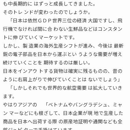
も中長期的に はずっと成長してきました。
そのトレ ンドが変わったのでしょうか。
「日本は依然ＧＤＰ世界三位の経済 大国ですし、飛
行機でなければ間に合 わない生鮮品などはコンスタン
トに伸 びていくマーケットです。
しかし、製 造業の海外生産シフトが進み、今後は 最新
鋭の電子部品を日本から運ぶとい うような需要が増え
続けていくことを 期待するのは厳しい。
日本をインアウ トする貨物は確実に残るものの、昔の
ように右肩上がりで伸びていくことは ないでしょう」
「しかしそれでも世界的な航空需要 は拡大していき
ます。
やはりアジアの 「ベトナムやバングラデシュ、ミャ
ン マーなどにも根ざして、日本企業が現 地で生産した
商品を日本へ出荷する際 の原産地証明や通関なども全
部ジュピ ターで手掛けています。