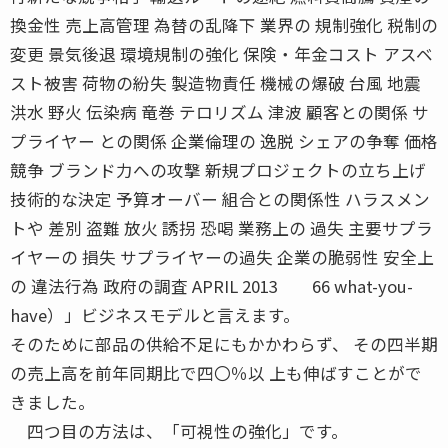
換金性 売上高管理 為替の乱降下 業界の 規制強化 税制の
変更 景気後退 環境規制の強化 保険・年金コスト アスベ
スト被害 荷物の紛失 製造物責任 機械の爆破 台風 地震
洪水 野火 伝染病 竜巻 テロリズム 津波 顧客との関係 サ
プライヤー との関係 企業倫理の 逸脱 シェアの争奪 価格
競争 ブランド力への攻撃 新規プロジェクトの立ち上げ
技術的な決定 予算オーバー 組合との関係性 ハラスメン
トや 差別 盗難 放火 誘拐 恐喝 業務上の 過失 主要サプラ
イヤーの 損失 サプライヤーの過失 企業の脆弱性 安全上
の 違法行為 政府の調査 APRIL 2013 66 what-you-
have）」ビジネスモデルと言えます。
そのために部品の供給不足にもかかわらず、 その四半期
の売上高を前年同期比で四〇％以 上も伸ばすことがで
きました。
四つ目の方法は、「可視性の強化」です。