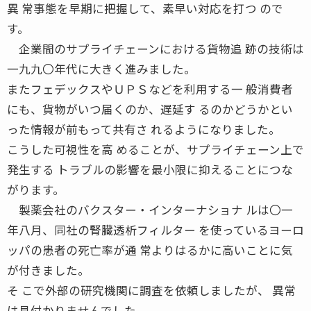
異 常事態を早期に把握して、素早い対応を打つ ので
す。
企業間のサプライチェーンにおける貨物追 跡の技術は
一九九〇年代に大きく進みました。
またフェデックスやＵＰＳなどを利用する一 般消費者
にも、貨物がいつ届くのか、遅延す るのかどうかとい
った情報が前もって共有さ れるようになりました。
こうした可視性を高 めることが、サプライチェーン上で
発生する トラブルの影響を最小限に抑えることにつな
がります。
製薬会社のバクスター・インターナショナ ルは〇一
年八月、同社の腎臓透析フィルター を使っているヨーロ
ッパの患者の死亡率が通 常よりはるかに高いことに気
が付きました。
そ こで外部の研究機関に調査を依頼しましたが、 異常
は見付かりませんでした。