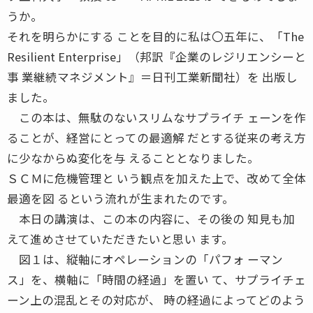
うか。
それを明らかにする ことを目的に私は〇五年に、「The
Resilient Enterprise」（邦訳『企業のレジリエンシーと
事 業継続マネジメント』＝日刊工業新聞社）を 出版し
ました。
この本は、無駄のないスリムなサプライチ ェーンを作
ることが、経営にとっての最適解 だとする従来の考え方
に少なからぬ変化を与 えることとなりました。
ＳＣＭに危機管理と いう観点を加えた上で、改めて全体
最適を図 るという流れが生まれたのです。
本日の講演は、この本の内容に、その後の 知見も加
えて進めさせていただきたいと思い ます。
図１は、縦軸にオペレーションの「パフォ ーマン
ス」を、横軸に「時間の経過」を置い て、サプライチェ
ーン上の混乱とその対応が、 時の経過によってどのよう