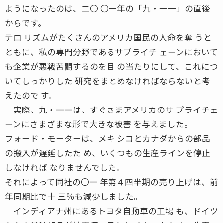
ようになったのは、二〇 〇一年の「九・一一」の直後
からです。
テロ リズムがたくさんのアメリカ国民の人命を奪 うと
ともに、私の専門分野であるサプライチ ェーンにおいて
も企業が悪戦苦闘するのを目 の当たりにして、これにつ
いてしっかりした 研究をまとめなければならないと考
えたので す。
実際、九・一一は、すぐさまアメリカのサ プライチェ
ーンにさまざまな形で大きな被害 を与えました。
フォード・モーターは、メキ シコとカナダからの部品
の搬入が遅延したた め、いくつもの生産ラインを停止
しなければ なりませんでした。
それによって同社の〇一 年第４四半期の売り上げは、前
年同期比で十 三％も減少しました。
インディアナ州にあるトヨタ自動車の工場 も、ドイツ