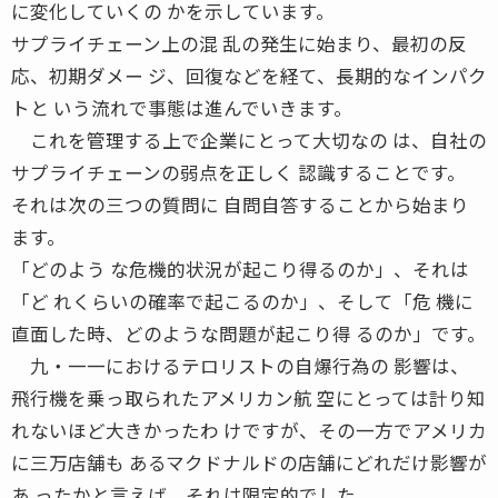
に変化していくの かを示しています。
サプライチェーン上の混 乱の発生に始まり、最初の反
応、初期ダメー ジ、回復などを経て、長期的なインパク
トと いう流れで事態は進んでいきます。
これを管理する上で企業にとって大切なの は、自社の
サプライチェーンの弱点を正しく 認識することです。
それは次の三つの質問に 自問自答することから始まり
ます。
「どのよう な危機的状況が起こり得るのか」、それは
「ど れくらいの確率で起こるのか」、そして「危 機に
直面した時、どのような問題が起こり得 るのか」です。
九・一一におけるテロリストの自爆行為の 影響は、
飛行機を乗っ取られたアメリカン航 空にとっては計り知
れないほど大きかったわ けですが、その一方でアメリカ
に三万店舗も あるマクドナルドの店舗にどれだけ影響が
あ ったかと言えば、それは限定的でした。