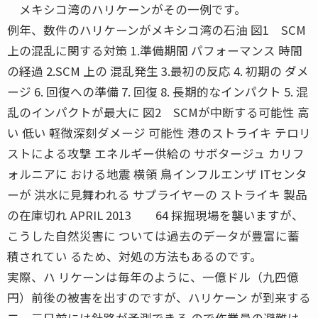
メキシコ湾のハリケーンがその一例です。
例年、数件のハリケーンがメキシコ湾の石油 図1 SCM
上の混乱に関する対策 1.準備期間 パフォーマンス 時間
の経過 2.SCM 上の 混乱発生 3.最初の反応 4. 初期の ダメ
ージ 6. 回復への準備 7. 回復 8. 長期的なインパクト 5. 混
乱のインパクトが最大に 図2 SCMが中断する可能性 高
い 低い 軽微深刻ダメージ 可能性 港のストライキ テロリ
ストによる攻撃 エネルギー供給の サボタージュ カリフ
ォルニアに おける地震 横領 鳥インフルエンザ ITセンタ
ーが 洪水に見舞われる サプライヤーの ストライキ 製品
の在庫切れ APRIL 2013 64 採掘現場を襲いますが、
こうした自然災害に ついては過去のデータが豊富に蓄
積されてい るため、対処の方法もあるのです。
実際、ハ リケーンは毎年のように、一億ドル（九四億
円）前後の被害を出すのですが、ハリケーン が到来する
二、三日前には針路が予測できる ので作業員の避難は