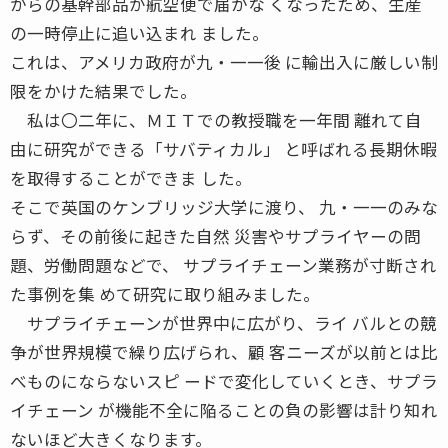
からの基幹部品が航空便で届かな くなったため、生産
の一時停止に追い込まれ ました。
これは、アメリカ政府が九・一一後 に輸出入に厳しい制
限をかけた結果でした。
私は〇二年に、ＭＩＴでの教授職を一年間 離れて自
由に研究ができる「サバティカル」 と呼ばれる長期休暇
を取得することができま した。
そこで英国のケンブリッジ大学に渡り、 九・一一のみな
らず、その前後に起きた自然 災害やサプライヤーの問
題、労働問題などで、 サプライチェーン業務が寸断され
た事例を集 めて研究に取り組みました。
サプライチェーンが世界中に広がり、ライ バルとの競
争が世界規模で繰り広げられ、顧 客ニーズが以前とは比
べものにならないスピ ードで変化していくとき、サプラ
イチェーン が機能不全に陥ることの負の影響は計り知れ
ないほど大きくなります。