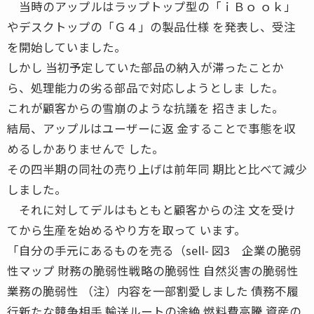
当時のアップルはラップトップ型の「ｉＢｏ ｏｋ」
やデスクトップの「Ｇ４」の製品仕様 を発表し、受注
を開始していました。
しかし 当初予定していた部品の納入が滞ったことか
ら、処理能力の劣る部品で対応しようとしま した。
これが顧客からの雪崩のような抗議を 招きました。
結局、アップルはユーザーに返 金することで事態を収
めるしかありませんで した。
その四半期の同社の売り上げは前年同 期比と比べて減少
しました。
それに対してデルはもともと顧客からの注 文を受け
てから生産を始めるやり方を取って います。
「自分の手元にあるものを売る（sell- 図3 企業の脆弱
性マップ 財務の脆弱性戦略の脆弱性 自然災害の脆弱性
業務の脆弱性 （注）内容を一部割愛しました 債務不履
行新たな競争相手 輸送ルートの途絶 燃料費高騰 資産の