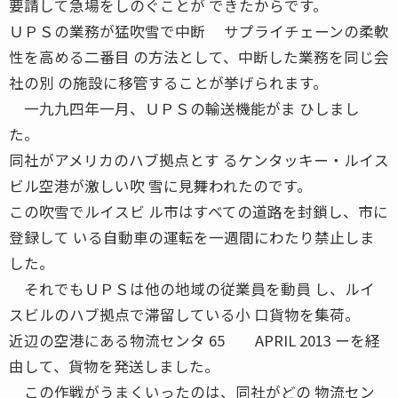
要請して急場をしのぐことが できたからです。
ＵＰＳの業務が猛吹雪で中断 サプライチェーンの柔軟
性を高める二番目 の方法として、中断した業務を同じ会
社の別 の施設に移管することが挙げられます。
一九九四年一月、ＵＰＳの輸送機能がま ひしまし
た。
同社がアメリカのハブ拠点とす るケンタッキー・ルイス
ビル空港が激しい吹 雪に見舞われたのです。
この吹雪でルイスビ ル市はすべての道路を封鎖し、市に
登録して いる自動車の運転を一週間にわたり禁止しま
した。
それでもＵＰＳは他の地域の従業員を動員 し、ルイ
スビルのハブ拠点で滞留している小 口貨物を集荷。
近辺の空港にある物流センタ 65 APRIL 2013 ーを経
由して、貨物を発送しました。
この作戦がうまくいったのは、同社がどの 物流セン