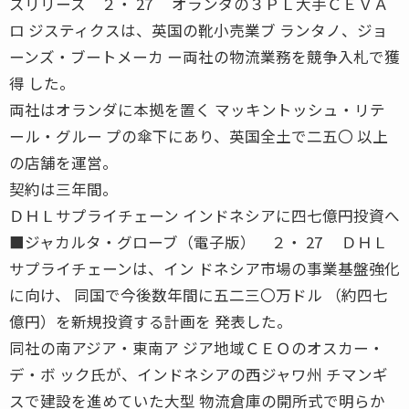
スリリース ２・ 27 オランダの３ＰＬ大手ＣＥＶＡ
ロ ジスティクスは、英国の靴小売業ブ ランタノ、ジョ
ーンズ・ブートメーカ ー両社の物流業務を競争入札で獲
得 した。
両社はオランダに本拠を置く マッキントッシュ・リテ
ール・グルー プの傘下にあり、英国全土で二五〇 以上
の店舗を運営。
契約は三年間。
ＤＨＬサプライチェーン インドネシアに四七億円投資へ
■ジャカルタ・グローブ（電子版） ２・ 27 ＤＨＬ
サプライチェーンは、イン ドネシア市場の事業基盤強化
に向け、 同国で今後数年間に五二三〇万ドル （約四七
億円）を新規投資する計画を 発表した。
同社の南アジア・東南ア ジア地域ＣＥＯのオスカー・
デ・ボ ック氏が、インドネシアの西ジャワ州 チマンギ
スで建設を進めていた大型 物流倉庫の開所式で明らか