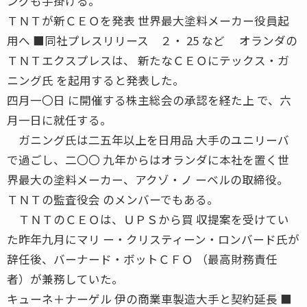
ングも手掛ける。
ＴＮＴが新ＣＥＯを発表 世界最大塗料メーカー役員起
用へ ■同社プレスリリース ２・ 25 など オランダの
ＴＮＴエクスプレスは、 新たなＣＥＯにテックス・ガ
ニング氏 を起用すると発表した。
四月一〇日 に開催する株主総会の承認を経た上 で、六
月一日に就任する。
ガニング氏は二五年以上を日用品 大手のユニリーバ
で過ごし、二〇〇 九年からはオランダに本社を置く世
界最大の塗料メーカー、アクゾ・ノ ーベルの取締役。
ＴＮＴの監査役会 のメンバーでもある。
ＴＮＴのＣＥＯは、ＵＰＳから買 収提案を受けてい
た昨年九月にマリ ー・クリスティーン・ロンバード氏が
辞任後、バーナード・ボットＣＦＯ （最高財務責任
者）が兼務していた。
キューネ＋ナーゲル 伊の商業車製造大手と契約延長 ■