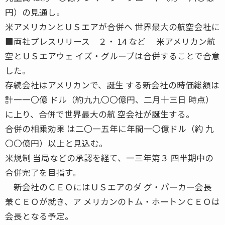
円）の見通し。
米アメリカンとＵＳエアが合併へ 世界最大の航空会社に
■両社プレスリリース ２・ 14 など 米アメリカン航
空とＵＳエアウェ イズ・グループは合併することで合意
した。
存続会社はアメリカンで、誕生 する新会社の時価総額は
計一一〇億 ドル（約九九〇〇億円、二月十三日 時点）
に上り、合併で世界最大の航 空会社が誕生する。
合併の相乗効果 は二〇一五年に年間一〇億ドル（約 九
〇〇億円）以上と見込む。
米規制 当局などの承認を経て、一三年第３ 四半期中の
合併完了を目指す。
新会社のＣＥＯにはＵＳエアのダ グ・パーカー会長
兼ＣＥＯが就き、ア メリカンのトム・ホートンＣＥＯは
会長となる予定。