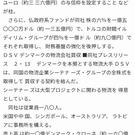
ユーロ（約三 三六億円）の与信枠を設定すること など
が柱。
さらに、仏政府系ファンドが同社 株の六％を一億五
〇〇〇万ドル（約 一三五億円）で、トルコの財閥イル
ディリム・グループが四％を一億ド ル（約九〇億円）で
それぞれ取得し、 財務基盤の強化を後押しする。
ＤＳＶ デンマークの物流会社買収 ■同社プレスリリー
ス ２・ 13 デンマークを本拠とする物流大手 ＤＳＶ
は、同国の物流企業シーテナ ーズ・グループの全株式を
取得して 買収する契約を結んだ。
シーテナー ズは大型プロジェクトに関わる物流を 得意
としている。
同社は従業員一八〇人。
米国や中 国、シンガポール、オーストラリア、 ラトビ
アに事務所を構える。
売上高 は約一〇億デンマーク・クローネ（約 一六〇億