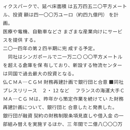
ィクスパークで、延べ床面積 は五万四五二〇平方メート
ル、投資 額は四一〇〇万ユーロ（約四九億円） を計
画。
医療や電機、自動車などさ まざまな産業向けにサービ
スを提供 する。
二〇一四年の第２四半期に完 成する予定。
同社はシンガポールで二一万二〇 〇〇平方メートル
を超える倉庫を保 有しており、新設する物流センター
は同国で過去最大の投資となる。
仏ＣＭＡ─ＣＧＭ 財務再建計画で銀行団と合意 ■同社
プレスリリース ２・ 12 など フランスの海運大手Ｃ
ＭＡ─ＣＧ Ｍは、昨年から策定作業を続けてい た財務
再建計画について、銀行団と 合意したと発表した。
銀行団が融資 契約の財務制限条項見直しや借入金 の一
部組み替えを実施するほか、三 年間で二億八〇〇〇万