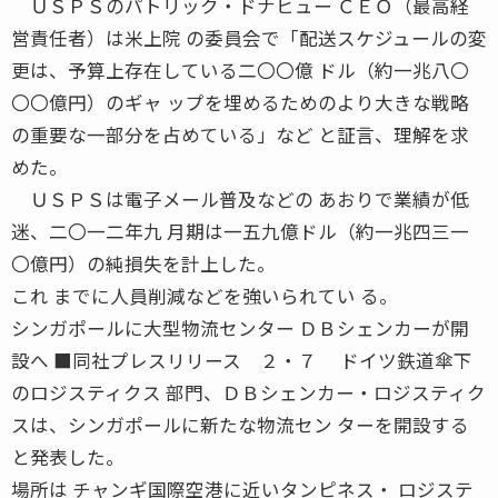
ＵＳＰＳのパトリック・ドナヒュー ＣＥＯ（最高経
営責任者）は米上院 の委員会で「配送スケジュールの変
更は、予算上存在している二〇〇億 ドル（約一兆八〇
〇〇億円）のギャ ップを埋めるためのより大きな戦略
の重要な一部分を占めている」など と証言、理解を求
めた。
ＵＳＰＳは電子メール普及などの あおりで業績が低
迷、二〇一二年九 月期は一五九億ドル（約一兆四三一
〇億円）の純損失を計上した。
これ までに人員削減などを強いられてい る。
シンガポールに大型物流センター ＤＢシェンカーが開
設へ ■同社プレスリリース ２・７ ドイツ鉄道傘下
のロジスティクス 部門、ＤＢシェンカー・ロジスティク
スは、シンガポールに新たな物流セン ターを開設する
と発表した。
場所は チャンギ国際空港に近いタンピネス・ ロジステ