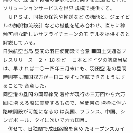
ソリューションサービスを世界 規模で提供する。
ＵＰＳは、同社の保管や輸送など の機能と、ジェイビ
ルの静脈物流設計 などの機能を組み合わせ、直ちに稼
働可能な新しいサプライチェーンのモ デルを提供すると
解説している。
日独航空当局 昼間の羽田便開設で合意 ■国土交通省プ
レスリリース ２・ 18 など 日本とドイツの航空当局
は、早け れば二〇一四年三月末にも、羽田空 港の昼間
時間帯に両国双方が一日二 便ずつ運航できるようにす
ることで 合意した。
同空港の昼間の国際線発 着枠が現行の三万回から六万
回に増 える際に実施するもので、昼間帯の 増枠に伴い
路線開設が可能になるの は英国、フランス、中国、シ
ンガポ ール、タイに次いで六カ国目。
併せて、日独間で成田路線を含め たオープンスカイ