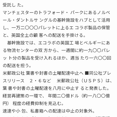
受託し た。
マンチェスターのトラフォード・ パークにあるノルベ
ール・ダントルサ ングルの基幹施設をハブとして活用
し、一万二〇〇〇パレットに上るエ コラボ製品の保管
と、英国全土の顧 客への配送を手掛ける。
基幹施設では、エコラボの英国工 場とベルギーにあ
る物流センターの双 方から、一週間に約一九〇〇パレ
ッ ト分の製品を受け入れるほか、週当 たり一六〇〇回
の配送を担う。
米郵政公社 葉書や封書の土曜配達中止へ ■同公社プレ
スリリース ２・６など 米郵政公社（ＵＳＰＳ）は、
葉 書や封書の土曜配達を八月に中止す ると発表した。
経営再建策の一環で、 年間二〇億ドル（約一八〇〇億
円） 程度の経費抑制を見込む。
速達や小 包、私書箱への配達は中止の対象外。