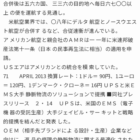
合併後は五六カ国、 三三六の目的地へ毎日六七〇〇以
上 の便を運航する見通し。
米航空業界では、〇八年にデルタ 航空とノースウエス
ト航空が合併す るなど、合従連衡が進んでいる。
ア メリカン航空と親会社のＡＭＲは一 一年に米連邦破
産法第十一条（日本 の民事再生法に相当）の適用を申
請。
ＵＳエアはアメリカンとの統合を模 索していた。
71 APRIL 2013 換算レート：1ドル＝ 90円、1ユーロ
＝ 120円、1デンマーク・クローネ＝ 16円 ＵＰＳと米Ｅ
ＭＳ大手 静脈物流のソリューションで提携 ■同社プレ
スリリース ２・ 14 ＵＰＳは、米国のＥＭＳ（電子
機 器の受託生産）大手ジェイビル・サー キットと戦略
的提携を結んだと発表 した。
ＯＥＭ（相手先ブランドによ る設計・生産）企業など
向けに、返 品や修理の静脈物流に関する最適化 された