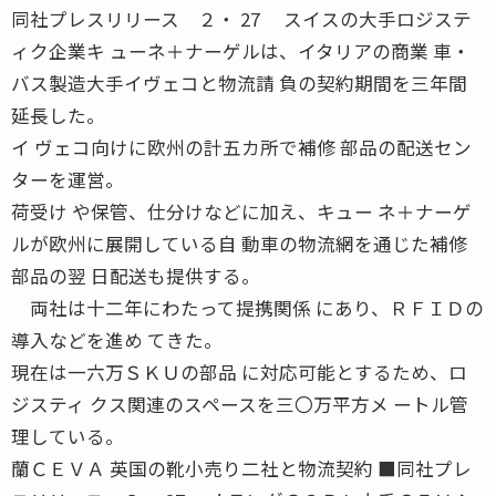
同社プレスリリース ２・ 27 スイスの大手ロジステ
ィク企業キ ューネ＋ナーゲルは、イタリアの商業 車・
バス製造大手イヴェコと物流請 負の契約期間を三年間
延長した。
イ ヴェコ向けに欧州の計五カ所で補修 部品の配送セン
ターを運営。
荷受け や保管、仕分けなどに加え、キュー ネ＋ナーゲ
ルが欧州に展開している自 動車の物流網を通じた補修
部品の翌 日配送も提供する。
両社は十二年にわたって提携関係 にあり、ＲＦＩＤの
導入などを進め てきた。
現在は一六万ＳＫＵの部品 に対応可能とするため、ロ
ジスティ クス関連のスペースを三〇万平方メ ートル管
理している。
蘭ＣＥＶＡ 英国の靴小売り二社と物流契約 ■同社プレ