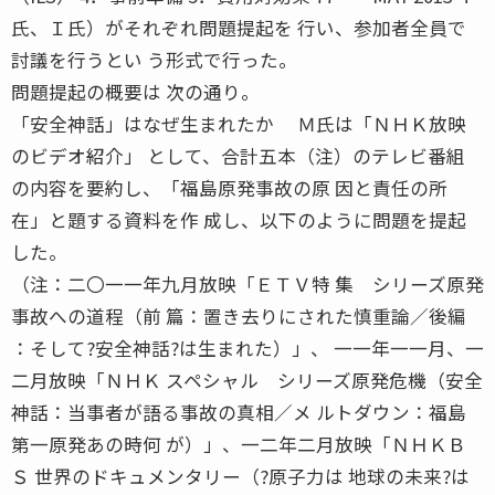
氏、Ｉ氏）がそれぞれ問題提起を 行い、参加者全員で
討議を行うとい う形式で行った。
問題提起の概要は 次の通り。
「安全神話」はなぜ生まれたか Ｍ氏は「ＮＨＫ放映
のビデオ紹介」 として、合計五本（注）のテレビ番組
の内容を要約し、「福島原発事故の原 因と責任の所
在」と題する資料を作 成し、以下のように問題を提起
した。
（注：二〇一一年九月放映「ＥＴＶ特 集 シリーズ原発
事故への道程（前 篇：置き去りにされた慎重論／後編
：そして?安全神話?は生まれた）」、 一一年一一月、一
二月放映「ＮＨＫ スペシャル シリーズ原発危機（安全
神話：当事者が語る事故の真相／メ ルトダウン：福島
第一原発あの時何 が）」、一二年二月放映「ＮＨＫＢ
Ｓ 世界のドキュメンタリー（?原子力は 地球の未来?は