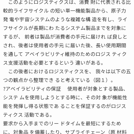
このようにロジスティクスは、消費 財に代表される比
較的ライフサイクル の短い単一機能製品から、原子力
発 電や宇宙システムのような複雑な構 造を有し、ライ
フサイクルが長期にわ たるシステム製品までを対象に
するが、 前者は製品が消費者の手元に届けれ ば良しと
され、後者は使用者の手元 に届いた後、長い使用期間
を通して アベイラビリティ維持のためのロジス ティク
ス支援活動を必要とするという 違いがある。
この後者におけるロジスティクスを、 我々は以下の五
つの観点から整理でき ると考えている（図１）。
?アベイラビリティの保証 使用者が対象とする製品、
システ ムを使用しようとする時に、その対 象が機能性
能を発揮し得る状態であ ることを保証するのがロジス
ティクス 活動である。
要求から入手までのリー ドタイムを最短にするため
に、対象品 を備蓄したり、サプライチェーン（原 材料