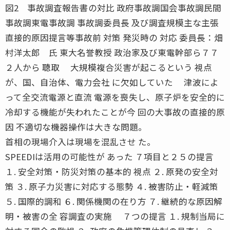
図2 事故調査報告書の対比 政府事故調国会事故調民間
事故調東電事故調 事故調委員長 及び調査規模主な主張
直接的原因提言等事故前 対策 発災時の 対応 委員長：畑
村洋太郎 氏 東大名誉教授 政治家及び東電幹部ら７７
２人から 聴取 大規模複合災害が起こるという 視点
が、国、自治体、電力会社 に欠如していた 津波によ
って全交流電源と直流 電源を喪失し、原子炉を安全的に
冷却する機能が失われたことが今 回の大事故の直接的原
因 不適切な機器操作は大きな問題。
首相の現場介入は現場を混乱させ た。
SPEEDIは活用の可能性が あった ７項目と２５の提言
１. 安全対策・防災対策の基本的 視点 ２. 原発の安全対
策 ３. 原子力災害に対応する態勢 ４. 被害防止・軽減策
５. 国際的調和 ６. 関係機関の在り方 ７. 継続的な原因解
明・被害の全 容調査の実施 ７つの提言 １. 規制当局に