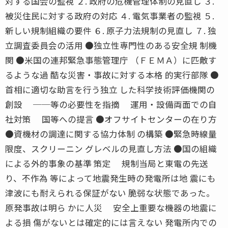
対する国会の監視 ２. 政府の危機管理体制の見直し ３.
被災住民に対する政府の対応 ４. 電気事業者の監視 ５.
新しい規制組織の要件 ６. 原子力法規制の見直し ７. 独
立調査委員会の活用 ●独立性専門性のある安全規 制機
関 ●米国の連邦緊急事態管理庁 （ＦＥＭＡ）に匹敵す
るような過 酷な災害・事故に対する本格 的実行部隊 ●
首相に適切な助言を行う独立 した科学技術評価機関の
創設 ──等の必要性を指摘 運用・設備両面での自
社対策 国等への提言 ●オフサイトセンターの在り方
●資機材の調達に関する協力体制 の構築 ●緊急時線量
限度、スクリーニン グレベルの見直し方法 ●国の組織
による外的事象の基準 策定 規制当局と東電の先送
り、不作為 等によって地震発生時の発電所は地 震にも
津波にも耐えられる保証がない 脆弱な状態であった。
原発事故は明ら かに人災 安全上重要な機器の地震に
よる損 傷がないとは確定的には言えない 発電所内での