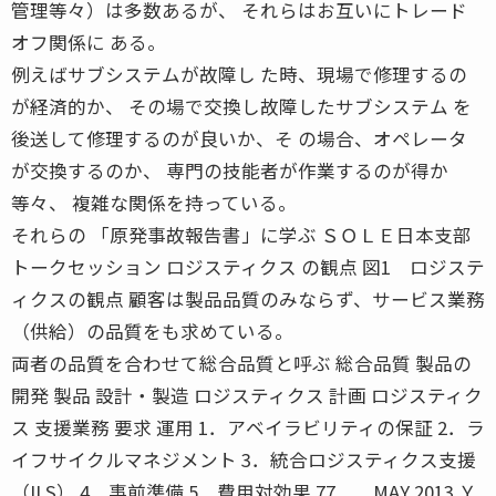
管理等々）は多数あるが、 それらはお互いにトレード
オフ関係に ある。
例えばサブシステムが故障し た時、現場で修理するの
が経済的か、 その場で交換し故障したサブシステム を
後送して修理するのが良いか、そ の場合、オペレータ
が交換するのか、 専門の技能者が作業するのが得か
等々、 複雑な関係を持っている。
それらの 「原発事故報告書」に学ぶ ＳＯＬＥ日本支部
トークセッション ロジスティクス の観点 図1 ロジステ
ィクスの観点 顧客は製品品質のみならず、サービス業務
（供給）の品質をも求めている。
両者の品質を合わせて総合品質と呼ぶ 総合品質 製品の
開発 製品 設計・製造 ロジスティクス 計画 ロジスティク
ス 支援業務 要求 運用 1．アベイラビリティの保証 2．ラ
イフサイクルマネジメント 3．統合ロジスティクス支援
（ILS） 4．事前準備 5．費用対効果 77 MAY 2013 Ｙ