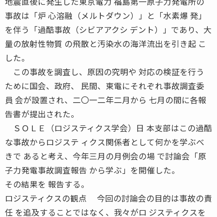
地震直後に発生した東京電力 福島第一原子力発電所の
事故は「炉 心溶融（メルトダウン）」と「水素爆 発」
を伴う「過酷事故（シビアアクシ デント）」であり、大
量の放射性物質 の飛散と汚染水の海洋流出を引き起 こ
した。
この事故を調査し、原因の究明や 対応の検証を行う
ために国会、政府、 民間、東電にそれぞれ事故調査委
員 会が設置され、二〇一二年二月から 七月の間に各報
告書が提出された。
ＳＯＬＥ（ロジスティクス学会）日 本支部はこの過酷
な事故からロジステ ィクス関係者として何かを学ぶべ
きで あると考え、今年三月の月例会の場 で討論会「原
子力発電事故調査報告 から学ぶ」を開催した。
その結果を 報告する。
ロジスティクスの観点 今回の討論会の目的は事故の責
任 を追及することではなく、我々がロ ジスティクスを