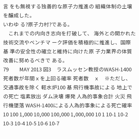
言 をも無視する独善的な原子力推進の 組織体制の土壌
を醸成した。
いわゆ る?原子力村?である。
これまでの内向き志向を打破して、 海外との開かれた
技術交流やベンチマ ーク評価を積極的に推進し、国際
基 準の安全性の確立と維持に向けた原 子力業界の体質
改善に努めるべきで ある。
79 MAY 2013 図3 ラスムッセン教授のWASH-1400
死者数が年間ｘを上回る確率 死者数 ｘ ※ただし、
交通事故を除く 軽水炉100 基 飛行機事故による 地上で
の死亡 塩素放出 ダム決壊 爆発 人為的事象合計 火災 飛
行機墜落 WASH-1400による人為的事象による死亡確率
10 100 1,000 10,000 100,000 1,000,000 10 1 10-1 10-2
10-3 10-4 10-5 10-6 10-7