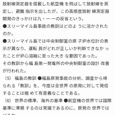
放射線測定器を搭載した航空機 を飛ばして放射線を測
定し、避難 指示を出したが、この高感度放射 線測定器
開発のきっかけは九・一 一の反省という。
●スリーマイル島事故の教訓はどのよ うに活かされた
のか。
●スリーマイル島では中央制御室の原 子炉水位計の表
示が異なり、運転 員がどれが正しいか判断できなか っ
たことが炉心溶融に至った大き な要因であった。
その教訓から福 島第一発電所の中央制御室の設計 改善
が行われた。
（5） 福島の教訓 ●福島原発事故の分析、調査から得
られる「教訓」を、今度は全世界 の原発に対して発信
することは極 めて有意義なことである。
（6） 世界の標準、海外の基準 ●航空機の世界では国際
基準に準拠 するのは常識であるのに、原発の 世界では