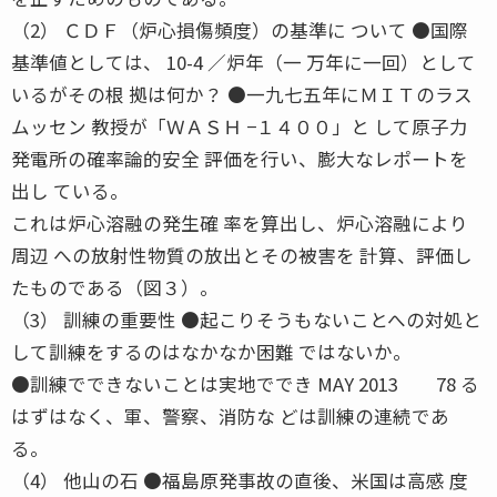
（2） ＣＤＦ（炉心損傷頻度）の基準に ついて ●国際
基準値としては、 10-4 ／炉年（一 万年に一回）として
いるがその根 拠は何か？ ●一九七五年にＭＩＴのラス
ムッセン 教授が「ＷＡＳＨ −１４００」と して原子力
発電所の確率論的安全 評価を行い、膨大なレポートを
出し ている。
これは炉心溶融の発生確 率を算出し、炉心溶融により
周辺 への放射性物質の放出とその被害を 計算、評価し
たものである（図３）。
（3） 訓練の重要性 ●起こりそうもないことへの対処と
して訓練をするのはなかなか困難 ではないか。
●訓練でできないことは実地ででき MAY 2013 78 る
はずはなく、軍、警察、消防な どは訓練の連続であ
る。
（4） 他山の石 ●福島原発事故の直後、米国は高感 度