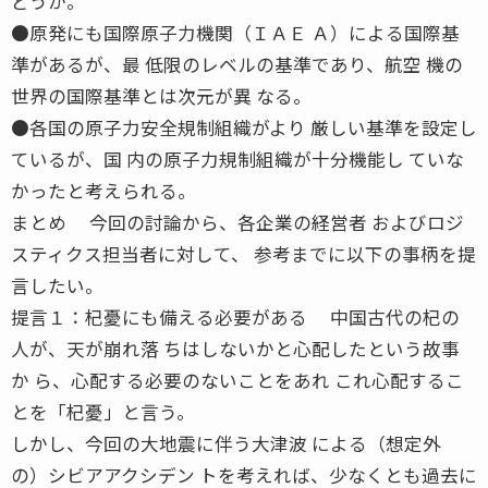
どうか。
●原発にも国際原子力機関（ＩＡＥ Ａ）による国際基
準があるが、最 低限のレベルの基準であり、航空 機の
世界の国際基準とは次元が異 なる。
●各国の原子力安全規制組織がより 厳しい基準を設定し
ているが、国 内の原子力規制組織が十分機能し ていな
かったと考えられる。
まとめ 今回の討論から、各企業の経営者 およびロジ
スティクス担当者に対して、 参考までに以下の事柄を提
言したい。
提言１：杞憂にも備える必要がある 中国古代の杞の
人が、天が崩れ落 ちはしないかと心配したという故事
か ら、心配する必要のないことをあれ これ心配するこ
とを「杞憂」と言う。
しかし、今回の大地震に伴う大津波 による（想定外
の）シビアアクシデン トを考えれば、少なくとも過去に