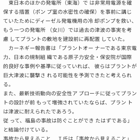
東日本のほかの発電所（東海）で は非常用電源を確
保する措置（ポン プ室の水密性の確保）を事前に講じ
ていたためにディーゼル発電機用の冷 却ポンプを救い、
もう一つの発電所 （女川）では過去の津波の事実を考
慮 してプラントの敷地を建設前に再配置 していた。
カーネギー報告書は「プラントオー ナーである東京電
力、日本の規制組 織である原子力安全・保安院が国際
的良好な事例や基準に従っていれば、 彼らはプラントが
巨大津波に襲撃さ れる可能性を予測できたと考えられ
る。
また、最新技術動向の安全性ア プローチに従ってプラン
トの設計が前 もって増強されていたならば、プラン ト
は津波に耐えられたであろう。
従 って、福島の事故は防ぐことができ たはずである」
と結論付けている。
事故から見えること Ｉ氏は「事故から見えること」