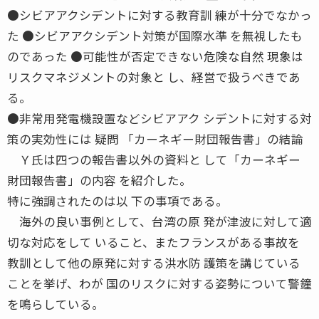
●シビアアクシデントに対する教育訓 練が十分でなかっ
た ●シビアアクシデント対策が国際水準 を無視したも
のであった ●可能性が否定できない危険な自然 現象は
リスクマネジメントの対象と し、経営で扱うべきであ
る。
●非常用発電機設置などシビアアク シデントに対する対
策の実効性には 疑問 「カーネギー財団報告書」の結論
Ｙ氏は四つの報告書以外の資料と して「カーネギー
財団報告書」の内容 を紹介した。
特に強調されたのは以 下の事項である。
海外の良い事例として、台湾の原 発が津波に対して適
切な対応をして いること、またフランスがある事故を
教訓として他の原発に対する洪水防 護策を講じている
ことを挙げ、わが 国のリスクに対する姿勢について警鐘
を鳴らしている。