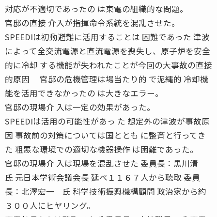
対応が不適切であったの は東電の組織的な問題。
官邸の直接 介入が指揮命令系統を混乱させた。
SPEEDIは初動避難に活用することは 困難であった 津波
によって全交流電源と直流電源を喪失し、原子炉を安全
的に冷却 する機能が失われたことが今回の大事故の直接
的原因 官邸の危機管理は場当たり的 で泥縄的 冷却機
能を活用できなかったの は大きなエラー。
官邸の現場介 入は一定の効果があった。
SPEEDIは活用の可能性があっ た 想定外の津波が事故原
因 事故前の対策については国ととも に整斉と行ってき
た 粗悪な環境での適切な機器操作 は困難であった。
官邸の現場介 入は現場を混乱させた 委員長：黒川清
氏 元日本学術会議会長 延べ１１６７人から聴取 委員
長：北澤宏一 氏 科学技術振興機構顧問 政治家から約
３００人にヒヤリング。