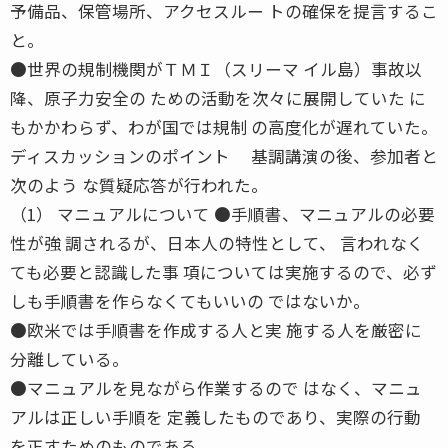
予備品、保管場所、アクセスルー トの確保を提言するこ
と。
●世界の規制機関がＴＭＩ（スリーマ イル島）事故以
降、原子力安全の ための活動を次々に展開していた に
もかかわらず、わが国では規制 の高度化が遅れていた。
ディスカッションのポイント 基調講演の後、参加者と
次のよう な質疑応答が行われた。
（1） マニュアルについて ●手順書、マニュアルの必要
性が強 調されるが、日本人の特性として、 言われなく
ても必要と認識した事 項については実施するので、必ず
しも手順書を作らなくてもいいの ではないか。
●欧米では手順書を作成する人と実 施する人を厳密に
分離している。
●マニュアルを見ながら作業するので はなく、マニュ
アルは正しい手順を 定義したものであり、実際の行動
を正すためのものである。