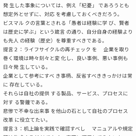
発 生した事象については、例え「杞憂」 であろうとも
想定外とせずに、対応 を考慮しておくべきだろう。
ビスマル クの言葉とされる「愚者は経験に学 び、賢者
は歴史に学ぶ」という箴言 の通り、自分自身の経験より
も先人 の経験（歴史）を尊重すべきである。
提言２：ライフサイクルの再チェック を 企業を取り
巻く環境は時々刻々と変 化し、良い事例、悪い事例も
日々発 生している。
企業として参考にすべ き事柄、反省すべききっかけは常
に 存在している。
それらは自社の提供 する製品、サービス、プロセスに
対す る警鐘である。
悲惨で不幸な出来事 を他山の石として自社のプロセス
改革 に役立てたい。
提言３：机上論を実践で確認すべし マニュアルや規定