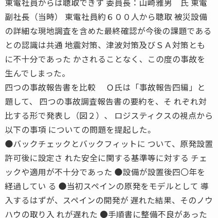
東電社員からは聴取できず 委員長：山崎雅男 氏 東電
副社長（当時） 東電社員約６００人から聴取 被災設備
の詳細な現地調査を含めた最終確認が今後の課題である
との認識は共通 地震対策、津波対策及びＳＡ対策とも
に不十分であった かされることなく、この度の事故を
生んでしまった。
四つの事故報告書を比較 Ｏ氏は「事故報告四編」と
題して、 四つの事故調査報告書の要約を、そ れぞれ対
比する形で発表し（図２）、 ロジスティクスの視点から
以下の事項 についての問題を提起した。
●バックチェックとバックフィットに ついて、原発設置
許可後に設定さ れた安全に関する基準等に対する チェ
ックや適用が不十分であった ●設備が設置後四〇年を
経過してい る ●当初スペインの原発をモデルとして 導
入するはずが、スペインの開発が 遅れた結果、そのノウ
ハウの取り入 れが遅れた ●手順書に整備不良があった