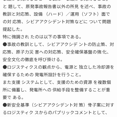
と 題して、原発事故報告書以外の所見 を述べ、事故の
教訓と対応策、設備 （ハード）／運用（ソフト）面で
の対 応策、シビアアクシデント対策などに ついて問題
提起した。
特に強調され たのは以下の事項である。
●事故の教訓として、シビアアクシデ ントの防止策、対
応策、原子力災 害への対応策、安全確保基盤の強 化、
安全文化の徹底を呼び掛ける。
●ロジスティクスの観点から、電源と 独立した冷却源を
確保するための 発電所設計を行うこと。
また支援 システムとして、支援のための資源 を複数個
所に備蓄し、発電所への 供給手段を整備することが重
要で ある。
●新安全基準（シビアアクシデント対 策）骨子案に対す
るロジスティク スからのパプリックコメントとして、