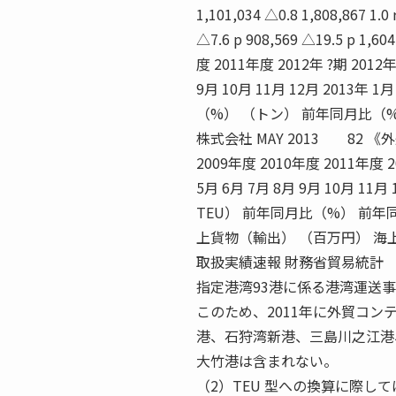
1,101,034 △0.8 1,808,867 1.0 
△7.6 p 908,569 △19.5 p 1,
度 2011年度 2012年 ?期 2012年
9月 10月 11月 12月 201
（%） （トン） 前年同月比（
株式会社 MAY 2013 82 《外航
2009年度 2010年度 2011年度 20
5月 6月 7月 8月 9月 10月 
TEU） 前年同月比（%） 前年
上貨物（輸出） （百万円） 海
取扱実績速報 財務省貿易統計
指定港湾93港に係る港湾運送
このため、2011年に外貿コン
港、石狩湾新港、三島川之江港
大竹港は含まれない。
（2）TEU 型への換算に際して