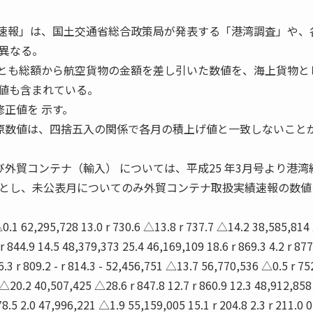
績速報」は、国土交通省総合政策局が発表する「港湾調査」や、
異なる。
入とも総額から航空貨物の金額を差し引いた数値を、海上貨物と
値も含まれている。
正値を 示す。
原数値は、四捨五入の関係で各月の積上げ値と一致しないこと
外貿コンテナ（輸入） については、平成25 年3月号より港湾
とし、未公表月についてのみ外貿コンテナ取扱実績速報の数値
 △0.1 62,295,728 13.0 r 730.6 △13.8 r 737.7 △14.2 38,585,81
 844.9 14.5 48,379,373 25.4 46,169,109 18.6 r 869.3 4.2 r 877
3 r 809.2 - r 814.3 - 52,456,751 △13.7 56,770,536 △0.5 r 75
△20.2 40,507,425 △28.6 r 847.8 12.7 r 860.9 12.3 48,912,858
78.5 2.0 47,996,221 △1.9 55,159,005 15.1 r 204.8 2.3 r 211.0 0