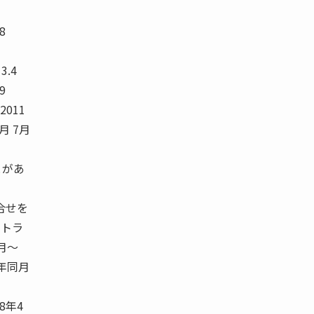
.8
 3.4
.9
 2011
6月 7月
とがあ
合せを
せトラ
4月〜
前年同月
8年4