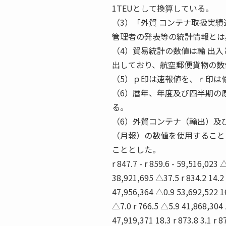
1TEUとして換算している。
（3）「外貿 コンテナ取扱実
管理者の発表等の統計情報とは
（4）貿易統計の数値は輸 出
出しており、航空郵便貨物の数
（5）ｐ印は速報値を、ｒ印は修
（6）暦年、年度及び四半期の
る。
（6）外貿コンテナ（輸出）及び
（月報）の数値を使用すること
こととした。
r 847.7 - r 859.6 - 59,516,023
38,921,695 △37.5 r 834.2 14.2 r
47,956,364 △0.9 53,692,522 16.
△7.0 r 766.5 △5.9 41,868,304 
47,919,371 18.3 r 873.8 3.1 r 8