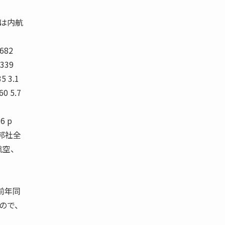
値は内航
,682
,339
35 3.1
60 5.7
.6 p
（邦社全
航空、
前年同
もので、