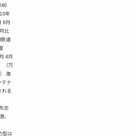
240
010年
月 8月
同月比
物鉄道
度
3月 4月
） （万
） 海
ンテナ
される
布志
港、
の型は