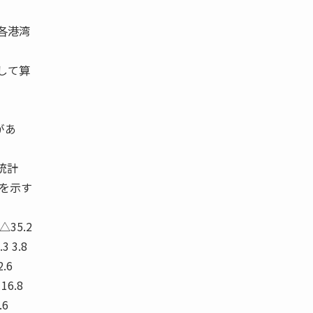
各港湾
して算
があ
統計
を示す
4 △35.2
.3 3.8
2.6
 16.8
.6