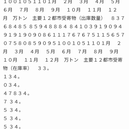
１３４。
０３４。
４７８３４。
７ ３４。
５ ３４。
５ ３４。
５ ３４。