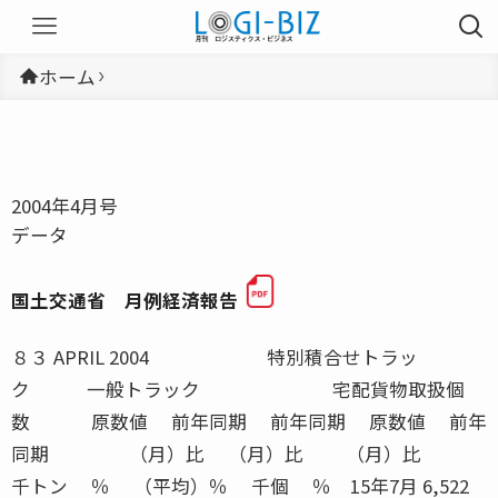
ホーム
2004年4月号
データ
国土交通省 月例経済報告
８３ APRIL 2004 特別積合せトラック 一般トラック 宅配貨物取扱個数 原数値 前年同期 前年同期 原数値 前年同期 （月）比 （月）比 （月）比 千トン ％ （平均）％ 千個 ％ 15年7月 6,522 2.8 0.6 261,461 1.715年8月 5,469 2.1 1.3 210,699 4.015年9月 6,052 8.2 1.7 218,520 2.415年10月 6,592 7.8 1.3 221,518 4.615年11月 6,050 △0.1 △3.1 229,904 △1.0資料出所 トラック輸送情報（特別積合せトラック２６社、一般（特別積合せを除く）トラック約１１００社及び宅配貨物取扱２０社） ＪＲ貨物会社（合計） ＪＲ貨物会社（車扱） ＪＲ貨物会社（コンテナ） 原数値 前年同期 原数値 前年同期 原数値 前年同期 （月）比 （季調済） （月）比 （月）比 千トン ％ 千トン ％ 千トン ％ 15年7月 2,954 △4.0 1,169 △15.6 1,787 5.415年8月 2,752 △5.7 1,109 △14.7 1,643 1.615年9月 3,072 △2.1 1,168 △14.5 1,904 7.415年10月 3,467 0.5 1,365 △10.1 2,101 8.815年11月 ■ 3,282 △7.4 ■ 1,354 △19.2 ■ 1,928 3.115年12月 ● 3,664 △0.4 ● 1,680 △8.7 ● 1,984 8.0資料出所 日本貨物鉄道株式会社 注）●印は速報値を、■印は修正値を示す 国土交通省 月例経済報告 内航海運（貨物船） 内航海運（油送船） 外航海運（輸入） 外航海運（輸出） 原数値 前年同期 原数値 前年同期 原数値 前年同期 原数値 前年同期 （月）比 （月）比 （月）比 （月）比 千トン ％ 千トン ％ 千トン ％ 千トン ％ 15年6月 20,766 △13.4 12,403 △5.7 23,069 9.3 988 △20.215年7月 21,722 △10.3 12,908 △9.2 21,431 △10.9 1,031 △17.815年8月 19,711 △13.3 12,023 △15.2 21,987 △5.0 931 △19.315年9月 23,226 △3.2 11,645 △20.2 20,010 △15.7 1,026 △11.215年10月 24,974 3.7 12,824 △12.5 19,470 △12.0 1,120 17.0 資料出所 内航船舶輸送統計月報 外航船舶運航事業３社の輸送トン数 外航海運（三国間） 外貿コンテナ（輸出） 外貿コンテナ（輸入） 原数値 前年同期 原数値 前年同期 原数値 前年同期 （月）比 （月）比 （月）比 千トン ％ 千トン ％ 千トン ％ 15年6月 11,652 19.4 5,545 0.3 7,520 6.615年7月 12,984 31.3 5,803 3.2 8,008 4.615年8月 14,283 38.8 5,619 4.4 7,435 △1.115年9月 14,377 34.5 5,715 5.8 7,939 6.915年10月 13,363 22.2資料出所 外航船舶運航事業３社の輸送トン数 五大港の取扱トン数（東京港、横浜港、名古屋港、大阪港、神戸港） 航空貨物量（輸出） 航空貨物量（輸入） 航空（国内線） 航空（国際線） 原数値 前年同期 原数値 前年同期 原数値 前年同期 原数値 前年同期 （月）比 （月）比 （月）比 （月）比 トン ％ トン ％ トン ％ トン ％ 15年7月 83,567 1.2 93,552 3.7 76,735 5.6 92,305 △8.915年8月 81,172 5.9 89,924 1.4 69,966 1.4 94,322 △3.415年9月 92,082 8.8 96,701 5.3 71,043 2.7 106,275 1.715年10月 104,385 △2.2 106,676 △9.0 76,805 5.2 115,610 △ 2.415年11月 100,974 4.4 108,664 △1.0 ■ 72,252 5.2 ■ 113,355 0.515年12月 ● 100,504 18.0 ● 103,715 5.0 ● 90,359 7.6 ● 113,273 9.5資料出所 新東京国際空港（東京税関調べ） 航空輸送統計速報 関西国際空港（大阪税関調べ） 最新値は邦社主要５社の輸送トン数の合計 注）●印は速報値を、■印は修正値を示す 航空貨物量（輸出・輸入）は継越貨物（税関に仮上陸届けを提出した通過貨物）を含まない 航空（国際線）は、邦社の輸送量を集計したもので、三国間の貨物輸送量を含む ― ― ― ― APRIL 2004 ８４入庫高及び保管残高 ２００４年１月 （単位：千トン、百万円） 区分 入庫高 前月比 前年同 保管残高 前月比 前年同 回転率 倉庫類別 （％） 月比（％） （％） 月比（％） （％） １〜３類倉庫 数量 2,104.8 84.4 100.8 4,589.8 102.7 96.1 45.1金額 632,447.4 85.1 110.9 1,320,110.0 101.2 98.5 − 野積倉庫 数量 32.1 82.7 80.2 71.5 95.4 115.5 46.2金額 5,797.8 94.1 101.1 11,357.8 96.5 122.1 − 貯蔵槽倉庫 数量 57.6 82.7 120.3 128.6 94.8 90.1 46.3金額 2,578.8 88.4 93.7 4,166.9 99.1 90.7 − 危険品倉庫 数量 8.3 79.8 88.7 13.9 96.4 88.2 60.2金額 8,765.3 95.3 229.7 11,583.0 109.4 161.9 − 普通倉庫計 数量 2,202.8 84.3 100.8 4,803.8 102.4 96.1 45.2金額 649,589.4 85.3 111.5 1,347,217.6 101.2 99.0 − 品目別明細表２ ２００４年１月 項 目 入 庫 高 保 管 残 高数 量前月比 前年同 金 額 数 量 前月比 前年同 金 額品 目 千トン