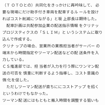
（Ｔ ＯＴＯとの）共同化をきっかけに再吟味して、 必
要な現場にだけ助手付き車両を配車するル ールを設け
ればコスト削減につながる」と坂 上部長は期待した。
配車計画は共配参加企業の配送指示情報 をクリナッ
プロジスティクスの「ＳＬＩＭ」と いうシステムに取り
込んで作成する。
クリナ ップの場合、営業所の業務担当者がサーバー の
端末から時間指定やツーマン配送などの配 送条件を入
力している。
ＣＳ推進部では、担 当者が入力を行う際にワンマン配
送の可否を 慎重に判断するよう指導し、コスト意識の
強 化を促した。
ただしツーマン配送が直ちににコストアップ を招く
というわけでもなかった。
ツーマン配 送にはもともと搬入時間を調整する狙いも