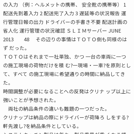
の入力 （例：ヘルメットの携帯、 安全靴の携帯等） 1
配送先到着入力 2 配送完了入力 3 遅延等の状況報告 運
行管理日報の出力 ドライバーの手書き不要 配送計画の
省人化 運行管理の状況確認 ＳＬＩＭサーバー JUNE
2013 48 その辺りの事情はＴＯＴＯ側も同様のは
ず だった。
ＴＯＴＯはそれまで一社単独、かつ 一台の車両に一つ
の施工現場の荷物だけを積 む?一現場・一車?を原則とし
て、すべて の施工現場に希望通りの時間に納品してき
た。
時間調整が必要になることへの反発はクリナ ップ以上に
強いことが予想された。
両社の納品条件の違いも難題の一つだった。
クリナップは納品の際にドライバーが荷降ろ しをする?
軒先渡し?を納品条件としている。