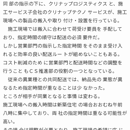
同 部の指示の下に、クリナップロジスティクス と、施
工サービス子会社のクリナップテクノ サービスが、施工
現場への製品の搬入や取り 付け・設置を行っている。
施工現場では搬入に合わせて荷受け要員を 手配して
おり、指定時間の順守は配送の必須 要件だ。
しかし営業部門の指示した指定時間 をそのまま受け入
れると効率の良い配送ルー トが組めないこともある。
コスト削減のため に営業部門と配送時間などの調整を
行うこと もＣＳ推進部の役割の一つとなっている。
従来の異業種との共同配送では、納品先の 業態が異
なるため指定時間が重なることは少 なかった。
ところが相手が同業となると事情 は変わる。
施工現場への搬入時間は新築住宅 の場合おおむね午前
八時に集中しており、両 社の指定時間は重なる可能性が
高い。
その場 合は調整が必要となり、施工現場の希望に応 じ