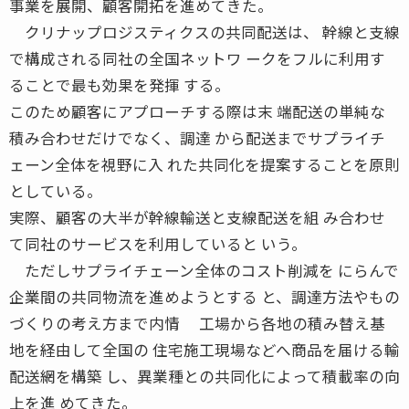
事業を展開、顧客開拓を進めてきた。
クリナップロジスティクスの共同配送は、 幹線と支線
で構成される同社の全国ネットワ ークをフルに利用す
ることで最も効果を発揮 する。
このため顧客にアプローチする際は末 端配送の単純な
積み合わせだけでなく、調達 から配送までサプライチ
ェーン全体を視野に入 れた共同化を提案することを原則
としている。
実際、顧客の大半が幹線輸送と支線配送を組 み合わせ
て同社のサービスを利用していると いう。
ただしサプライチェーン全体のコスト削減を にらんで
企業間の共同物流を進めようとする と、調達方法やもの
づくりの考え方まで内情 工場から各地の積み替え基
地を経由して全国の 住宅施工現場などへ商品を届ける輸
配送網を構築 し、異業種との共同化によって積載率の向
上を進 めてきた。