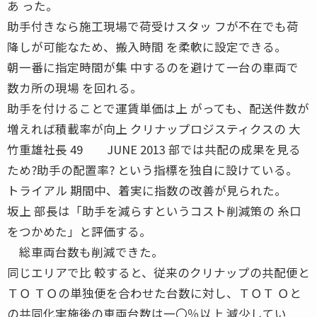
あ った。
助手付きなら施工現場で荷受けスタッ フが不在でも荷
降しが可能なため、搬入時間 を柔軟に設定できる。
朝一番に指定時間が集 中するのを避けて一台の車両で
数カ所の現場 を回れる。
助手を付けることで運賃単価は上 がっても、配送件数が
増えれば積載率が向上 クリナップロジスティクスの 大
竹重雄社長 49 JUNE 2013 部では共配の成果を見る
ため?助手の配置率? という指標を独自に設けている。
トライアル 期間中、着実に指数の改善が見られた。
坂上 部長は「助手を減らすというコスト削減策の 糸口
をつかめた」と評価する。
総車両台数も削減できた。
同じエリアで比 較すると、従来のクリナップの共配便と
ＴＯ ＴＯの単独便を合わせた台数に対し、ＴＯＴ Ｏと
の共同化実施後の車両台数は一〇％以上 減少してい