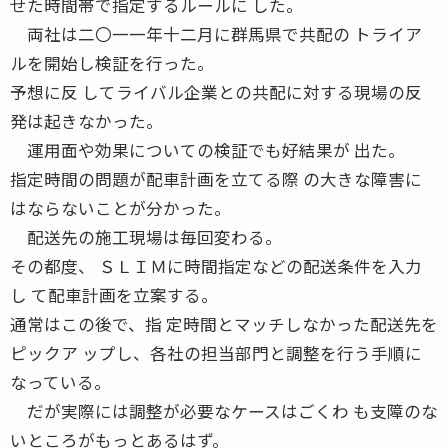
せた時間帯で指定するルールに した。
両社は二〇一一年十二月に群馬県で共配の トライア
ルを開始し検証を行った。
予想に反 してライバル企業との共配に対する現場の反
発は起きなかった。
運用面や効果についての検証でも好結果が 出た。
指定時間の問題が配車計画を立てる際 の大きな障害に
はならないことが分かった。
配送先の施工現場は毎回変わる。
その都度、 ＳＬＩＭに時間指定などの配送条件を入力
し て配車計画を立案する。
通常はこの後で、指 定時間とマッチしなかった配送先を
ピックア ップし、各社の担当部門と調整を行う手順に
なっている。
だが実際には調整が必要なケースはごくわ も支障のな
いところがもっとあるはず。