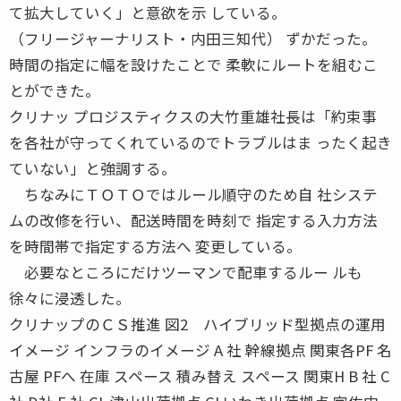
て拡大していく」と意欲を示 している。
（フリージャーナリスト・内田三知代） ずかだった。
時間の指定に幅を設けたことで 柔軟にルートを組むこ
とができた。
クリナッ プロジスティクスの大竹重雄社長は「約束事
を各社が守ってくれているのでトラブルはま ったく起き
ていない」と強調する。
ちなみにＴＯＴＯではルール順守のため自 社システ
ムの改修を行い、配送時間を時刻で 指定する入力方法
を時間帯で指定する方法へ 変更している。
必要なところにだけツーマンで配車するルー ルも
徐々に浸透した。
クリナップのＣＳ推進 図2 ハイブリッド型拠点の運用
イメージ インフラのイメージ A 社 幹線拠点 関東各PF 名
古屋 PFへ 在庫 スペース 積み替え スペース 関東H B 社 C