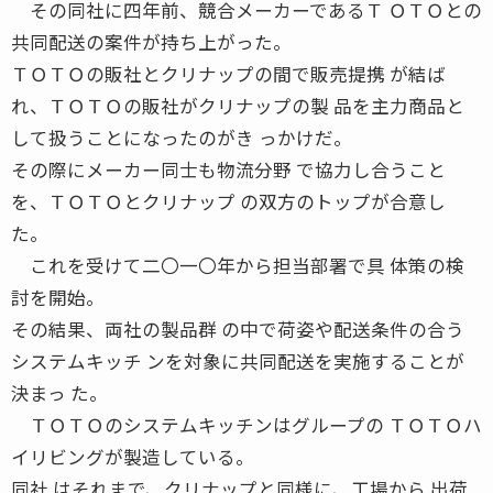
その同社に四年前、競合メーカーであるＴ ＯＴＯとの
共同配送の案件が持ち上がった。
ＴＯＴＯの販社とクリナップの間で販売提携 が結ば
れ、ＴＯＴＯの販社がクリナップの製 品を主力商品と
して扱うことになったのがき っかけだ。
その際にメーカー同士も物流分野 で協力し合うこと
を、ＴＯＴＯとクリナップ の双方のトップが合意し
た。
これを受けて二〇一〇年から担当部署で具 体策の検
討を開始。
その結果、両社の製品群 の中で荷姿や配送条件の合う
システムキッチ ンを対象に共同配送を実施することが
決まっ た。
ＴＯＴＯのシステムキッチンはグループの ＴＯＴＯハ
イリビングが製造している。
同社 はそれまで、クリナップと同様に、工場から 出荷