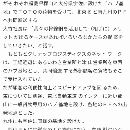
がそ れぞれ福島県郡山と大分県宇佐に設けた「ハ ブ基
地」でＴＯＴＯの荷物を受けて、北東北 と南九州のＰＦ
へ共同輸送する。
大竹社長は 「我々の幹線網を活用して（相手に）メリ
ット が出るケースがあればいろいろなかたちの提 案を
していきたい」と話す。
もともとクリナップロジスティクスのネット ワーク
は、工場近辺にあるいわき営業所と津 山営業所を東西
のハブ基地とし、共同輸送 する外部顧客の貨物もそこ
で受け入れていた。
だが顧客の利便性向上とスピードアップを図 るため、
東については別途、東北自動車道 のインターに近い郡
山に一般貨物専用のハブ 基地を設け、各地のＰＦへの出
発地点とした。
九州にも宇佐に同様の基地を設けた。
郡山ＰＦには従来のＴＣ機能に加え、在庫 型のＤＣ