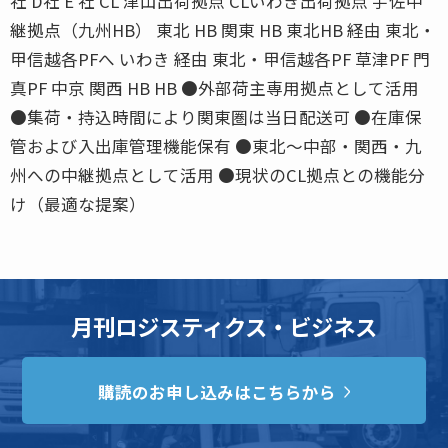
社 D社 E 社 CL 津山出荷拠点 CLいわき出荷拠点 宇佐中
継拠点（九州HB） 東北 HB 関東 HB 東北HB 経由 東北・
甲信越各PFへ いわき 経由 東北・甲信越各PF 草津PF 門
真PF 中京 関西 HB HB ●外部荷主専用拠点として活用
●集荷・持込時間により関東圏は当日配送可 ●在庫保
管および入出庫管理機能保有 ●東北〜中部・関西・九
州への中継拠点として活用 ●現状のCL拠点との機能分
け（最適な提案）
月刊ロジスティクス・ビジネス
購読のお申し込みはこちらから