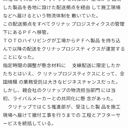
した製品を各地に設けた配送拠点を経由 して施工現場
などへ届けるという物流体制を 敷いていた。
この配送拠点をすべてクリナッ プロジスティクスの管理
下にあるＰＦへ移管。
ＴＯＴＯハイリビングが工場からＰＦへ製品 を持ち込
んで以降の配送をクリナップロジステ ィクスが運営する
ことになった。
指定時間の調整が懸念材料に 支線配送に限定したか
たちとはいえ、ク リナップロジスティクスにとって、全
国規模 の業務受託は大きなビジネスチャンスだった。
しかし、親会社のクリナップの物流担当部門 には当
初、ライバルメーカーとの共同化に懸 念があった。
クリナップではＣＳ推進部が、受注した製 品を施工
現場へ届けて据付工事を行うまでの 工程とアフターサ
ービスを統括している。