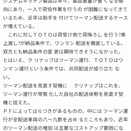
システムキッチン製品は年々、製品重量が重 くなる傾
向にあり、一人で荷役作業を行うの が困難になってきて
いるため、近年は助手を 付けてツーマン配送するケース
が増えている。
これに対しＴＯＴＯは荷受け側で荷降ろし を行う?車
上渡し?が納品条件で、ワンマン 配送を徹底している。
双方とも納品条件の変 更は期待できそうになかった。
とはいえ、ク リナップはツーマン運行、ＴＯＴＯはワ
ンマ ン運行という条件では、共同配送が成り立た な
い。
ツーマン配送を見直す契機に クリナップはこれを、
ツーマン運行が常態 化した自社の配送体勢を見直す契
機と捉えた。
ＰＦによってばらつきがあるものの、中には ツーマン運
行が全配送車両の八〜九割を占め るところもあり、近年
のツーマン配送の増加 は主要なコストアップ要因にな