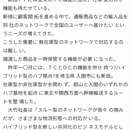
機能も持たせている。
新規に顧客開 拓を進める中で、通販商品などの輸入品を
同 社のネットワークで全国のユーザーへ届けたい とい
うニーズが増えてきた。
こうした需要に 無在庫型のネットワークで対応するの
は難し い。
調達した商品を一時保管する機能が必要 になった。
昨年一〇月には、ＴＣとＤＣの機能を併せ 持つ?ハイ
ブリッド型のハブ拠点?を埼玉県 入間市にも新設。
在庫型か非在庫型かを問わ ず、郡山と入間のいずれかの
ハブ基地を起点 に東北や関西方面へ幹線輸送するルー
トを整 備した。
大竹社長は「スルー型のネットワークが我々 の強み
だが、さまざまな物流形態への対応が いる。
ハイブリッド型を新しい共同化のビジ ネスモデルとし