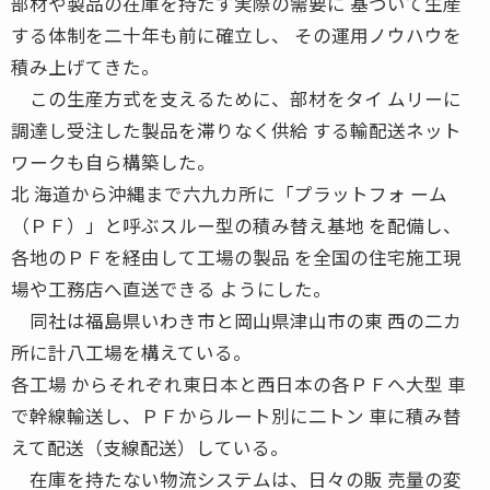
部材や製品の在庫を持たず実際の需要に 基づいて生産
する体制を二十年も前に確立し、 その運用ノウハウを
積み上げてきた。
この生産方式を支えるために、部材をタイ ムリーに
調達し受注した製品を滞りなく供給 する輸配送ネット
ワークも自ら構築した。
北 海道から沖縄まで六九カ所に「プラットフォ ーム
（ＰＦ）」と呼ぶスルー型の積み替え基地 を配備し、
各地のＰＦを経由して工場の製品 を全国の住宅施工現
場や工務店へ直送できる ようにした。
同社は福島県いわき市と岡山県津山市の東 西の二カ
所に計八工場を構えている。
各工場 からそれぞれ東日本と西日本の各ＰＦへ大型 車
で幹線輸送し、ＰＦからルート別に二トン 車に積み替
えて配送（支線配送）している。
在庫を持たない物流システムは、日々の販 売量の変