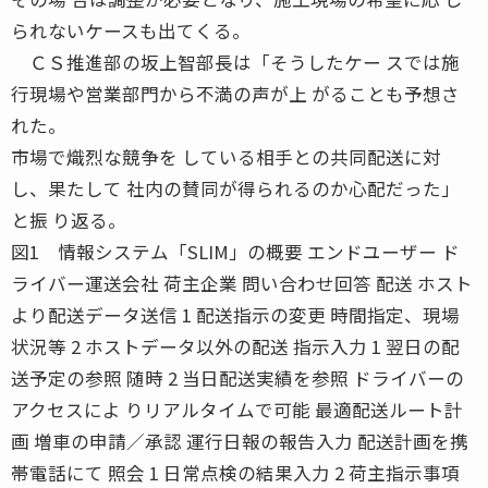
られないケースも出てくる。
ＣＳ推進部の坂上智部長は「そうしたケー スでは施
行現場や営業部門から不満の声が上 がることも予想さ
れた。
市場で熾烈な競争を している相手との共同配送に対
し、果たして 社内の賛同が得られるのか心配だった」
と振 り返る。
図1 情報システム「SLIM」の概要 エンドユーザー ド
ライバー運送会社 荷主企業 問い合わせ回答 配送 ホスト
より配送データ送信 1 配送指示の変更 時間指定、現場
状況等 2 ホストデータ以外の配送 指示入力 1 翌日の配
送予定の参照 随時 2 当日配送実績を参照 ドライバーの
アクセスによ りリアルタイムで可能 最適配送ルート計
画 増車の申請／承認 運行日報の報告入力 配送計画を携
帯電話にて 照会 1 日常点検の結果入力 2 荷主指示事項