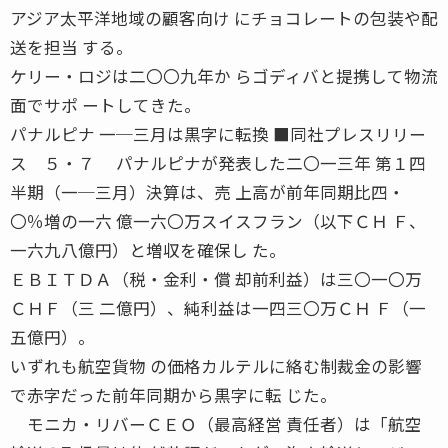
アジア太平洋地域の顧客向け にチョコレートの包装や配
送を担当 する。
ケリー・ロジは二〇〇九年か らゴディバと提携して物流
面でサポ ートしてきた。
パナルピナ 一─三月は黒字に転換 ■同社プレスリリー
ス ５・７ パナルピナが発表した二〇一三年 第１四
半期（一─三月）決算は、売 上高が前年同期比四・
〇％増の一六 億一六〇万スイスフラン（以下ＣＨ Ｆ、
一六九八億円）と増収を確保し た。
ＥＢＩＴＤＡ（税・金利・償 却前利益）は三〇一〇万
ＣＨＦ（三 二億円）、純利益は一四三〇万ＣＨ Ｆ（一
五億円）。
いずれも航空貨物 の価格カルテルに絡む制裁金の影響
で赤字だった前年同期から黒字に転 じた。
モニカ・リバーＣＥＯ（最高経営 責任者）は「航空