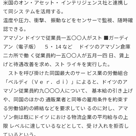
米国のオン・アセット・ インテリジェンス社と連携し
て同シス テムを活用する。
温度や圧力、衝撃、 振動などをセンサーで監視、随時確
認できる。
アマゾン ドイツで従業員一五〇〇人がスト ■ガーディ
アン（電子版） ５・ 14 など ドイツのアマゾン倉庫
二カ所で働 く従業員約一五〇〇人が五月一四 日、賃上
げと待遇改善を求め、スト ライキを実行した。
ストを呼び掛けた同国最大のサー ビス業の労働組合
「ベルディ（Ｖｅ ｒ．ｄｉ）」によると、ドイツのア
マゾン従業員約九〇〇〇人について、 基本給の引き上げ
や、同国のほかの 通販業者と同等の雇用条件を約束す
る労働協約の締結などを要求してい るのに対し、アマ
ゾン側は既にドイツ における物流企業の平均給与の上
限 レベルに達しているなどとして、受 け入れを拒否し
ているという。