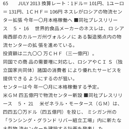
65 JULY 2013 換算レート：1ドル＝ 101円、1ユーロ
＝ 131円、1ＣＨＦ＝ 106円 ネスレがロシアの物流セン
ター拡張 今年一〇月本格稼働へ ■同社プレスリリー
ス ５・ 16 世界的食品メーカーのネスレは、ロ シア
南西部のカルーガ州ヴォルシノに ある製造拠点内の物
流センターの拡 張を進めている。
投資額は二九〇〇 万ＣＨＦ（三一億円）。
同国での商 品の需要増に対応し、ロシアやＣＩ Ｓ（独
立国家共同体）諸国の消費者 により優れたサービスを
提供できる ようにするのが狙い。
センターは今 年一〇月に本格稼働する予定。
米ＧＭ 四五億円で物流センター新設 ■同社プレスリリ
ース ５・ 21 米ゼネラル・モータース（ＧＭ）は、
四四五〇万ドル（四五億円）を投じ、 ミシガン州の
「ランシング・グランド リバー組立工場」内に新たな
大型物 流センターを建設する計画を発表し た。