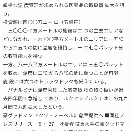
厳格な温 度管理が求められる医薬品の取扱量 拡大を狙
う。
投資額は四〇〇万ユー ロ（五億円）。
三〇〇〇平方メートルの施設は二 つの主要エリアな
どに分かれ、一六 〇〇平方メートルのエリアは一五℃
から二五℃の間に温度を維持し、一 二七〇パレット分
の収容能力を持つ。
一方、八一八平方メートルのエリアは 三五〇パレット
を収め、温度は二℃ から八℃の間に保つことが可能。
施 設には六つのトラックドックも備えて いる。
パナルピナは温度管理した航空貨 物の取り扱いが過
去四年間で急増し ており、ルクセンブルクではこの九カ
月間で九割拡大したという。
豪グッドマン アクゾ・ノーベルに倉庫提供へ ■同社プ
レスリリース ５・ 27 不動産投資大手の豪グッドマ