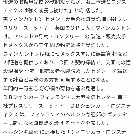
輸送の取扱量は依 然軟調だったが、海上輸送とロジス
ティクスは強く成長し続けた」と総 括した。
英ウィンカントン セメント大手の物流受託 ■同社プレ
スリリース ５・７ 英国の３ＰＬ大手ウィンカントン
は、セメントや骨材・コンクリートの 製造・販売大手
セメックスから三年 間の物流業務を受託した。
ウィンカ ントンは既にセメックス向けに建設資 材など
の配送を提供しており、今回 の契約締結で、英国内の建
設現場や 小売・卸売業者へ袋詰めしたセメン トを輸送
する計画と実務の双方を担 当することになる。
年間約一万五〇 〇〇個の荷物を運ぶ見通し。
ＤＢシェンカー フィンランドに大型物流センター ■同
社プレスリリース ５・７ ＤＢシェンカー・ロジステ
ィクス は、フィンランドのヘルシンキ近郊の ヴァンタ
ーに新たな物流拠点を設け る計画を発表した。
ヘルシンキ空港 に近接した「ヴィニッカラ・ロジステ