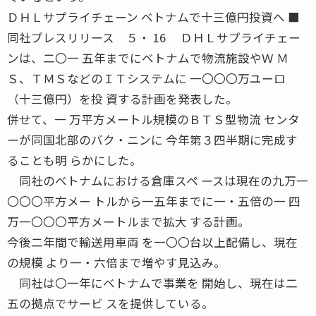
ＤＨＬサプライチェーン ベトナムで十三億円投資へ ■
同社プレスリリース ５・ 16 ＤＨＬサプライチェー
ンは、二〇一 五年までにベトナムで物流施設やＷ Ｍ
Ｓ、ＴＭＳなどのＩＴシステムに 一〇〇〇万ユーロ
（十三億円）を投 資する計画を発表した。
併せて、一 万平方メートル規模のＢＴＳ型物流 センタ
ーが同国北部のバク・ニンに 今年第３四半期に完成す
ることも明 らかにした。
同社のベトナムにおける倉庫スペ ースは現在の九万一
〇〇〇平方メー トルから一五年までに一・五倍の一 四
万一〇〇〇平方メートルまで拡大 する計画。
今後二年間で輸送用車両 を一〇〇台以上配備し、現在
の規模 より一・六倍まで増やす見込み。
同社は〇一年にベトナムで事業を 開始し、現在は二
五の拠点でサービ スを提供している。