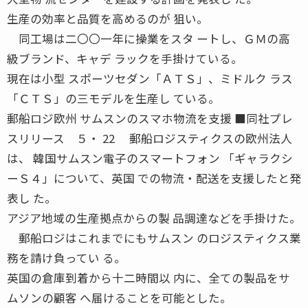
生産の効率と品質を高めるのが 狙い。
同工場は二〇〇一年に操業をスタ ートし、ＧＭの高
級ブランド、キャデ ラックを手掛けている。
現在は小型 スポーツセダン「ＡＴＳ」、ミドルク ラス
「ＣＴＳ」の三モデルを生産し ている。
郵船ロジ欧州 サムスンのスマホ物流を支援 ■同社プレ
スリリース ５・ 22 郵船ロジスティクスの欧州法人
は、 韓国サムスン電子のスマートフォン 「ギャラクシ
ーＳ４」について、英国 での物流・配送を支援したと発
表し た。
アジア地域の生産拠点からの製 品調達などを手掛けた。
郵船ロジはこれまでにもサムスン のロジスティクス業
務を請け負ってい る。
英国の倉庫到着から十二時間以 内に、全ての製品をサ
ムソンの顧客 へ届けることを可能とした。