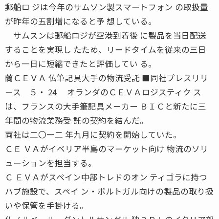
郵船ロ ジは今年のサムソン製スマートフォン の取扱量
が昨年の五割増になると予 想している。
サムスンは郵船ロジが空港到着後 に製品を当日配送
することを実現し たため、リードタイムを従来の三日
から一日に短縮できたと評価してい る。
蘭ＣＥＶＡ 仏筆記具大手の物流受託 ■同社プレスリリ
ース ５・ 24 オランダのＣＥＶＡロジスティク ス
は、フランスの大手筆記具メーカー ＢＩＣと新たに三
年間の物流業務受 託の契約を結んだ。
両社は二〇一二 年九月に契約を開始していた。
ＣＥ ＶＡがイベリア半島のマーケット向け 物流のソリ
ューションを担当する。
Ｃ ＥＶＡがスペイン中部トレドのオン ティゴラに持つ
ハブ施設で、スペイ ン・ポルトガル向けの製品の取り扱
いや保管を手掛ける。