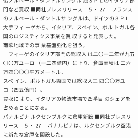
仏ノルベール・ダントルサングル 独３ＰＬのイタリア部
門など買収 ■同社プレスリリース ５・ 27 フランス
のノルベール・ダントルサ ングルは、ドイツの３ＰＬ
大手フィ ーゲから、イタリア、スペイン、ポル トガル各
国のロジスティクス事業を買 収すると発表した。
南欧地域での事 業基盤強化を狙う。
フィーゲのイタリア部門の総収入 は二〇一二年が九五
〇〇万ユーロ （一二四億円）に上り、倉庫面積は 二六
万四〇〇〇平方メートル。
スペ イン、ポルトガル両国では総収入三 四〇〇万ユー
ロ（四五億円）。
買収に より、イタリアの物流市場で四番目 のシェアを
占めることになる。
パナルピナ ルクセンブルクに倉庫新設 ■同社プレスリ
リース ５・ 27 パナルピナは、ルクセンブルク空港
に新たな倉庫を開設した。