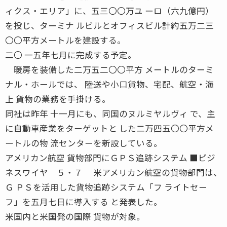
ィクス・エリア」に、五三〇〇万ユ ーロ（六九億円）
を投じ、ターミナ ルビルとオフィスビル計約五万二三
〇〇平方メートルを建設する。
二〇 一五年七月に完成する予定。
暖房を装備した二万五二〇〇平方 メートルのターミ
ナル・ホールでは、 陸送や小口貨物、宅配、航空・海
上 貨物の業務を手掛ける。
同社は昨年 十一月にも、同国のヌルミヤルヴィ で、主
に自動車産業をターゲットと した二万四五〇〇平方メ
ートルの物 流センターを新設している。
アメリカン航空 貨物部門にＧＰＳ追跡システム ■ビジ
ネスワイヤ ５・７ 米アメリカン航空の貨物部門は、
Ｇ ＰＳを活用した貨物追跡システム「フ ライトセー
フ」を五月七日に導入する と発表した。
米国内と米国発の国際 貨物が対象。