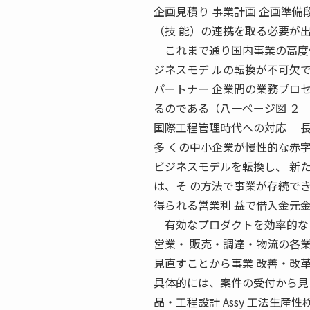
企画見積り 事業計画 企画準備
（技 能）の連携を取る必要が出
これまで通り国内事業の高度化
ジネスモデ ルの転換が不可欠
パートナー 企業間の業務プロ
るのである（八一ページ図 ２
国際工程管理時代への対応 長
多 くの中小企業が慢性的な赤字
ビジネスモデルを転換し、 新
は、そ の方法で事業が存続で
得られる営業利 益で借入金元
有効なプロダクトを効率的なプ
営業・ 販売・調達・物流の各
見直すことから事業 改善・改
具体的には、案件の受付から見 J
品・工程設計 Assy 工法生