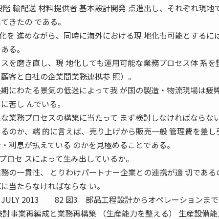
段階 輸配送 材料提供者 基本設計開発 点進出し、それぞれ現地
てきたの である。
を 進めながら、同時に海外における現 地化も可能とするに
である。
セスを磨き直し、現 地化しても運用可能な業務プロセス体 系を
 顧客と自社の企業間業務連携参 照）。
期にわたる景気の低迷によって我 が国の製造・物流現場は疲
に苦し んでいる。
たな業務プロセスの構築に当たって まず検討しなければならな
きるのか、端 的に言えば、売り上げから販売一般 管理費を差し
金・利息が払えている のかを見極めることである。
ロセ スによって生み出しているか。
業務の一貫性、 とりわけパートナー企業との連携が適 切である
革に当たらなければならな い。
ULY 2013 82 図3 部品工程設計からオペレーションまで
産性検討事業再編成と業務再構築 （生産能力を整える） 生産設備能