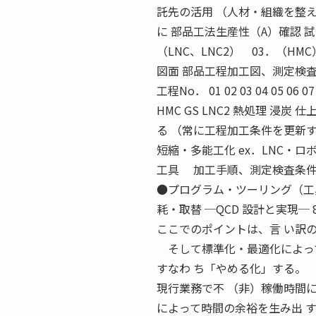
託先の活用 （人材・組織を整え
に 部品工法生産性（A）確認 試
（LNC、LNC2） 03．（H
図面 部品工程加工図、測定検
工程No． 01 02 03 04 05
HMC GS LNC2 熱処理 浸
る （常に工程加工条件を更新
短縮・多能工化 ex．LNC・ロ
工具 加工手順、測定検査条件
●プログラム・ツーリング（工
耗・取替 ─QCD 設計と実現─
ここでのポイントは、言 い訳
そして標準化・最適化によって
すなわ ち「やめる化」する。
現行業務で不 （非）稼働時間
によって時間の余裕を生み出 