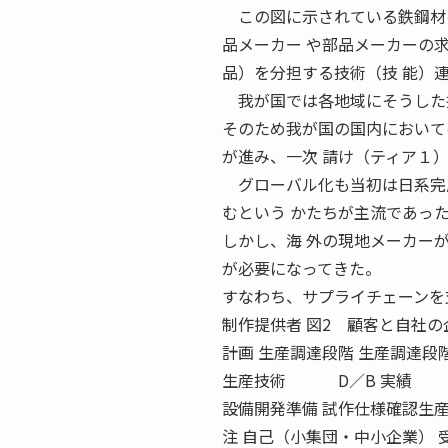
この図に示されている鉄鋼材の
品メーカー や部品メーカーの
品）を分担する技術（技 能）
我が国では各地域にそうした技
そのため我が国の国内において
が進み、一次 請け（ティア１
グローバル化も当初は日系完成
むという かたちが主流であっ
しかし、海 外の現地メーカー
が必要になってきた。
すなわち、サプライチェーンを支え
制作提供者 図2 顧客と自社の企
計画 生産調達段階 生産調達段階
生産技術 D／B 実績 D／B
設備開発準備 試作仕様確認生産
注 自己（小集団・中小企業） 