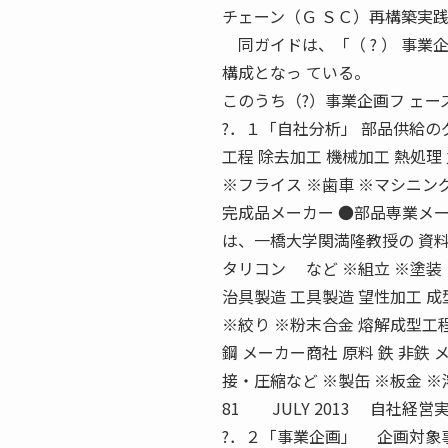
チェーン（Ｇ ＳＣ）再構築実
同ガイドは、「（ ? ） 事業
構成となっ ている。
このうち（?）事業企画フ ェ
?．１「自社分析」 部品供給の
工程 除去加工 機械加工 熱処
※フライス ※歯車 ※マシニン
完成品メーカー ●部品専業メー
は、一橋大学関満隆教授の 資料
タリコン など ※組立 ※塗装
治具製造 工具製造 望性加工 成型
※絞り ※粉末合金 熔解成型工
鋼 メーカー商社 原料 鉄 非鉄 
接・圧縮など ※製缶 ※板金 ※
81 JULY 2013 自社
?．２「事業企画」 企画対象