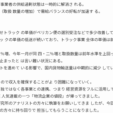
送事業者の供給過剰状態は一時的に解消さ れる。
（取扱 数量の増加）で需給バランスの好転が加速す る。
せトラック の単価がペリカン便の選別受注などで多少改善し
ッ クの単価の低迷が続いており、トラック事業 全体の単価は
六％増、今年一月が同 四・二％増と取扱数量は前年水準を上回っ
止まったと は言い難い状況にある。
トを進めて いる影響で、国内貨物輸送量は中期的に減少 して
もので収入を確保することがよ り困難になっていく。
単独ではなく各事業との連携、つまり 経営資源をフルに活用し
通 運 人気連載の一つ「物流企業の値段」が帰ってきました。
研究所のアナリストの方々に執筆をお願いしてきま したが、今
の方々に持ち回りで 担当してもらうことになりました。