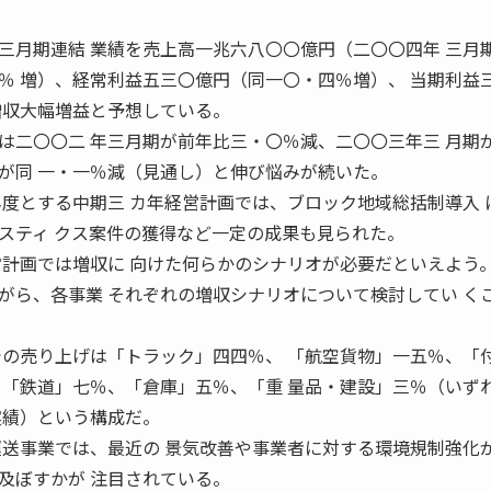
三月期連結 業績を売上高一兆六八〇〇億円（二〇〇四年 三月
％ 増）、経常利益五三〇億円（同一〇・四％増）、 当期利益
増収大幅増益と予想している。
は二〇〇二 年三月期が前年比三・〇％減、二〇〇三年三 月期
が同 一・一％減（見通し）と伸び悩みが続いた。
年度とする中期三 カ年経営計画では、ブロック地域総括制導入 
スティ クス案件の獲得など一定の成果も見られた。
営計画では増収に 向けた何らかのシナリオが必要だといえよう
がら、各事業 それぞれの増収シナリオについて検討してい く
での売り上げは「トラック」四四％、 「航空貨物」一五％、「
、「鉄道」七％、「倉庫」五％、「重 量品・建設」三％（いず
実績）という構成だ。
運送事業では、最近の 景気改善や事業者に対する環境規制強化が
及ぼすかが 注目されている。