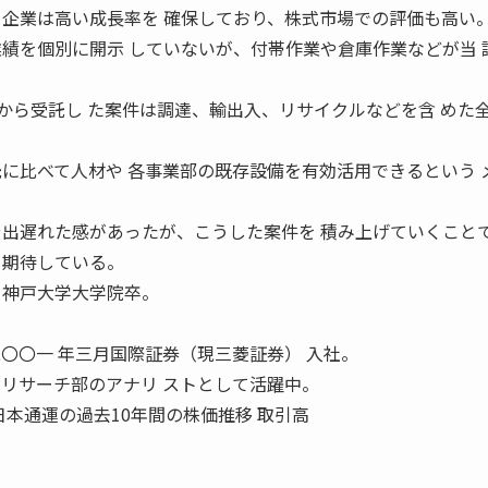
る企業は高い成長率を 確保しており、株式市場での評価も高い
業績を個別に開示 していないが、付帯作業や倉庫作業などが当 
から受託し た案件は調達、輸出入、リサイクルなどを含 めた
託に比べて人材や 各事業部の既存設備を有効活用できるという 
や出遅れた感があったが、こうした案件を 積み上げていくこと
と期待している。
月神戸大学大学院卒。
〇〇一 年三月国際証券（現三菱証券） 入社。
ィリサーチ部のアナリ ストとして活躍中。
日本通運の過去10年間の株価推移 取引高