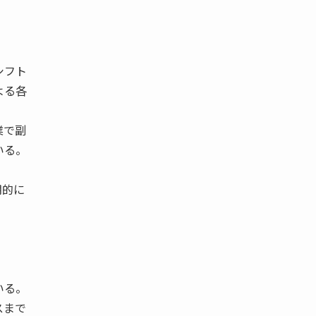
シフト
よる各
業で副
いる。
期的に
いる。
スまで