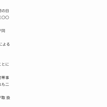
期の日
三〇〇
が同
による
。
ことに
付帯事
れも二
取 扱