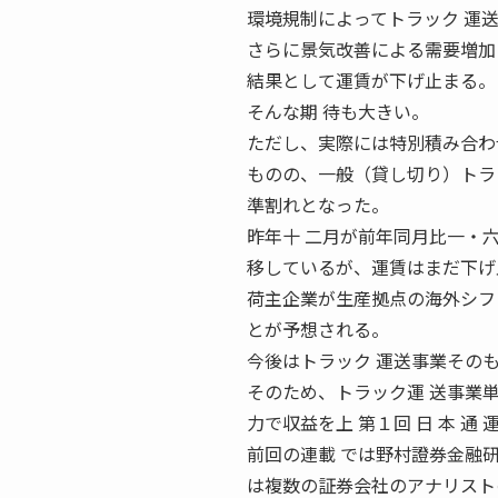
環境規制によってトラック 運
さらに景気改善による需要増加
結果として運賃が下げ止まる。
そんな期 待も大きい。
ただし、実際には特別積み合わ
ものの、一般（貸し切り）トラ
準割れとなった。
昨年十 二月が前年同月比一・
移しているが、運賃はまだ下げ
荷主企業が生産拠点の海外シフ
とが予想される。
今後はトラック 運送事業その
そのため、トラック運 送事業
力で収益を上 第１回 日 本 
前回の連載 では野村證券金融
は複数の証券会社のアナリスト