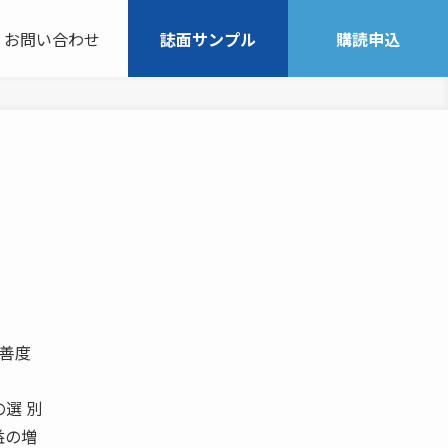
お問い合わせ
誌面サンプル
購読申込
改善度
選 別
益の増