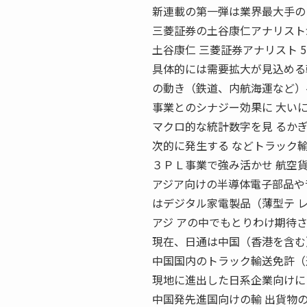
新連載の第一弾は業界最大手の
三菱証券の土谷康仁アナリスト
土谷康仁 三菱証券アナリスト 55
具体的には需要拡大が見込める
の動き（鉄道、内航海運など）
事業とのシナジー効果に 大い
マクロ的な統計数字を見 るか
次的に発生する などトラック
３ＰＬ事業で強み活かせ 航空
アジア向けの半導体電子部品や
はデジタル家電製品（薄型テ 
アジ アの中でもとりわけ期待
現在、日通は中国（香港を含む
中国国内のトラック輸送免許（
現地に進出した日系企業向けに
中国発先進国向けの輸 出貨物