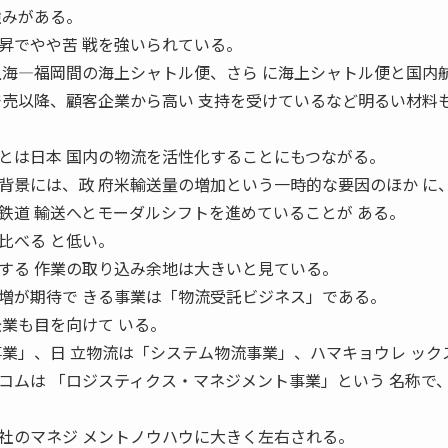
強みがある。
昇でやや苦 戦を強いられている。
上海―福岡間の海上シャトル便、さら に海上シャトル便と国内
発売以降、顧客企業から高い 支持を受けているなど明るい材料
とは日本 国内の物流を活性化することにもつながる。
背景には、政 府米輸送量の増加という一時的な要因のほか に
鉄道 輸送へとモーダルシフトを進めていることが ある。
比べる と低い。
する 作業の取り込み余地は大きいと見ている。
増が期待で きる事業は「物流受託ビジネス」である。
企業も目を向けて いる。
事業」、日 立物流は「システム物流事業」、ハマキョウレ ック
コムは 「ロジスティクス・マネジメント事業」という 名称で
社のマネジ メントノウハウに大きく左右される。