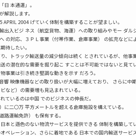
「日 本通運」。
が解説します。
 APRIL 2004 げていく体制を構築することが望ましい。
輸出入ビジ ネス（航空貨物、海運）への取り組みやモー ダル
へ の対応、３ＰＬ事業（付帯作業、倉庫事業） の拡充などに
に期待したい。
ぎり、トラック輸送量の減少傾向は続く とされているが、他事
輸送の潜在的な需要を掘り起こ すことは不可能ではないと見て
貨物事業は引き続き堅調な動きを示す だろう。
音響 映像機器などの取り扱いが大幅に増えており、 さらに中
レビなど）の需要増も見込まれている。
されているのは中国 でのビジネスの伸長だ。
）に二〇万 平方メートルを超える倉庫施設を構えている。
道路運輸免許） も保有する。
 日本と遜色のない物流サービスを提供できる 体制を構築して
のオペレーション、さらに着地である 日本での国内輸送サービ