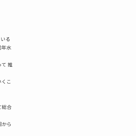
ている
前年水
て 推
いくこ
て総合
回から