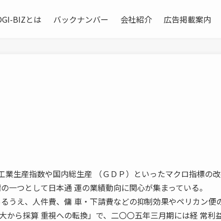
OGI-BIZとは
バックナンバー
会社紹介
広告掲載案内
市場では鉱工業生産指数や国内総生産 （ＧＤＰ）といったマクロ指標の
標の一つとして日本通 運の業績動向に関心が集まっている。
あるうえ、人件費、傭 車・下請費などの抑制効果やペリカン便の
大から採算 重視への転換」で、二〇〇五年三月期には経 常利