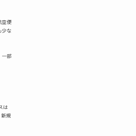
航空便
も少な
、一部
スは
、新規