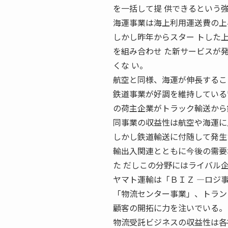
を一括して提 供できるという
海運事業は海上利用運送費の上
しかし昨年からスター トした
を組み合わせ た新サービスが
くな い。
航空と同様、海運が伸長するこ
鉄道事業が好調を維持している
の荷主企業がトラック輸送から
同事業の収益性は航空や海運に
しかし鉄道輸送に付随して発生
輸出入関連とともに今後の需要
た だしこの分野にはライバル
ヤマト運輸は「ＢＩＺ ―ロジ
「物流センター事業」、トラン
顧客の開拓に力を注いでいる。
物流受託ビジネスの収益性は各