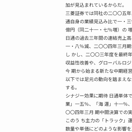
加が見込まれているからだ。
三菱証券では同社の二〇〇五年
通自身の業績見込み比で一・三
億円（同二十一・七％増）の 
日通の過去三年間の連結売上高
一・八％減、二〇〇四年三月期
し かし、二〇〇三年度を最終
収益性改善や、グローバルロジ
今 期から始まる新たな中期経
以下では足元の動向を踏まえな
する。
シナジー効果に期待 日通単体
業」一五％、「海 運」十一％
〇〇四年三月 期中間決算での
このう ち主力の「トラック」
数量や単価にどのような影響を