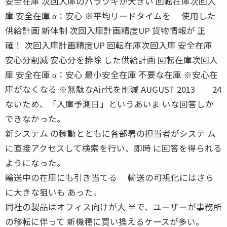
安全在庫 次回入庫のバラツキが大きい 回転在庫次回入
庫 安全在庫 α：安心 ※平均リードタイムを 使用した
供給計画 新体制 次回入庫計画精度UP 貨物情報が 正
確！ 次回入庫計画精度UP 回転在庫次回入庫 安全在庫
安心分削減 安心分を排除 した供給計画 回転在庫次回入
庫 安全在庫 α：安心 最小安全在庫 不要な在庫 ※安心在
庫がなくなる ※無駄なAir代を削減 AUGUST 2013 24
ないため、「入庫予測日」というあいま いな回答しか
できなかった。
新システム の稼動とともに各部署の担当者がシステ ム
に直接アクセスして検索を行い、即時 に回答を得られる
ようになった。
輸送中の在庫にも引き当てる 輸送の可視化にはさら
に大きな狙いも あった。
同社の製品はオフィス向けが大 半で、ユーザーが事務所
の移転に伴って 新機種に買い換えるケースが多い。