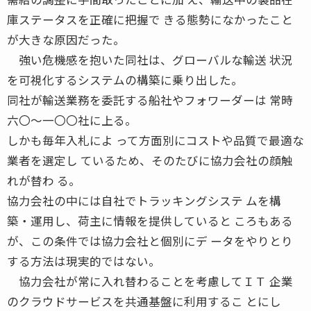
庫ステータスを正確に把握で きる態勢になかったこと
が大きな原因だった。
強い危機感を抱いた同社は、グローバルな輸送 状況
を可視化するシステムの構築に乗り出した。
同社が輸送業務を委託する船社やフォワーダーは 常時
六〇〜一〇〇社に上る。
しかも毎年入札によ って方面別にコストや品質で最適な
業者を選定し ているため、そのたびに協力会社の顔触
れが替わ る。
協力会社の中には自社でトラッキングシステ ムを構
築・運用し、荷主に情報を提供していると ころもある
が、この条件では協力会社と個別にデ ータをやりとり
する方法は現実的ではない。
協力会社が常に入れ替わることを考慮してＩＴ 企業
のクラウドサービスを共通基盤に利用するこ とにし