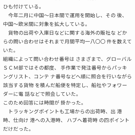
ひも付けている。
今年二月に中国〜日本間で運用を開始し、その 後、
中国〜欧米間に対象を拡大している。
貨物の出荷や入庫日などに関する海外の販社な どか
らの問い合わせはそれまで月間平均一八〇〇 件を数えて
いた。
組織によって問い合わせ番号は さまざまで、グローバル
ＳＣＭ部ではその都度、 手作業で発注番号からパッキ
ングリスト、コンテ ナ番号などへ順に照合を行いながら
該当する貨物 を積んだ船便を特定し、船社やフォワー
ダーに電 話などで照会していた。
このため回答には時間が 掛かった。
トラッキングポイントも工場からの出荷時、出 港
時、仕向け 港への入港時、 ハブへ着荷時 の四ポイント
だけだった。