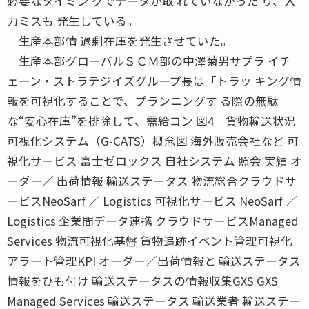
必要なタイミン グでデータが取 れていなかった り、入
力ミスも 発生している。
生産本部情 過剰在庫を発生させていた。
生産本部グローバルＳＣＭ部の中澤菊男サプラ イチ
ェーン・ストラテジイズグループ長は「トラッ キング情
報を可視化することで、プランニングす る際の無駄
な“安心在庫”を排除して、需給コン 図4 貨物輸送状況
可視化システム（G-CATS）概念図 海外販売会社など 可
視化サービス 富士ゼロックス 自社システム 照会 実績 オ
ーダー／ 出荷情報 輸送ステータス 物流総合クラウドサ
ービスNeoSarf ／ Logistics 可視化サービス NeoSarf ／
Logistics 企業間データ連携 クラウドサービスManaged
Services 物流可視化基盤 貨物追跡イベント管理可視化
アラート管理KPI オーダー／出荷情報と 輸送ステータス
情報をひも付け 輸送ステータスの情報収集GXS GXS
Managed Services 輸送ステータス 輸送業者 輸送ステー