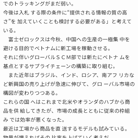
でのトラッキングがまだ弱い。
今後は入札 する際の条件に“提供される情報の質の高
さ”を 加えていくことも検討する必要がある」と考えて
いる。
富士ゼロックスは今秋、中国への生産の一極集 中を
避ける目的でベトナムに新工場を稼動させる。
それに伴いグローバルＳＣＭ部では新たにベトナ ムを
基点とするサプライチェーンの構築に取り組む。
また近年はブラジル、インド、ロシア、南アフ リカな
ど新興国の売り上げが急速に伸びて、グロ ーバル市場の
構図が変わりつつある。
これらの国 へはこれまで北米やオランダのハブから商
品を供 給してきたが、市場の成長とともに従来の枠組
み では効率が悪くなった。
最近は工場から商品を直 送するモデルも試みている。
物量が増えればその 比率を上げていく考えだ。