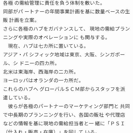
各極 の需給管理に責任を負う体制を敷いた。
同部がパ ートナーの年間事業計画を基に数量ベースの生
販 計画を立案。
さらに各極のハブをガバナンスして、 現地の需給プラン
ニングや実際のオペレーションに も関与する。
現在、ハブは七カ所に置いている。
アジア・パ シフィック地域は東京、大阪、シンガポー
ル、シ ドニーの四カ所。
北米は東海岸、西海岸の二カ所。
ヨーロッパはオランダの一カ所だ。
これらのハブへ グローバルＳＣＭ部からスタッフを派
遣している。
彼らが各極のパートナーのマーケティング部門と 共同
で中長期のプランニングを行い、各国の販社 や代理店
などの情報を基に現地の需給担当者と一 緒に「ＰＳＩ
（仕入れ・販売・在庫）」を回して いる。