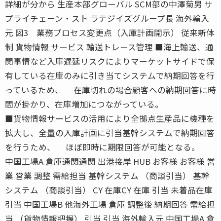
詳細が分から 生産本部グローバル SCM部の中澤菊男 サ
プライチェーン・スト ラテジイズグループ長 海外輸入
元 図3 業務プロセス変更点（入庫計画開示） 従来新体
制 貨物情報 サービス 輸送トレース管理 ■海上輸送、通
関事情など入庫遅延リスクによりマーケットサイドで保
有している在庫のみに引き当てシステムで納期回答を行
っているため、 在庫切れの場合顧客への納期回答に時
間が掛かり、在庫増加につながっている。
■貨物情報サービスの活用により全拠点生産品に機種を
拡大し、全量の入庫計画に引当基幹システムで納期回答
を行うため、 ほぼ即時に期限回答が可能となる。
中国工場A 倉庫通関通関 出港接岸 HUB お客様 お客様 営
業 営業 調整 需給担当 基幹システム （商談引当） 基幹
システム （商談引当） CY 在庫CY 在庫 引当 未着品在庫
引当 中国工場B 他海外工場 倉庫 調整後 納期回答 需給担
当 （貨物情報把握） 引当 引当 海外輸入元 中国工場A 倉