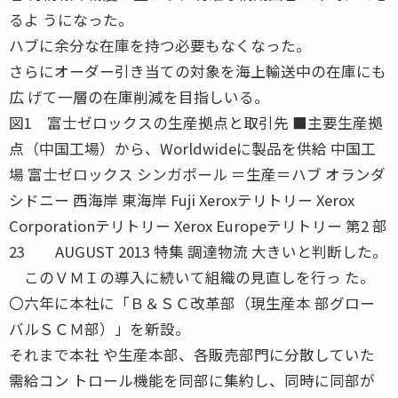
るよ うになった。
ハブに余分な在庫を持つ必要もなくなった。
さらにオーダー引き当ての対象を海上輸送中の在庫にも
広 げて一層の在庫削減を目指しいる。
図1 富士ゼロックスの生産拠点と取引先 ■主要生産拠
点（中国工場）から、Worldwideに製品を供給 中国工
場 富士ゼロックス シンガポール ＝生産＝ハブ オランダ
シドニー 西海岸 東海岸 Fuji Xeroxテリトリー Xerox
Corporationテリトリー Xerox Europeテリトリー 第2 部
23 AUGUST 2013 特集 調達物流 大きいと判断した。
このＶＭＩの導入に続いて組織の見直しを行っ た。
〇六年に本社に「Ｂ＆ＳＣ改革部（現生産本 部グロー
バルＳＣＭ部）」を新設。
それまで本社 や生産本部、各販売部門に分散していた
需給コン トロール機能を同部に集約し、同時に同部が