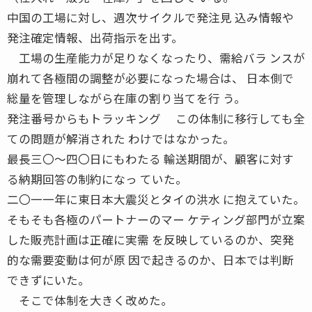
中国の工場に対し、週次サイクルで発注見 込み情報や
発注確定情報、出荷指示を出す。
工場の生産能力が足りなくなったり、需給バラ ンスが
崩れて各極間の調整が必要になった場合は、 日本側で
総量を管理しながら在庫の割り当てを行 う。
発注番号からもトラッキング この体制に移行しても全
ての問題が解消された わけではなかった。
最長三〇〜四〇日にもわたる 輸送期間が、顧客に対す
る納期回答の制約になっ ていた。
二〇一一年に東日本大震災とタイの洪水 に抱えていた。
そもそも各極のパートナーのマー ケティング部門が立案
した販売計画は正確に実需 を反映しているのか、突発
的な需要変動は何が原 因で起きるのか、日本では判断
できずにいた。
そこで体制を大きく改めた。