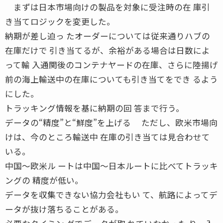
まずは日本市場向けの製品を対象に受注時の在 庫引
き当てロジックを変更した。
納期が差し迫っ たオーダーについては従来通りハブの
在庫だけで 引き当てるが、余裕がある場合は日数によ
って輸 入通関後のコンテナヤードの在庫、さらに陸揚げ
前の海上輸送中の在庫についても引き当てをでき るよう
にした。
トラッキング情報を基に納期の回 答まで行う。
データの“精度”と“鮮度”を上げる ただし、欧米市場向
けは、今のところ輸送中 在庫の引き当ては見合わせて
いる。
中国〜欧米ル ートは中国〜日本ルートに比べてトラッキ
ングの 精度が低い。
データを収集できない協力会社もい て、航路によってデ
ータが抜け落ちることがある。