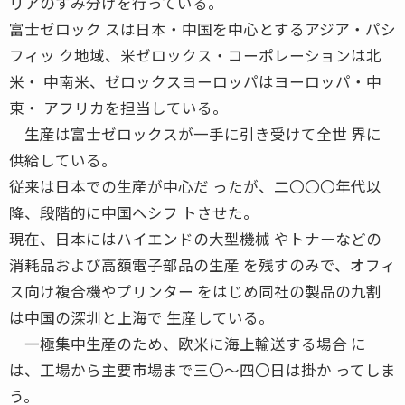
リアのすみ分けを行っている。
富士ゼロック スは日本・中国を中心とするアジア・パシ
フィッ ク地域、米ゼロックス・コーポレーションは北
米・ 中南米、ゼロックスヨーロッパはヨーロッパ・中
東・ アフリカを担当している。
生産は富士ゼロックスが一手に引き受けて全世 界に
供給している。
従来は日本での生産が中心だ ったが、二〇〇〇年代以
降、段階的に中国へシフ トさせた。
現在、日本にはハイエンドの大型機械 やトナーなどの
消耗品および高額電子部品の生産 を残すのみで、オフィ
ス向け複合機やプリンター をはじめ同社の製品の九割
は中国の深圳と上海で 生産している。
一極集中生産のため、欧米に海上輸送する場合 に
は、工場から主要市場まで三〇〜四〇日は掛か ってしま
う。