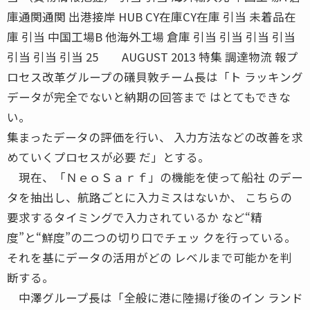
庫通関通関 出港接岸 HUB CY在庫CY在庫 引当 未着品在
庫 引当 中国工場B 他海外工場 倉庫 引当 引当 引当 引当
引当 引当 引当 25 AUGUST 2013 特集 調達物流 報プ
ロセス改革グループの礒貝敦チーム長は「ト ラッキング
データが完全でないと納期の回答まで はとてもできな
い。
集まったデータの評価を行い、 入力方法などの改善を求
めていくプロセスが必要 だ」とする。
現在、「ＮｅｏＳａｒｆ」の機能を使って船社 のデー
タを抽出し、航路ごとに入力ミスはないか、 こちらの
要求するタイミングで入力されているか など“精
度”と“鮮度”の二つの切り口でチェッ クを行っている。
それを基にデータの活用がどの レベルまで可能かを判
断する。
中澤グループ長は「全般に港に陸揚げ後のイン ランド