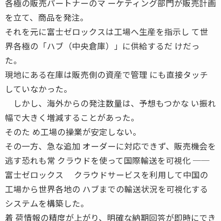
各極の販売パートナーのマ ーケティング部門が販売計画
を立て、商品を発注。
それを元に富士ゼロックスは工場へ生産を指示し て世
界各極の「ハブ（中央倉庫）」に供給するだ けだっ
た。
現地にある在庫は販売側の資産で管理 にも直接タッチ
していなかった。
しかし、海外からの発注数量は、予想もつかな い振れ
幅で大きく増減することがあった。
そのた め工場の操業が安定しない。
その一方、急な追加 オーダーに対応できず、販売機会を
逃す恐れも常 クラウドを使って国際輸送を可視化 ──
富士ゼロックス クラウドサービスを利用して中国の
工場から世界各地の ハブまでの輸送状況を可視化する
システムを構築した。
着 荷情報の精度が上がり、明確な納期回答が即時にでき