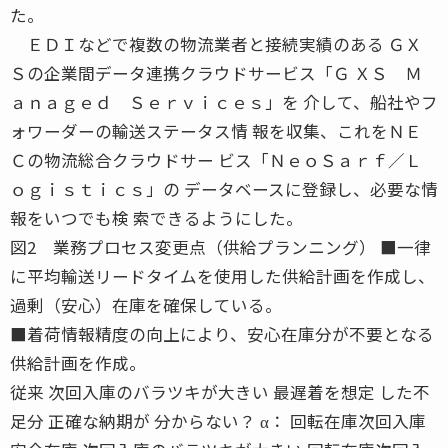
た。
ＥＤＩなどで複数の物流業者と接続実績のある ＧＸ
Ｓの企業間データ連携クラウドサービス「Ｇ ＸＳ Ｍ
ａｎａｇｅｄ Ｓｅｒｖｉｃｅｓ」を 介して、船社やフ
ォワーダーの輸送ステータス情 報を収集、これをＮＥ
Ｃの物流総合クラウドサー ビス「ＮｅｏＳａｒｆ／Ｌ
ｏｇｉｓｔｉｃｓ」の データベースに登録し、必要な情
報をいつでも検 索できるようにした。
図2 業務プロセス変更点（供給プランニング） ■一律
に平均輸送リードタイムを使用した供給計画を作成し、
過剰（安心）在庫を確保している。
■着荷情報精度の向上により、安心在庫分が不要となる
供給計画を作成。
従来 次回入庫のバラツキが大きい 最遅着を想定 した不
足分 正確な納期が 分からない？ α： 回転在庫次回入庫