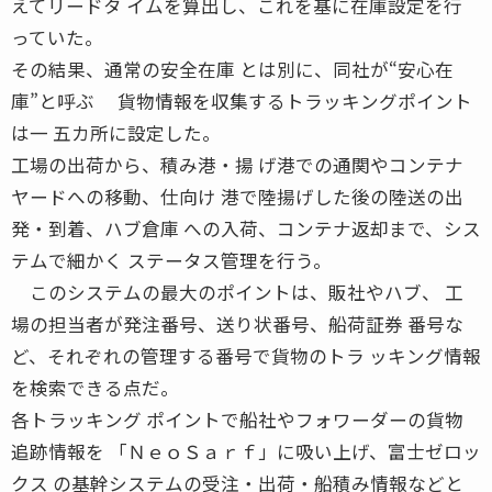
えてリードタ イムを算出し、これを基に在庫設定を行
っていた。
その結果、通常の安全在庫 とは別に、同社が“安心在
庫”と呼ぶ 貨物情報を収集するトラッキングポイント
は一 五カ所に設定した。
工場の出荷から、積み港・揚 げ港での通関やコンテナ
ヤードへの移動、仕向け 港で陸揚げした後の陸送の出
発・到着、ハブ倉庫 への入荷、コンテナ返却まで、シス
テムで細かく ステータス管理を行う。
このシステムの最大のポイントは、販社やハブ、 工
場の担当者が発注番号、送り状番号、船荷証券 番号な
ど、それぞれの管理する番号で貨物のトラ ッキング情報
を検索できる点だ。
各トラッキング ポイントで船社やフォワーダーの貨物
追跡情報を 「ＮｅｏＳａｒｆ」に吸い上げ、富士ゼロッ
クス の基幹システムの受注・出荷・船積み情報などと