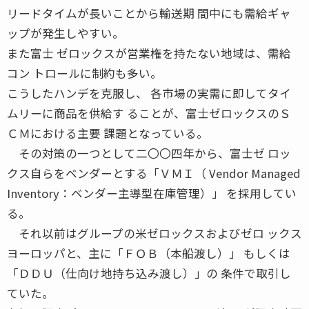
リードタイムが長いことから輸送期 間中にも需給ギャ
ップが発生しやすい。
また富士 ゼロックスが営業権を持たない地域は、需給
コン トロールに制約も多い。
こうしたハンデを克服し、 各市場の実需に即してタイ
ムリーに商品を供給す ることが、富士ゼロックスのＳ
ＣＭにおける主要 課題となっている。
その対策の一つとして二〇〇四年から、富士ゼ ロッ
クス自らをベンダーとする「ＶＭＩ（ Vendor Managed
Inventory：ベンダー主導型在庫管理）」 を採用してい
る。
それ以前はグループの米ゼロックスおよびゼロ ックス
ヨーロッパと、主に「ＦＯＢ（本船渡し）」 もしくは
「ＤＤＵ（仕向け地持ち込み渡し）」の 条件で取引し
ていた。