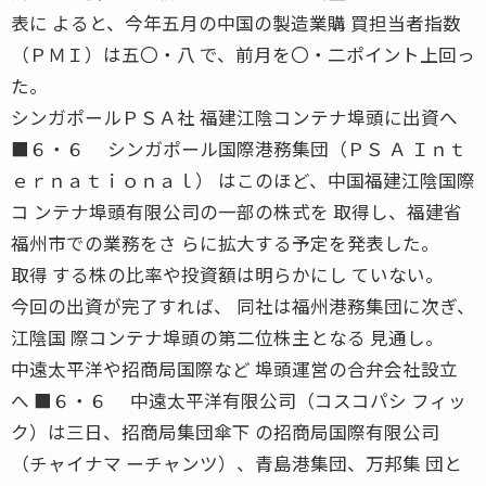
表に よると、今年五月の中国の製造業購 買担当者指数
（ＰＭＩ）は五〇・八 で、前月を〇・二ポイント上回っ
た。
シンガポールＰＳＡ社 福建江陰コンテナ埠頭に出資へ
■６・６ シンガポール国際港務集団（ＰＳ Ａ Ｉｎｔ
ｅｒｎａｔｉｏｎａｌ） はこのほど、中国福建江陰国際
コ ンテナ埠頭有限公司の一部の株式を 取得し、福建省
福州市での業務をさ らに拡大する予定を発表した。
取得 する株の比率や投資額は明らかにし ていない。
今回の出資が完了すれば、 同社は福州港務集団に次ぎ、
江陰国 際コンテナ埠頭の第二位株主となる 見通し。
中遠太平洋や招商局国際など 埠頭運営の合弁会社設立
へ ■６・６ 中遠太平洋有限公司（コスコパシ フィッ
ク）は三日、招商局集団傘下 の招商局国際有限公司
（チャイナマ ーチャンツ）、青島港集団、万邦集 団と