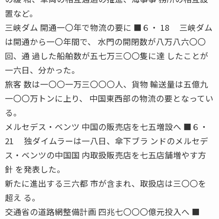
置など。
三峡ダム 開通一〇年で物流の要に ■６・ 18 三峡ダム
は開通から一〇年間で、 水門の開閉数が八万八六〇〇
回、通 過した船舶数が五七万三〇〇隻に達 したことが
一六日、分かった。
旅客 数は一〇〇一万三〇〇〇人、貨物 輸送量は五億九
一〇〇万トンに上り、 中国東西部の物流の要となってい
る。
メルセデス・ベンツ 中国の販売店を七五増設へ ■６・
21 独ダイムラーは一八日、傘下ブラ ンドのメルセデ
ス・ベンツの中国国 内取扱販売店を七五店舗増やす方
針 を発表した。
新たに進出する三六都 市が含まれ、取扱店は三〇〇を
超え る。
交通省の道路網整備計画 四兆七〇〇〇億元投入へ ■