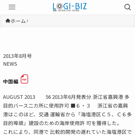
ホーム
2013年8月号
NEWS
中国編
AUGUST 2013 56 2013年6月発表分 浙江省嘉興港 多
目的バース二カ所に使用許可 ■６・３ 浙江省の嘉興
港はこのほど、交通 運輸省から「海塩港区Ｃ５、Ｃ６多
目的埠頭」建設のための海岸使用許 可を獲得した。
これにより、同港で 比較的開発の遅れていた海塩港区で