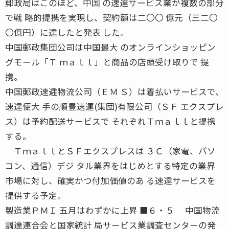
郵政局はこのほど、中国 の速達サービス業が複数の部分
で戦 略的提携を実現し、契約額は二〇〇 億元（三二〇
〇億円）に達したと発表 した。
中国郵政集団公司は中国最大 のオンラインショッピン
グモール「Ｔ ｍａｌｌ」と商品の店頭受け取りで 提
携。
中国郵政速逓物流公司（ＥＭ Ｓ）は着払いサービスで、
速達便大 手の順豊速運(集団)有限公司（ＳＦ エクスプレ
ス）は予約配送サービスで それぞれＴｍａｌｌと提携
する。
ＴｍａｌｌとＳＦエクスプレスは ３Ｃ（家電、パソ
コン、通信）デジ タル業界をはじめとする特定の業界
市場に対し、確実かつ付加価値のあ る速達サービスを
提供する予定。
製造業ＰＭＩ 五月はわずかに上昇 ■６・５ 中国物流
調達連合会と国家統計 局サービス業調査センターの発