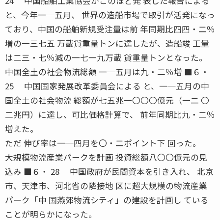
24 中国船舶工業協会がこのほど発 表した報告による
と、今年一─五月、 世界の造船市場で取引が活発になっ
ており、中国の船舶新規受注量は前 年同期比四四・二％
増の一三七五 万載貨重量トンに達したが、造船竣 工量
は二三・七％減の一七一九万載 貨重量トンとなった。
中国全土の社会物流総額 一─五月は九・二％増 ■６・
25 中国国家発展改革委員会による と、一─五月の中
国全土の社会物流 総額が七五兆一〇〇〇億元（一二 〇
二兆円）に達し、可比価格計算で、 前年同期比九・二％
増えた。
ただ 伸び率は一─四月を〇・二ポイント下 回った。
大規模物流産業パークを計画 投資総額八〇〇億元の見
込み ■６・ 28 中国政府が民間資本を引き入れ、 北京
市、天津市、河北省の隣接地 区に超大規模の物流産業
パーク「中 国燕郊物流シティ」の建設を計画し ている
ことが明らかになった。