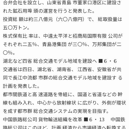
合弁会社を設立し、山東省青島 市董家口港区に建設さ
れた鉱石用埠 頭の運営を行うと発表した。
投資総 額は約三八億元（六〇八億円）で、 総取扱量は
五〇万トン。
株式保有比 率は、中遠太平洋と招商局国際有限 公司が
それぞれ二五％、青島港集団 が三〇％、万邦集団が二
〇％。
湖北など四省 総合交通モデル地域を建設へ ■６・６
交通省は四日、湖北省、湖南省、 江西省、安徽省が共
同で長江中流都 市群の総合交通モデル地域を建設す る
計画を発表した。
都市間鉄道と高 速道路を骨組に、国道と省道などの 幹
線も組み入れ、中心から放射線状 に広がり、外側が環状
を成す都市群 総合交通システムの実現を目指す。
中国鉄路総公司 貨物輸送組織を改革 ■６・ 13 中国鉄
路総公司はこのほど、計画 経済から市場経済へ転換する