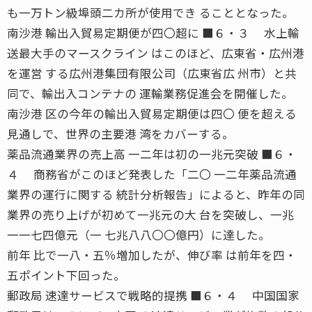
も一万トン級埠頭二カ所が使用でき ることとなった。
南沙港 輸出入貿易定期便が四〇超に ■６・３ 水上輸
送最大手のマースクライン はこのほど、広東省・広州港
を運営 する広州港集団有限公司（広東省広 州市）と共
同で、輸出入コンテナの 運輸業務促進会を開催した。
南沙港 区の今年の輸出入貿易定期便は四〇 便を超える
見通しで、世界の主要港 湾をカバーする。
薬品流通業界の売上高 一二年は初の一兆元突破 ■６・
４ 商務省がこのほど発表した「二〇 一二年薬品流通
業界の運行に関する 統計分析報告」によると、昨年の同
業界の売り上げが初めて一兆元の大 台を突破し、一兆
一一七四億元（一 七兆八八〇〇億円）に達した。
前年 比で一八・五％増加したが、伸び率 は前年を四・
五ポイント下回った。
郵政局 速達サービスで戦略的提携 ■６・４ 中国国家