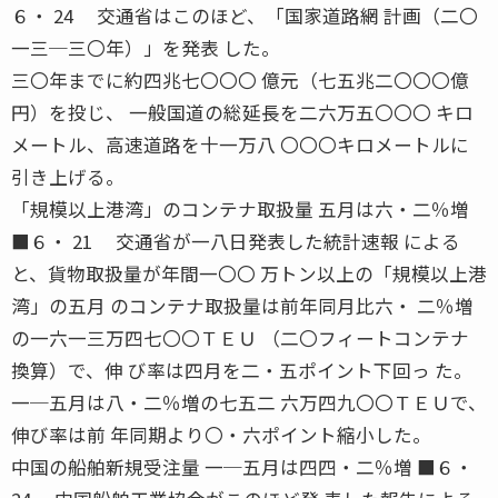
６・ 24 交通省はこのほど、「国家道路網 計画（二〇
一三─三〇年）」を発表 した。
三〇年までに約四兆七〇〇〇 億元（七五兆二〇〇〇億
円）を投じ、 一般国道の総延長を二六万五〇〇〇 キロ
メートル、高速道路を十一万八 〇〇〇キロメートルに
引き上げる。
「規模以上港湾」のコンテナ取扱量 五月は六・二％増
■６・ 21 交通省が一八日発表した統計速報 による
と、貨物取扱量が年間一〇〇 万トン以上の「規模以上港
湾」の五月 のコンテナ取扱量は前年同月比六・ 二％増
の一六一三万四七〇〇ＴＥＵ （二〇フィートコンテナ
換算）で、伸 び率は四月を二・五ポイント下回っ た。
一─五月は八・二％増の七五二 六万四九〇〇ＴＥＵで、
伸び率は前 年同期より〇・六ポイント縮小した。
中国の船舶新規受注量 一─五月は四四・二％増 ■６・