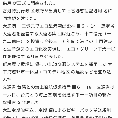
供用 が正式に開始された。
香港特別行政 区政府が出資して旧香港啓徳空港用 地に
同埠頭を建てた。
大連港 十二億元でエコ型港湾建設へ ■６・ 14 遼寧省
大連港を経営する大連港集 団は近ごろ、十二億元（一
九二億円） を投資し今後三─五年間で港湾の計 画建設
と生産運営のエコ化を実現し、 エコ・グリーン事業一〇
件を推進す る計画を発表した。
低炭素で環境に 優しい軌道交通システムを採用した 太
平湾港都市一体型エコモデル地区 の建設などを盛り込
んだ。
交通省 台湾との海上直航促進措置 ■６・ 18 交通省は
一六日、台湾との海上直 航を促進する十一項目の新た
な措置 を発表した。
大型定期船輸送、定期 便によるピギーバック輸送規制
の緩 和、車両の相互通過の推進、海事事 務所の相互設