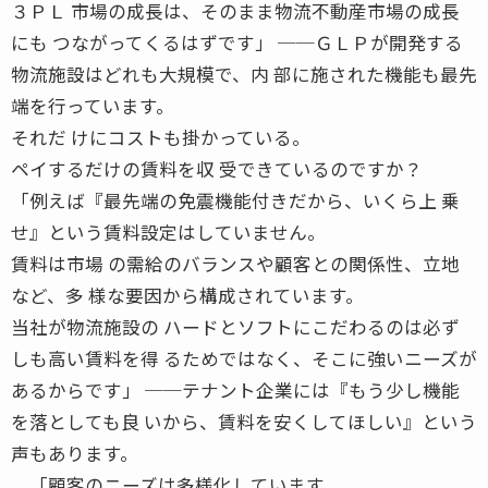
３ＰＬ 市場の成長は、そのまま物流不動産市場の成長
にも つながってくるはずです」 ──ＧＬＰが開発する
物流施設はどれも大規模で、内 部に施された機能も最先
端を行っています。
それだ けにコストも掛かっている。
ペイするだけの賃料を収 受できているのですか？
「例えば『最先端の免震機能付きだから、いくら上 乗
せ』という賃料設定はしていません。
賃料は市場 の需給のバランスや顧客との関係性、立地
など、多 様な要因から構成されています。
当社が物流施設の ハードとソフトにこだわるのは必ず
しも高い賃料を得 るためではなく、そこに強いニーズが
あるからです」 ──テナント企業には『もう少し機能
を落としても良 いから、賃料を安くしてほしい』という
声もあります。
「顧客のニーズは多様化しています。