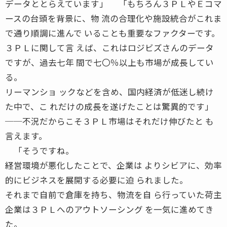
データととらえています」 「もちろん３ＰＬやＥコマ
ースの台頭を背景に、物 流の合理化や施設統合がこれま
で通り順調に進んで いることも重要なファクターです。
３ＰＬに関して言 えば、これはロジビズさんのデータ
ですが、過去七年 間で七〇％以上も市場が成長してい
る。
リーマンショ ックなどを含め、国内経済が低迷し続け
た中で、こ れだけの成長を遂げたことは驚異的です」
──不況だからこそ３ＰＬ市場はそれだけ伸びたと も
言えます。
「そうですね。
経営環境が悪化したことで、企業は よりシビアに、効率
的にビジネスを展開する必要に迫 られました。
それまで自前で倉庫を持ち、物流を自 ら行っていた荷主
企業は３ＰＬへのアウトソーシング を一気に進めてき
た。