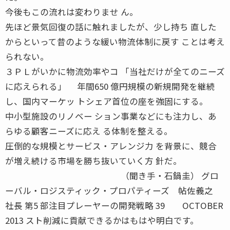
今後もこの流れは変わりませ ん。
先ほど景気回復の話に触れましたが、少し持ち 直した
からといって昔のような緩い物流体制に戻す ことは考え
られない。
３ＰＬがいかに物流効率やコ 「当社だけが全てのニーズ
に応えられる」 年間650 億円規模の新規開発を継続
し、国内マーケッ トシェア首位の座を強固にする。
中小型施設のリノベー ション事業などにも注力し、あ
らゆる顧客ニーズに応え る体制を整える。
圧倒的な規模とサービス・アレンジ力 を背景に、競合
が増え続ける市場を勝ち抜いていく方 針だ。
（聞き手・石鍋圭） グロ
ーバル・ロジスティック・プロパティーズ 帖佐義之
社長 第5 部注目プレーヤーの開発戦略 39 OCTOBER
2013 スト削減に貢献できるかはもはや明白です。