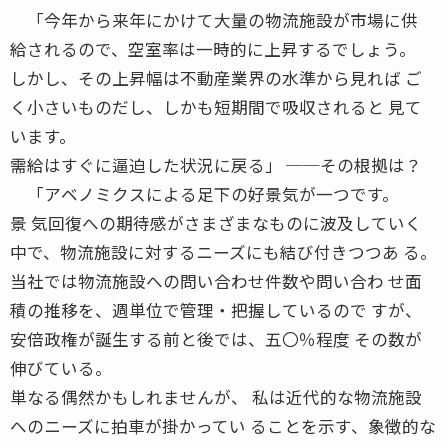
「今年から来年にかけて大量の物流施設が市場に供
給されるので、空室率は一時的に上昇するでしょう。
しかし、その上昇幅は不動産業界の水準から見れば ご
く小さいものだし、しかも短期間で吸収されると 見て
います。
需給はすぐに逼迫した状況に戻る」 ──その根拠は？
「アベノミクスによる足下の好景気が一つです。
景 気回復への期待感がさまざまなものに波及していく
中で、物流施設に対するニーズにも結び付きつつあ る。
当社では物流施設への問い合わせ件数や問い合わ せ面
積の推移を、週単位で管理・把握しているので すが、
安倍政権が誕生する前と後では、五〇％程度 その数が
伸びている。
単なる偶然かもしれませんが、 私は近代的な物流施設
へのニーズに拍車が掛かってい ることを示す、象徴的な