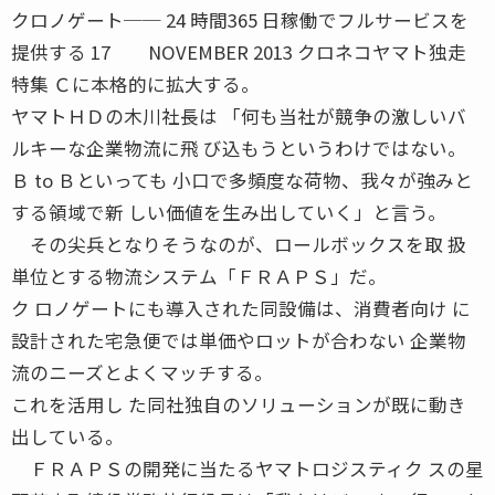
クロノゲート── 24 時間365 日稼働でフルサービスを
提供する 17 NOVEMBER 2013 クロネコヤマト独走
特集 Ｃに本格的に拡大する。
ヤマトＨＤの木川社長は 「何も当社が競争の激しいバ
ルキーな企業物流に飛 び込もうというわけではない。
Ｂ to Ｂといっても 小口で多頻度な荷物、我々が強みと
する領域で新 しい価値を生み出していく」と言う。
その尖兵となりそうなのが、ロールボックスを取 扱
単位とする物流システム「ＦＲＡＰＳ」だ。
ク ロノゲートにも導入された同設備は、消費者向け に
設計された宅急便では単価やロットが合わない 企業物
流のニーズとよくマッチする。
これを活用し た同社独自のソリューションが既に動き
出している。
ＦＲＡＰＳの開発に当たるヤマトロジスティク スの星