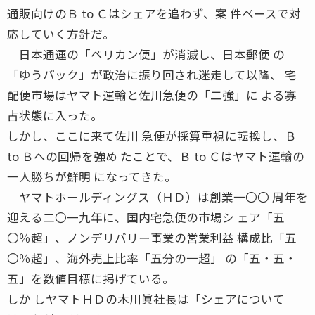
通販向けのＢ to Ｃはシェアを追わず、案 件ベースで対
応していく方針だ。
日本通運の「ペリカン便」が消滅し、日本郵便 の
「ゆうパック」が政治に振り回され迷走して以降、 宅
配便市場はヤマト運輸と佐川急便の「二強」に よる寡
占状態に入った。
しかし、ここに来て佐川 急便が採算重視に転換し、Ｂ
to Ｂへの回帰を強め たことで、Ｂ to Ｃはヤマト運輸の
一人勝ちが鮮明 になってきた。
ヤマトホールディングス（ＨＤ）は創業一〇〇 周年を
迎える二〇一九年に、国内宅急便の市場シ ェア「五
〇％超」、ノンデリバリー事業の営業利益 構成比「五
〇％超」、海外売上比率「五分の一超」 の「五・五・
五」を数値目標に掲げている。
しか しヤマトＨＤの木川眞社長は「シェアについて