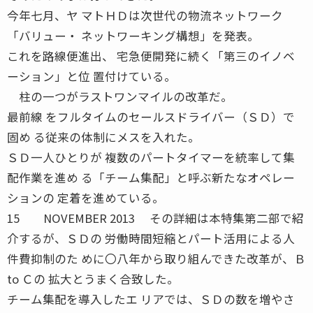
今年七月、ヤ マトＨＤは次世代の物流ネットワーク
「バリュー・ ネットワーキング構想」を発表。
これを路線便進出、 宅急便開発に続く「第三のイノベ
ーション」と位 置付けている。
柱の一つがラストワンマイルの改革だ。
最前線 をフルタイムのセールスドライバー（ＳＤ）で
固め る従来の体制にメスを入れた。
ＳＤ一人ひとりが 複数のパートタイマーを統率して集
配作業を進め る「チーム集配」と呼ぶ新たなオペレー
ションの 定着を進めている。
15 NOVEMBER 2013 その詳細は本特集第二部で紹
介するが、ＳＤの 労働時間短縮とパート活用による人
件費抑制のた めに〇八年から取り組んできた改革が、Ｂ
to Ｃの 拡大とうまく合致した。
チーム集配を導入したエ リアでは、ＳＤの数を増やさ