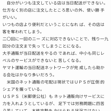
自分がいつも注文している店は当日配送ができない。
仕方なく別の店に注文したところ思いの外、使い勝 手
がいい。
いつもの店より便利だということになれ ば、その店は
客を奪われてしまう。
二〇回に一回のニー ズに対応できないことで、残り一九
回分の注文まで失っ てしまうことになる。
大手通販が当日配送をやるの であれば、中小も同じレ
ベルのサービスができないと 苦しくなる。
ヤマト運輸の当日配送ネットワークが完 成したら助か
る会社はかなり多いだろう。
米国のネット通販の宅配は現状ではＵＰＳが圧倒 的
シェアを握っている。
ＵＳＰＳ（米郵便公社）も ネット通販向けサービスに
力を入れようとしているが、 足下では労務問題に四苦
八苦していて、本格攻勢を かけられる状況ではない。