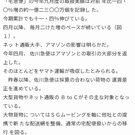
「宅急便」の今年九月度の取扱実績は対前 年比一四・
〇％増の約一億二三〇〇万個を記録し た。
今期累計でも十一・四％伸びている。
四月以降、 毎月二けた増のペースが続いている（図
１）。
ネッ ト通販大手、アマゾンの影響は明らかだ。
今年四月、 佐川急便はアマゾンとの取引の大部分を返
上した。
そのほとんどをヤマト運輸が吸収したとみられる。
昨春以降、佐川急便は採算の合わない荷物の 運賃是
正を進めている。
大型貨物やネット通販の Ｂ to Ｃがその主な対象となっ
ている。
大物貨物に ついてはＳＧムービングを軸に他社との提
携で新 たな配送網を整備、通常の宅配便扱いからの移
行 を図る。