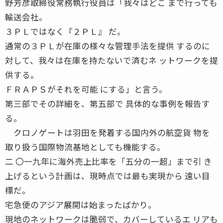
野芳彦取締役常務執行役員は「我々はどこ まで行っても
輸送会社。
３ＰＬではなく『２ＰＬ』 だ。
通常の３ＰＬが在庫の様々な管理手法を提供 するのに
対して、我々は在庫を持たないで済むネ ットワークを提
供する。
ＦＲＡＰＳがそれを可能 にする」と言う。
第三部でその詳細を、第五部で 具体的な事例を報告す
る。
クロノゲートは羽田を発着する国内外の航空貨 物を
取り扱う国際物流基地としても機能する。
二 〇一九年に海外売上比率を「五分の一超」まで引 き
上げるという計画は、現時点では最も実現から 遠い目
標だ。
宅急便のアジア展開は始まったばかり。
現地のネットワークは脆弱で、カバーしているエ リアも