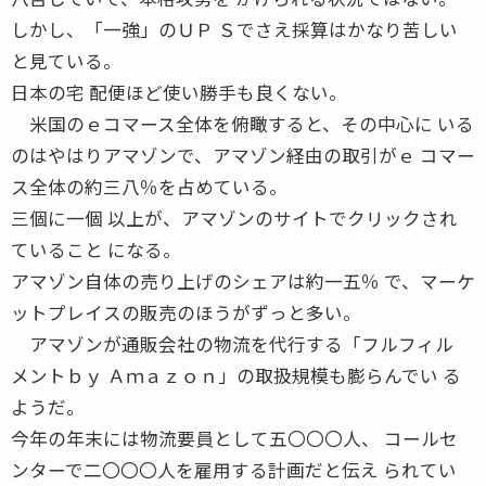
しかし、「一強」のＵＰ Ｓでさえ採算はかなり苦しい
と見ている。
日本の宅 配便ほど使い勝手も良くない。
米国のｅコマース全体を俯瞰すると、その中心に いる
のはやはりアマゾンで、アマゾン経由の取引がｅ コマー
ス全体の約三八％を占めている。
三個に一個 以上が、アマゾンのサイトでクリックされ
ていること になる。
アマゾン自体の売り上げのシェアは約一五％ で、マーケ
ットプレイスの販売のほうがずっと多い。
アマゾンが通販会社の物流を代行する「フルフィル
メントｂｙ Ａｍａｚｏｎ」の取扱規模も膨らんでい る
ようだ。
今年の年末には物流要員として五〇〇〇人、 コールセ
ンターで二〇〇〇人を雇用する計画だと伝え られてい