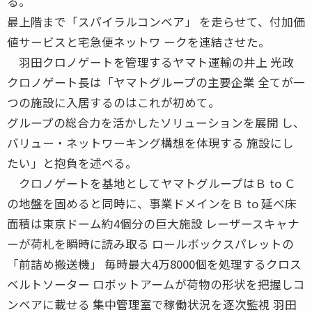
る。
最上階まで「スパイラルコンベア」 を走らせて、付加価
値サービスと宅急便ネットワ ークを連結させた。
羽田クロノゲートを管理するヤマト運輸の井上 光政
クロノゲート長は「ヤマトグループの主要企業 全てが一
つの施設に入居するのはこれが初めて。
グループの総合力を活かしたソリューションを展開 し、
バリュー・ネットワーキング構想を体現する 施設にし
たい」と抱負を述べる。
クロノゲートを基地としてヤマトグループはＢ to Ｃ
の地盤を固めると同時に、事業ドメインをＢ to 延べ床
面積は東京ドーム約4個分の巨大施設 レーザースキャナ
ーが荷札を瞬時に読み取る ロールボックスパレットの
「前詰め搬送機」 毎時最大4万8000個を処理するクロス
ベルトソーター ロボットアームが荷物の形状を把握しコ
ンベアに載せる 集中管理室で稼働状況を逐次監視 羽田