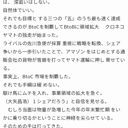
は、 深追いはしない。
自然体でいい。
それでも目標と する三つの『五』のうち最も速く達成
できるのが BtoCを制覇してBtoBに領域拡大 クロネコ
ヤマトの独走が始まった。
ライバルの佐川急便が採算 重視に戦略を転換、シェア
争いから一歩引いたことで、アマゾン をはじめとする通
販会社の貨物が雪崩を打ってヤマト運輸に押し 寄せてい
る。
事実上、BtoC 市場を制覇した。
それでも手綱は緩 めない。
駆け馬にムチを入れ、事業領域の拡大を急ぐ。
（大矢昌浩） 1 シェアだろう」と自信を見せる。
むしろ当面は物量が急増した今年の年末繁忙期 をい
かに乗り切るかということに神経を尖らせて いる。
そのための手は打ってきた。