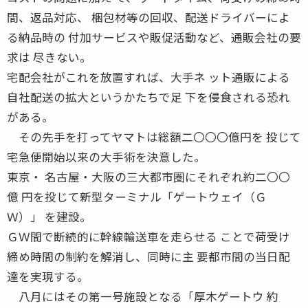
間、返品対応、 梱包材等の回収、配送ドライバーによ
る納品時の 付加サービスや販促活動など、通販会社の要
求は 尽きない。
宅配会社がこれを放置すれば、大手ネ ット通販による
自社配送の拡大というかたちで足 下を侵食される恐れ
がある。
その先手を打ってヤマトは総額二〇〇〇億円を 投じて
宅急便開始以来の大手術を決意した。
東京・ 名古屋・大阪の三大都市圏にそれぞれ約二〇〇
億 円を投じて新型ターミナル「ゲートウェイ（Ｇ
Ｗ）」 を建設。
ＧＷ間で断続的に幹線輸送車を走らせる ことで荷受け
締め時間の制約を解消し、同時に主 要都市間の当日配
達を実現する。
八月にはその第一号施設となる「厚木ゲートウ 約