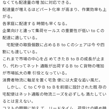
なくても配達量の増 加に対応できる。
配達量が増えるほどパート化率 が高まり、作業効率も上
がる。
各家庭に配達する 時間も早くなる。
企業向けと違って集荷セールス の重要性が低い to Ｃの
配達に適している。
宅配便の取扱個数に占めるＢ to Ｃのシェアは今 や四
割にも達している。
これまで市場の中心を占 めてきたＢ to Ｂの成長が止ま
り、代わってネット 通販が出荷するＢ to Ｃ貨物の増加
が市場拡大の牽 引役となっている。
消費者物流に軸足を置く宅急 便には大変な追い風だ。
しかし、Ｃ to ＣやＢ to Ｂを前提に設計された既 存の
宅配便はネット通販の物流ニーズを必ずしも 満たしてい
るとは言えない。
コストの問題に加え て、リードタイム、荷受けの締め時