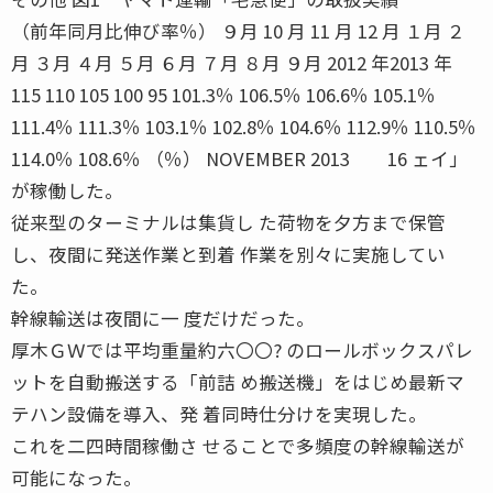
（前年同月比伸び率％） ９月 10 月 11 月 12 月 １月 ２
月 ３月 ４月 ５月 ６月 ７月 ８月 ９月 2012 年2013 年
115 110 105 100 95 101.3％ 106.5％ 106.6％ 105.1％
111.4％ 111.3％ 103.1％ 102.8％ 104.6％ 112.9％ 110.5％
114.0％ 108.6％ （％） NOVEMBER 2013 16 ェイ」
が稼働した。
従来型のターミナルは集貨し た荷物を夕方まで保管
し、夜間に発送作業と到着 作業を別々に実施してい
た。
幹線輸送は夜間に一 度だけだった。
厚木ＧＷでは平均重量約六〇〇? のロールボックスパレ
ットを自動搬送する「前詰 め搬送機」をはじめ最新マ
テハン設備を導入、発 着同時仕分けを実現した。
これを二四時間稼働さ せることで多頻度の幹線輸送が
可能になった。