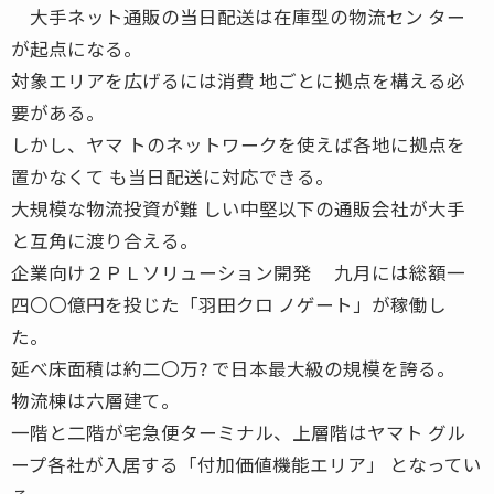
大手ネット通販の当日配送は在庫型の物流セン ター
が起点になる。
対象エリアを広げるには消費 地ごとに拠点を構える必
要がある。
しかし、ヤマ トのネットワークを使えば各地に拠点を
置かなくて も当日配送に対応できる。
大規模な物流投資が難 しい中堅以下の通販会社が大手
と互角に渡り合える。
企業向け２ＰＬソリューション開発 九月には総額一
四〇〇億円を投じた「羽田クロ ノゲート」が稼働し
た。
延べ床面積は約二〇万? で日本最大級の規模を誇る。
物流棟は六層建て。
一階と二階が宅急便ターミナル、上層階はヤマト グル
ープ各社が入居する「付加価値機能エリア」 となってい