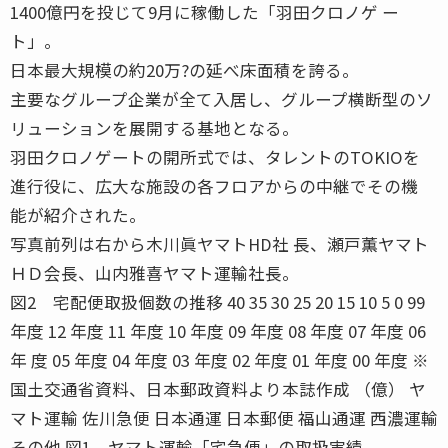
1400億円を投じて9月に稼働した「羽田クロノゲ ー
ト」。
日本最大規模の約20万?の延べ床面積を誇る。
主要なグループ企業が全て入居し、グループ横断型のソ
リューションを展開する基地となる。
羽田クロノゲートの開所式では、タレントのTOKIOを
進行役に、広大な施設の各フロアからの中継でその機
能が紹介された。
写真前列は右から木川眞ヤマトHD社 長、瀬戸薫ヤマト
ＨＤ会長、山内雅喜ヤマト運輸社長。
図2 宅配便取扱個数の推移 40 35 30 25 20 15 10 5 0 99
年度 12 年度 11 年度 10 年度 09 年度 08 年度 07 年度 06
年 度 05 年度 04 年度 03 年度 02 年度 01 年度 00 年度 ※
国土交通省資料、日本郵政資料より本誌作成 （億） ヤ
マト運輸 佐川急便 日本通運 日本郵便 福山通運 西濃運輸
その他 図1 ヤマト運輸「宅急便」の取扱実績