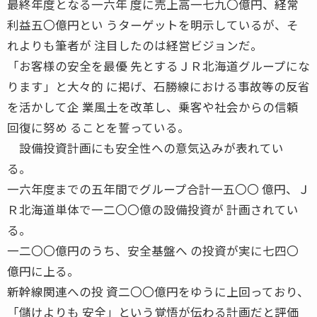
最終年度となる一六年 度に売上高一七九〇億円、経常
利益五〇億円とい うターゲットを明示しているが、そ
れよりも筆者が 注目したのは経営ビジョンだ。
「お客様の安全を最優 先とするＪＲ北海道グループにな
ります」と大々的 に掲げ、石勝線における事故等の反省
を活かして企 業風土を改革し、乗客や社会からの信頼
回復に努め ることを誓っている。
設備投資計画にも安全性への意気込みが表れてい
る。
一六年度までの五年間でグループ合計一五〇〇 億円、Ｊ
Ｒ北海道単体で一二〇〇億の設備投資が 計画されてい
る。
一二〇〇億円のうち、安全基盤へ の投資が実に七四〇
億円に上る。
新幹線関連への投 資二〇〇億円をゆうに上回っており、
「儲けよりも 安全」という覚悟が伝わる計画だと評価