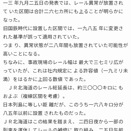
一三 年九月二五日の発表では、レール異常が放置され
て いた区間は合計二六七カ所にも上ることが明らかに
なった。
旧国鉄時代に設置した区間では、一九八五 年に変更さ
れた基準が誤って適用されていた。
つま り、異常状態が二八年間も放置されていた可能性が
高いことになる。
ちなみに、事故現場のレール幅は 最大で三七ミリ広が
っていたが、これは社内規定に よる許容値（一九ミリ未
満）をはるかに上回る数値 であった。
ＪＲ北海道のレール総延長は、約三〇〇〇キロに も
およぶ（複線区間を考慮）。
日本列島に等しい距 離だが、このうち一六八キロ分が
八五年以前に設置 されたものだった。
ＪＲ北海道はこの結果を踏まえ、 二四日夜から一部の
列車を運休してレールの補修に 取り組み、二五日午前