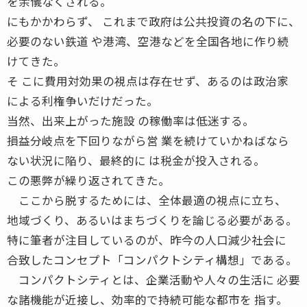
を余儀なくされる。
にもかかわらず、 これまで政府は公共投資の名の下に、
必要のない鉄道 や港湾、空港などを全国各地に作り続
けてきた。
そ こに費用対効果の視点は存在せず、あるのは政治家
による利権争いだけだった。
当然、出来上がった施設 の稼働率は低迷する。
損益分岐点を下回りながら営 業を続けていかねばなら
ない状況に陥り、最終的に は税金が投入される。
この悪弊が繰り返されてきた。
ここから脱するためには、全体最適の視点に立ち、
地域づくり、あるいはまちづくりを論じる必要がある。
特に筆者が注目しているのが、昨今の人口減少社会に
合致したコンセプト「コンパクトシティ構想」である。
コンパクトシティとは、企業活動や人々の生活に 必要
な諸機能が近接し、効率的で持続可能な都市を 指す。