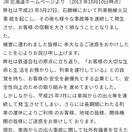
JR 北海道ホームページより （2013 年10月10日時点）
弊社は平成23 年5月27日、石勝線において列車脱線火災
事 故を起こし、その後も様々な事故等を連続して発生
させ、お客様 の信頼を大きく損なうこととなりまし
た。
被害に遭われました皆様に 多大なるご迷惑をおかけした
ことを心よりお詫び申し上げます。
弊社は鉄道会社の原点に立ち返り、『お客様の大切な生
命と生 活をお預かりし、列車を運行している』との自
覚を持ち、お客様の 安全を最優先とする企業として、安
全性向上のための取り組みを 進めてまいりました。
しかしながら、平成25 年7月には車両からの出火等を連
続して発 生させてしまい、さらには長期間にわたる列
車の運休によりご利用 のお客様、地域の皆様、関係機
関の皆様にご迷惑をお掛けして おります。
現在、車両からの出火事故に関して社外有識者を交えた