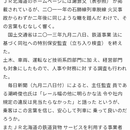
ＪＲ北海道のホームページには謝罪文（表参照） が掲
載されているが、二〇一一年の石勝線列車脱線 火災事
故からわずか二年後に同じような轍を踏んだ わけで、そ
の言葉もむなしく響く。
国土交通省は二〇一三年九月二八日、鉄道事業 法に
基づく同社への特別保安監査（立ち入り検査） を終え
た。
土木、車両、運転など技術系四部門に加 え、経営部門
も対象にしたもので、人事や財務に対 する調査も行われ
た。
毎日新聞（九月二八日付）によると、主任監査 員であ
る潮崎俊也氏は「レール幅の他に明らかな法 令や社内
規定の違反は見当たらなかった」と語った というが、
乗客はこの言葉を信じ、安心して列車に 乗って良いのだ
ろうか。
またＪＲ北海道の鉄道貨物 サービスを利用する事業者