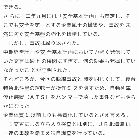
できる。
さ らに一二年九月には「安全基本計画」も策定し、そ
こでも安全を第一とする企業風土の構築や、事故を 未
然に防ぐ安全基盤の強化を標榜している。
しかし、事故は繰り返された。
中期経営計画や安 全基本計画において力強く発信して
いた文言は砂上 の楼閣にすぎず、何の効果も発揮してい
なかったこ とが証明された。
それどころか、今回の脱線事故と 時を同じくして、寝台
特急北斗星の運転士が操作ミ スを隠すため、自動列車
停止装置（ＡＴＳ）をハン マーで壊した事件なども明ら
かになった。
企業体質 は以前よりも悪質化しているとさえ言える。
国交省による立ち入り検査とは別に、ＪＲ北海道 は
一連の事故を踏まえ独自調査を行っている。