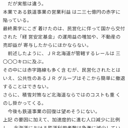
だが実態は違う。
本業である鉄道事業の営業利益 は二三七億円の赤字に
陥っている。
最終黒字にこぎ 着けたのは、民営化に伴って国から交付
された「経 営安定基金」の運用益の増加や、不動産の
売却益が 寄与したからにほかならない。
前述したように、ＪＲ北海道が管轄するレールは 三
〇〇〇キロに及ぶ。
その中には赤字路線も多く含 むが、民営化されたとは
いえ、公共性のあるＪＲ グループはそこから簡単に撤退
することはできない。
さらに、積雪対策など北海道ならではのコストも重 く
のし掛かってくる。
今後も鉄道事業の回復は望めそうにない。
上記 の要因に加えて、加速度的に進む人口減少に比例
し、 北海道における鉄道利用者数は急激に減少してい