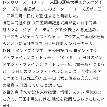
レスリリース 10 ・７ 米国の運輸大手エクスペダイ
ター ズは、会長兼ＣＥＯのピーター・ロ ーズ氏が二〇
一四年三月一日付で退 任すると発表した。
後任は同社の創 立三五周年記念式典が開かれる同年 一
月のマネージャーミーティングで公 表される見込み。
ローズ氏はジェーム ズ・ウォン・アジア太平洋地区社長
らとともに同社を立ち上げた創業メ ンバーの一人。
ＤＨＬ インドネシアで六五億円投資へ ■インドネシ
ア・ファイナンス・トゥディ 10 ・９ 九日付のイン
ドネシア・ファイナン ス・トゥディ紙（電子版）による
と、 ＤＨＬのフランク・アペルＣＥＯは、 今後五年間
に同国で計四九二〇万ユ ーロ（六五億四四〇〇万円）
の投資 を計画していると語った。
多目的倉 庫の新設や人材確保、情報システム 増強など
に充て、同国市場における 地位を確固たるものにしたい
考え。