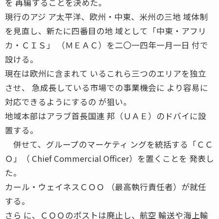
を 再編することを決めた。
現行のアジ ア太平洋、欧州・中東、米州の三地 域体制
を見直し、新たに四番目の地 域として「中東・アフリ
カ・ＣＩＳ」 （ＭＥＡＣ）を二〇一四年一月一日 付で
設ける。
現在は欧州に含まれて いるこれら三つのエリアを独立
させ、 急成長している市場での事業機会に より容易に
対応できるようにするの が狙い。
地域本部はアラブ首長国連 邦（ＵＡＥ）のドバイに設
置する。
併せて、グループのマーケティ ングを統括する「ＣＣ
Ｏ」（ Chief Commercial Officer）を置くことを 発表し
た。
カール・ウェイネスＣＯＯ （最高執行責任者）が就任
する。
さら に、ＣＯＯのポストは廃止し、航空 輸送や海上輸