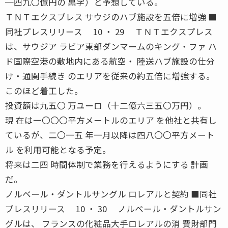
─四九〇億円の 黒字）と予想している。
ＴＮＴエクスプレス サウジのハブ施設を五倍に増強 ■
同社プレスリリース 10 ・ 29 ＴＮＴエクスプレス
は、サウジア ラビア東部ダンマームのキング・ファ ハ
ド国際空港の敷地内にある航空・ 陸送ハブ施設の仕分
け・通関手続き のエリアを従来の約五倍に増強する。
このほど着工した。
投資額は九五〇 万ユーロ（十二億六三五〇万円）。
現 在は一〇〇〇平方メートルのエリア を他社と共有し
ているが、二〇一五 年一月以降は四八〇〇平方メート
ル を利用可能となる予定。
将来は二四 時間体制で業務を行えるようにする 計画
だ。
ノルベール・ダントルサングル ロレアルと契約 ■同社
プレスリリース 10 ・ 30 ノルベール・ダントルサン
グルは、 フランスの化粧品大手ロレアルの消 費財部門