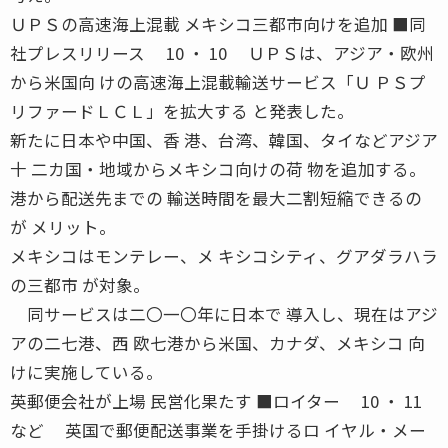
ＵＰＳの高速海上混載 メキシコ三都市向けを追加 ■同
社プレスリリース 10 ・ 10 ＵＰＳは、アジア・欧州
から米国向 けの高速海上混載輸送サービス「Ｕ ＰＳプ
リファードＬＣＬ」を拡大する と発表した。
新たに日本や中国、香 港、台湾、韓国、タイなどアジア
十 二カ国・地域からメキシコ向けの荷 物を追加する。
港から配送先までの 輸送時間を最大二割短縮できるの
が メリット。
メキシコはモンテレー、メ キシコシティ、グアダラハラ
の三都市 が対象。
同サービスは二〇一〇年に日本で 導入し、現在はアジ
アの二七港、西 欧七港から米国、カナダ、メキシコ 向
けに実施している。
英郵便会社が上場 民営化果たす ■ロイター 10 ・ 11
など 英国で郵便配送事業を手掛けるロ イヤル・メー