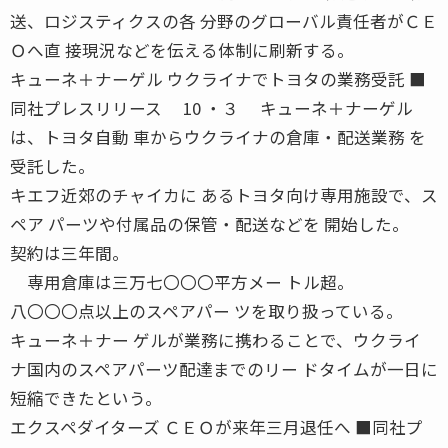
送、ロジスティクスの各 分野のグローバル責任者がＣＥ
Ｏへ直 接現況などを伝える体制に刷新する。
キューネ＋ナーゲル ウクライナでトヨタの業務受託 ■
同社プレスリリース 10 ・３ キューネ＋ナーゲル
は、トヨタ自動 車からウクライナの倉庫・配送業務 を
受託した。
キエフ近郊のチャイカに あるトヨタ向け専用施設で、ス
ペア パーツや付属品の保管・配送などを 開始した。
契約は三年間。
専用倉庫は三万七〇〇〇平方メー トル超。
八〇〇〇点以上のスペアパー ツを取り扱っている。
キューネ＋ナー ゲルが業務に携わることで、ウクライ
ナ国内のスペアパーツ配達までのリー ドタイムが一日に
短縮できたという。
エクスペダイターズ ＣＥＯが来年三月退任へ ■同社プ