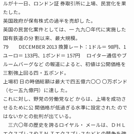
ルが十一日、ロンドン証 券取引所に上場、民営化を果
たした。
英国政府が保有株式の過半を売却し た。
英国の民営化案件としては、一 九九〇年代に実施した
国有鉄道の分 割以来、最大規模。
79 DECEMBER 2013 換算レート：1ドル＝ 98円、1
ユーロ＝ 133円、1ポンド＝ 157円 ロイター通信やブ
ルームバーグなど の報道によると、初値は公開価格を
三割強上回る四・五ポンド。
上場初 日の時価総額は最大で四五億六〇〇 〇万ポンド
（七一五九億円）に達し た。
これに対し、野党の労働党など からは、上場を成功さ
せるために公 開価格が低過ぎる水準に設定された ので
はないかとの批判が出ている。
三六〇年の歴史を誇るロイヤル・ メールは、ＤＨＬ
エクスプレスやＴＮ Ｔエクスプレスなどとの競争を強