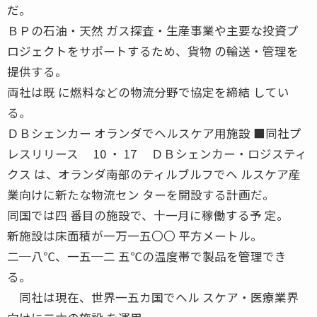
だ。
ＢＰの石油・天然 ガス探査・生産事業や主要な投資プ
ロジェクトをサポートするため、貨物 の輸送・管理を
提供する。
両社は既 に燃料などの物流分野で協定を締結 してい
る。
ＤＢシェンカー オランダでヘルスケア用施設 ■同社プ
レスリリース 10 ・ 17 ＤＢシェンカー・ロジスティ
クス は、オランダ南部のティルブルフでヘ ルスケア産
業向けに新たな物流セン ターを開設する計画だ。
同国では四 番目の施設で、十一月に稼働する予 定。
新施設は床面積が一万一五〇〇 平方メートル。
二─八℃、一五─二 五℃の温度帯で製品を管理でき
る。
同社は現在、世界一五カ国でヘル スケア・医療業界