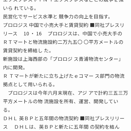
いら れている。
民営化でサービス水準と 競争力の向上を目指す。
プロロジス 中国で小売大手と賃貸契約 ■同社プレスリ
リース 10 ・ 16 プロロジスは、中国で小売大手の
ＲＴマートと物流施設約二万九五〇 〇平方メートルの
賃貸契約を締結し た。
新施設は上海西部の「プロロジ ス青浦物流センター」
内に開発。
Ｒ Ｔマートが新たに立ち上げたｅコマー ス部門の物流
拠点として用いられる。
プロロジスは今年六月末現在、アジ アで計約三五三万
平方メートルの物 流施設を所有、運営、開発してい
る。
ＤＨＬ 英ＢＰと五年間の物流契約 ■同社プレスリリー
ス ＤＨＬは、英ＢＰと新たに五年間 の契約を結ん