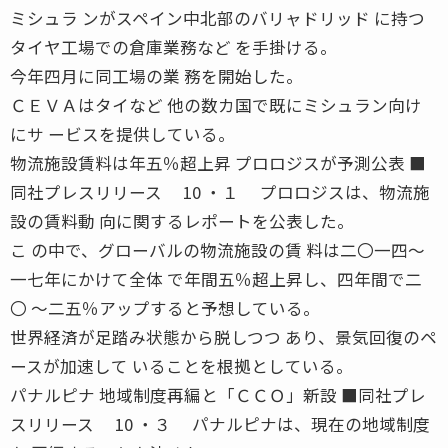
ミシュラ ンがスペイン中北部のバリャドリッド に持つ
タイヤ工場での倉庫業務など を手掛ける。
今年四月に同工場の業 務を開始した。
ＣＥＶＡはタイなど 他の数カ国で既にミシュラン向け
にサ ービスを提供している。
物流施設賃料は年五％超上昇 プロロジスが予測公表 ■
同社プレスリリース 10 ・１ プロロジスは、物流施
設の賃料動 向に関するレポートを公表した。
こ の中で、グローバルの物流施設の賃 料は二〇一四〜
一七年にかけて全体 で年間五％超上昇し、四年間で二
〇 〜二五％アップすると予想している。
世界経済が足踏み状態から脱しつつ あり、景気回復のペ
ースが加速して いることを根拠としている。
パナルピナ 地域制度再編と「ＣＣＯ」新設 ■同社プレ
スリリース 10 ・３ パナルピナは、現在の地域制度