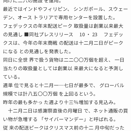
向けに二六の施設 を運用。
最近ではインドやフィリピン、 シンガポール、スウェー
デン、オース トラリアで専用センターを設置した。
フェデックスの年末配送ピーク 取扱量は創業以来最大
の見通し ■同社プレスリリース 10 ・ 23 フェデッ
クスは、今年の年末商戦 の配送は十二月二日がピーク
になる との見通しを発表した。
同日に全世 界で扱う貨物は二二〇〇万個を超え、 一日
当たりの取扱量としては創業以 来最大になると予測し
ている。
週単 位で見ると十二月一─七日が最多で、 グローバル
規模では計八五〇〇万個 を上回るという。
昨年の最も多かっ た週より十三％増加する見込み。
十二月二日は感謝祭直後の月曜日 で、ネット通販の買
い物が急増する 「サイバーマンデー」と呼ばれる。
従 来の配送ピークはクリスマス前の十二 月中旬だった