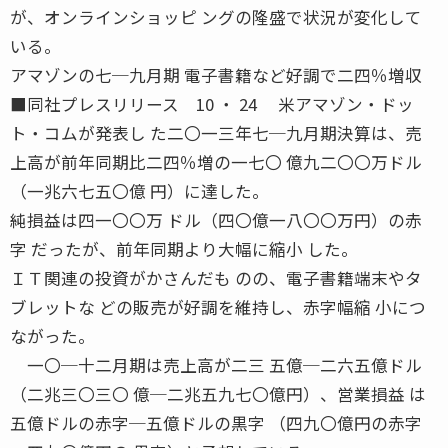
が、オンラインショッピ ングの隆盛で状況が変化して
いる。
アマゾンの七─九月期 電子書籍など好調で二四％増収
■同社プレスリリース 10 ・ 24 米アマゾン・ドッ
ト・コムが発表し た二〇一三年七─九月期決算は、売
上高が前年同期比二四％増の一七〇 億九二〇〇万ドル
（一兆六七五〇億 円）に達した。
純損益は四一〇〇万 ドル（四〇億一八〇〇万円）の赤
字 だったが、前年同期より大幅に縮小 した。
ＩＴ関連の投資がかさんだも のの、電子書籍端末やタ
ブレットな どの販売が好調を維持し、赤字幅縮 小につ
ながった。
一〇─十二月期は売上高が二三 五億─二六五億ドル
（二兆三〇三〇 億─二兆五九七〇億円）、営業損益 は
五億ドルの赤字─五億ドルの黒字 （四九〇億円の赤字