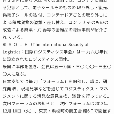
る犯罪として、電子シールそのものの 取り外し・復元、
偽電子シールの貼 付、コンテナドアごとの取り外しに
よ る積載貨物の盗難・差し替え、コン テナそのものの
改造による麻薬・武 器等の密輸品の隠匿事例が紹介さ
れ ている。
※ Ｓ Ｏ Ｌ Ｅ（The International Society of
Logistics：国際ロジスティクス学会）は一 九六〇年代
に設立されたロジスティクス団体。
米国に本部を置き、会員は五一カ国・三〇 〇〇〜三五〇
〇人に及ぶ。
日本支部では毎 月「フォーラム」を開催し、講演、研
究発 表、現場見学などを通じてロジスティクス・ マネ
ジメントに関する活発な意見交換、議 論を行っている。
次回フォーラムのお知らせ 次回フォーラムは2013年
12月 10日（火）、東京・浜松町の商工会 館6Ｆで開催す