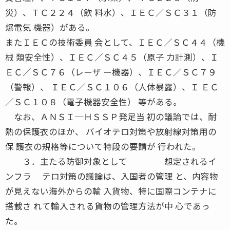
災）、ＴＣ２２４（飲 料水）、ＩＥＣ／ＳＣ３１（防
爆電気 機器）がある。
またＩＥＣの技術委員 会として、ＩＥＣ／ＳＣ４４（機
械 類安全性）、ＩＥＣ／ＳＣ４５（原子 力計測）、Ｉ
ＥＣ／ＳＣ７６（レーザ ー機器）、ＩＥＣ／ＳＣ７９
（警報）、 ＩＥＣ／ＳＣ１０６（人体暴露）、Ｉ ＥＣ
／ＳＣ１０８（電子機器安全性） 等がある。
なお、ＡＮＳＩ─ＨＳＳＰ発足当 初の議論では、耐
熱の保護衣のほか、 バイオテロ対策や放射線対策用の
保 護衣の規格等について特段の要請が 行われた。
３．主たる防御対象として 想定されるイ
ンフラ テロ対策の議論は、入国者の管理 と、内容物
が見えない海外からの輸 入貨物、特に国際コンテナに
搭載さ れて輸入される貨物の管理方法が中 心であっ
た。