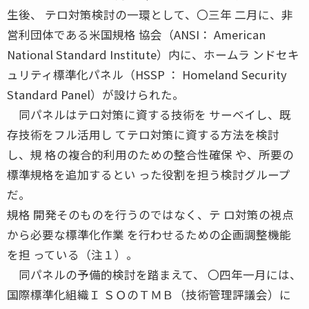
生後、 テロ対策検討の一環として、〇三年 二月に、非
営利団体である米国規格 協会（ANSI： American
National Standard Institute）内に、ホームラ ンドセキ
ュリティ標準化パネル（HSSP ： Homeland Security
Standard Panel）が設けられた。
同パネルはテロ対策に資する技術を サーベイし、既
存技術をフル活用し てテロ対策に資する方法を検討
し、規 格の複合的利用のための整合性確保 や、所要の
標準規格を追加するとい った役割を担う検討グループ
だ。
規格 開発そのものを行うのではなく、テ ロ対策の視点
から必要な標準化作業 を行わせるための企画調整機能
を担 っている（注１）。
同パネルの予備的検討を踏まえて、 〇四年一月には、
国際標準化組織Ｉ ＳＯのＴＭＢ（技術管理評議会）に