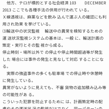
他方、テロが標的とする社会経済 103 DECEMBER
2013 ここでも各種手法の併用が行われて いる。
Ｘ線透視は、麻薬などを飲み 込んで運ぶ人の確認にも利
用され効果 を挙げている。
⑶輸送中の状況監視 輸送中の異常を検知するための
運 送状況監視システムの基本は、一般 に、輸送計画の
策定・実行とその監 視から成る。
停止時刻・場所以外で の停止や停止時間超過等が発生
した 場合には事件の発生と見なして対応 することにな
る。
実際の強盗事件の多くも駐車場 での停止時や休憩時
に発生している。
異常がないように見えても、不審 貨物の追加積み込み等
の可能性があ る。
こういった犯罪を防止するために は、計画策定時の配
慮やその運送状 況の監視だけでなく、同一パターンの