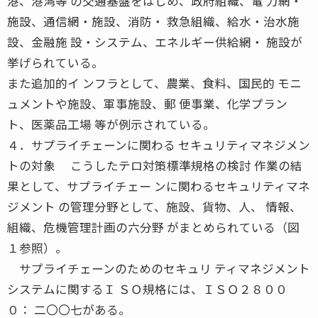
港、港湾等 の交通基盤をはじめ、政府組織、電 力網・
施設、通信網・施設、消防・ 救急組織、給水・治水施
設、金融施 設・システム、エネルギー供給網・ 施設が
挙げられている。
また追加的イ ンフラとして、農業、食料、国民的 モニ
ュメントや施設、軍事施設、郵 便事業、化学プラン
ト、医薬品工場 等が例示されている。
４．サプライチェーンに関わる セキュリティマネジメン
トの対象 こうしたテロ対策標準規格の検討 作業の結
果として、サプライチェー ンに関わるセキュリティマネ
ジメント の管理分野として、施設、貨物、人、 情報、
組織、危機管理計画の六分野 がまとめられている（図
１参照）。
サプライチェーンのためのセキュリ ティマネジメント
システムに関するＩ ＳＯ規格には、ＩＳＯ２８００
０： 二〇〇七がある。