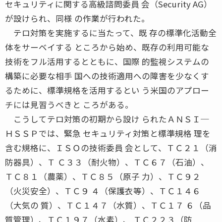
セキュリティに関する高級諮問委員 会（Security AG）
が設けられ、同様 の作業が行われた。
テロ対策を実施するに当たって、既 存の標準化活動全
体をサーベイする ところから始め、既存の利用可能な
技術をフル活用するとともに、国際 的監視システムの
構築に必要な相手 国への技術適用への障害を少なくす
るために、標準規格を活用するとい う米国のアプロー
チには見習うべきと ころがある。
こうしてテロ対策の初期から設け られたＡＮＳＩ─
ＨＳＳＰでは、緊急 セキュリティ対策と標準規格 理を
含む規格に、ＩＳＯの技術委員 会として、ＴＣ２１（消
防器具）、Ｔ Ｃ３３（耐火物）、ＴＣ６７（石油）、
ＴＣ８１（農薬）、ＴＣ８５（原子 力）、ＴＣ９２
（火災安全）、ＴＣ９ ４（保護衣等）、ＴＣ１４６
（大気の 質）、ＴＣ１４７（水質）、ＴＣ１７ ６（品
質管理）、ＴＣ１９７（水素）、 ＴＣ２２３（防