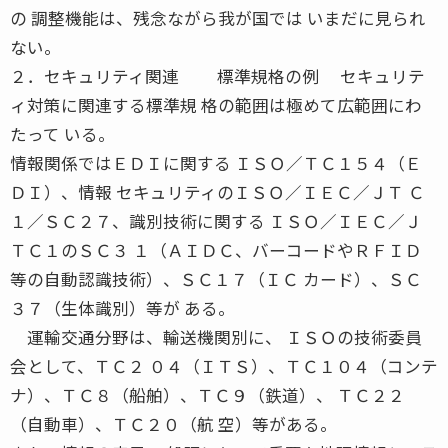
の 調整機能は、残念ながら我が国では いまだに見られ
ない。
２．セキュリティ関連 標準規格の例 セキュリテ
ィ対策に関連する標準規 格の範囲は極めて広範囲にわ
たって いる。
情報関係ではＥＤＩに関する ＩＳＯ／ＴＣ１５４（Ｅ
ＤＩ）、情報 セキュリティのＩＳＯ／ＩＥＣ／ＪＴ Ｃ
１／ＳＣ２７、識別技術に関する ＩＳＯ／ＩＥＣ／Ｊ
ＴＣ１のＳＣ３ １（ＡＩＤＣ、バーコードやＲＦＩＤ
等の自動認識技術）、ＳＣ１７（ＩＣ カード）、ＳＣ
３７（生体識別）等が ある。
運輸交通分野は、輸送機関別に、 ＩＳＯの技術委員
会として、ＴＣ２ ０４（ＩＴＳ）、ＴＣ１０４（コンテ
ナ）、ＴＣ８（船舶）、ＴＣ９（鉄道）、 ＴＣ２２
（自動車）、ＴＣ２０（航 空）等がある。