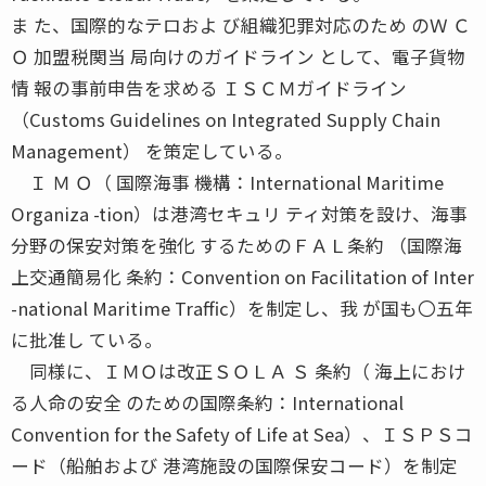
ま た、国際的なテロおよ び組織犯罪対応のため のＷ Ｃ
Ｏ 加盟税関当 局向けのガイドライン として、電子貨物
情 報の事前申告を求める ＩＳＣＭガイドライン
（Customs Guidelines on Integrated Supply Chain
Management） を策定している。
Ｉ Ｍ Ｏ（ 国際海事 機構：International Maritime
Organiza -tion）は港湾セキュリ ティ対策を設け、海事
分野の保安対策を強化 するためのＦＡＬ条約 （国際海
上交通簡易化 条約：Convention on Facilitation of Inter
-national Maritime Traffic）を制定し、我 が国も〇五年
に批准し ている。
同様に、ＩＭＯは改正ＳＯＬＡ Ｓ 条約（ 海上におけ
る人命の安全 のための国際条約：International
Convention for the Safety of Life at Sea）、ＩＳＰＳコ
ード（船舶および 港湾施設の国際保安コード）を制定