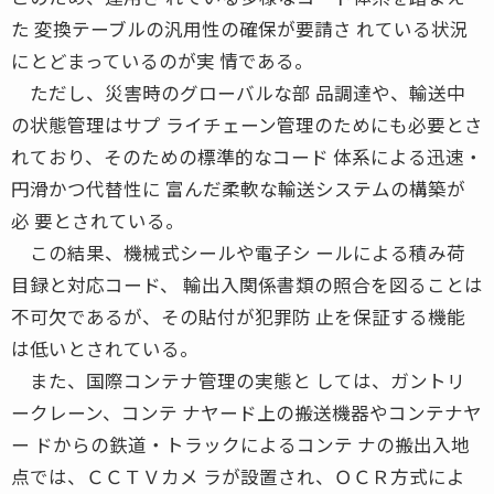
た 変換テーブルの汎用性の確保が要請さ れている状況
にとどまっているのが実 情である。
ただし、災害時のグローバルな部 品調達や、輸送中
の状態管理はサプ ライチェーン管理のためにも必要とさ
れており、そのための標準的なコード 体系による迅速・
円滑かつ代替性に 富んだ柔軟な輸送システムの構築が
必 要とされている。
この結果、機械式シールや電子シ ールによる積み荷
目録と対応コード、 輸出入関係書類の照合を図ることは
不可欠であるが、その貼付が犯罪防 止を保証する機能
は低いとされている。
また、国際コンテナ管理の実態と しては、ガントリ
ークレーン、コンテ ナヤード上の搬送機器やコンテナヤ
ー ドからの鉄道・トラックによるコンテ ナの搬出入地
点では、ＣＣＴＶカメ ラが設置され、ＯＣＲ方式によ