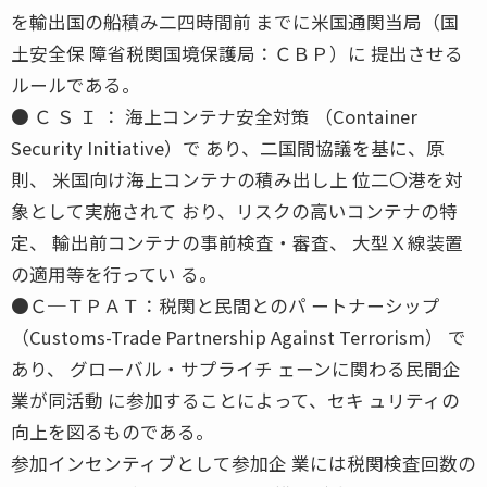
を輸出国の船積み二四時間前 までに米国通関当局（国
土安全保 障省税関国境保護局：ＣＢＰ）に 提出させる
ルールである。
● Ｃ Ｓ Ｉ ： 海上コンテナ安全対策 （Container
Security Initiative）で あり、二国間協議を基に、原
則、 米国向け海上コンテナの積み出し上 位二〇港を対
象として実施されて おり、リスクの高いコンテナの特
定、 輸出前コンテナの事前検査・審査、 大型Ｘ線装置
の適用等を行ってい る。
●Ｃ─ＴＰＡＴ：税関と民間とのパ ートナーシップ
（Customs-Trade Partnership Against Terrorism） で
あり、 グローバル・サプライチ ェーンに関わる民間企
業が同活動 に参加することによって、セキ ュリティの
向上を図るものである。
参加インセンティブとして参加企 業には税関検査回数の