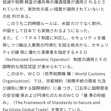
低減や税関 検査の優先等の優遇措置が適用さ れるとさ
れていたが、実効性の高 い措置が適用されていないと
の批 判がある。
このうち二四時間ルールは、米国 だけでなく欧州、
中国そして日本で も実施されるようになった。
また、Ｃ ─ＴＰＡＴ制度に対応し、セキュリテ ィを確
保しつつ輸出入業務の円滑化 を図る視点から、セキュリ
ティの確 保に優れた事業者を指定するＡＥＯ
（Authorized Economic Operator） 制度の適用とその
国際的な相互認証 が進められている。
このほか、ＷＣＯ（世界税関機 構：World Customs
Organization） では、京都規約（税関手続の簡易 化及
び調和に関する国際規約）に基 づき、〇五年に国際貿易
の安全確 保および円滑化のためのＷＣＯ「基 準の枠組
み」（The Framework of Standards to Secure and
Facilitate Global Trade）を策定している。