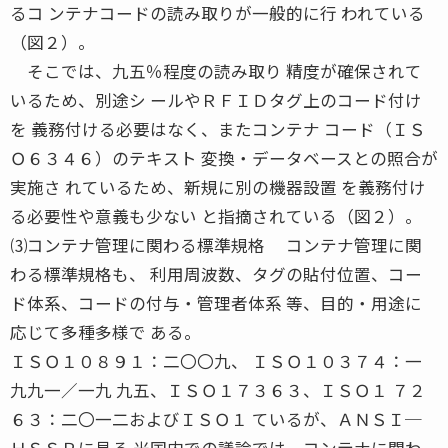
るコ ンテナコードの読み取りが一般的に行 われている
（図２）。
そこでは、九五％程度の読み取り 精度が確保されて
いるため、別途シ ールやＲＦＩＤタグ上のコード付け
を 義務付ける必要はなく、またコンテナ コード（ＩＳ
Ｏ６３４６）のテキスト 変換・データベースとの照合が
実施さ れているため、新規に別の機器設置 を義務付け
る必要性や意義も少ない と指摘されている（図２）。
⑶コンテナ管理に関わる標準規格 コンテナ管理に関
わる標準規格も、 利用周波数、タグの貼付位置、コー
ド体系、コードの付与・管理者体系 等、目的・用途に
応じて多種多様で ある。
ＩＳＯ１０８９１：二〇〇九、 ＩＳＯ１０３７４：一
九九一／一九 九五、ＩＳＯ１７３６３、ＩＳＯ１ ７２
６３：二〇一二およびＩＳＯ１ ているが、ＡＮＳＩ─
ＨＳＳＰに見る 米国内での議論では、コンテナに関わ