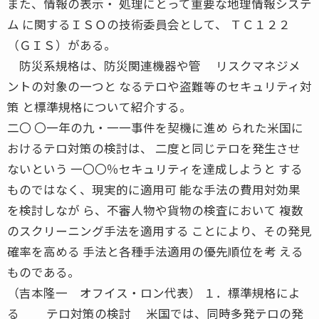
また、情報の表示・ 処理にとって重要な地理情報システ
ム に関するＩＳＯの技術委員会として、 ＴＣ１２２
（ＧＩＳ）がある。
防災系規格は、防災関連機器や管 リスクマネジメ
ントの対象の一つと なるテロや盗難等のセキュリティ対
策 と標準規格について紹介する。
二〇 〇一年の九・一一事件を契機に進め られた米国に
おけるテロ対策の検討は、 二度と同じテロを発生させ
ないという 一〇〇％セキュリティを達成しようと する
ものではなく、現実的に適用可 能な手法の費用対効果
を検討しなが ら、不審人物や貨物の検査において 複数
のスクリーニング手法を適用する ことにより、その発見
確率を高める 手法と各種手法適用の優先順位を考 える
ものである。
（吉本隆一 オフイス・ロン代表） １．標準規格によ
る テロ対策の検討 米国では、同時多発テロの発