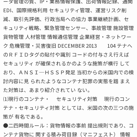
ータ管理の質、IP・業務情報保護、出荷情報記録、通関
EDI、国際規格利用 セキュリティ管理、運営リスク削
減、取引先評価、行政当局への協力 事業継続計画、セ
キュリティ戦略、緊急管理センサー、事故管理 施設管理
貨物管理 人材管理 情報通信管理 企業経営・ネットワー
ク 危機管理・災害復旧 DECEMBER 2013 104 テナへ
のＲＦＩＤタグの貼付や識別 コードの付与さえ行えば
セキュリティ が確保されるかのような施策が横行 して
おり、ＡＮＳＩ─ＨＳＳＰ発足 当初からの米国内での検
討内容に見 られたようなコンテナ犯罪の実態を踏 まえ
た対策は、あまり紹介されてい ない。
⑴現行のコンテナ・ セキュリティ対策 現行のコン
テナ・セキュリティ対策 としては、米国の次の三つの施
策が 有名である。
●二四時間ルール：貨物情報の事前 提出規則であり、コ
ンテナ貨物に 関する積み荷目録（マニフェスト） 情報