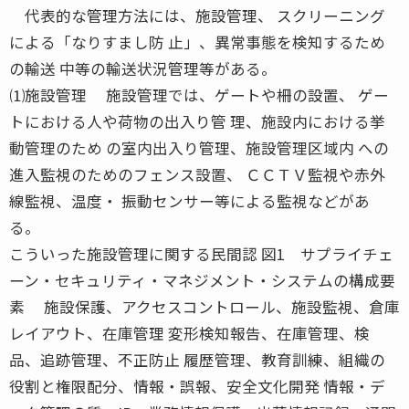
代表的な管理方法には、施設管理、 スクリーニング
による「なりすまし防 止」、異常事態を検知するため
の輸送 中等の輸送状況管理等がある。
⑴施設管理 施設管理では、ゲートや柵の設置、 ゲー
トにおける人や荷物の出入り管 理、施設内における挙
動管理のため の室内出入り管理、施設管理区域内 への
進入監視のためのフェンス設置、 ＣＣＴＶ監視や赤外
線監視、温度・ 振動センサー等による監視などがあ
る。
こういった施設管理に関する民間認 図1 サプライチェ
ーン・セキュリティ・マネジメント・システムの構成要
素 施設保護、アクセスコントロール、施設監視、倉庫
レイアウト、在庫管理 変形検知報告、在庫管理、検
品、追跡管理、不正防止 履歴管理、教育訓練、組織の
役割と権限配分、情報・誤報、安全文化開発 情報・デ