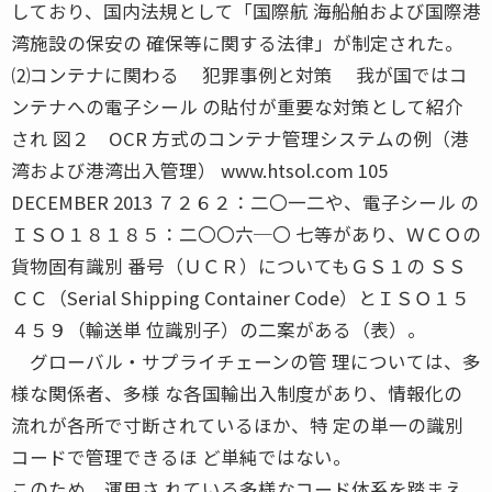
しており、国内法規として「国際航 海船舶および国際港
湾施設の保安の 確保等に関する法律」が制定された。
⑵コンテナに関わる 犯罪事例と対策 我が国ではコ
ンテナへの電子シール の貼付が重要な対策として紹介
され 図２ OCR 方式のコンテナ管理システムの例（港
湾および港湾出入管理） www.htsol.com 105
DECEMBER 2013 ７２６２：二〇一二や、電子シール の
ＩＳＯ１８１８５：二〇〇六─〇 七等があり、ＷＣＯの
貨物固有識別 番号（ＵＣＲ）についてもＧＳ１の ＳＳ
ＣＣ（Serial Shipping Container Code）とＩＳＯ１５
４５９（輸送単 位識別子）の二案がある（表）。
グローバル・サプライチェーンの管 理については、多
様な関係者、多様 な各国輸出入制度があり、情報化の
流れが各所で寸断されているほか、特 定の単一の識別
コードで管理できるほ ど単純ではない。
このため、運用さ れている多様なコード体系を踏まえ