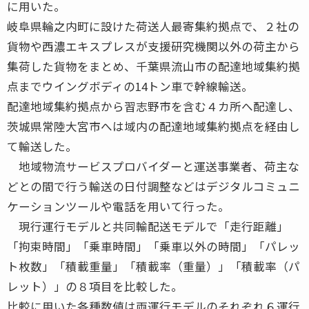
に用いた。
岐阜県輪之内町に設けた荷送人最寄集約拠点で、２社の
貨物や西濃エキスプレスが支援研究機関以外の荷主から
集荷した貨物をまとめ、千葉県流山市の配達地域集約拠
点までウイングボディの14トン車で幹線輸送。
配達地域集約拠点から習志野市を含む４カ所へ配達し、
茨城県常陸大宮市へは域内の配達地域集約拠点を経由し
て輸送した。
地域物流サービスプロバイダーと運送事業者、荷主な
どとの間で行う輸送の日付調整などはデジタルコミュニ
ケーションツールや電話を用いて行った。
現行運行モデルと共同輸配送モデルで「走行距離」
「拘束時間」「乗車時間」「乗車以外の時間」「パレッ
ト枚数」「積載重量」「積載率（重量）」「積載率（パ
レット）」の８項目を比較した。
比較に用いた各種数値は両運行モデルのそれぞれ６運行