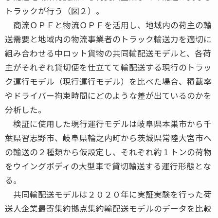
トラックが行う（図２）。
商流ＯＰＦと物流ＯＰＦを活用し、地域内の荷主の輸
送需要と地域内の物流事業者のトラック輸送力を適切に
組み合わせる中ロット貨物の共同輸配送モデルと、各荷
主がそれぞれ貸切便を仕立てて輸配送する現行のトラッ
ク運行モデル（現行運行モデル）を比べた場合、積載率
やドライバー拘束時間にどのような差が出ているのかを
分析した。
検証に使用した現行運行モデルは岐阜県本巣市から千
葉県習志野市、岐阜県輪之内町から茨城県常陸大宮市へ
の輸送の２種類から仮設定し、それぞれ約１トンの荷物
をウイングボディの大型車で貸切輸送する運行形態とな
る。
共同輸配送モデルは２０２０年に実証実験を行った荷
送人企業最寄集約拠点集約輸配送モデルのデータを比較