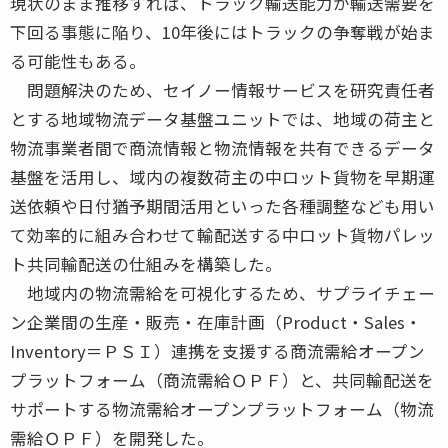
現状のまま推移すれば、トラック輸送能力が輸送需要を
下回る事態に陥り、10年後にはトラックの争奪戦が始ま
る可能性もある。
問題解決のため、セイノー情報サービスを研究責任者
とする地域物流データ基盤ユニットでは、地域の荷主と
物流事業者間で商流情報と物流情報を共有できるデータ
基盤を活用し、域内の複数荷主の中ロット貨物を早期運
送依頼や日付猶予期間活用といった各種調整なども用い
て効率的に組み合わせて輸配送する中ロット貨物パレッ
ト共同輸配送の仕組みを構築した。
地域内の物流需給を可視化するため、サプライチェー
ン企業間の生産・販売・在庫計画（Product・Sales・
Inventory＝ＰＳＩ）連携を支援する商流需給オープン
プラットフォーム（商流需給ＯＰＦ）と、共同輸配送を
サポートする物流需給オープンプラットフォーム（物流
需給ＯＰＦ）を開発した。