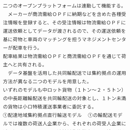
二つのオープンプラットフォームは連動して機能する。
メーカーが商流需給ＯＰＦに納期などを含めた各種受
注情報を登録すると、その受注情報は物流需給ＯＰＦに
運送依頼としてデータが渡されるので、その運送依頼を
基に荷物と車両のマッチングを担うマネジメントセンタ
ーが配車を行う。
配車結果は物流需給ＯＰＦと商流需給ＯＰＦを通じて荷
主へと共有される。
データ基盤を活用した共同輸配送では集約拠点の運用
方法が異なる二つのモデルを用意した。
いずれのモデルも中ロット貨物（１トン～２・５トン）
の中長距離輸配送を共同輸配送の対象とし、１トン未満
の貨物は小口特積運送事業者に委託する。
①配達地域集約拠点直行輸送モデル ①の輸配送モデ
ルでは複数の荷送人企業から、それぞれの荷受人企業に