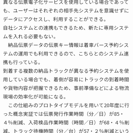
異なる伝票電子化サービスを使用している場合であって
も、ユーザーはそれぞれの相手先システムを意識せずに
データにアクセスし、利用することができる。
自社システムとの連携もできるため、新たに専用システ
ムを入れる必要もない。
納品伝票データの伝票キー情報は着車バース予約シス
テムの運用でも利用できるので、こちらとのシステム連
携も行っている。
到着する複数の納品トラックが異なる予約システムを使
用している場合でも、着側が容易にトラックの到着時間
や貨物内容が把握できるため、事前準備などによる物流
現場の効率化が可能になる。
この仕組みのプロトタイプモデルを用いて20年度に行
った概念実証では伝票発行作業時間（分／日）が85・
４％削減、入荷検品作業時間（時間／日）が68・４％削
減、トラック待機時間（分／台）が57・２％削減という