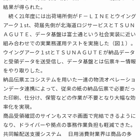
結果が得られた。
続く21年度には出荷場所側がＦ－ＬＩＮＥとウイング
アーク１st、荷届先側が北海道ロジサービスとＴＳＵＮ
ＡＧＵＴＥ、データ基盤は富士通という社会実装に近い
組み合わせでの実業務運用テストを実施した（図１）。
ウイングアーク１stとＴＳＵＮＡＧＵＴＥが納品データ
と受領データを送受信し、データ基盤とは伝票キー情報
をやり取りした。
納品伝票エコシステムを用いた一連の物流オペレーショ
ンデータ連携によって、従来の紙の納品伝票で必要だっ
た印刷、仕分け、保管などの作業が不要となり大幅な効
率化を実現。
商品受領確認のサインもスマホ画面で完結できるように
なり、ドライバーや拠点の事務作業負担も軽減できた。
共同輸配送支援システム 日用消費財業界は商品の多