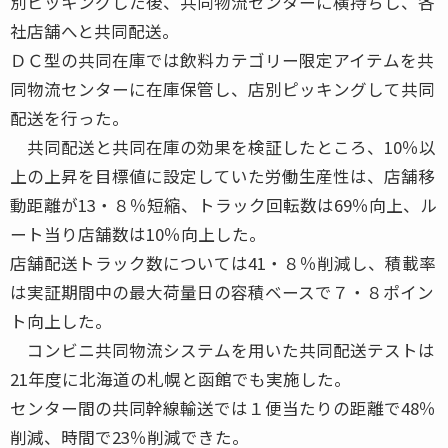
別ピッキングした後、共同物流センターに横持ちし、各
社店舗へと共同配送。
ＤＣ型の共同在庫では飲料カテゴリー限定アイテムを共
同物流センターに在庫保管し、店別ピッキングして共同
配送を行った。
共同配送と共同在庫の効果を検証したところ、10％以
上の上昇を目標値に設定していた労働生産性は、店舗移
動距離が13・８％短縮、トラック回転数は69％向上、ル
ート当り店舗数は10％向上した。
店舗配送トラック数については41・８％削減し、積載率
は実証期間中の最大荷量日の容積ベースで７・８ポイン
ト向上した。
コンビニ共同物流システムを用いた共同配送テストは
21年度に北海道の札幌と函館でも実施した。
センター間の共同幹線輸送では１便当たりの距離で48％
削減、時間で23％削減できた。