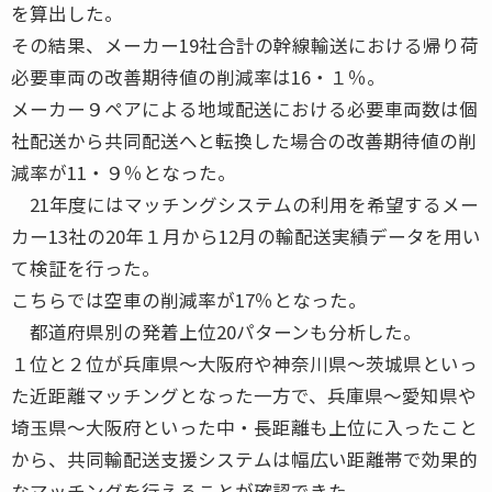
を算出した。
その結果、メーカー19社合計の幹線輸送における帰り荷
必要車両の改善期待値の削減率は16・１％。
メーカー９ペアによる地域配送における必要車両数は個
社配送から共同配送へと転換した場合の改善期待値の削
減率が11・９％となった。
21年度にはマッチングシステムの利用を希望するメー
カー13社の20年１月から12月の輸配送実績データを用い
て検証を行った。
こちらでは空車の削減率が17％となった。
都道府県別の発着上位20パターンも分析した。
１位と２位が兵庫県～大阪府や神奈川県～茨城県といっ
た近距離マッチングとなった一方で、兵庫県～愛知県や
埼玉県～大阪府といった中・長距離も上位に入ったこと
から、共同輸配送支援システムは幅広い距離帯で効果的
なマッチングを行えることが確認できた。