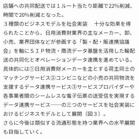
店舗への共同配送では１ルート当たり距離で22％削減、
時間で20％削減となった。
３種類のビジネスモデルを社会実装 十分な効果を得
られたことから、日用消費財業界の主なメーカー、卸、
小売、業界団体などが参画する「製・配・販連携協議
会」を軸にＳＩＰ物流・商流データ基盤を活用した輸配
送の共同化とオペレーションデータ連携を進めている。
具体的には①日用消費財メーカーを主とする荷主同士の
マッチングサービス②コンビニなどの小売の共同物流を
支援するデータ連携サービス③サービスプロバイダーや
各事業者間のシームレスな電子伝票の送受信を実現する
データ連携サービス──の三つのサービスを社会実装に
おけるビジネスモデルとして展開（図３）。
さらに今後は類似する流通形態を持つ業界への水平展開
も目指していく。