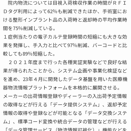
院内物流については目視入荷検収作業の時間がＲＦＩ
Ｄタグ利用によって62％も削減できたほか、手術室にお
ける整形インプラント品の入荷時と返却時の平均作業時
間を75％削減している。
１症例当たりの電子カルテ登録時間の短縮にも大きな効
果を発揮し、手入力と比べて97％削減、バーコードと比
較しても89％短縮した。
２０２１年度まで行った各種実証実験などで良好な結
果が得られたことから、システム企画や事業化検証など
を進め、23年４月に開発したデータ基盤を用いた医療機
器物流情報プラットフォームを本格的に展開させる。
メーカーの出荷情報登録やディーラーの入出荷予定情報
の取得などが行える「データ提供システム」、返却予定
情報の取得や登録などが可能となる「データ交換システ
ム」、標準コード変換や統合データの管理などが行える
「データ管理サービス（物流情報可視化）」機能などを