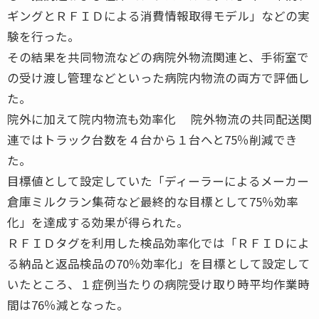
ギングとＲＦＩＤによる消費情報取得モデル」などの実
験を行った。
その結果を共同物流などの病院外物流関連と、手術室で
の受け渡し管理などといった病院内物流の両方で評価し
た。
院外に加えて院内物流も効率化 院外物流の共同配送関
連ではトラック台数を４台から１台へと75％削減でき
た。
目標値として設定していた「ディーラーによるメーカー
倉庫ミルクラン集荷など最終的な目標として75％効率
化」を達成する効果が得られた。
ＲＦＩＤタグを利用した検品効率化では「ＲＦＩＤによ
る納品と返品検品の70％効率化」を目標として設定して
いたところ、１症例当たりの病院受け取り時平均作業時
間は76％減となった。