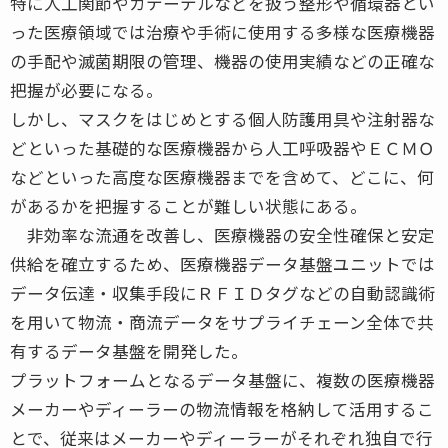
特に人工関節やカテーテルなどを扱う整形や循環器とい
った医療領域では治療や手術に使用する多様な医療機器
の手配や滅菌期限の管理、機器の使用実績などの正確な
把握が必要になる。
しかし、マスクをはじめとする個人防護用具や注射器な
どといった基礎的な医療機器から人工呼吸器やＥＣＭＯ
などといった高度な医療機器までを含めて、どこに、何
があるかを把握することが難しい状態にある。
非効率な流通を改善し、医療機器の安全性確保と安定
供給を確立するため、医療機器データ基盤ユニットでは
データ伝達・収集手段にＲＦＩＤタグなどの自動認識術
を用いて物流・商流データをサプライチェーン全体で共
有するデータ基盤を開発した。
プラットフォームとなるデータ基盤に、複数の医療機器
メーカーやディーラーの物流情報を格納して活用するこ
とで、従来はメーカーやディーラーがそれぞれ独自で行