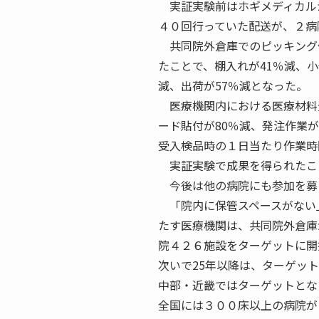
実証実験前はホギメディカル
４０回行っていた配送が、２病
共同院外倉庫でのピッキング
たことで、棚入れが41％減、小
減、出荷が57％減となった。
医療機関内における医療材料登
ード貼付が80％減、発注作業が
受入検品時の１日当たり作業時
実証実験で成果を得られたこ
今後は他の病院にも参加を募
「院内に保管スペースがない
たす医療機関は、共同院外倉庫
院４２６施設をターゲットに開
次いで25年以降は、ターゲッ
中部・近畿ではターゲットとな
全国には３００床以上の病院が