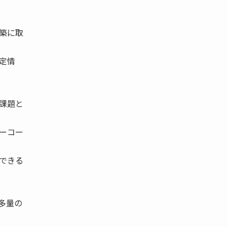
築に取
定情
課題と
ーコー
できる
多量の