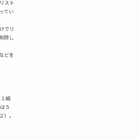
リスト
ってい
けでリ
削除し
などを
本１組
には５
２）。