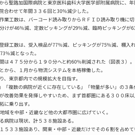
から聖路加国際病院と東京医科歯科大学医学部附属病院に、年
院合わせて年間３３６回と30％減少した。
作業工数は、バーコード読み取りからＲＦＩＤ読み取り機に切
分けが46％減、定数ピッキングが29％減、臨時ピッキングが6
録工数は、受入検品が77％減、ピッキングが75％減、棚入
73％減となった。
間は４７５分から１９０分へと約60％削減された（図表３）。
とから、１月から物流システムを本格稼働した。
り、東京都内での規模拡大を目指す。
」「複数の病院が近くに存在している」「物量が多い」の３条
が改善効果を発揮しやすいため、まず首都圏にある３００床以
拓に乗り出す。
ト地域を中部・近畿など他の大都市圏に広げていく。
る病院は現状、計５３８施設ある。
１５３３施設あり、関東・中部・近畿だけでその６割を占めて