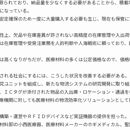
限られており、納品量を少なくする必要があることから、積載
になっている。
安定確保のため一度に大量購入する必要も生じ、現在も保管に
性上、欠品や在庫差異が許されない高精度の在庫管理や入出荷
は在庫管理や受発注業務を人的判断や人海戦術に頼っており、
は高くなりがちだが、医療材料の多くは公定価格なので、価格
される社会にするには、こうした状況を改善する必要がある。
究ユニットを組成し、新たな物流システムの研究開発に取り組
、ＩＣタグが添付された物品の入出庫・ロケーション・通過を
療機関に対しても医療材料の物流効率化ソリューションとして
構築・運営やＲＦＩＤデバイスなど実証機器の提供を担った。
材料卸の小西医療器、医療材料メーカーのホギメディカル、聖