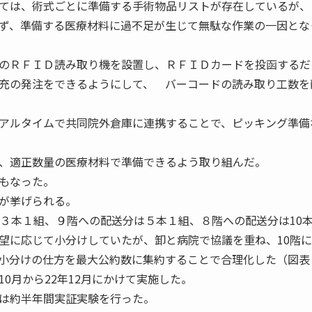
ては、術式ごとに準備する手術物品リストが存在しているが、
ず、準備する医療材料に過不足が生じて無駄な作業の一因とな
のＲＦＩＤ読み取り機を設置し、ＲＦＩＤカードを投函するだ
充の発注をできるようにして、 バーコードの読み取り工数を
アルタイムで共同院外倉庫に連携することで、ピッキング準備
、適正数量の医療材料で準備できるよう取り組んだ。
もなった。
が挙げられる。
は３本１組、９階への配送分は５本１組、８階への配送分は10
望に応じて小分けしていたが、卸と病院で協議を重ね、10階
小分けの仕方を最大公約数に集約することで合理化した（図表
0月から22年12月にかけて実施した。
は約半年間実証実験を行った。