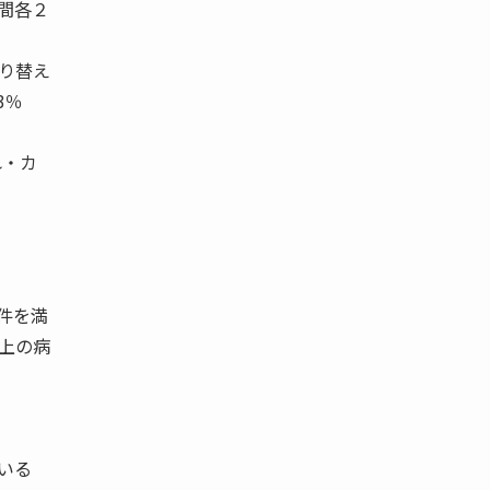
間各２
り替え
3％
れ・カ
件を満
上の病
いる