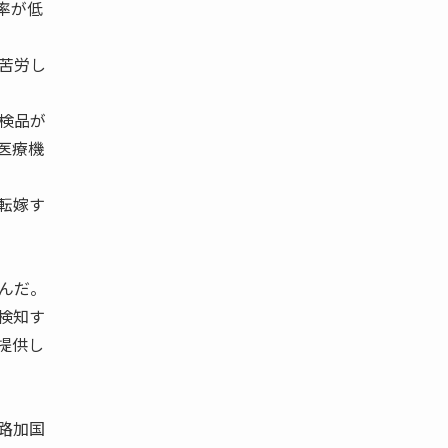
率が低
苦労し
検品が
医療機
転嫁す
んだ。
検知す
提供し
路加国