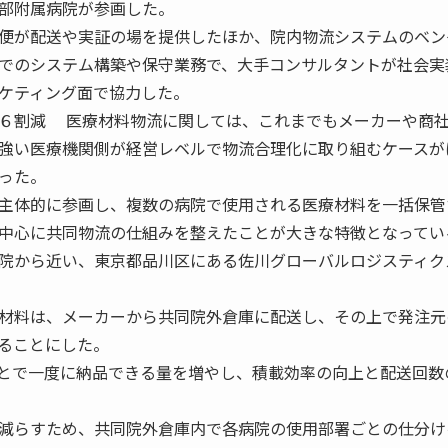
部附属病院が参画した。
便が配送や実証の場を提供したほか、院内物流システムのベン
でのシステム構築や保守業務で、大手コンサルタントが社会実
ケティング面で協力した。
６割減 医療材料物流に関しては、これまでもメーカーや商
強い医療機関側が経営レベルで物流合理化に取り組むケースが
った。
主体的に参画し、複数の病院で使用される医療材料を一括保管
中心に共同物流の仕組みを整えたことが大きな特徴となってい
院から近い、東京都品川区にある佐川グローバルロジスティク
材料は、メーカーから共同院外倉庫に配送し、その上で発注元
ることにした。
とで一度に納品できる量を増やし、積載効率の向上と配送回数
減らすため、共同院外倉庫内で各病院の使用部署ごとの仕分け