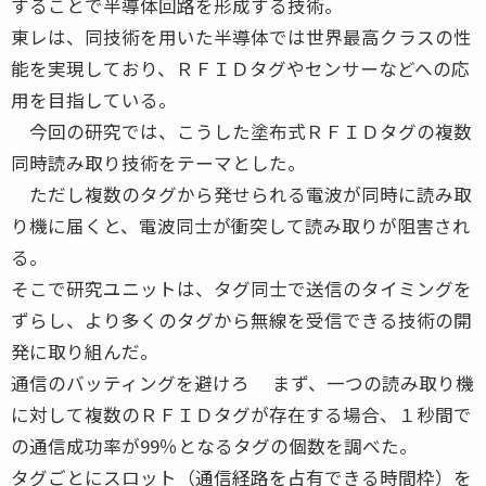
することで半導体回路を形成する技術。
東レは、同技術を用いた半導体では世界最高クラスの性
能を実現しており、ＲＦＩＤタグやセンサーなどへの応
用を目指している。
今回の研究では、こうした塗布式ＲＦＩＤタグの複数
同時読み取り技術をテーマとした。
ただし複数のタグから発せられる電波が同時に読み取
り機に届くと、電波同士が衝突して読み取りが阻害され
る。
そこで研究ユニットは、タグ同士で送信のタイミングを
ずらし、より多くのタグから無線を受信できる技術の開
発に取り組んだ。
通信のバッティングを避けろ まず、一つの読み取り機
に対して複数のＲＦＩＤタグが存在する場合、１秒間で
の通信成功率が99％となるタグの個数を調べた。
タグごとにスロット（通信経路を占有できる時間枠）を