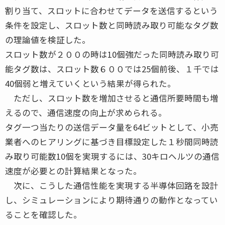
割り当て、スロットに合わせてデータを送信するという
条件を設定し、スロット数と同時読み取り可能なタグ数
の理論値を検証した。
スロット数が２００の時は10個強だった同時読み取り可
能タグ数は、スロット数６００では25個前後、１千では
40個弱と増えていくという結果が得られた。
ただし、スロット数を増加させると通信所要時間も増
えるので、通信速度の向上が求められる。
タグ一つ当たりの送信データ量を64ビットとして、小売
業者へのヒアリングに基づき目標設定した１秒間同時読
み取り可能数10個を実現するには、30キロヘルツの通信
速度が必要との計算結果となった。
次に、こうした通信性能を実現する半導体回路を設計
し、シミュレーションにより期待通りの動作となってい
ることを確認した。