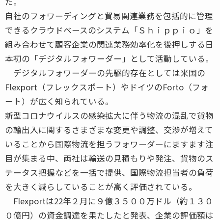
た。
自社のフォワーディングと貿易関連業務を包括的に管理
できるクラウドベースのシステム「Ｓｈｉｐｐｉｏ」を
組み合わせて顧客企業の関連業務効率化を後押しする日
本初の「デジタルフォワーダー」として活動している。
デジタルフォワーダーの先駆的存在としては米国の
Flexport（フレックスポート）やドイツのForto（フォ
ート）が広く知られている。
新型コロナウイルスの感染拡大に伴う物流の混乱で貨物
の輸出入に関するさまざまな変更や調整、交渉が増えて
いることから国際物流を担うフォワーダーにますます注
目が集まる中、両社は輸送の見積もりや発注、貨物のス
テータス把握などを一括で提供、国際物流担当者の負荷
を大きく減らしていることが高く評価されている。
Flexportは22年２月に９億３５００万ドル（約１３０
０億円）の資金調達を果たしたと発表、企業の評価額は