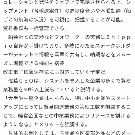
ュレーションと発注をウェブ上で完結させられる上、シ
ップメント（各輸送案件）の進捗度合いや本船動静（船
ごとの航海の状況）を可視化、把握することが可能。
貿易書類も一括管理できる。
船会社との交渉などフォワーダーの実務はＳｈｉｐｐ
ｉｏ自身が手掛けており、多岐にわたるステークホルダ
ーがチャットで情報を素早く共有し、納期などをスムー
ズに調整できる機能も搭載。
改正電子帳簿保存法にも対応していく予定だ。
佐藤ＣＥＯは、システムを導入した企業の多くで貿易
業務量を50％以上減らせていると説明する。
「大手や中堅企業はもちろん、特に中小企業やスタート
アップにとっては貿易関連業務の管理工数を削減するこ
とで、経営企画などの中核業務によりリソースを割ける
ようになる」とメリットを強調する。
具体的な例としては、医薬品や医薬部外品などのメー