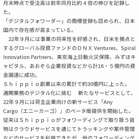
月末時点で受注高は前年同月比約４倍の伸びを記録し
た。
「デジタルフォワーダー」の商標登録も認められ、日本
国内で存在感が高まっている。
22年９月には事業の将来性を好感され、日米を拠点と
するグローバル投資ファンドのＤＮＸ Ventures、Spiral
Innovation Partners、東京海上日動火災保険、みずほキ
ャピタル、あおぞら企業投資などから計16・５億円の資
金調達に成功。
Ｓｈｉｐｐｉｏ創業以来の累計で約30億円に上った。
通関業務のデジタル化に挑む 新たなサービスとして、
22年９月には荷主企業向けの新サービス「Any
Cargo（エニーカーゴ）」のベータ版提供を開始した。
従来はＳｈｉｐｐｉｏがフォワーディングで取り扱う貨
物はクラウドサービスを通じてトラッキングや案件管理
などのサービスを利用できたが、他のフォワーディング