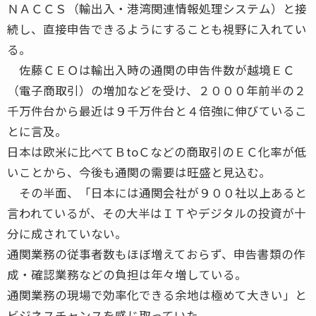
ＮＡＣＣＳ（輸出入・港湾関連情報処理システム）と接
続し、直接申告できるようにすることも視野に入れてい
る。
佐藤ＣＥＯは輸出入時の通関の申告件数が越境ＥＣ
（電子商取引）の増加などを受け、２０００年前半の２
千万件台から最近は９千万件台と４倍強に伸びているこ
とに言及。
日本は欧米に比べてＢtoＣなどの商取引のＥＣ化率が低
いことから、今後も通関の需要は旺盛と見込む。
その半面、「日本には通関会社が９００社以上あると
言われているが、その大半はＩＴやデジタルの投資が十
分に成されていない。
通関業務の従事者数もほぼ増えておらず、申告書類の作
成・確認業務などの負担は年々増している。
通関業務の現場で効率化できる余地は極めて大きい」と
ビジネスチャンスを感じ取っていた。