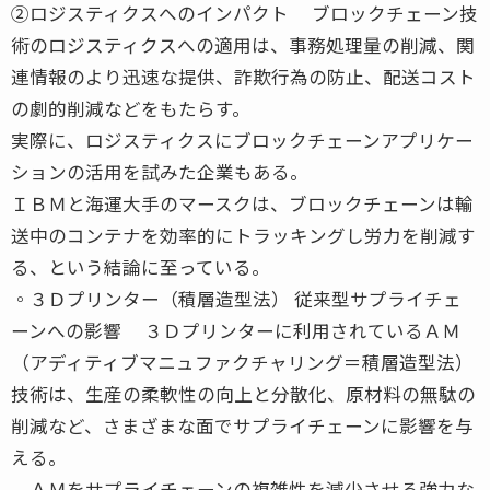
②ロジスティクスへのインパクト ブロックチェーン技
術のロジスティクスへの適用は、事務処理量の削減、関
連情報のより迅速な提供、詐欺行為の防止、配送コスト
の劇的削減などをもたらす。
実際に、ロジスティクスにブロックチェーンアプリケー
ションの活用を試みた企業もある。
ＩＢＭと海運大手のマースクは、ブロックチェーンは輸
送中のコンテナを効率的にトラッキングし労力を削減す
る、という結論に至っている。
◦３Ｄプリンター（積層造型法） 従来型サプライチェ
ーンへの影響 ３Ｄプリンターに利用されているＡＭ
（アディティブマニュファクチャリング＝積層造型法）
技術は、生産の柔軟性の向上と分散化、原材料の無駄の
削減など、さまざまな面でサプライチェーンに影響を与
える。
ＡＭをサプライチェーンの複雑性を減少させる強力な