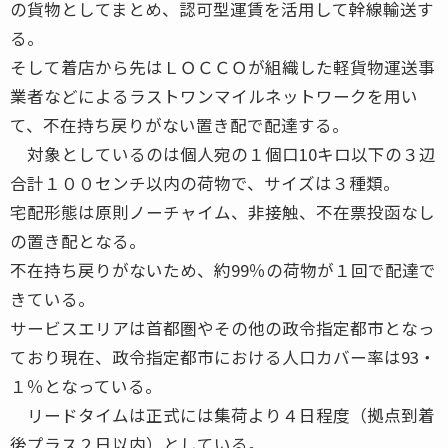
の貨物としてまとめ、認可型運賃を活用して幹線輸送す
る。
そして着店から先はＬＯＣＣＯが組織した軽貨物運送事
業者などによるラストワンマイルネットワークを用い
て、不在持ち戻りがない置き配で配達する。
対象としているのは個人宛の１個口10キロ以下の３辺
合計１００センチ以内の荷物で、サイズは３種類。
宅配形態は原則ノーチャイム、非接触、不在票投函なし
の置き配となる。
不在持ち戻りがないため、約99％の荷物が１回で配達で
きている。
サービスエリアは首都圏やその他の政令指定都市となっ
ており現在、政令指定都市における人口カバー率は93・
１％となっている。
リードタイムは正式には集荷より４日程度（拠点到着
後プラス２日以内）としている。