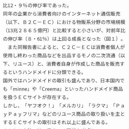
比12・９％の伸び率であった。
同年の企業から消費者向けのインターネット通信販売
（以下、Ｂ２Ｃ－ＥＣ）における物販系分野の市場規模
（13兆２８６５億円）と比較すると小さいが、対前年比
の伸び率（８・61％）は上回る成長となった（図１）。
また同報告書によると、Ｃ２Ｃ－ＥＣは消費者個人が
使用し終わった商品などを出品するモノの二次流通（以
下、リユース）と、消費者自身が作成した商品を販売す
るというハンドメイドに分類できる。
国外ではハンドメイドの取引も盛んであり、日本国内で
も「minne」や「Creema」といったハンドメイド商品
を扱うＥＣサイトが存在する。
しかし、「ヤフオク！」「メルカリ」「ラクマ」「Ｐａ
ｙＰａｙフリマ」などのリユース商品の取り扱いを主と
するＥＣサイトの取引はそれ以上に盛んである。