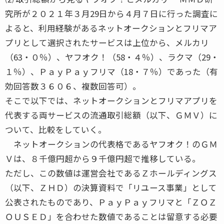
究所が２０２１年３月29日から４月７日に行った調査に
よると、利用経験があるネットオークションとフリマア
プリとして選択されたサービスは上位から、メルカリ
（63・０％）、ヤフオク！（58・４％）、ラクマ（29・
１％）、ＰａｙＰａｙフリマ（18・７％）であった（有
効回答数３６０６、複数回答可）。
そこで以下では、ネットオークションとフリマアプリを
代表する両サービスの流通取引総額（以下、ＧＭＶ）に
ついて、比較をしていく。
ネットオークションの代表格であるヤフオク！のＧＭ
Ｖは、８千億円超から９千億円超で推移している。
ただし、この数値は運営会社であるＺホールディングス
（以下、ＺＨＤ）の決算資料で「リユース事業」として
公表されたものであり、ＰａｙＰａｙフリマと「ＺＯＺ
ＯＵＳＥＤ」を合わせた数値であることは留意する必要