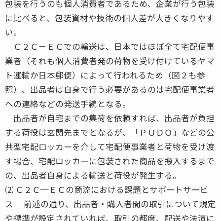
包装を行うのも個人消費者であるため、企業が行う包装
に比べると、包装資材や技術の個人差が大きくなりやす
い。
Ｃ２Ｃ－ＥＣでの輸送は、日本ではほぼ全て宅配便事
業者（それも個人消費者発の荷物を受け付けているヤマ
ト運輸か日本郵便）によって行われるため（図２も参
照）、出品者は自身で行う必要があるのは宅配便事業者
への連絡などの発送手続となる。
出品者が自宅までの集荷を依頼すれば、出品者が負担
する荷役は玄関先までとなるが、「ＰＵＤＯ」などの公
共型宅配ロッカーを介して宅配便事業者と荷物を受け渡
す場合、宅配ロッカーに包装された商品を搬入するまで
の、出品者自身による輸送と荷役が発生する。
⑵ Ｃ２Ｃ─ＥＣの商流における課題とサポートサービ
ス 前述の通り、出品者・購入者間の取引について規定
や標準が設定されていれば、取引の都度、配送や決済に