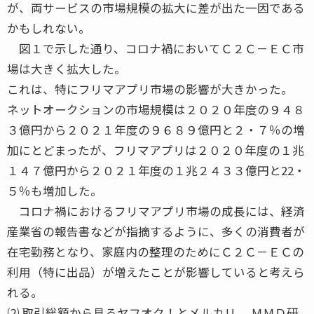
が、両サービスの市場規模の拡大に差が出た一因である
かもしれない。
図１で示した通り、コロナ禍においてＣ２Ｃ－ＥＣ市
場は大きく拡大した。
これは、特にフリマアプリ市場の影響が大きかった。
ネットオークションの市場規模は２０２０年度の９４８
３億円から２０２１年度の９６８９億円と２・７％の増
加にとどまったが、フリマアプリは２０２０年度の１兆
１４７億円から２０２１年度の１兆２４３３億円と22・
５％も増加した。
コロナ禍におけるフリマアプリ市場の成長には、経済
産業省の報告書などが指摘するように、多くの消費者が
在宅勤務となり、家庭内の整理のためにＣ２Ｃ－ＥＣの
利用（特に出品）が増えたことが影響していると考えら
れる。
⑵ 取引総額から見るヤフオク！とメルカリ ＭＭＤ研