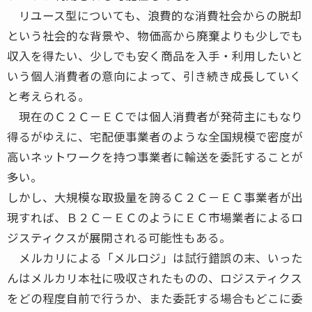
リユース型についても、浪費的な消費社会からの脱却
という社会的な背景や、物価高から廃棄よりも少しでも
収入を得たい、少しでも安く商品を入手・利用したいと
いう個人消費者の意向によって、引き続き成長していく
と考えられる。
現在のＣ２Ｃ－ＥＣでは個人消費者が発荷主にもなり
得るがゆえに、宅配便事業者のような全国規模で密度が
高いネットワークを持つ事業者に輸送を委託することが
多い。
しかし、大規模な取扱量を誇るＣ２Ｃ－ＥＣ事業者が出
現すれば、Ｂ２Ｃ－ＥＣのようにＥＣ市場業者によるロ
ジスティクスが展開される可能性もある。
メルカリによる「メルロジ」は試行錯誤の末、いった
んはメルカリ本社に吸収されたものの、ロジスティクス
をどの程度自前で行うか、また委託する場合もどこに委