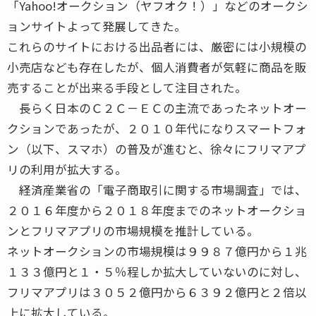
「Yahoo!オークション（ヤフオク！）」などのオークシ
ョンサイトよって発展してきた。
これらのサイトにおける出品者には、厳密には小規模の
小売店なども存在したが、個人消費者が気軽に商品を販
売することが出来る手段として注目された。
長らく日本のＣ２Ｃ－ＥＣの主流であったネットオー
クションであったが、２０１０年代になりスマートフォ
ン（以下、スマホ）の普及が進むと、徐々にフリマアプ
リの利用が拡大する。
経済産業省の「電子商取引に関する市場調査」では、
２０１６年度から２０１８年度までのネットオークショ
ンとフリマアプリの市場規模を推計している。
ネットオークションの市場規模は９９８７億円から１兆
１３３億円と１・５％程しか拡大していないのに対し、
フリマアプリは３０５２億円から６３９２億円と２倍以
上に拡大している。