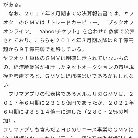
がある。
なお、２０１７年３月期までの決算報告書では、ヤフ
オク！のＧＭＶは「トレードカービュー」「ブックオフ
オンライン」「Yahoo!チケット」を合わせた数値で公表
されており、こちらも２０１４年３月期以降は８千億円
超から９千億円弱で推移している。
ヤフオク！単体のＧＭＶは明確に示されていないもの
の、経済産業省が推計したネットオークションの市場規
模を考慮すると、ＧＭＶはほぼ横ばいであるかもしれな
い。
フリマアプリの代表格であるメルカリのＧＭＶは、２
０１７年６月期に２３１８億円であったが、２０２２年
６月期には８８１４億円に達した（２８０・２％の増
加）。
フリマアプリも含んだＺＨＤのリユース事業のＧＭＶに