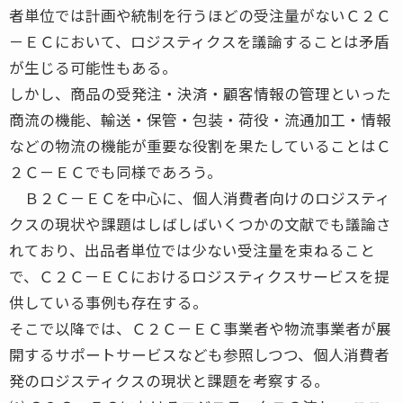
者単位では計画や統制を行うほどの受注量がないＣ２Ｃ
－ＥＣにおいて、ロジスティクスを議論することは矛盾
が生じる可能性もある。
しかし、商品の受発注・決済・顧客情報の管理といった
商流の機能、輸送・保管・包装・荷役・流通加工・情報
などの物流の機能が重要な役割を果たしていることはＣ
２Ｃ－ＥＣでも同様であろう。
Ｂ２Ｃ－ＥＣを中心に、個人消費者向けのロジスティ
クスの現状や課題はしばしばいくつかの文献でも議論さ
れており、出品者単位では少ない受注量を束ねること
で、Ｃ２Ｃ－ＥＣにおけるロジスティクスサービスを提
供している事例も存在する。
そこで以降では、Ｃ２Ｃ－ＥＣ事業者や物流事業者が展
開するサポートサービスなども参照しつつ、個人消費者
発のロジスティクスの現状と課題を考察する。