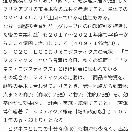
迫る規模となっており（図３）、経済産業省が推計した
フリマアプリの市場規模の成長を考慮すると、単体での
ＧＭＶはメルカリが上回っている可能性もある。
なお、調整後営業利益（グループ内の内部取引を控除し
た後の営業利益）も２０１７〜２０２１年度で44億円か
ら２２４億円に増加している（４０９・１％増加）。
３．Ｃ２Ｃ─ＥＣにおけるロジスティクスの現状 「ロ
ジスティクス」という言葉は今日、多くの場面で「ビジ
ネス・ロジスティクス」とほぼ同義に使われている。
その場合のロジスティクスの定義は、「商品や物資を、
顧客の要求に合わせて届けるとき、発生地点から到着地
点までの商流（商取引流通）と物流（物的流通）を、効
率的かつ効果的に、計画・実施・統制すること」（苦瀬
博仁編著『ロジスティクス概論【増補改訂版】』２０２
１年のｐ・22より）となる。
ビジネスとしての十分な商取引も物流も少なく、出品