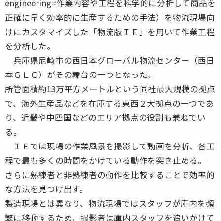
engineering=作業内容や工程を科学的に分析して商品を
正確に早く効率的に生産するための手法）を物流現場向
けにカスタマイズした「物流版ＩＥ」を用いて作業工程
を分析した。
兵庫県尼崎市の西日本グローバル物流センター（西日
本ＧＬＣ）がその舞台の一つとなった。
所管面積約13万平方メートルという同社最大規模の拠点
で、海外生産品などを在庫する東西２大拠点の一つであ
り、近畿や中四国などのエリア拠点の役割も兼ねてい
る。
ＩＥでは現場の作業風景を撮影して動画を分析、各工
程で最も多くの時間をかけている動作を突き止める。
さらに熟練者と非熟練者の動作を比較することで効率的
な方法を見つけ出す。
製造現場とは異なり、物流現場ではスタッフが庫内を頻
繁に移動するため、撮影者は庫内スタッフを追いかけて