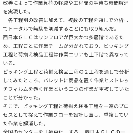
改善によって作業負荷の軽減や工程間の手待ち時間解消
を実現した。
各工程別の改善に加えて、複数の工程を通しで分析し
てトータルで無駄を削減することにも取り組んだ。
西日本ＧＬＣはワンフロアが巨大かつ多層階であるた
め、工程ごとに作業チームが分かれており、ピッキング
工程と荷揃え検品工程は作業エリアも上下階で異なって
いる。
ピッキング工程と荷揃え検品工程の２工程を通しで分析
してみたところ、パレットに商品を置く作業とストレッ
チフィルムを巻く作業という二つの作業が重複していた
ことが分かった。
そこで、ピッキング工程と荷揃え検品工程を一連のプロ
セスとして捉えて作業フローを設計し直し、重複してい
た作業を解消した。
全国のセンターを「神戸化」する 西日本ＧＬＣの一