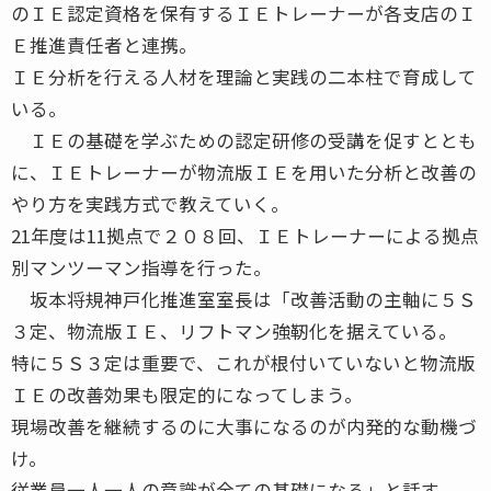
のＩＥ認定資格を保有するＩＥトレーナーが各支店のＩ
Ｅ推進責任者と連携。
ＩＥ分析を行える人材を理論と実践の二本柱で育成して
いる。
ＩＥの基礎を学ぶための認定研修の受講を促すととも
に、ＩＥトレーナーが物流版ＩＥを用いた分析と改善の
やり方を実践方式で教えていく。
21年度は11拠点で２０８回、ＩＥトレーナーによる拠点
別マンツーマン指導を行った。
坂本将規神戸化推進室室長は「改善活動の主軸に５Ｓ
３定、物流版ＩＥ、リフトマン強靭化を据えている。
特に５Ｓ３定は重要で、これが根付いていないと物流版
ＩＥの改善効果も限定的になってしまう。
現場改善を継続するのに大事になるのが内発的な動機づ
け。
従業員一人一人の意識が全ての基礎になる」と話す。