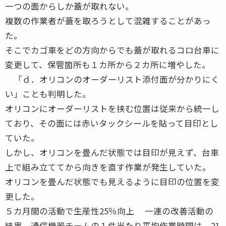
一つの面からしか蓋が取れない。
複数の作業者が蓋を取ろうとして混雑することがあっ
た。
そこでカゴ車をどの方向からでも蓋が取れるコロ台車に
変更して、保管箇所も１カ所から２カ所に増やした。
「ｄ．オリコンのオーダーリスト添付面が分かりにく
い」ことも判明した。
オリコンにオーダーリストを挟む位置は従来から統一し
ており、その面には赤いタックシールを貼って目印とし
ていた。
しかし、オリコンを畳んだ状態では目印が見えず、台車
上で組み立ててから向きを直す作業が発生していた。
オリコンを畳んだ状態でも見えるように目印の位置を変
更した。
５カ月間の活動で生産性25％向上 一連の改善活動の
結果、通信機器チームの１件当たり平均作業時間は、21