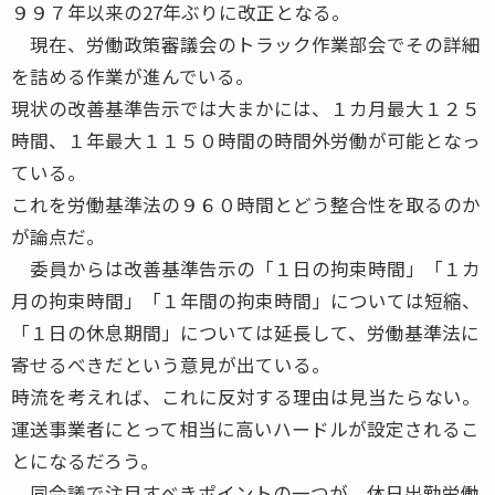
９９７年以来の27年ぶりに改正となる。
現在、労働政策審議会のトラック作業部会でその詳細
を詰める作業が進んでいる。
現状の改善基準告示では大まかには、１カ月最大１２５
時間、１年最大１１５０時間の時間外労働が可能となっ
ている。
これを労働基準法の９６０時間とどう整合性を取るのか
が論点だ。
委員からは改善基準告示の「１日の拘束時間」「１カ
月の拘束時間」「１年間の拘束時間」については短縮、
「１日の休息期間」については延長して、労働基準法に
寄せるべきだという意見が出ている。
時流を考えれば、これに反対する理由は見当たらない。
運送事業者にとって相当に高いハードルが設定されるこ
とになるだろう。
同会議で注目すべきポイントの一つが、休日出勤労働