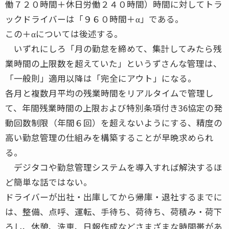
働７２０時間＋休日労働２４０時間）時間に対してトラ
ックドライバーは「９６０時間＋α」である。
この＋αについては後述する。
いずれにしろ「月の勤怠を締めて、集計してみたら残
業時間の上限数を超えていた」というずさんな管理は、
「一般則」適用以降は「完全にアウト」になる。
各月と複数月平均の残業時間をリアルタイムで管理し
て、年間残業時間の上限および特別条項付き36協定の発
動回数制限（年間６回）を超えないようにする、精度の
高い勤怠管理の仕組みを構築することが早晩求められ
る。
デジタコや勤怠管理システムを導入すれば解決するほ
ど簡単な話ではない。
ドライバーが出社・出庫してから帰庫・退社するまでに
は、整備、点呼、運転、手待ち、荷待ち、荷積み・荷下
ろし、休憩、洗車、日報作成などさまざまな時間帯があ