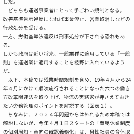
しだ。
どちらも運送事業者にとって手ごわい規制となる。
改善基準告示違反になれば事業停止、営業取消しなどの
行政処分を受ける。
一方、労働基準法違反は刑事処分が下される恐れもあ
る。
しかも政府は近い将来、一般業種に適用している「一般
則」を運送業に適用することを視野に入れているよう
だ。
以下、本稿では残業時間規制を含め、19年４月から24
年４月にかけて順次施行されることになった六つの働き
方改革関連法を取り上げ、物流の実務家が押さえておき
たい労務管理のポイントを解説する（図表１）。
ちなみに、２０２４年問題からは外れるため本稿では
解説しないが、今年４月１日スタートの「育児休業制度
の個別周知・意向の確認義務化」は、男性社員の育休取