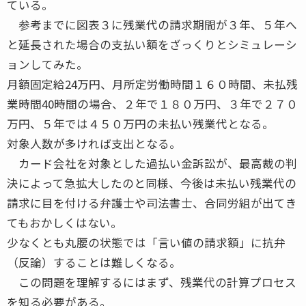
ている。
参考までに図表３に残業代の請求期間が３年、５年へ
と延長された場合の支払い額をざっくりとシミュレーシ
ョンしてみた。
月額固定給24万円、月所定労働時間１６０時間、未払残
業時間40時間の場合、２年で１８０万円、３年で２７０
万円、５年では４５０万円の未払い残業代となる。
対象人数が多ければ支出となる。
カード会社を対象とした過払い金訴訟が、最高裁の判
決によって急拡大したのと同様、今後は未払い残業代の
請求に目を付ける弁護士や司法書士、合同労組が出てき
てもおかしくはない。
少なくとも丸腰の状態では「言い値の請求額」に抗弁
（反論）することは難しくなる。
この問題を理解するにはまず、残業代の計算プロセス
を知る必要がある。