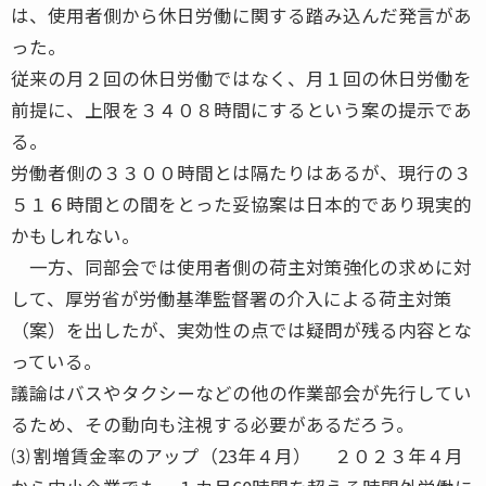
は、使用者側から休日労働に関する踏み込んだ発言があ
った。
従来の月２回の休日労働ではなく、月１回の休日労働を
前提に、上限を３４０８時間にするという案の提示であ
る。
労働者側の３３００時間とは隔たりはあるが、現行の３
５１６時間との間をとった妥協案は日本的であり現実的
かもしれない。
一方、同部会では使用者側の荷主対策強化の求めに対
して、厚労省が労働基準監督署の介入による荷主対策
（案）を出したが、実効性の点では疑問が残る内容とな
っている。
議論はバスやタクシーなどの他の作業部会が先行してい
るため、その動向も注視する必要があるだろう。
⑶ 割増賃金率のアップ（23年４月） ２０２３年４月