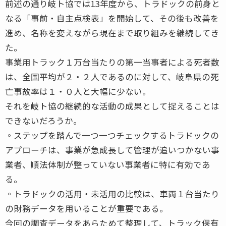
前述の通り岐ト協では13年度から、トラドックの前身と
なる「事前・自主点検表」を開始して、その後も改善を
進め、名称を変えながら現在まで取り組みを継続してき
た。
事業用トラック１万台当たりの第一当事者による死者数
は、全国平均が２・２人であるのに対して、岐阜県の死
亡事故率は１・０人と大幅に少ない。
それを岐ト協の継続的な活動の成果として捉えることは
できないだろうか。
◦ステップを踏んで一つ一つチェックするトラドックの
アプローチは、事業が急成長して管理が追いつかない事
業者、順法体制が整っていない事業者に特に有効であ
る。
◦トラドックの活用・未活用の比較は、車両１台当たり
の財務データを用いることが重要である。
今回の調査データをあらためて整理して、トラック保有