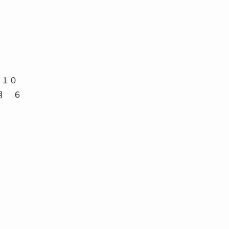
 １０
月 ６