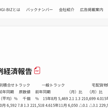
OGI-BIZとは
バックナンバー
会社紹介
広告掲載案内
例経済報告
23 △15.2 21,987 △5.0 931 △19.315年9月 23,226 △3.2 11,645 △20.2 20,010 △15.7 1,026 △11.215年10月 24,974 3.7 12,824 △12.5 19,470 △12.0 1,120 17.0 15年11月 20,736 △6.4 12,858 △18.7 18,596 △18.6 1,014 △2.315年12月 21,279 △10.4 1,082 △2.0資料出所 内航船舶輸送統計月報 外航船舶運航事業３社の輸送トン数 外航海運（三国間） 外貿コンテナ（輸出） 外貿コンテナ（輸入） 原数値 前年同期 原数値 前年同期 原数値 前年同期 （月）比 （月）比 （月）比 千トン ％ 千トン ％ 千トン ％ 15年8月 14,283 38.8 5,619 4.4 7,435 △1.115年9月 14,377 34.5 5,715 5.8 7,939 6.915年10月 13,363 22.2 6,338 15.6 8,841 18.615年11月 15,186 68.115年12月 14,922 39.1資料出所 外航船舶運航事業３社の輸送トン数 五大港の取扱トン数（東京港、横浜港、名古屋港、大阪港、神戸港） 航空貨物量（輸出） 航空貨物量（輸入） 航空（国内線） 航空（国際線） 原数値 前年同期 原数値 前年同期 原数値 前年同期 原数値 前年同期 （月）比 （月）比 （月）比 （月）比 トン ％ トン ％ トン ％ トン ％ 15年8月 81,172 5.9 89,924 1.4 69,966 1.4 94,322 △3.415年9月 92,082 8.8 96,701 5.3 71,043 2.7 106,275 1.715年10月 104,385 △2.2 106,676 △9.0 76,805 5.2 115,610 △ 2.415年11月 100,974 4.4 108,664 △1.0 72,252 5.2 113,355 0.515年12月 100,504 18.0 103,715 5.0 ■ 94,578 6.4 ■ 106,364 7.716年1月 ● 84,257 19.9 ● 86,848 6.8 ● 58,737 6.7 ● 91,138 1.8資料出所 新東京国際空港（東京税関調べ） 航空輸送統計速報 関西国際空港（大阪税関調べ） 最新値は邦社主要５社の輸送トン数の合計 注）●印は速報値を、■印は修正値を示す 航空貨物量（輸出・輸入）は継越貨物（税関に仮上陸届けを提出した通過貨物）を含まない 航空（国際線）は、邦社の輸送量を集計したもので、三国間の貨物輸送量を含む ― ― ― ― ― ― ― ― ― ― ― ― MAY 2004 ８６入庫高及び保管残高 ２００４年２月 （単位：千トン、百万円） 区分 入庫高 前月比 前年同 保管残高 前月比 前年同 回転率 倉庫類別 （％） 月比（％） （％） 月比（％） （％） １〜３類倉庫 数量 2,156.5 102.5 100.9 4,606.0 100.4 95.3 46.7金額 646,252.2 102.2 108.2 1,319,414.0 99.9 98.0 − 野積倉庫 数量 37.0 115.2 84.6 69.8 97.6 101.7 53.6金額 6,594.2 113.7 89.5 10,477.1 92.2 104.1 − 貯蔵槽倉庫 数量 56.7 98.5 86.1 125.8 97.8 84.3 45.7金額 2,601.6 100.9 87.8 3,837.4 92.1 76.0 − 危険品倉庫 数量 10.0 120.5 101.7 14.7 105.4 88.7 67.2金額 8,684.6 99.1 210.7 11,824.5 102.1 160.0 − 普通倉庫計 数量 2,260.2 102.6 100.