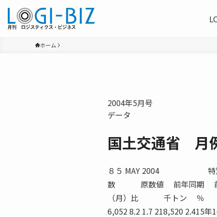
L
ホーム
2004年5月号
データ
国土交通省 月
８５ MAY 2004 特別積合せトラック 一般トラック 宅配貨物取扱個数 原数値 前年同期 前年同期 原数値 前年同期 （月）比 （月）比 （月）比 千トン ％ （平均）％ 千個 ％ 15年8月 5,469 2.1 1.3 210,699 4.015年9月 6,052 8.2 1.7 218,520 2.415年10月 6,592 7.8 1.3 221,518 4.615年11月 6,050 △0.1 △3.1 229,904 △1.015年12月 7,347 9.3 0.9 341,421 2.4資料出所 トラック輸送情報（特別積合せトラック２６社、一般（特別積合せを除く）トラック約１１００社及び宅配貨物取扱２０社） ＪＲ貨物会社（合計） ＪＲ貨物会社（車扱） ＪＲ貨物会社（コンテナ） 原数値 前年同期 原数値 前年同期 原数値 前年同期 （月）比 （季調済） （月）比 （月）比 千トン ％ 千トン ％ 千トン ％ 15年8月 2,752 △5.7 1,109 △14.7 1,643 1.615年9月 3,072 △2.1 1,168 △14.5 1,904 7.415年10月 3,467 0.5 1,365 △10.1 2,101 8.815年11月 3,282 △7.4 1,354 △19.2 1,928 3.115年12月 ■ 3,663 △0.4 ■ 1,679 △8.8 ■ 1,984 8.016年1月 ● 3,172 1.7 ● 1,559 △2.8 ● 1,613 6.5資料出所 日本貨物鉄道株式会社 注）●印は速報値を、■印は修正値を示す 国土交通省 月例経済報告 内航海運（貨物船） 内航海運（油送船） 外航海運（輸入） 外航海運（輸出） 原数値 前年同期 原数値 前年同期 原数値 前年同期 原数値 前年同期 （月）比 （月）比 （月）比 （月）比 千トン ％ 千トン ％ 千トン ％ 千トン ％ 15年8月 19,711 △13.3 12,0