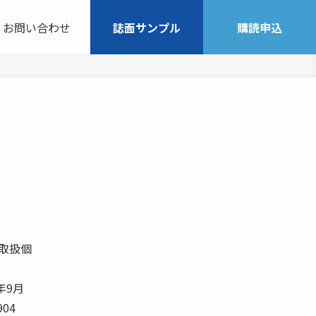
お問い合わせ
誌面サンプル
購読申込
1 4,816.3 100.3 95.1 46.9金額 664,132.6 102.2 108.6 1,345,552.9 99.9 98.3 − 品目別明細表２ ２００４年２月 項 目 入 庫 高 保 管 残 高数 量前月比 前年同 金 額 数 量 前月比 前年同 金 額品 目 千トン ％ 月比％ 百万円 千トン ％ 月比％ 百万円1