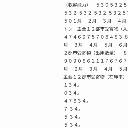
１３４。
０３４。
４７８３４。
７ ３４。
５ ３４。
５ ３４。